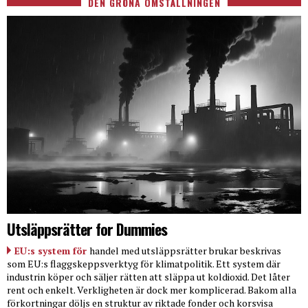
DEN GRÖNA OMSTÄLLNINGEN
Utsläppsrätter for Dummies
EU:s system för
handel med utsläppsrätter brukar beskrivas
som EU:s flaggskeppsverktyg för klimatpolitik. Ett system där
industrin köper och säljer rätten att släppa ut koldioxid. Det låter
rent och enkelt. Verkligheten är dock mer komplicerad. Bakom alla
förkortningar döljs en struktur av riktade fonder och korsvisa