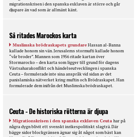
migrationskrisen i den spanska exklaven är större och går
djupare än vad som är allmänt känt.
Så ritades Marockos karta
Muslimska brödraskapets grundare
Hassan al-Banna
kallade honom sin vän. Jerusalems stormufti kallade honom
“vår broder”. Mannen som 1956 ritade kartan över
Stormarocko – den karta som ligger till grund för dagens
Västsaharakonflikt och händelseutvecklingen i spanska
Ceuta – formulerade inte sina anspråk vid sidan av det
panislamiska nätverket kring muftin och Brödraskapet. Han
formulerade dem inifrån det Muslimska brödraskapet.
Ceuta - De historiska rötterna är djupa
Migrationskrisen i den spanska exklaven Ceuta
har på
några dygn blivit ett svenskt inrikespolitiskt slagträ. Där
bägge sidor blockgränsen ägnar sig åt något som bäst kan