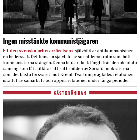
Ingen misstänkte kommunistjägaren
I den svenska arbetarrörelsens
självbild är antikommunismen
en hederssak. Det finns en självbild av socialdemokratin som höll
kommunisterna stången. Denna bild är dock långt ifrån den absoluta
sanning som fått tillåtas att sätta bilden av Socialdemokraterna
som det bästa försvaret mot Kreml. Tvärtom präglades relationen
istället av samarbete och öppna relationer under långa perioder.
GÄSTKRÖNIKAN