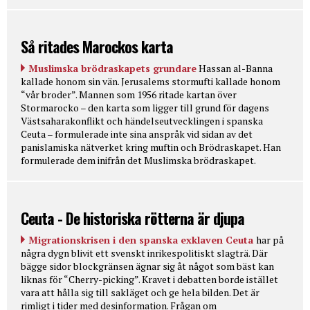
Så ritades Marockos karta
Muslimska brödraskapets grundare
Hassan al-Banna
kallade honom sin vän. Jerusalems stormufti kallade honom
“vår broder”. Mannen som 1956 ritade kartan över
Stormarocko – den karta som ligger till grund för dagens
Västsaharakonflikt och händelseutvecklingen i spanska
Ceuta – formulerade inte sina anspråk vid sidan av det
panislamiska nätverket kring muftin och Brödraskapet. Han
formulerade dem inifrån det Muslimska brödraskapet.
Ceuta - De historiska rötterna är djupa
Migrationskrisen i den spanska exklaven Ceuta
har på
några dygn blivit ett svenskt inrikespolitiskt slagträ. Där
bägge sidor blockgränsen ägnar sig åt något som bäst kan
liknas för “Cherry-picking”. Kravet i debatten borde istället
vara att hålla sig till sakläget och ge hela bilden. Det är
rimligt i tider med desinformation. Frågan om