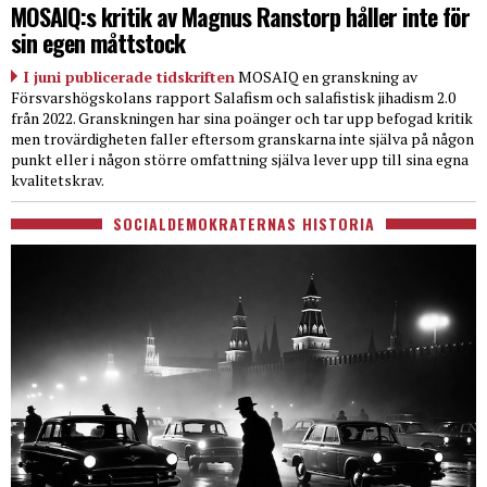
MOSAIQ:s kritik av Magnus Ranstorp håller inte för
sin egen måttstock
I juni publicerade tidskriften
MOSAIQ en granskning av
Försvarshögskolans rapport Salafism och salafistisk jihadism 2.0
från 2022. Granskningen har sina poänger och tar upp befogad kritik
men trovärdigheten faller eftersom granskarna inte själva på någon
punkt eller i någon större omfattning själva lever upp till sina egna
kvalitetskrav.
SOCIALDEMOKRATERNAS HISTORIA