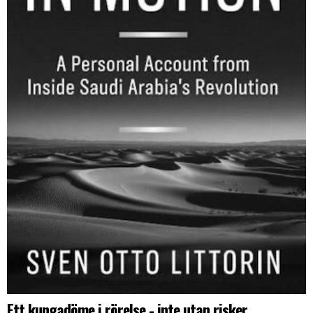
Ett kungadöme i rörelse - inte utan risker