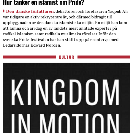
Hur tänker en islamist om Pride?
Den danske författaren
, debattören och föreläsaren Yaqoub Ali
var tidigare en aktiv rekryterare åt, och därmed bidragit till
uppbyggnaden av den danska islamistiska miljön. En miljö han kom
att lämna och är idag en av landets mest anlitade experter på
radikal islamism samt radikala muslimska rörelser. Inför den
svenska Pride-festivalen har han ställt upp på en intervju med
Ledarsidornas Edward Nordén.
KULTUR