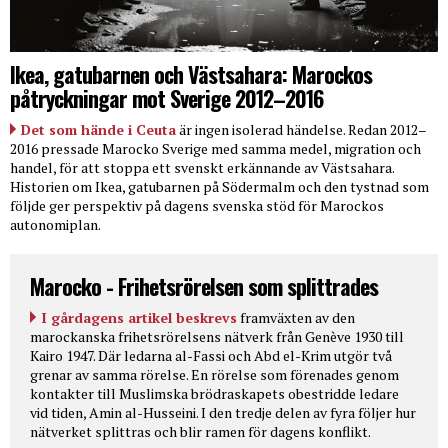
Ikea, gatubarnen och Västsahara: Marockos
påtryckningar mot Sverige 2012–2016
Det som hände i Ceuta
är ingen isolerad händelse. Redan 2012–
2016 pressade Marocko Sverige med samma medel, migration och
handel, för att stoppa ett svenskt erkännande av Västsahara.
Historien om Ikea, gatubarnen på Södermalm och den tystnad som
följde ger perspektiv på dagens svenska stöd för Marockos
autonomiplan.
Marocko - Frihetsrörelsen som splittrades
I gårdagens artikel beskrevs
framväxten av den
marockanska frihetsrörelsens nätverk från Genève 1930 till
Kairo 1947. Där ledarna al-Fassi och Abd el-Krim utgör två
grenar av samma rörelse. En rörelse som förenades genom
kontakter till Muslimska brödraskapets obestridde ledare
vid tiden, Amin al-Husseini. I den tredje delen av fyra följer hur
nätverket splittras och blir ramen för dagens konflikt.