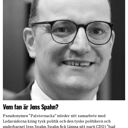
Vem fan är Jens Spahn?
Pseudonymen “Palsternacka” inleder sitt samarbete med
Ledarsidorna kring tysk politik och den tyske politikern och
underbarnet Jens Spahn. Spahn fick lämna sitt parti CDU i “bad