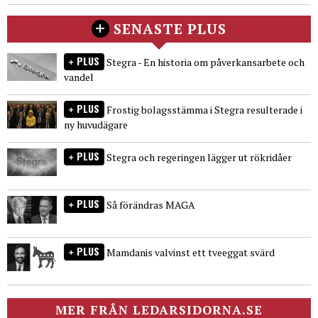
SENASTE PLUS
PLUS
Stegra - En historia om påverkansarbete och
vandel
PLUS
Frostig bolagsstämma i Stegra resulterade i
ny huvudägare
PLUS
Stegra och regeringen lägger ut rökridåer
PLUS
Så förändras MAGA
PLUS
Mamdanis valvinst ett tveeggat svärd
MER FRÅN LEDARSIDORNA.SE