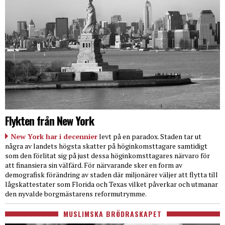
Flykten från New York
New York har i decennier
levt på en paradox. Staden tar ut
några av landets högsta skatter på höginkomsttagare samtidigt
som den förlitat sig på just dessa höginkomsttagares närvaro för
att finansiera sin välfärd. För närvarande sker en form av
demografisk förändring av staden där miljonärer väljer att flytta till
lågskattestater som Florida och Texas vilket påverkar och utmanar
den nyvalde borgmästarens reformutrymme.
MUSLIMSKA BRÖDRASKAPET