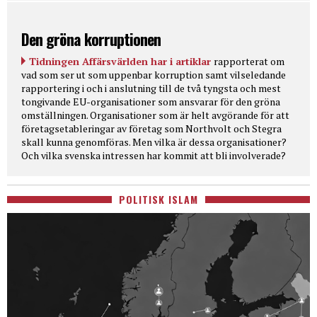
Den gröna korruptionen
Tidningen Affärsvärlden har i artiklar
rapporterat om
vad som ser ut som uppenbar korruption samt vilseledande
rapportering i och i anslutning till de två tyngsta och mest
tongivande EU-organisationer som ansvarar för den gröna
omställningen. Organisationer som är helt avgörande för att
företagsetableringar av företag som Northvolt och Stegra
skall kunna genomföras. Men vilka är dessa organisationer?
Och vilka svenska intressen har kommit att bli involverade?
POLITISK ISLAM