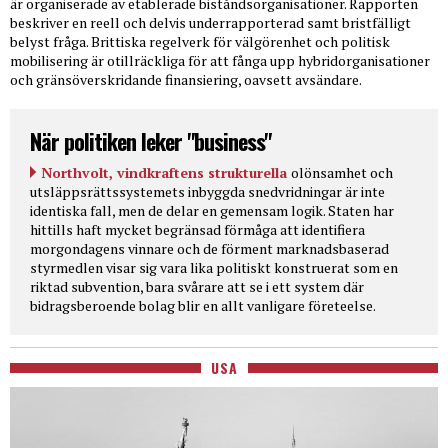
är organiserade av etablerade biståndsorganisationer. Rapporten
beskriver en reell och delvis underrapporterad samt bristfälligt
belyst fråga. Brittiska regelverk för välgörenhet och politisk
mobilisering är otillräckliga för att fånga upp hybridorganisationer
och gränsöverskridande finansiering, oavsett avsändare.
När politiken leker "business"
Northvolt, vindkraftens strukturella
olönsamhet och
utsläppsrättssystemets inbyggda snedvridningar är inte
identiska fall, men de delar en gemensam logik. Staten har
hittills haft mycket begränsad förmåga att identifiera
morgondagens vinnare och de förment marknadsbaserad
styrmedlen visar sig vara lika politiskt konstruerat som en
riktad subvention, bara svårare att se i ett system där
bidragsberoende bolag blir en allt vanligare företeelse.
USA