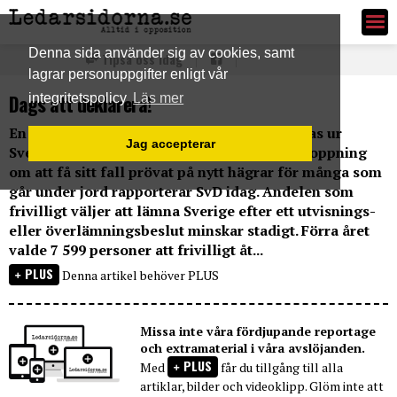
Ledarsidorna.se
Denna sida använder sig av cookies, samt
Tipsa oss idag
lagrar personuppgifter enligt vår
Dags att deklarera!
integritetspolicy
Läs mer
En allt större andel flyktingar som ska utvisas ur
Jag accepterar
Sverige väljer i stället att försvinna. En förhoppning
om att få sitt fall prövat på nytt hägrar för många som
går under jord rapporterar SvD idag. Andelen som
frivilligt väljer att lämna Sverige efter ett utvisnings-
eller överlämningsbeslut minskar stadigt. Förra året
valde 7 599 personer att frivilligt åt...
PLUS
Denna artikel behöver PLUS
Missa inte våra fördjupande reportage
och extramaterial i våra avslöjanden.
PLUS
Med
får du tillgång till alla
artiklar, bilder och videoklipp. Glöm inte att