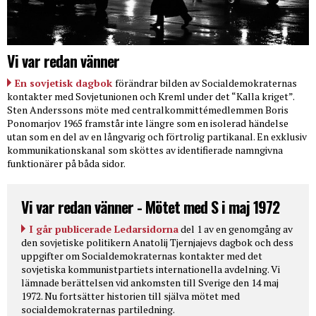
Vi var redan vänner
En sovjetisk dagbok
förändrar bilden av Socialdemokraternas
kontakter med Sovjetunionen och Kreml under det “Kalla kriget”.
Sten Anderssons möte med centralkommittémedlemmen Boris
Ponomarjov 1965 framstår inte längre som en isolerad händelse
utan som en del av en långvarig och förtrolig partikanal. En exklusiv
kommunikationskanal som sköttes av identifierade namngivna
funktionärer på båda sidor.
Vi var redan vänner - Mötet med S i maj 1972
I går publicerade Ledarsidorna
del 1 av en genomgång av
den sovjetiske politikern Anatolij Tjernjajevs dagbok och dess
uppgifter om Socialdemokraternas kontakter med det
sovjetiska kommunistpartiets internationella avdelning. Vi
lämnade berättelsen vid ankomsten till Sverige den 14 maj
1972. Nu fortsätter historien till själva mötet med
socialdemokraternas partiledning.