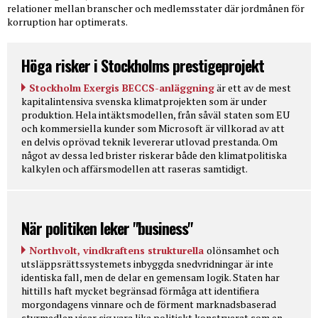
relationer mellan branscher och medlemsstater där jordmånen för
korruption har optimerats.
Höga risker i Stockholms prestigeprojekt
Stockholm Exergis BECCS-anläggning
är ett av de mest
kapitalintensiva svenska klimatprojekten som är under
produktion. Hela intäktsmodellen, från såväl staten som EU
och kommersiella kunder som Microsoft är villkorad av att
en delvis oprövad teknik levererar utlovad prestanda. Om
något av dessa led brister riskerar både den klimatpolitiska
kalkylen och affärsmodellen att raseras samtidigt.
När politiken leker "business"
Northvolt, vindkraftens strukturella
olönsamhet och
utsläppsrättssystemets inbyggda snedvridningar är inte
identiska fall, men de delar en gemensam logik. Staten har
hittills haft mycket begränsad förmåga att identifiera
morgondagens vinnare och de förment marknadsbaserad
styrmedlen visar sig vara lika politiskt konstruerat som en