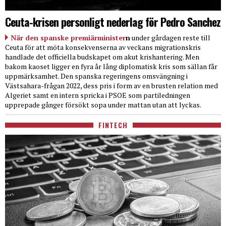
Ceuta-krisen personligt nederlag för Pedro Sanchez
När den spanske premiärminister
n
under gårdagen reste till
Ceuta för att möta konsekvenserna av veckans migrationskris
handlade det officiella budskapet om akut krishantering. Men
bakom kaoset ligger en fyra år lång diplomatisk kris som sällan får
uppmärksamhet. Den spanska regeringens omsvängning i
Västsahara-frågan 2022, dess pris i form av en brusten relation med
Algeriet samt en intern spricka i PSOE som partiledningen
upprepade gånger försökt sopa under mattan utan att lyckas.
FINTECH