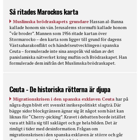
Så ritades Marockos karta
Muslimska brödraskapets grundare
Hassan al-Banna
kallade honom sin vän. Jerusalems stormufti kallade honom
“vår broder”. Mannen som 1956 ritade kartan över
Stormarocko – den karta som ligger till grund för dagens
Västsaharakonflikt och händelseutvecklingen i spanska
Ceuta – formulerade inte sina anspråk vid sidan av det
panislamiska nätverket kring muftin och Brödraskapet. Han
formulerade dem inifrån det Muslimska brödraskapet.
Ceuta - De historiska rötterna är djupa
Migrationskrisen i den spanska exklaven Ceuta
har på
några dygn blivit ett svenskt inrikespolitiskt slagträ. Där
bägge sidor blockgränsen ägnar sig åt något som bäst kan
liknas för “Cherry-picking”. Kravet i debatten borde istället
vara att hålla sig till sakläget och ge hela bilden. Det är
rimligt i tider med desinformation. Frågan om
migrationskrisen i den spanska exklaven är större och går