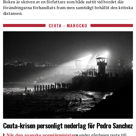
Boken är skriven av en författare som både suttit vid bordet där
förändringarna förhandlats fram men samtidigt behållit den kritiska
distansen.
CEUTA - MAROCKO
Ceuta-krisen personligt nederlag för Pedro Sanchez
När den spanske premiärminister
n
under gårdagen reste till