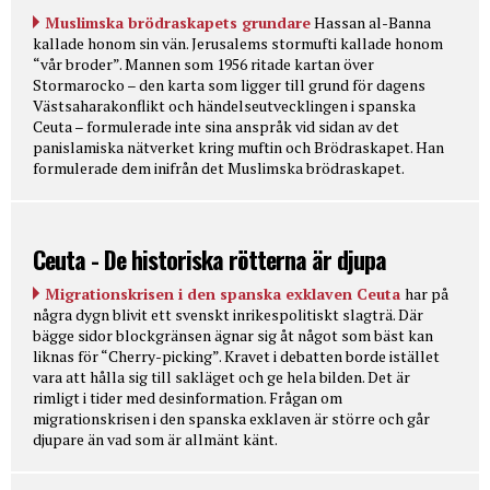
Muslimska brödraskapets grundare
Hassan al-Banna
kallade honom sin vän. Jerusalems stormufti kallade honom
“vår broder”. Mannen som 1956 ritade kartan över
Stormarocko – den karta som ligger till grund för dagens
Västsaharakonflikt och händelseutvecklingen i spanska
Ceuta – formulerade inte sina anspråk vid sidan av det
panislamiska nätverket kring muftin och Brödraskapet. Han
formulerade dem inifrån det Muslimska brödraskapet.
Ceuta - De historiska rötterna är djupa
Migrationskrisen i den spanska exklaven Ceuta
har på
några dygn blivit ett svenskt inrikespolitiskt slagträ. Där
bägge sidor blockgränsen ägnar sig åt något som bäst kan
liknas för “Cherry-picking”. Kravet i debatten borde istället
vara att hålla sig till sakläget och ge hela bilden. Det är
rimligt i tider med desinformation. Frågan om
migrationskrisen i den spanska exklaven är större och går
djupare än vad som är allmänt känt.