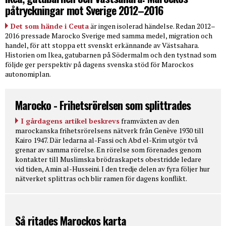
påtryckningar mot Sverige 2012–2016
Det som hände i Ceuta
är ingen isolerad händelse. Redan 2012–
2016 pressade Marocko Sverige med samma medel, migration och
handel, för att stoppa ett svenskt erkännande av Västsahara.
Historien om Ikea, gatubarnen på Södermalm och den tystnad som
följde ger perspektiv på dagens svenska stöd för Marockos
autonomiplan.
Marocko - Frihetsrörelsen som splittrades
I gårdagens artikel beskrevs
framväxten av den
marockanska frihetsrörelsens nätverk från Genève 1930 till
Kairo 1947. Där ledarna al-Fassi och Abd el-Krim utgör två
grenar av samma rörelse. En rörelse som förenades genom
kontakter till Muslimska brödraskapets obestridde ledare
vid tiden, Amin al-Husseini. I den tredje delen av fyra följer hur
nätverket splittras och blir ramen för dagens konflikt.
Så ritades Marockos karta