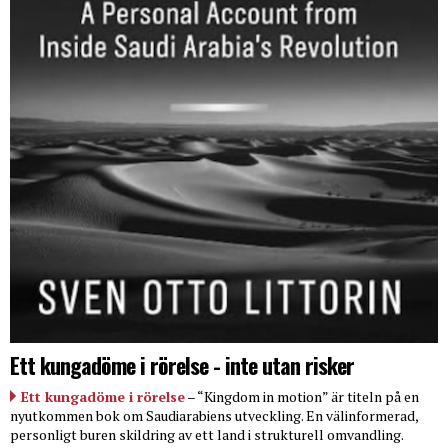
Ett kungadöme i rörelse - inte utan risker
Ett kungadöme i rörelse
– “Kingdom in motion” är titeln på en
nyutkommen bok om Saudiarabiens utveckling. En välinformerad,
personligt buren skildring av ett land i strukturell omvandling.