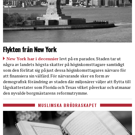
Flykten från New York
New York har i decennier
levt på en paradox. Staden tar ut
några av landets högsta skatter på höginkomsttagare samtidigt
som den förlitat sig på just dessa höginkomsttagares närvaro för
att finansiera sin välfärd. För närvarande sker en form av
demografisk förändring av staden där miljonärer väljer att flytta till
lågskattestater som Florida och Texas vilket påverkar och utmanar
den nyvalde borgmästarens reformutrymme.
MUSLIMSKA BRÖDRASKAPET