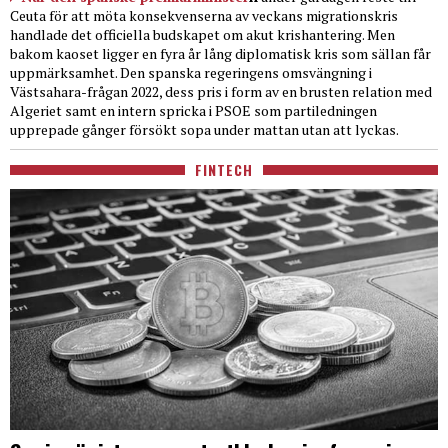
Ceuta för att möta konsekvenserna av veckans migrationskris
handlade det officiella budskapet om akut krishantering. Men
bakom kaoset ligger en fyra år lång diplomatisk kris som sällan får
uppmärksamhet. Den spanska regeringens omsvängning i
Västsahara-frågan 2022, dess pris i form av en brusten relation med
Algeriet samt en intern spricka i PSOE som partiledningen
upprepade gånger försökt sopa under mattan utan att lyckas.
FINTECH