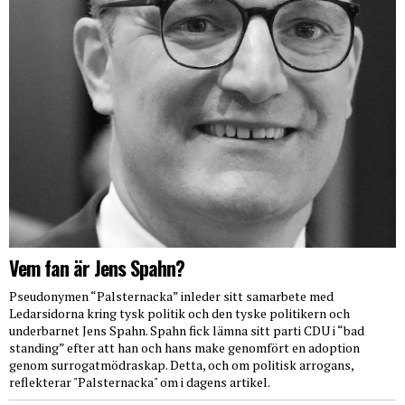
Vem fan är Jens Spahn?
Pseudonymen “Palsternacka” inleder sitt samarbete med
Ledarsidorna kring tysk politik och den tyske politikern och
underbarnet Jens Spahn. Spahn fick lämna sitt parti CDU i “bad
standing” efter att han och hans make genomfört en adoption
genom surrogatmödraskap. Detta, och om politisk arrogans,
reflekterar "Palsternacka" om i dagens artikel.