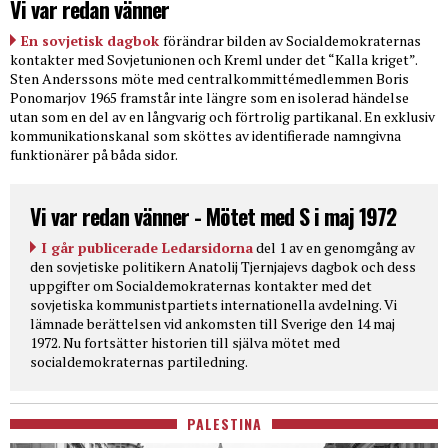
Vi var redan vänner
En sovjetisk dagbok
förändrar bilden av Socialdemokraternas
kontakter med Sovjetunionen och Kreml under det “Kalla kriget”.
Sten Anderssons möte med centralkommittémedlemmen Boris
Ponomarjov 1965 framstår inte längre som en isolerad händelse
utan som en del av en långvarig och förtrolig partikanal. En exklusiv
kommunikationskanal som sköttes av identifierade namngivna
funktionärer på båda sidor.
Vi var redan vänner - Mötet med S i maj 1972
I går publicerade Ledarsidorna
del 1 av en genomgång av
den sovjetiske politikern Anatolij Tjernjajevs dagbok och dess
uppgifter om Socialdemokraternas kontakter med det
sovjetiska kommunistpartiets internationella avdelning. Vi
lämnade berättelsen vid ankomsten till Sverige den 14 maj
1972. Nu fortsätter historien till själva mötet med
socialdemokraternas partiledning.
PALESTINA