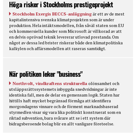
Höga risker i Stockholms prestigeprojekt
Stockholm Exergis BECCS-anläggning
är ett av de mest
kapitalintensiva svenska klimatprojekten som är under
produktion. Hela intäktsmodellen, från såväl staten som EU
och kommersiella kunder som Microsoft är villkorad av att
en delvis oprövad teknik levererar utlovad prestanda. Om
något av dessa led brister riskerar både den klimatpolitiska
kalkylen och affärsmodellen att raseras samtidigt.
När politiken leker "business"
Northvolt, vindkraftens strukturella
olönsamhet och
utsläppsrättssystemets inbyggda snedvridningar är inte
identiska fall, men de delar en gemensam logik. Staten har
hittills haft mycket begränsad förmåga att identifiera
morgondagens vinnare och de förment marknadsbaserad
styrmedlen visar sig vara lika politiskt konstruerat som en
riktad subvention, bara svårare att se i ett system där
bidragsberoende bolag blir en allt vanligare företeelse.