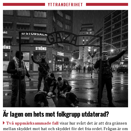
YTTRANDEFRIHET
Är lagen om hets mot folkgrupp utdaterad?
Två uppmärksammade fall
visar hur svårt det är att dra gränsen
mellan skyddet mot hat och skyddet för det fria ordet. Frågan är om