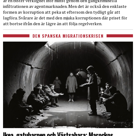
är en bister verklighet inte minst genom den gängkriminella
infiltrationen av agentmarknaden. Men det är också den enklaste
formen av korruption att peka ut eftersom den tydligt går att
lagföra. Svårare är det med den mjuka korruptionen där priset för
att bortse ifrån den är lägre än att följa regelverken.
DEN SPANSKA MIGRATIONSKRISEN
Ikea, gatubarnen och Västsahara: Marockos