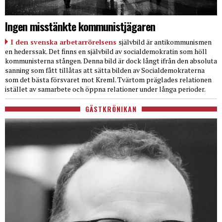
Ingen misstänkte kommunistjägaren
I den svenska arbetarrörelsens
självbild är antikommunismen
en hederssak. Det finns en självbild av socialdemokratin som höll
kommunisterna stången. Denna bild är dock långt ifrån den absoluta
sanning som fått tillåtas att sätta bilden av Socialdemokraterna
som det bästa försvaret mot Kreml. Tvärtom präglades relationen
istället av samarbete och öppna relationer under långa perioder.
GÄSTKRÖNIKAN