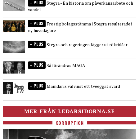
PLUS
Stegra - En historia om påverkansarbete och
vandel
PLUS
Frostig bolagsstämma i Stegra resulterade i
ny huvudägare
PLUS
Stegra och regeringen lägger ut rökridåer
PLUS
Så förändras MAGA
PLUS
Mamdanis valvinst ett tveeggat svärd
MER FRÅN LEDARSIDORNA.SE
KORRUPTION