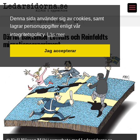
Ledarsidorna.se
Denna sida använder sig av cookies, samt
Tipsa oss idag
lagrar personuppgifter enligt vår
Därför baktänder Löfvens och Reinfeldts
integritetspolicy
Läs mer
migrationsexperiment
Jag accepterar
© Kjell Nilsson Mäki i samarbete med Ledarsidorna.se