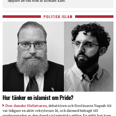
djupare än vad som är allmänt känt.
POLITISK ISLAM
Hur tänker en islamist om Pride?
Den danske författaren
, debattören och föreläsaren Yaqoub Ali
var tidigare en aktiv rekryterare åt, och därmed bidragit till
uppbyggnaden av den danska islamistiska miljön. En miljö han kom