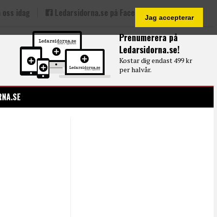
 oss idag
Ledarsidorna.se på Facebook
Jag accepterar
Prenumerera på
Ledarsidorna.se!
Kostar dig endast 499 kr
per halvår.
RNA.SE