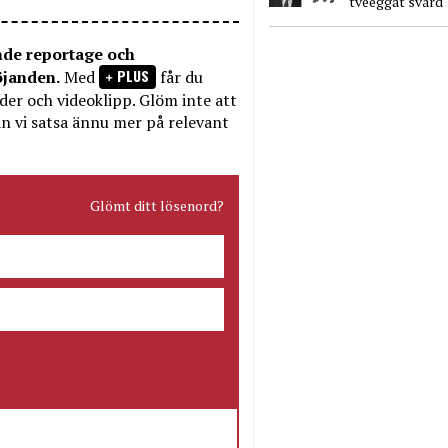
tveeggat svärd
nde reportage och
PLUS
öjanden.
Med
får du
bilder och videoklipp. Glöm inte att
n vi satsa ännu mer på relevant
Glömt ditt lösenord?