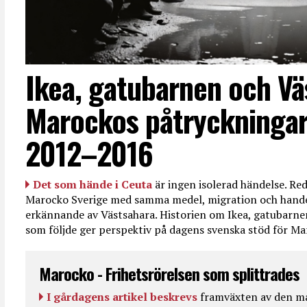
Ikea, gatubarnen och Vä
Marockos påtryckningar
2012–2016
Det som hände i Ceuta
är ingen isolerad händelse. R
Marocko Sverige med samma medel, migration och handel
erkännande av Västsahara. Historien om Ikea, gatubarn
som följde ger perspektiv på dagens svenska stöd för 
Marocko - Frihetsrörelsen som splittrades
I gårdagens artikel beskrevs
framväxten av den ma