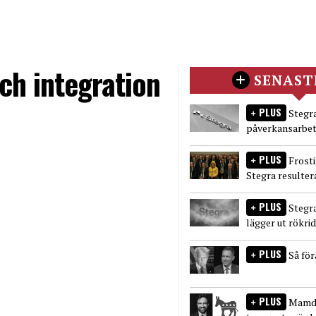
ch integration
SENAST
PLUS
Stegra
påverkansarbet
PLUS
Frost
Stegra resulter
PLUS
Stegr
lägger ut rökri
PLUS
Så fö
PLUS
Mamda