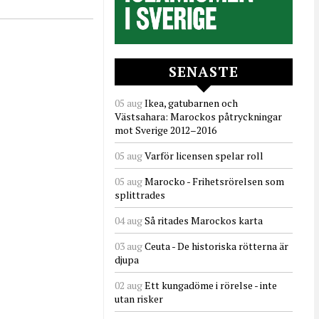
SENASTE
05 aug
Ikea, gatubarnen och
Västsahara: Marockos påtryckningar
mot Sverige 2012–2016
05 aug
Varför licensen spelar roll
05 aug
Marocko - Frihetsrörelsen som
splittrades
04 aug
Så ritades Marockos karta
03 aug
Ceuta - De historiska rötterna är
djupa
02 aug
Ett kungadöme i rörelse - inte
utan risker