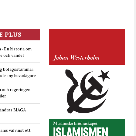
E PLUS
 - En historia om
e och vandel
ig bolagsstämma i
ade i ny huvudägare
a och regeringen
dåer
rändras MAGA
nis valvinst ett