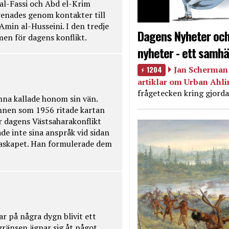
 al-Fassi och Abd el-Krim
renades genom kontakter till
Amin al-Husseini. I den tredje
Dagens Nyheter och
amen för dagens konflikt.
nyheter - ett samhä
1204
Jan Scherman 
artiklar om Urban Ahl
frågetecken kring gjorda
na kallade honom sin vän.
nnen som 1956 ritade kartan
r dagens Västsaharakonflikt
de inte sina anspråk vid sidan
raskapet. Han formulerade dem
ar på några dygn blivit ett
kgränsen ägnar sig åt något