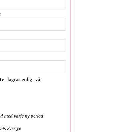
2
er lagras enligt vår
nd med varje ny period
9. Sverige