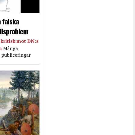
 falska
llsproblem
kritisk mot DN:s
in
Många
 publiceringar