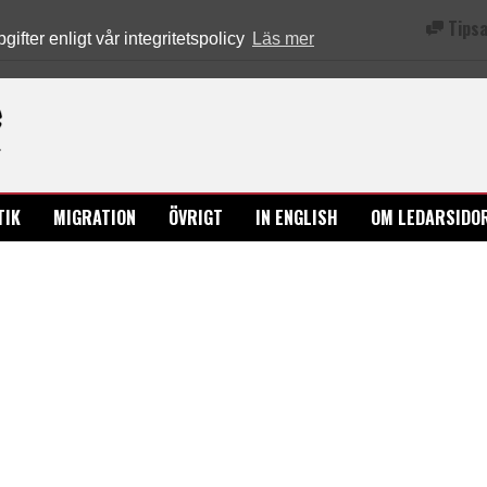
Tipsa
fter enligt vår integritetspolicy
Läs mer
Ledarsidorna.se
TIK
MIGRATION
ÖVRIGT
IN ENGLISH
OM LEDARSIDO