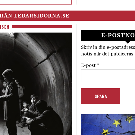
RÅN LEDARSIDORNA.SE
ISEN
E-POSTNO
Skriv in din e-postadress
notis när det publiceras 
E-post *