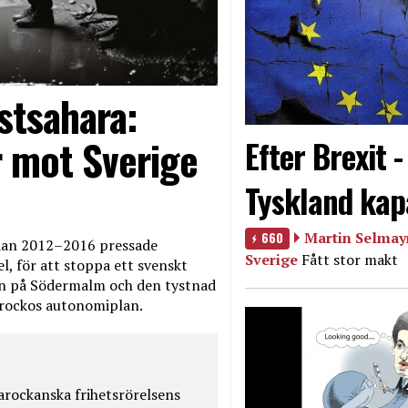
stsahara:
 mot Sverige
Efter Brexit 
Tyskland kap
660
Martin Selmayr
edan 2012–2016 pressade
Sverige
Fått stor makt
, för att stoppa ett svenskt
en på Södermalm och den tystnad
Marockos autonomiplan.
rockanska frihetsrörelsens