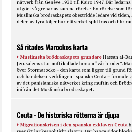
nätverk från Genève 1930 till Kairo 1947. Där ledarna
utgör två grenar av samma rörelse. En rörelse som fö
Muslimska brödraskapets obestridde ledare vid tiden, 
delen av fyra följer hur nätverket splittras och blir r
Så ritades Marockos karta
Muslimska brödraskapets grundare
Hassan al-Ban
Jerusalems stormufti kallade honom “vår broder”. Ma
över Stormarocko – den karta som ligger till grund fö
och händelseutvecklingen i spanska Ceuta – formulera
av det panislamiska nätverket kring muftin och Bröd
inifrån det Muslimska brödraskapet.
Ceuta - De historiska rötterna är djupa
Migrationskrisen i den spanska exklaven Ceuta
h
svenskt inrikespolitiskt slagträ. Där bägge sidor bloc