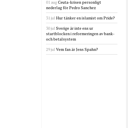
01 aug
Ceuta-krisen personligt
nederlag för Pedro Sanchez
31 jul
Hur tänker en islamist om Pride?
30 jul
Sverige är inte ens ur
startblocken i reformeringen av bank-
och betalsystem
29 jul
Vem fan är Jens Spahn?