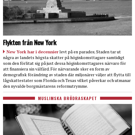
Flykten från New York
New York har i decennier
levt på en paradox. Staden tar ut
några av landets högsta skatter på höginkomsttagare samtidigt
som den förlitat sig på just dessa höginkomsttagares närvaro för
att finansiera sin välfärd. För närvarande sker en form av
demografisk förändring av staden där miljonärer väljer att flytta till
lågskattestater som Florida och Texas vilket påverkar och utmanar
den nyvalde borgmästarens reformutrymme.
MUSLIMSKA BRÖDRASKAPET