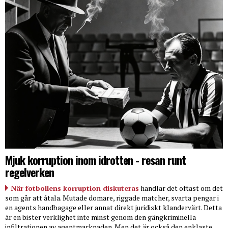
Mjuk korruption inom idrotten - resan runt
regelverken
När fotbollens korruption diskuteras
handlar det oftast om det
som går att åtala. Mutade domare, riggade matcher, svarta pengar i
en agents handbagage eller annat direkt juridiskt klandervärt. Detta
är en bister verklighet inte minst genom den gängkriminella
infiltrationen av agentmarknaden. Men det är också den enklaste