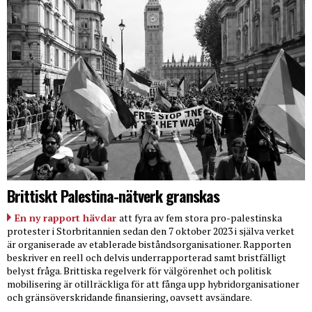
Brittiskt Palestina-nätverk granskas
En ny rapport hävdar
att fyra av fem stora pro-palestinska
protester i Storbritannien sedan den 7 oktober 2023 i själva verket
är organiserade av etablerade biståndsorganisationer. Rapporten
beskriver en reell och delvis underrapporterad samt bristfälligt
belyst fråga. Brittiska regelverk för välgörenhet och politisk
mobilisering är otillräckliga för att fånga upp hybridorganisationer
och gränsöverskridande finansiering, oavsett avsändare.