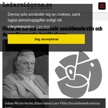
Ledarsidorna.se
Denna sida använder sig av cookies, samt
Tipsa oss idag
lagrar personuppgifter enligt vår
Historien om den coachande socialdemokratin och
integritetspolicy
Läs mer
de nordkoreanska hejaklackarna
Jag accepterar
Johan Westerholm, illustration Lars Vilks/Socialdemokraterna
logo.