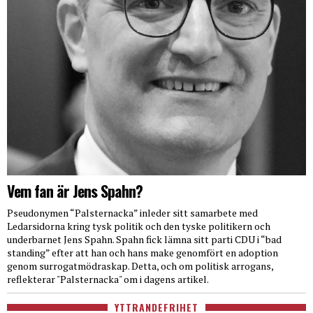
Vem fan är Jens Spahn?
Pseudonymen “Palsternacka” inleder sitt samarbete med
Ledarsidorna kring tysk politik och den tyske politikern och
underbarnet Jens Spahn. Spahn fick lämna sitt parti CDU i “bad
standing” efter att han och hans make genomfört en adoption
genom surrogatmödraskap. Detta, och om politisk arrogans,
reflekterar "Palsternacka" om i dagens artikel.
YTTRANDEFRIHET