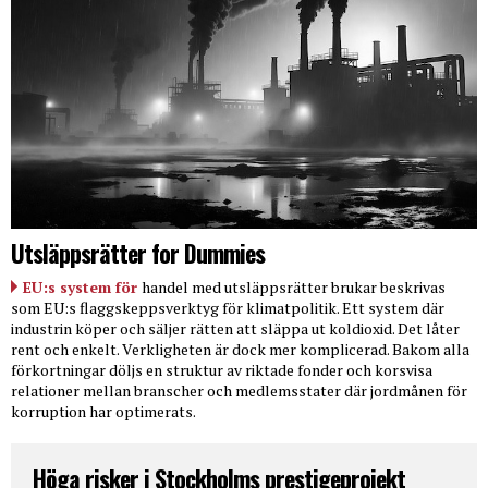
Utsläppsrätter for Dummies
EU:s system för
handel med utsläppsrätter brukar beskrivas
som EU:s flaggskeppsverktyg för klimatpolitik. Ett system där
industrin köper och säljer rätten att släppa ut koldioxid. Det låter
rent och enkelt. Verkligheten är dock mer komplicerad. Bakom alla
förkortningar döljs en struktur av riktade fonder och korsvisa
relationer mellan branscher och medlemsstater där jordmånen för
korruption har optimerats.
Höga risker i Stockholms prestigeprojekt