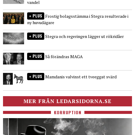
vandel
PLUS
Frostig bolagsstämma i Stegra resulterade i
ny huvudägare
PLUS
Stegra och regeringen lägger ut rökridåer
PLUS
Så förändras MAGA
PLUS
Mamdanis valvinst ett tveeggat svärd
MER FRÅN LEDARSIDORNA.SE
KORRUPTION