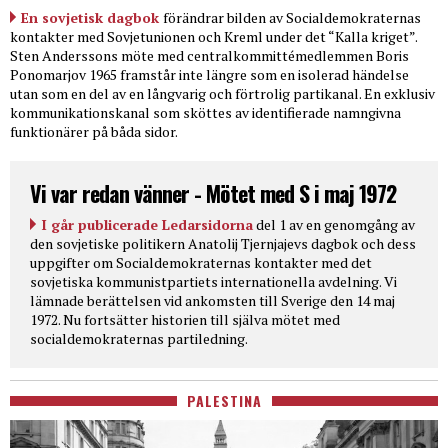
En sovjetisk dagbok
förändrar bilden av Socialdemokraternas
kontakter med Sovjetunionen och Kreml under det “Kalla kriget”.
Sten Anderssons möte med centralkommittémedlemmen Boris
Ponomarjov 1965 framstår inte längre som en isolerad händelse
utan som en del av en långvarig och förtrolig partikanal. En exklusiv
kommunikationskanal som sköttes av identifierade namngivna
funktionärer på båda sidor.
Vi var redan vänner - Mötet med S i maj 1972
I går publicerade Ledarsidorna
del 1 av en genomgång av
den sovjetiske politikern Anatolij Tjernjajevs dagbok och dess
uppgifter om Socialdemokraternas kontakter med det
sovjetiska kommunistpartiets internationella avdelning. Vi
lämnade berättelsen vid ankomsten till Sverige den 14 maj
1972. Nu fortsätter historien till själva mötet med
socialdemokraternas partiledning.
PALESTINA