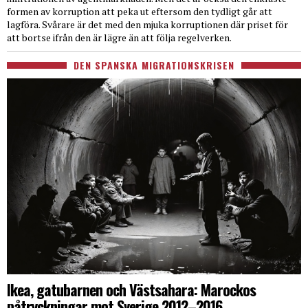
formen av korruption att peka ut eftersom den tydligt går att
lagföra. Svårare är det med den mjuka korruptionen där priset för
att bortse ifrån den är lägre än att följa regelverken.
DEN SPANSKA MIGRATIONSKRISEN
Ikea, gatubarnen och Västsahara: Marockos
påtryckningar mot Sverige 2012–2016