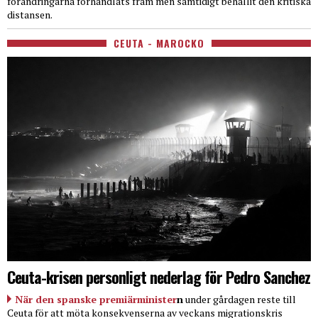
förändringarna förhandlats fram men samtidigt behållit den kritiska
distansen.
CEUTA - MAROCKO
Ceuta-krisen personligt nederlag för Pedro Sanchez
När den spanske premiärminister
n
under gårdagen reste till
Ceuta för att möta konsekvenserna av veckans migrationskris