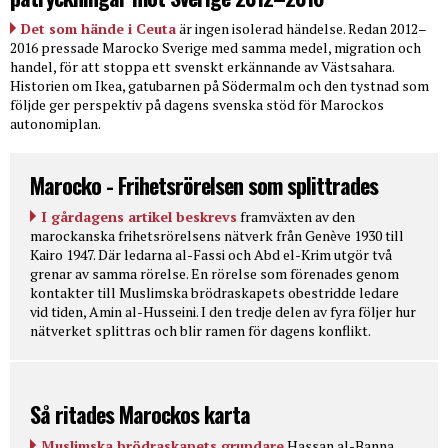
Det som hände i Ceuta
är ingen isolerad händelse. Redan 2012–
2016 pressade Marocko Sverige med samma medel, migration och
handel, för att stoppa ett svenskt erkännande av Västsahara.
Historien om Ikea, gatubarnen på Södermalm och den tystnad som
följde ger perspektiv på dagens svenska stöd för Marockos
autonomiplan.
Marocko - Frihetsrörelsen som splittrades
I gårdagens artikel beskrevs
framväxten av den
marockanska frihetsrörelsens nätverk från Genève 1930 till
Kairo 1947. Där ledarna al-Fassi och Abd el-Krim utgör två
grenar av samma rörelse. En rörelse som förenades genom
kontakter till Muslimska brödraskapets obestridde ledare
vid tiden, Amin al-Husseini. I den tredje delen av fyra följer hur
nätverket splittras och blir ramen för dagens konflikt.
Så ritades Marockos karta
Muslimska brödraskapets grundare
Hassan al-Banna