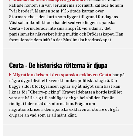
kallade honom sin vän. Jerusalems stormufti kallade honom
“vår broder”. Mannen som 1956 ritade kartan över
Stormarocko – den karta som ligger till grund för dagens
Västsaharakonflikt och händelseutvecklingen i spanska
Ceuta – formulerade inte sina anspråk vid sidan av det
panislamiska nätverket kring muftin och Brödraskapet. Han
formulerade dem inifrån det Muslimska brödraskapet.
Ceuta - De historiska rötterna är djupa
Migrationskrisen i den spanska exklaven Ceuta
har på
några dygn blivit ett svenskt inrikespolitiskt slagträ. Där
bägge sidor blockgränsen ägnar sig åt något som bäst kan
liknas för “Cherry-picking”. Kravet i debatten borde istället
vara att hålla sig till sakläget och ge hela bilden. Det är
rimligt i tider med desinformation. Frågan om
migrationskrisen i den spanska exklaven är större och går
djupare än vad som är allmänt känt.