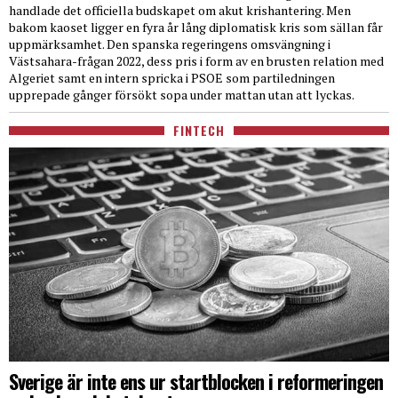
handlade det officiella budskapet om akut krishantering. Men
bakom kaoset ligger en fyra år lång diplomatisk kris som sällan får
uppmärksamhet. Den spanska regeringens omsvängning i
Västsahara-frågan 2022, dess pris i form av en brusten relation med
Algeriet samt en intern spricka i PSOE som partiledningen
upprepade gånger försökt sopa under mattan utan att lyckas.
FINTECH
Sverige är inte ens ur startblocken i reformeringen