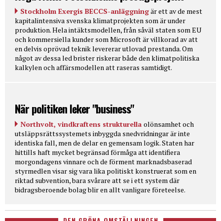
Stockholm Exergis BECCS-anläggning
är ett av de mest
kapitalintensiva svenska klimatprojekten som är under
produktion. Hela intäktsmodellen, från såväl staten som EU
och kommersiella kunder som Microsoft är villkorad av att
en delvis oprövad teknik levererar utlovad prestanda. Om
något av dessa led brister riskerar både den klimatpolitiska
kalkylen och affärsmodellen att raseras samtidigt.
När politiken leker "business"
Northvolt, vindkraftens strukturella
olönsamhet och
utsläppsrättssystemets inbyggda snedvridningar är inte
identiska fall, men de delar en gemensam logik. Staten har
hittills haft mycket begränsad förmåga att identifiera
morgondagens vinnare och de förment marknadsbaserad
styrmedlen visar sig vara lika politiskt konstruerat som en
riktad subvention, bara svårare att se i ett system där
bidragsberoende bolag blir en allt vanligare företeelse.
DEN GRÖNA OMSTÄLLNINGEN