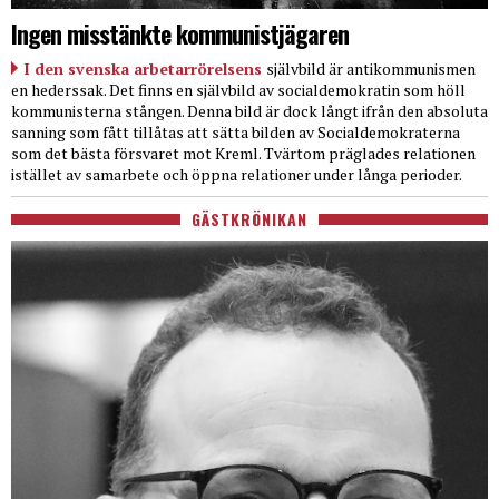
Ingen misstänkte kommunistjägaren
I den svenska arbetarrörelsens
självbild är antikommunismen
en hederssak. Det finns en självbild av socialdemokratin som höll
kommunisterna stången. Denna bild är dock långt ifrån den absoluta
sanning som fått tillåtas att sätta bilden av Socialdemokraterna
som det bästa försvaret mot Kreml. Tvärtom präglades relationen
istället av samarbete och öppna relationer under långa perioder.
GÄSTKRÖNIKAN