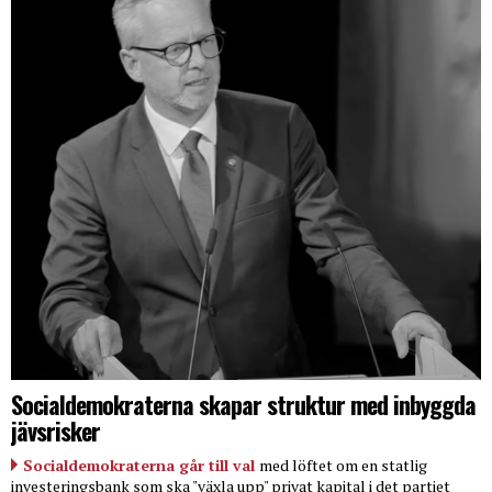
Socialdemokraterna skapar struktur med inbyggda
jävsrisker
Socialdemokraterna går till val
med löftet om en statlig
investeringsbank som ska "växla upp" privat kapital i det partiet