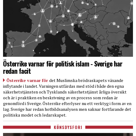
Österrike varnar för politisk islam - Sverige har
redan facit
Österrike varnar för
det Muslimska brödraskapets växande
inflytande i landet. Varningen utfärdas med stöd i både den egna
säkerhetstjänsten och Tysklands säkerhetstjänst årliga översikt
och är i praktiken en beskrivning av en process som redan är
genomförd i Sverige. Österrike efterlyser nu ett verktyg i form av en
lag. Sverige har redan hotbildsanalysen men saknar fortfarande det
politiska modet och ledarskapet.
KÖNSDYSFORI