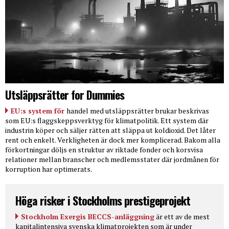
Utsläppsrätter for Dummies
EU:s system för
handel med utsläppsrätter brukar beskrivas
som EU:s flaggskeppsverktyg för klimatpolitik. Ett system där
industrin köper och säljer rätten att släppa ut koldioxid. Det låter
rent och enkelt. Verkligheten är dock mer komplicerad. Bakom alla
förkortningar döljs en struktur av riktade fonder och korsvisa
relationer mellan branscher och medlemsstater där jordmånen för
korruption har optimerats.
Höga risker i Stockholms prestigeprojekt
Stockholm Exergis BECCS-anläggning
är ett av de mest
kapitalintensiva svenska klimatprojekten som är under