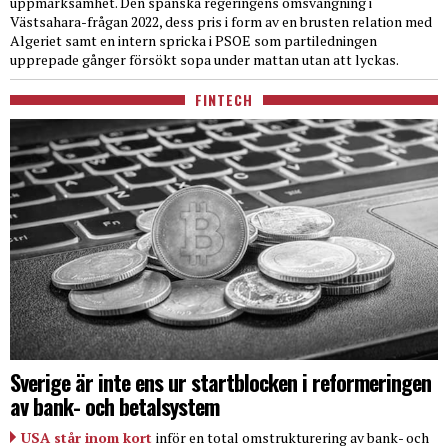
uppmärksamhet. Den spanska regeringens omsvängning i
Västsahara-frågan 2022, dess pris i form av en brusten relation med
Algeriet samt en intern spricka i PSOE som partiledningen
upprepade gånger försökt sopa under mattan utan att lyckas.
FINTECH
Sverige är inte ens ur startblocken i reformeringen
av bank- och betalsystem
USA står inom kort
inför en total omstrukturering av bank- och