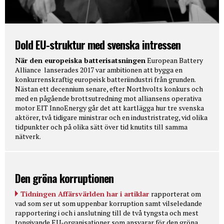
Dold EU-struktur med svenska intressen
När den europeiska batterisatsningen
European Battery
Alliance lanserades 2017 var ambitionen att bygga en
konkurrenskraftig europeisk batteriindustri från grunden.
Nästan ett decennium senare, efter Northvolts konkurs och
med en pågående brottsutredning mot alliansens operativa
motor EIT InnoEnergy går det att kartlägga hur tre svenska
aktörer, två tidigare ministrar och en industristrateg, vid olika
tidpunkter och på olika sätt över tid knutits till samma
nätverk.
Den gröna korruptionen
Tidningen Affärsvärlden har i artiklar
rapporterat om
vad som ser ut som uppenbar korruption samt vilseledande
rapportering i och i anslutning till de två tyngsta och mest
tongivande EU-organisationer som ansvarar för den gröna