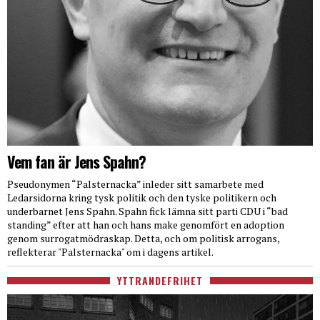
Vem fan är Jens Spahn?
Pseudonymen “Palsternacka” inleder sitt samarbete med
Ledarsidorna kring tysk politik och den tyske politikern och
underbarnet Jens Spahn. Spahn fick lämna sitt parti CDU i “bad
standing” efter att han och hans make genomfört en adoption
genom surrogatmödraskap. Detta, och om politisk arrogans,
reflekterar "Palsternacka" om i dagens artikel.
YTTRANDEFRIHET