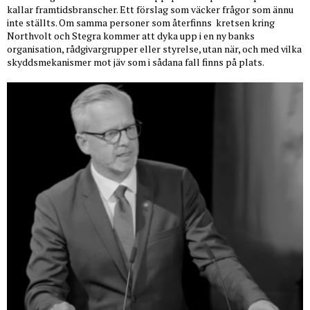
kallar framtidsbranscher. Ett förslag som väcker frågor som ännu
inte ställts. Om samma personer som återfinns
kretsen kring
Northvolt och Stegra kommer att dyka upp i en ny banks
organisation, rådgivargrupper eller styrelse, utan när, och med vilka
skyddsmekanismer mot jäv som i sådana fall finns på plats.