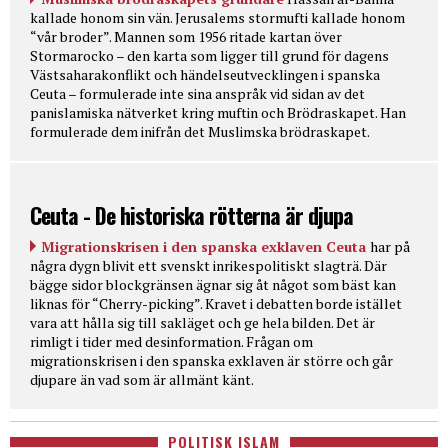
kallade honom sin vän. Jerusalems stormufti kallade honom
“vår broder”. Mannen som 1956 ritade kartan över
Stormarocko – den karta som ligger till grund för dagens
Västsaharakonflikt och händelseutvecklingen i spanska
Ceuta – formulerade inte sina anspråk vid sidan av det
panislamiska nätverket kring muftin och Brödraskapet. Han
formulerade dem inifrån det Muslimska brödraskapet.
Ceuta - De historiska rötterna är djupa
Migrationskrisen i den spanska exklaven Ceuta
har på
några dygn blivit ett svenskt inrikespolitiskt slagträ. Där
bägge sidor blockgränsen ägnar sig åt något som bäst kan
liknas för “Cherry-picking”. Kravet i debatten borde istället
vara att hålla sig till sakläget och ge hela bilden. Det är
rimligt i tider med desinformation. Frågan om
migrationskrisen i den spanska exklaven är större och går
djupare än vad som är allmänt känt.
POLITISK ISLAM