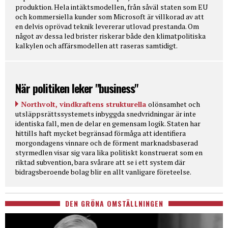
produktion. Hela intäktsmodellen, från såväl staten som EU
och kommersiella kunder som Microsoft är villkorad av att
en delvis oprövad teknik levererar utlovad prestanda. Om
något av dessa led brister riskerar både den klimatpolitiska
kalkylen och affärsmodellen att raseras samtidigt.
När politiken leker "business"
Northvolt, vindkraftens strukturella
olönsamhet och
utsläppsrättssystemets inbyggda snedvridningar är inte
identiska fall, men de delar en gemensam logik. Staten har
hittills haft mycket begränsad förmåga att identifiera
morgondagens vinnare och de förment marknadsbaserad
styrmedlen visar sig vara lika politiskt konstruerat som en
riktad subvention, bara svårare att se i ett system där
bidragsberoende bolag blir en allt vanligare företeelse.
DEN GRÖNA OMSTÄLLNINGEN