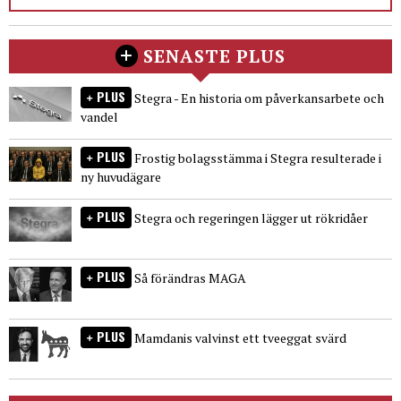
SENASTE PLUS
PLUS
Stegra - En historia om påverkansarbete och
vandel
PLUS
Frostig bolagsstämma i Stegra resulterade i
ny huvudägare
PLUS
Stegra och regeringen lägger ut rökridåer
PLUS
Så förändras MAGA
PLUS
Mamdanis valvinst ett tveeggat svärd