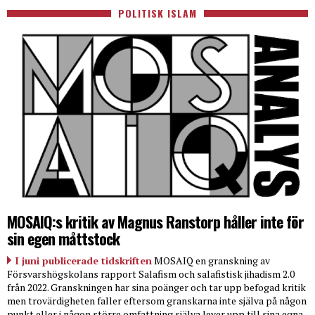
POLITISK ISLAM
MOSAIQ:s kritik av Magnus Ranstorp håller inte för
sin egen måttstock
I juni publicerade tidskriften
MOSAIQ en granskning av
Försvarshögskolans rapport Salafism och salafistisk jihadism 2.0
från 2022. Granskningen har sina poänger och tar upp befogad kritik
men trovärdigheten faller eftersom granskarna inte själva på någon
punkt eller i någon större omfattning själva lever upp till sina egna