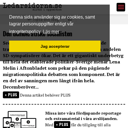
Ledarsidorna.se
Denna sida använder sig av cookies, samt
Tipsa oss idag
lagrar personuppgifter enligt vår
Den demokratiske socialisten
integritetspolicy
Läs mer
Sedan valet har en enda sak hänt. Stödet för de
Jag accepterar
traditionella blocken minskar samtidigt som andelen
SD-sympatisörer ökar. Det är ett gigantiskt underbetyg
till hela det etablerade politiker-Sverige menar Lena
Melin i Aftonbladet som pekar på den pågående
migrationspolitiska debatten som komponent. Det är
en del av sanningen men långt ifrån hela.
Decemberöver...
PLUS
Denna artikel behöver PLUS
Missa inte våra fördjupande reportage
och extramaterial i våra avslöjanden.
PLUS
Med
får du tillgång till alla