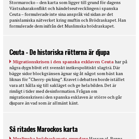
Stormarocko – den karta som ligger till grund för dagens
Västsaharakonflikt och händelseutvecklingen i spanska
Ceuta – formulerade inte sina anspråk vid sidan av det
panislamiska nätverket kring muftin och Brödraskapet. Han
formulerade dem inifrån det Muslimska brödraskapet.
Ceuta - De historiska rötterna är djupa
Migrationskrisen i den spanska exklaven Ceuta
har på
några dygn blivit ett svenskt inrikespolitiskt slagträ. Där
bägge sidor blockgränsen ägnar sig åt något som bäst kan
liknas för “Cherry-picking”. Kravet i debatten borde istället
vara att hålla sig till sakläget och ge hela bilden. Det är
rimligt i tider med desinformation. Frågan om
migrationskrisen i den spanska exklaven är större och går
djupare än vad som är allmänt känt.
Så ritades Marockos karta
Muslimska brödraskapets grundare
Hassan al-Banna