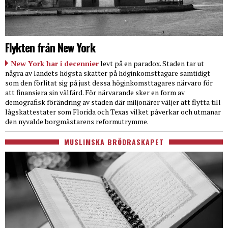
Flykten från New York
New York har i decennier
levt på en paradox. Staden tar ut
några av landets högsta skatter på höginkomsttagare samtidigt
som den förlitat sig på just dessa höginkomsttagares närvaro för
att finansiera sin välfärd. För närvarande sker en form av
demografisk förändring av staden där miljonärer väljer att flytta till
lågskattestater som Florida och Texas vilket påverkar och utmanar
den nyvalde borgmästarens reformutrymme.
MUSLIMSKA BRÖDRASKAPET