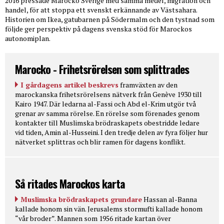
2016 pressade Marocko Sverige med samma medel, migration och
handel, för att stoppa ett svenskt erkännande av Västsahara.
Historien om Ikea, gatubarnen på Södermalm och den tystnad som
följde ger perspektiv på dagens svenska stöd för Marockos
autonomiplan.
Marocko - Frihetsrörelsen som splittrades
I gårdagens artikel beskrevs
framväxten av den
marockanska frihetsrörelsens nätverk från Genève 1930 till
Kairo 1947. Där ledarna al-Fassi och Abd el-Krim utgör två
grenar av samma rörelse. En rörelse som förenades genom
kontakter till Muslimska brödraskapets obestridde ledare
vid tiden, Amin al-Husseini. I den tredje delen av fyra följer hur
nätverket splittras och blir ramen för dagens konflikt.
Så ritades Marockos karta
Muslimska brödraskapets grundare
Hassan al-Banna
kallade honom sin vän. Jerusalems stormufti kallade honom
“vår broder”. Mannen som 1956 ritade kartan över