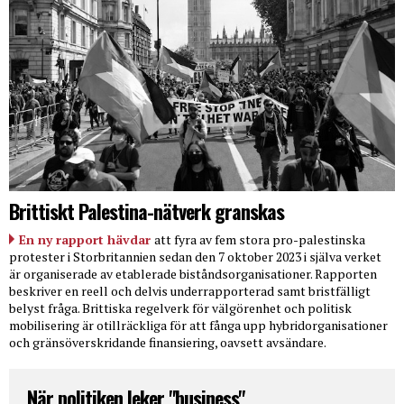
Brittiskt Palestina-nätverk granskas
En ny rapport hävdar
att fyra av fem stora pro-palestinska
protester i Storbritannien sedan den 7 oktober 2023 i själva verket
är organiserade av etablerade biståndsorganisationer. Rapporten
beskriver en reell och delvis underrapporterad samt bristfälligt
belyst fråga. Brittiska regelverk för välgörenhet och politisk
mobilisering är otillräckliga för att fånga upp hybridorganisationer
och gränsöverskridande finansiering, oavsett avsändare.
När politiken leker "business"