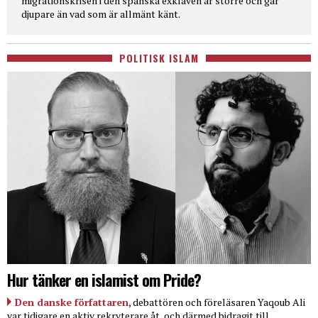
migrationskrisen i den spanska exklaven är större och går
djupare än vad som är allmänt känt.
POLITISK ISLAM
Hur tänker en islamist om Pride?
Den danske författaren
, debattören och föreläsaren Yaqoub Ali
var tidigare en aktiv rekryterare åt, och därmed bidragit till