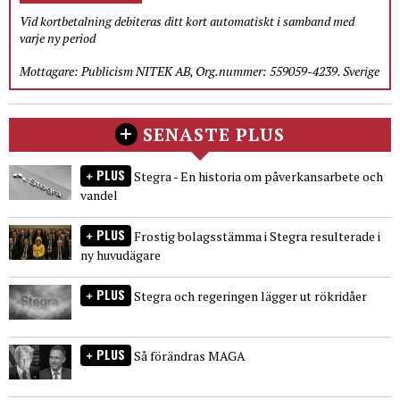
Vid kortbetalning debiteras ditt kort automatiskt i samband med
varje ny period
Mottagare: Publicism NITEK AB, Org.nummer: 559059-4239. Sverige
SENASTE PLUS
PLUS
Stegra - En historia om påverkansarbete och
vandel
PLUS
Frostig bolagsstämma i Stegra resulterade i
ny huvudägare
PLUS
Stegra och regeringen lägger ut rökridåer
PLUS
Så förändras MAGA