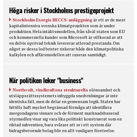
Höga risker i Stockholms prestigeprojekt
Stockholm Exergis BECCS-anläggning
är ett av de mest
kapitalintensiva svenska klimatprojekten som är under
produktion. Hela intäktsmodellen, från såväl staten som EU
och kommersiella kunder som Microsoft är villkorad av att
en delvis oprövad teknik levererar utlovad prestanda. Om
något av dessa led brister riskerar både den klimatpolitiska
kalkylen och affärsmodellen att raseras samtidigt.
När politiken leker "business"
Northvolt, vindkraftens strukturella
olönsamhet och
utsläppsrättssystemets inbyggda snedvridningar är inte
identiska fall, men de delar en gemensam logik. Staten har
hittills haft mycket begränsad förmåga att identifiera
morgondagens vinnare och de förment marknadsbaserad
styrmedlen visar sig vara lika politiskt konstruerat som en
riktad subvention, bara svårare att se i ett system där
bidragsberoende bolag blir en allt vanligare företeelse.