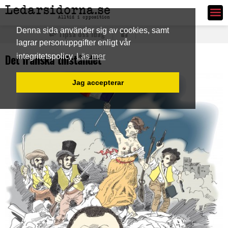
Ledarsidorna.se
Denna sida använder sig av cookies, samt
Tipsa oss idag
lagrar personuppgifter enligt vår
Det franska tillståndet
integritetspolicy
Läs mer
Jag accepterar