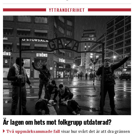
YTTRANDEFRIHET
Är lagen om hets mot folkgrupp utdaterad?
Två uppmärksammade fall
visar hur svårt det är att dra gränsen