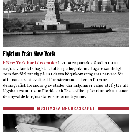
Flykten från New York
New York har i decennier
levt på en paradox. Staden tar ut
några av landets högsta skatter på höginkomsttagare samtidigt
som den förlitat sig på just dessa höginkomsttagares närvaro för
att finansiera sin välfärd. För närvarande sker en form av
demografisk förändring av staden där miljonärer väljer att flytta till
lågskattestater som Florida och Texas vilket påverkar och utmanar
den nyvalde borgmästarens reformutrymme.
MUSLIMSKA BRÖDRASKAPET