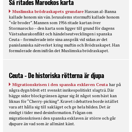
Så ritades Marockos karta
Muslimska brödraskapets grundare
Hassan al-Banna
kallade honom sin vän. Jerusalems stormufti kallade honom
“vår broder”. Mannen som 1956 ritade kartan över
Stormarocko – den karta som ligger till grund för dagens
Västsaharakonflikt och händelseutvecklingen i spanska
Ceuta – formulerade inte sina anspråk vid sidan av det
panislamiska nätverket kring muftin och Brödraskapet. Han
formulerade dem inifrån det Muslimska brödraskapet.
Ceuta - De historiska rötterna är djupa
Migrationskrisen i den spanska exklaven Ceuta
har på
några dygn blivit ett svenskt inrikespolitiskt slagträ. Där
bägge sidor blockgränsen ägnar sig åt något som bäst kan
liknas för “Cherry-picking”. Kravet i debatten borde istället
vara att hålla sig till sakläget och ge hela bilden. Det är
rimligt i tider med desinformation. Frågan om
migrationskrisen i den spanska exklaven är större och går
djupare än vad som är allmänt känt.