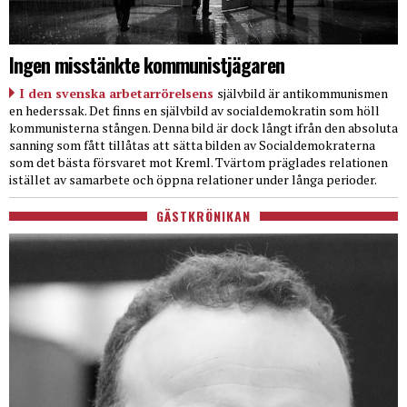
Ingen misstänkte kommunistjägaren
I den svenska arbetarrörelsens
självbild är antikommunismen
en hederssak. Det finns en självbild av socialdemokratin som höll
kommunisterna stången. Denna bild är dock långt ifrån den absoluta
sanning som fått tillåtas att sätta bilden av Socialdemokraterna
som det bästa försvaret mot Kreml. Tvärtom präglades relationen
istället av samarbete och öppna relationer under långa perioder.
GÄSTKRÖNIKAN