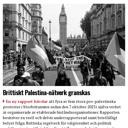
Brittiskt Palestina-nätverk granskas
En ny rapport hävdar
att fyra av fem stora pro-palestinska
protester i Storbritannien sedan den 7 oktober 2023 i själva verket
är organiserade av etablerade biståndsorganisationer. Rapporten
beskriver en reell och delvis underrapporterad samt bristfälligt
belyst fråga. Brittiska regelverk för välgörenhet och politisk