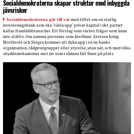
Socialdemokraterna skapar struktur med inbyggda
jävsrisker
Socialdemokraterna går till val
med löftet om en statlig
investeringsbank som ska "växla upp" privat kapital i det partiet
kallar framtidsbranscher. Ett förslag som väcker frågor som ännu
inte ställts. Om samma personer som återfinns
kretsen kring
Northvolt och Stegra kommer att dyka upp i en ny banks
organisation, rådgivargrupper eller styrelse, utan när, och med vilka
skyddsmekanismer mot jäv som i sådana fall finns på plats.