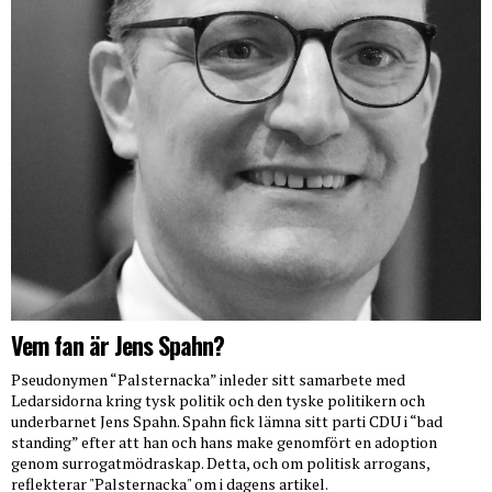
Vem fan är Jens Spahn?
Pseudonymen “Palsternacka” inleder sitt samarbete med
Ledarsidorna kring tysk politik och den tyske politikern och
underbarnet Jens Spahn. Spahn fick lämna sitt parti CDU i “bad
standing” efter att han och hans make genomfört en adoption
genom surrogatmödraskap. Detta, och om politisk arrogans,
reflekterar "Palsternacka" om i dagens artikel.