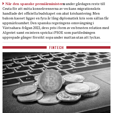
När den spanske premiärminister
n
under gårdagen reste till
Ceuta för att möta konsekvenserna av veckans migrationskris
handlade det officiella budskapet om akut krishantering. Men
bakom kaoset ligger en fyra år lång diplomatisk kris som sällan får
uppmärksamhet. Den spanska regeringens omsvängning i
Västsahara-frågan 2022, dess pris i form av en brusten relation med
Algeriet samt en intern spricka i PSOE som partiledningen
upprepade gånger försökt sopa under mattan utan att lyckas.
FINTECH