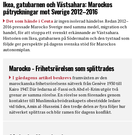
Ikea, gatubarnen och Västsahara: Marockos
påtryckningar mot Sverige 2012–2016
Det som hände i Ceuta
är ingen isolerad händelse. Redan 2012–
2016 pressade Marocko Sverige med samma medel, migration och
handel, för att stoppa ett svenskt erkännande av Västsahara.
Historien om Ikea, gatubarnen på Södermalm och den tystnad som
följde ger perspektiv på dagens svenska stöd för Marockos
autonomiplan.
Marocko - Frihetsrörelsen som splittrades
I gårdagens artikel beskrevs
framväxten av den
marockanska frihetsrörelsens nätverk från Genève 1930 till
Kairo 1947. Där ledarna al-Fassi och Abd el-Krim utgör två
grenar av samma rörelse. En rörelse som förenades genom
kontakter till Muslimska brödraskapets obestridde ledare
vid tiden, Amin al-Husseini. I den tredje delen av fyra följer hur
nätverket splittras och blir ramen för dagens konflikt.