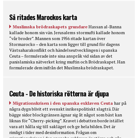
Så ritades Marockos karta
Muslimska brödraskapets grundare
Hassan al-Banna
kallade honom sin vän. Jerusalems stormufti kallade honom
“vår broder”. Mannen som 1956 ritade kartan över
Stormarocko – den karta som ligger till grund för dagens
Västsaharakonflikt och händelseutvecklingen i spanska
Ceuta – formulerade inte sina anspråk vid sidan av det
panislamiska nätverket kring muftin och Brödraskapet. Han
formulerade dem inifrån det Muslimska brödraskapet.
Ceuta - De historiska rötterna är djupa
Migrationskrisen i den spanska exklaven Ceuta
har på
några dygn blivit ett svenskt inrikespolitiskt slagträ. Där
bägge sidor blockgränsen ägnar sig åt något som bäst kan
liknas för “Cherry-picking”. Kravet i debatten borde istället
vara att hålla sig till sakläget och ge hela bilden. Det är
rimligt i tider med desinformation. Frågan om