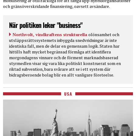
mobilisering är otillräckliga för att fånga upp hybridorganisationer
och gränsöverskridande finansiering, oavsett avsändare.
När politiken leker "business"
Northvolt, vindkraftens strukturella
olönsamhet och
utsläppsrättssystemets inbyggda snedvridningar är inte
identiska fall, men de delar en gemensam logik. Staten har
hittills haft mycket begränsad förmåga att identifiera
morgondagens vinnare och de förment marknadsbaserad
styrmedlen visar sig vara lika politiskt konstruerat som en
riktad subvention, bara svårare att se i ett system där
bidragsberoende bolag blir en allt vanligare företeelse.
USA