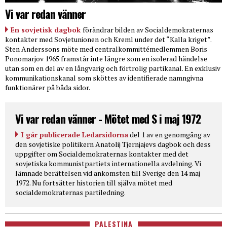
Vi var redan vänner
En sovjetisk dagbok
förändrar bilden av Socialdemokraternas
kontakter med Sovjetunionen och Kreml under det “Kalla kriget”.
Sten Anderssons möte med centralkommittémedlemmen Boris
Ponomarjov 1965 framstår inte längre som en isolerad händelse
utan som en del av en långvarig och förtrolig partikanal. En exklusiv
kommunikationskanal som sköttes av identifierade namngivna
funktionärer på båda sidor.
Vi var redan vänner - Mötet med S i maj 1972
I går publicerade Ledarsidorna
del 1 av en genomgång av
den sovjetiske politikern Anatolij Tjernjajevs dagbok och dess
uppgifter om Socialdemokraternas kontakter med det
sovjetiska kommunistpartiets internationella avdelning. Vi
lämnade berättelsen vid ankomsten till Sverige den 14 maj
1972. Nu fortsätter historien till själva mötet med
socialdemokraternas partiledning.
PALESTINA