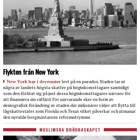
Flykten från New York
New York har i decennier
levt på en paradox. Staden tar ut
några av landets högsta skatter på höginkomsttagare samtidigt
som den förlitat sig på just dessa höginkomsttagares närvaro för
att finansiera sin välfärd. För närvarande sker en form av
demografisk förändring av staden där miljonärer väljer att flytta till
lågskattestater som Florida och Texas vilket påverkar och utmanar
den nyvalde borgmästarens reformutrymme.
MUSLIMSKA BRÖDRASKAPET