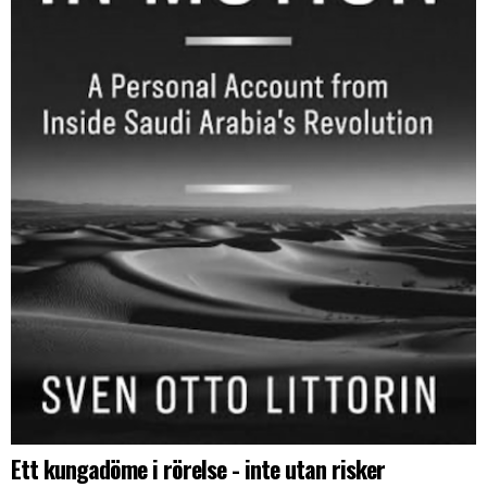
Ett kungadöme i rörelse - inte utan risker