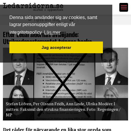
Ledarsidorna.se
Denna sida använder sig av cookies, samt
Tipsa oss idag
lagrar personuppgifter enligt vår
Efter Ledarsidornas avslöjande:
integritetspolicy
Läs mer
Utrikesdepartementet tvingas backa
Jag accepterar
Stefan Löfven, Per Olsson Fridh, Ann Linde, Ulrika Modéer. I
mitten: Faksimil den strukna finansieringen. Foto: Regeringen /
MP
Det råder för närvarande en lika stor oreda som