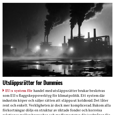
Utsläppsrätter for Dummies
EU:s system för
handel med utsläppsrätter brukar beskrivas
som EU:s flaggskeppsverktyg för klimatpolitik. Ett system där
industrin köper och säljer rätten att släppa ut koldioxid. Det låter
rent och enkelt. Verkligheten är dock mer komplicerad. Bakom alla
förkortningar döljs en struktur av riktade fonder och korsvisa
relationer mellan branscher och medlemsstater där jordmånen för