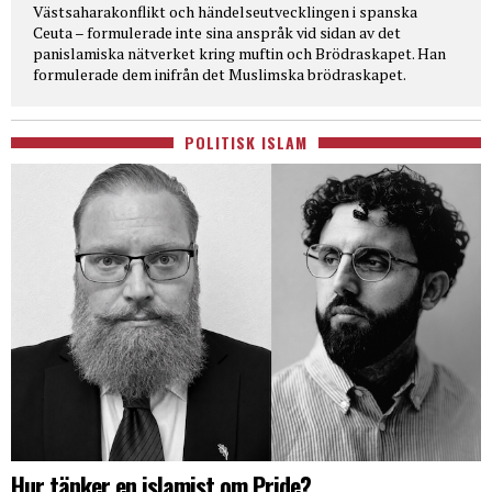
Västsaharakonflikt och händelseutvecklingen i spanska
Ceuta – formulerade inte sina anspråk vid sidan av det
panislamiska nätverket kring muftin och Brödraskapet. Han
formulerade dem inifrån det Muslimska brödraskapet.
POLITISK ISLAM
Hur tänker en islamist om Pride?