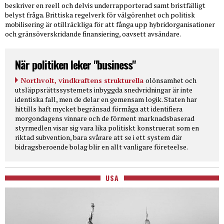
beskriver en reell och delvis underrapporterad samt bristfälligt
belyst fråga. Brittiska regelverk för välgörenhet och politisk
mobilisering är otillräckliga för att fånga upp hybridorganisationer
och gränsöverskridande finansiering, oavsett avsändare.
När politiken leker "business"
Northvolt, vindkraftens strukturella
olönsamhet och
utsläppsrättssystemets inbyggda snedvridningar är inte
identiska fall, men de delar en gemensam logik. Staten har
hittills haft mycket begränsad förmåga att identifiera
morgondagens vinnare och de förment marknadsbaserad
styrmedlen visar sig vara lika politiskt konstruerat som en
riktad subvention, bara svårare att se i ett system där
bidragsberoende bolag blir en allt vanligare företeelse.
USA