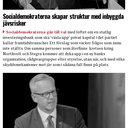
Socialdemokraterna skapar struktur med inbyggda
jävsrisker
Socialdemokraterna går till val
med löftet om en statlig
investeringsbank som ska "växla upp" privat kapital i det partiet
kallar framtidsbranscher. Ett förslag som väcker frågor som ännu
inte ställts. Om samma personer som återfinns
kretsen kring
Northvolt och Stegra kommer att dyka upp i en ny banks
organisation, rådgivargrupper eller styrelse, utan när, och med vilka
skyddsmekanismer mot jäv som i sådana fall finns på plats.