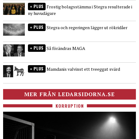
PLUS
Frostig bolagsstämma i Stegra resulterade i
ny huvudägare
PLUS
Stegra och regeringen lägger ut rökridåer
PLUS
Så förändras MAGA
PLUS
Mamdanis valvinst ett tveeggat svärd
MER FRÅN LEDARSIDORNA.SE
KORRUPTION