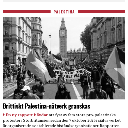
PALESTINA
Brittiskt Palestina-nätverk granskas
En ny rapport hävdar
att fyra av fem stora pro-palestinska
protester i Storbritannien sedan den 7 oktober 2023 i själva verket
är organiserade av etablerade biståndsorganisationer. Rapporten