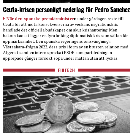
Ceuta-krisen personligt nederlag för Pedro Sanchez
När den spanske premiärminister
n
under gårdagen reste till
Ceuta för att möta konsekvenserna av veckans migrationskris
handlade det officiella budskapet om akut krishantering. Men
bakom kaoset ligger en fyra år lång diplomatisk kris som sällan får
uppmärksamhet. Den spanska regeringens omsvängning i
Västsahara-frågan 2022, dess pris i form av en brusten relation med
Algeriet samt en intern spricka i PSOE som partiledningen
upprepade gånger försökt sopa under mattan utan att lyckas.
FINTECH