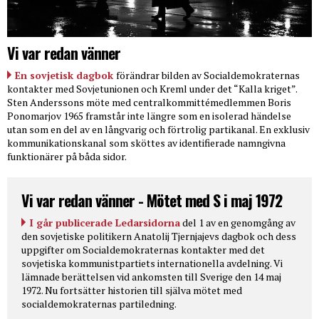
Vi var redan vänner
En sovjetisk dagbok
förändrar bilden av Socialdemokraternas
kontakter med Sovjetunionen och Kreml under det “Kalla kriget”.
Sten Anderssons möte med centralkommittémedlemmen Boris
Ponomarjov 1965 framstår inte längre som en isolerad händelse
utan som en del av en långvarig och förtrolig partikanal. En exklusiv
kommunikationskanal som sköttes av identifierade namngivna
funktionärer på båda sidor.
Vi var redan vänner - Mötet med S i maj 1972
I går publicerade Ledarsidorna
del 1 av en genomgång av
den sovjetiske politikern Anatolij Tjernjajevs dagbok och dess
uppgifter om Socialdemokraternas kontakter med det
sovjetiska kommunistpartiets internationella avdelning. Vi
lämnade berättelsen vid ankomsten till Sverige den 14 maj
1972. Nu fortsätter historien till själva mötet med
socialdemokraternas partiledning.