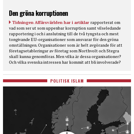
Den gröna korruptionen
Tidningen Affärsvärlden har i artiklar
rapporterat om
vad som ser ut som uppenbar korruption samt vilseledande
rapportering i och i anslutning till de två tyngsta och mest
tongivande EU-organisationer som ansvarar för den gröna
omställningen. Organisationer som är helt avgörande för att
företagsetableringar av företag som Northvolt och Stegra
skall kunna genomföras. Men vilka är dessa organisationer?
Och vilka svenska intressen har kommit att bli involverade?
POLITISK ISLAM