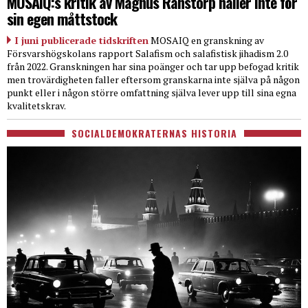
MOSAIQ:s kritik av Magnus Ranstorp håller inte för
sin egen måttstock
I juni publicerade tidskriften
MOSAIQ en granskning av
Försvarshögskolans rapport Salafism och salafistisk jihadism 2.0
från 2022. Granskningen har sina poänger och tar upp befogad kritik
men trovärdigheten faller eftersom granskarna inte själva på någon
punkt eller i någon större omfattning själva lever upp till sina egna
kvalitetskrav.
SOCIALDEMOKRATERNAS HISTORIA