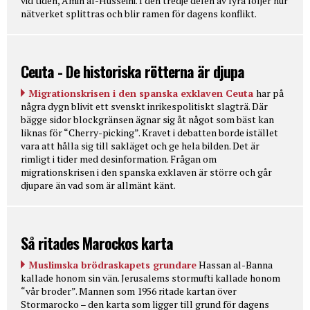
vid tiden, Amin al-Husseini. I den tredje delen av fyra följer hur
nätverket splittras och blir ramen för dagens konflikt.
Ceuta - De historiska rötterna är djupa
Migrationskrisen i den spanska exklaven Ceuta
har på
några dygn blivit ett svenskt inrikespolitiskt slagträ. Där
bägge sidor blockgränsen ägnar sig åt något som bäst kan
liknas för “Cherry-picking”. Kravet i debatten borde istället
vara att hålla sig till sakläget och ge hela bilden. Det är
rimligt i tider med desinformation. Frågan om
migrationskrisen i den spanska exklaven är större och går
djupare än vad som är allmänt känt.
Så ritades Marockos karta
Muslimska brödraskapets grundare
Hassan al-Banna
kallade honom sin vän. Jerusalems stormufti kallade honom
“vår broder”. Mannen som 1956 ritade kartan över
Stormarocko – den karta som ligger till grund för dagens