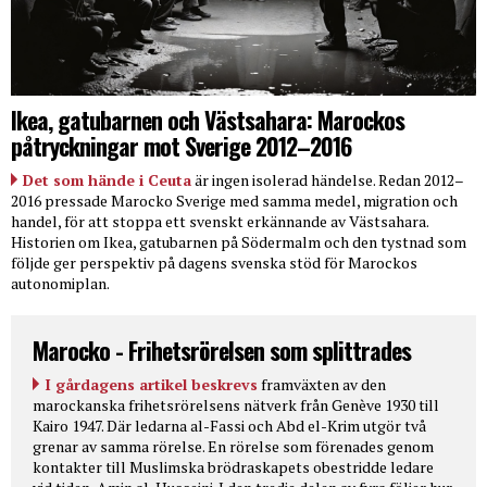
Ikea, gatubarnen och Västsahara: Marockos
påtryckningar mot Sverige 2012–2016
Det som hände i Ceuta
är ingen isolerad händelse. Redan 2012–
2016 pressade Marocko Sverige med samma medel, migration och
handel, för att stoppa ett svenskt erkännande av Västsahara.
Historien om Ikea, gatubarnen på Södermalm och den tystnad som
följde ger perspektiv på dagens svenska stöd för Marockos
autonomiplan.
Marocko - Frihetsrörelsen som splittrades
I gårdagens artikel beskrevs
framväxten av den
marockanska frihetsrörelsens nätverk från Genève 1930 till
Kairo 1947. Där ledarna al-Fassi och Abd el-Krim utgör två
grenar av samma rörelse. En rörelse som förenades genom
kontakter till Muslimska brödraskapets obestridde ledare