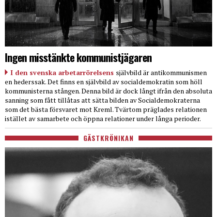
Ingen misstänkte kommunistjägaren
I den svenska arbetarrörelsens
självbild är antikommunismen
en hederssak. Det finns en självbild av socialdemokratin som höll
kommunisterna stången. Denna bild är dock långt ifrån den absoluta
sanning som fått tillåtas att sätta bilden av Socialdemokraterna
som det bästa försvaret mot Kreml. Tvärtom präglades relationen
istället av samarbete och öppna relationer under långa perioder.
GÄSTKRÖNIKAN