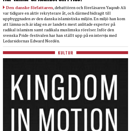
Den danske författaren
, debattören och föreläsaren Yaqoub Ali
var tidigare en aktiv rekryterare åt, och därmed bidragit till
uppbyggnaden av den danska islamistiska miljön. En miljö han kom
att lämna och är idag en av landets mest anlitade experter på
radikal islamism samt radikala muslimska rörelser. Inför den
svenska Pride-festivalen har han ställt upp på en intervju med
Ledarsidornas Edward Nordén.
KULTUR