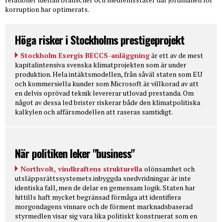
korruption har optimerats.
Höga risker i Stockholms prestigeprojekt
Stockholm Exergis BECCS-anläggning
är ett av de mest
kapitalintensiva svenska klimatprojekten som är under
produktion. Hela intäktsmodellen, från såväl staten som EU
och kommersiella kunder som Microsoft är villkorad av att
en delvis oprövad teknik levererar utlovad prestanda. Om
något av dessa led brister riskerar både den klimatpolitiska
kalkylen och affärsmodellen att raseras samtidigt.
När politiken leker "business"
Northvolt, vindkraftens strukturella
olönsamhet och
utsläppsrättssystemets inbyggda snedvridningar är inte
identiska fall, men de delar en gemensam logik. Staten har
hittills haft mycket begränsad förmåga att identifiera
morgondagens vinnare och de förment marknadsbaserad
styrmedlen visar sig vara lika politiskt konstruerat som en