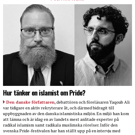
Hur tänker en islamist om Pride?
Den danske författaren
, debattören och föreläsaren Yaqoub Ali
var tidigare en aktiv rekryterare åt, och därmed bidragit till
uppbyggnaden av den danska islamistiska miljön. En miljö han kom
att lämna och är idag en av landets mest anlitade experter på
radikal islamism samt radikala muslimska rörelser. Inför den
svenska Pride-festivalen har han ställt upp på en intervju med