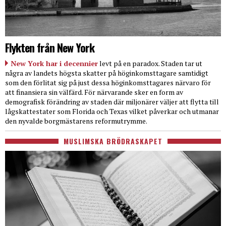
Flykten från New York
New York har i decennier
levt på en paradox. Staden tar ut
några av landets högsta skatter på höginkomsttagare samtidigt
som den förlitat sig på just dessa höginkomsttagares närvaro för
att finansiera sin välfärd. För närvarande sker en form av
demografisk förändring av staden där miljonärer väljer att flytta till
lågskattestater som Florida och Texas vilket påverkar och utmanar
den nyvalde borgmästarens reformutrymme.
MUSLIMSKA BRÖDRASKAPET