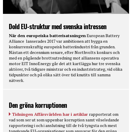
Dold EU-struktur med svenska intressen
När den europeiska batterisatsningen
European Battery
Alliance lanserades 2017 var ambitionen att bygga en
konkurrenskraftig europeisk batteriindustri från grunden.
Nästan ett decennium senare, efter Northvolts konkurs och
med en pågående brottsutredning mot alliansens operativa
motor EIT InnoEnergy går det att kartlägga hur tre svenska
aktörer, två tidigare ministrar och en industristrateg, vid olika
tidpunkter och på olika sätt över tid knutits till samma
nätverk.
Den gröna korruptionen
Tidningen Affärsvärlden har i artiklar
rapporterat om
vad som ser ut som uppenbar korruption samt vilseledande
rapportering i och i anslutning till de två tyngsta och mest
tongivande EU-organisationer som ansvarar för den gröna