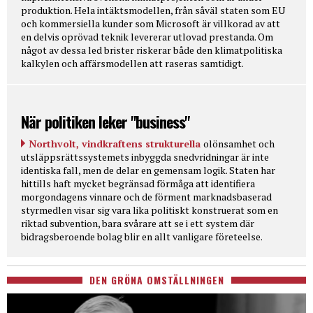
produktion. Hela intäktsmodellen, från såväl staten som EU
och kommersiella kunder som Microsoft är villkorad av att
en delvis oprövad teknik levererar utlovad prestanda. Om
något av dessa led brister riskerar både den klimatpolitiska
kalkylen och affärsmodellen att raseras samtidigt.
När politiken leker "business"
Northvolt, vindkraftens strukturella
olönsamhet och
utsläppsrättssystemets inbyggda snedvridningar är inte
identiska fall, men de delar en gemensam logik. Staten har
hittills haft mycket begränsad förmåga att identifiera
morgondagens vinnare och de förment marknadsbaserad
styrmedlen visar sig vara lika politiskt konstruerat som en
riktad subvention, bara svårare att se i ett system där
bidragsberoende bolag blir en allt vanligare företeelse.
DEN GRÖNA OMSTÄLLNINGEN