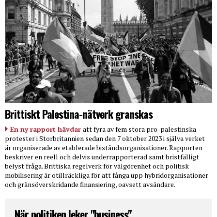
Brittiskt Palestina-nätverk granskas
En ny rapport hävdar
att fyra av fem stora pro-palestinska
protester i Storbritannien sedan den 7 oktober 2023 i själva verket
är organiserade av etablerade biståndsorganisationer. Rapporten
beskriver en reell och delvis underrapporterad samt bristfälligt
belyst fråga. Brittiska regelverk för välgörenhet och politisk
mobilisering är otillräckliga för att fånga upp hybridorganisationer
och gränsöverskridande finansiering, oavsett avsändare.
När politiken leker "business"