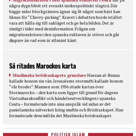
några dygn blivit ett svenskt inrikespolitiskt slagträ. Där
bägge sidor blockgränsen ägnar sig åt något som bäst kan
liknas för “Cherry-picking”. Kravet i debatten borde istället
vara att hålla sig till sakläget och ge hela bilden. Det är
rimligt i tider med desinformation. Frågan om
migrationskrisen i den spanska exklaven är större och går
djupare än vad som är allmänt känt.
Så ritades Marockos karta
Muslimska brödraskapets grundare
Hassan al-Banna
kallade honom sin vän. Jerusalems stormufti kallade honom
“vår broder”. Mannen som 1956 ritade kartan över
Stormarocko – den karta som ligger till grund för dagens
Västsaharakonflikt och händelseutvecklingen i spanska
Ceuta – formulerade inte sina anspråk vid sidan av det
panislamiska nätverket kring muftin och Brödraskapet. Han
formulerade dem inifrån det Muslimska brödraskapet.
POLITISK ISLAM