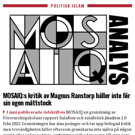
POLITISK ISLAM
MOSAIQ:s kritik av Magnus Ranstorp håller inte för
sin egen måttstock
I juni publicerade tidskriften
MOSAIQ en granskning av
Försvarshögskolans rapport Salafism och salafistisk jihadism 2.0
från 2022. Granskningen har sina poänger och tar upp befogad kritik
men trovärdigheten faller eftersom granskarna inte själva på någon
punkt eller i någon större omfattning själva lever upp till sina egna