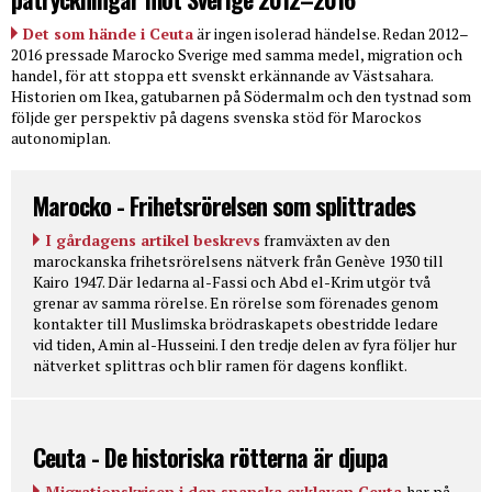
Det som hände i Ceuta
är ingen isolerad händelse. Redan 2012–
2016 pressade Marocko Sverige med samma medel, migration och
handel, för att stoppa ett svenskt erkännande av Västsahara.
Historien om Ikea, gatubarnen på Södermalm och den tystnad som
följde ger perspektiv på dagens svenska stöd för Marockos
autonomiplan.
Marocko - Frihetsrörelsen som splittrades
I gårdagens artikel beskrevs
framväxten av den
marockanska frihetsrörelsens nätverk från Genève 1930 till
Kairo 1947. Där ledarna al-Fassi och Abd el-Krim utgör två
grenar av samma rörelse. En rörelse som förenades genom
kontakter till Muslimska brödraskapets obestridde ledare
vid tiden, Amin al-Husseini. I den tredje delen av fyra följer hur
nätverket splittras och blir ramen för dagens konflikt.
Ceuta - De historiska rötterna är djupa
Migrationskrisen i den spanska exklaven Ceuta
har på