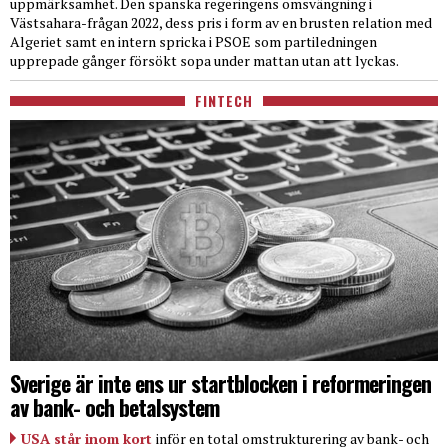
uppmärksamhet. Den spanska regeringens omsvängning i
Västsahara-frågan 2022, dess pris i form av en brusten relation med
Algeriet samt en intern spricka i PSOE som partiledningen
upprepade gånger försökt sopa under mattan utan att lyckas.
FINTECH
Sverige är inte ens ur startblocken i reformeringen
av bank- och betalsystem
USA står inom kort
inför en total omstrukturering av bank- och