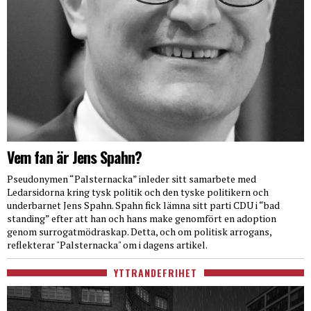
Vem fan är Jens Spahn?
Pseudonymen “Palsternacka” inleder sitt samarbete med
Ledarsidorna kring tysk politik och den tyske politikern och
underbarnet Jens Spahn. Spahn fick lämna sitt parti CDU i “bad
standing” efter att han och hans make genomfört en adoption
genom surrogatmödraskap. Detta, och om politisk arrogans,
reflekterar "Palsternacka" om i dagens artikel.
YTTRANDEFRIHET