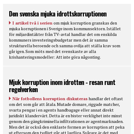
Den svenska mjuka idrottskorruptionen
I artikel två i serien
om mjuk korruption granskas den
mjuka korruptionen i Sverige inom kommunsektorn. Istället
för miljardintäkter från TV-avtal handlar det om enskilda
kommuners investeringsbudgetar men det är samma
strukturella beroende och samma ovilja att ställa krav som
går igen. Som möts med det svenskaste av alla
krishanteringsmodeller: Att inte göra någonting.
Mjuk korruption inom idrotten - resan runt
regelverken
När fotbollens korruption diskuteras
handlar det oftast
om det som går att åtala. Mutade domare, riggade matcher,
svarta pengar i en agents handbagage eller annat direkt
juridiskt klandervärt. Detta är en bister verklighet inte minst
genom den gängkriminella infiltrationen av agentmarknaden.
Men det är också den enklaste formen av korruption att peka
ut eftersom den tydligt går att lagföra. Svårare är det med