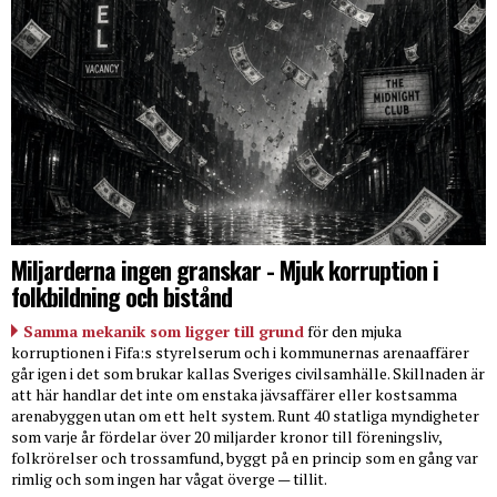
Miljarderna ingen granskar - Mjuk korruption i
folkbildning och bistånd
Samma mekanik som ligger till grund
för den mjuka
korruptionen i Fifa:s styrelserum och i kommunernas arenaaffärer
går igen i det som brukar kallas Sveriges civilsamhälle. Skillnaden är
att här handlar det inte om enstaka jävsaffärer eller kostsamma
arenabyggen utan om ett helt system. Runt 40 statliga myndigheter
som varje år fördelar över 20 miljarder kronor till föreningsliv,
folkrörelser och trossamfund, byggt på en princip som en gång var
rimlig och som ingen har vågat överge — tillit.