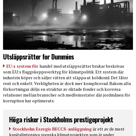
Utsläppsrätter for Dummies
EU:s system för
handel med utsläppsrätter brukar beskrivas
som EU:s flaggskeppsverktyg för klimatpolitik. Ett system där
industrin köper och säljer rätten att släppa ut koldioxid. Det låter
rent och enkelt. Verkligheten är dock mer komplicerad. Bakom alla
förkortningar döljs en struktur av riktade fonder och korsvisa
relationer mellan branscher och medlemsstater där jordmånen för
korruption har optimerats.
Höga risker i Stockholms prestigeprojekt
Stockholm Exergis BECCS-anläggning
är ett av de mest
kapitalintensiva svenska klimatprojekten som är under