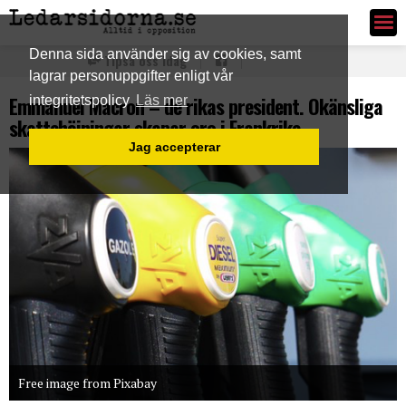
Ledarsidorna.se
Denna sida använder sig av cookies, samt
Tipsa oss idag
lagrar personuppgifter enligt vår
Emmanuel Macron – de rikas president. Okänsliga
integritetspolicy
Läs mer
skattehöjningar skapar oro i Frankrike
Jag accepterar
Free image from Pixabay