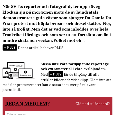
När SVT:s reporter och fotograf dyker upp i Sveg
klockan sju på morgonen möts de av hundratals
demonstranter i gula västar som sjunger Du Gamla Du
Fria i protest mot höjda bensin- och dieselskatter. Nej,
inte så troligt. Men det är vad som inleddes över hela
Frankrike i lördags och som ser ut att fortsätta om än i
mindre skala nu i veckan. Folket mot eli...
PLUS
Denna artikel behöver PLUS
Missa inte våra fördjupande reportage
och extramaterial i våra avslöjanden.
PLUS
Med
får du tillgång till alla
artiklar, bilder och videoklipp. Glöm inte att
med fler prenumeranter kan vi satsa ännu mer på relevant
journalistik.
REDAN MEDLEM?
Glömt ditt lösenord?