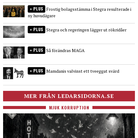
PLUS
Frostig bolagsstämma i Stegra resulterade i
ny huvudägare
PLUS
Stegra och regeringen lägger ut rökridåer
PLUS
Så förändras MAGA
PLUS
Mamdanis valvinst ett tveeggat svärd
MER FRÅN LEDARSIDORNA.SE
MJUK KORRUPTION