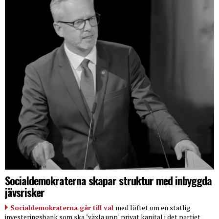
Socialdemokraterna skapar struktur med inbyggda
jävsrisker
Socialdemokraterna går till val
med löftet om en statlig
investeringsbank som ska "växla upp" privat kapital i det partiet