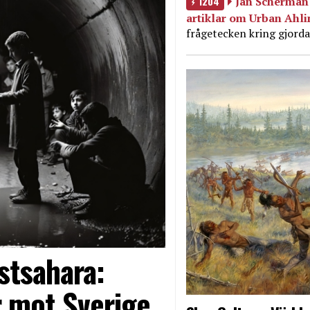
1204
Jan Scherman 
artiklar om Urban Ahl
frågetecken kring gjorda
stsahara:
 mot Sverige