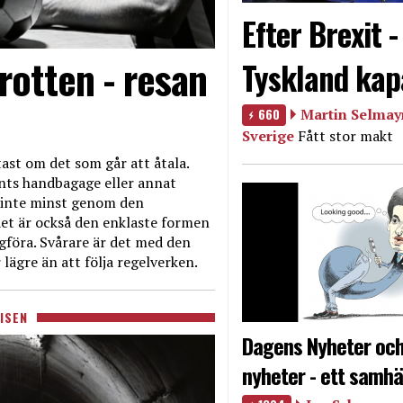
Efter Brexit 
rotten - resan
Tyskland kap
660
Martin Selmayr
Sverige
Fått stor makt
ast om det som går att åtala.
nts handbagage eller annat
et inte minst genom den
et är också den enklaste formen
agföra. Svårare är det med den
 lägre än att följa regelverken.
ISEN
Dagens Nyheter och
nyheter - ett samhä