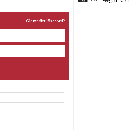
tveeggat svärd
Glömt ditt lösenord?