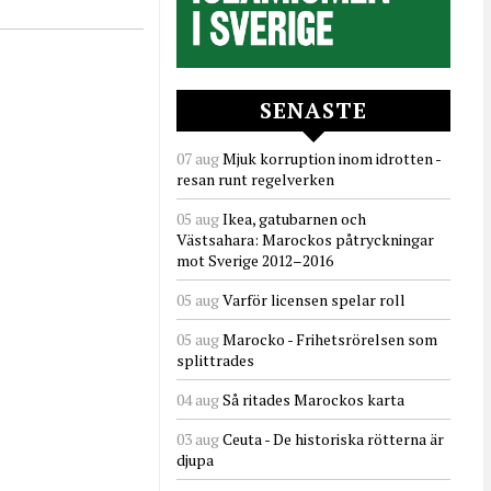
SENASTE
07 aug
Mjuk korruption inom idrotten -
resan runt regelverken
05 aug
Ikea, gatubarnen och
Västsahara: Marockos påtryckningar
mot Sverige 2012–2016
05 aug
Varför licensen spelar roll
05 aug
Marocko - Frihetsrörelsen som
splittrades
04 aug
Så ritades Marockos karta
03 aug
Ceuta - De historiska rötterna är
djupa