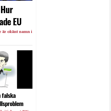
- Hur
ade EU
 är okänt namn i
 falska
llsproblem