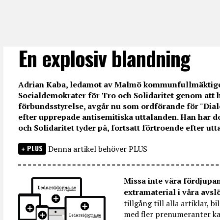
En explosiv blandning
Adrian Kaba, ledamot av Malmö kommunfullmäktige 
Socialdemokrater för Tro och Solidaritet genom att ha
förbundsstyrelse, avgår nu som ordförande för "Dia
efter upprepade antisemitiska uttalanden. Han har do
och Solidaritet tyder på, fortsatt förtroende efter utta
PLUS
Denna artikel behöver PLUS
Missa inte våra fördjupa
extramaterial i våra avsl
tillgång till alla artiklar, 
med fler prenumeranter ka