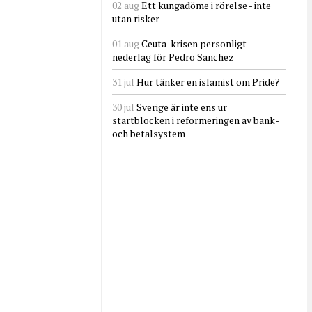
02 aug
Ett kungadöme i rörelse - inte
utan risker
01 aug
Ceuta-krisen personligt
nederlag för Pedro Sanchez
31 jul
Hur tänker en islamist om Pride?
30 jul
Sverige är inte ens ur
startblocken i reformeringen av bank-
och betalsystem