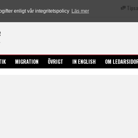
Tipsa
fter enligt vår integritetspolicy
Läs mer
Ledarsidorna.se
TIK
MIGRATION
ÖVRIGT
IN ENGLISH
OM LEDARSIDO