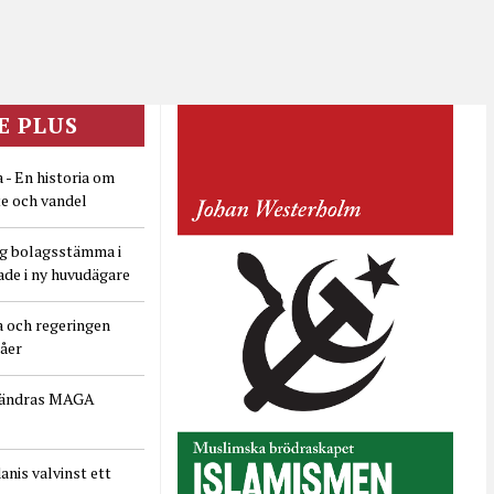
E PLUS
 - En historia om
e och vandel
ig bolagsstämma i
ade i ny huvudägare
a och regeringen
dåer
rändras MAGA
nis valvinst ett