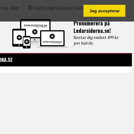
 oss idag
Ledarsidorna.se på Facebook
Jag accepterar
Prenumerera på
Ledarsidorna.se!
Kostar dig endast 499 kr
per halvår.
RNA.SE