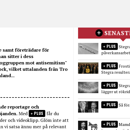
SENAST
PLUS
Stegra
samt företrädare för
påverkansarbet
n sitter i dess
loggruppen mot antisemitism"
PLUS
Frost
ck, vilket uttalanden från Tro
Stegra resulter
land...
PLUS
Stegr
lägger ut rökri
PLUS
Så fö
nde reportage och
PLUS
öjanden.
Med
får du
bilder och videoklipp. Glöm inte att
PLUS
Mamda
n vi satsa ännu mer på relevant