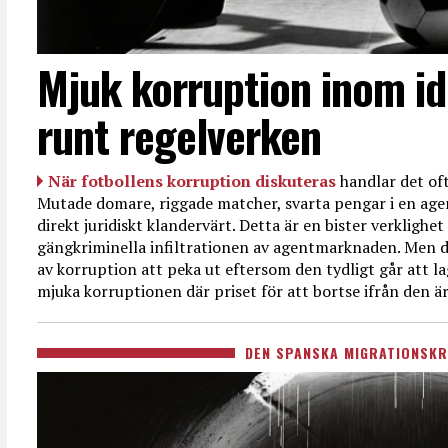
Mjuk korruption inom id
runt regelverken
När fotbollens korruption diskuteras
handlar det oft
Mutade domare, riggade matcher, svarta pengar i en age
direkt juridiskt klandervärt. Detta är en bister verkligh
gängkriminella infiltrationen av agentmarknaden. Men d
av korruption att peka ut eftersom den tydligt går att l
mjuka korruptionen där priset för att bortse ifrån den är
DEN SPANSKA MIGRATIONSKR