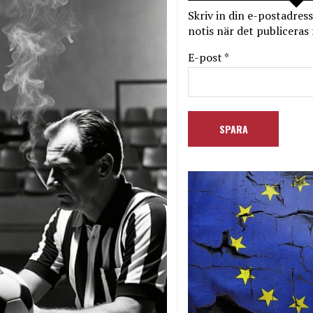
Skriv in din e-postadress
notis när det publiceras 
E-post *