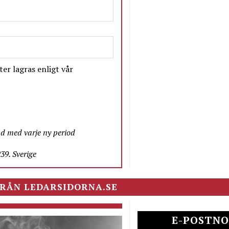
er lagras enligt vår
nd med varje ny period
9. Sverige
RÅN LEDARSIDORNA.SE
E-POSTNO