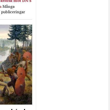
kritisk mot DN:s
in
Många
 publiceringar