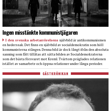
Ingen misstänkte kommunistjägaren
I den svenska arbetarrörelsens
självbild är antikommunismen
en hederssak. Det finns en självbild av socialdemokratin som höll
kommunisterna stången. Denna bild är dock långt ifrån den absoluta
sanning som fått tillåtas att sätta bilden av Socialdemokraterna
som det bästa försvaret mot Kreml. Tvärtom präglades relationen
istället av samarbete och öppna relationer under långa perioder.
GÄSTKRÖNIKAN