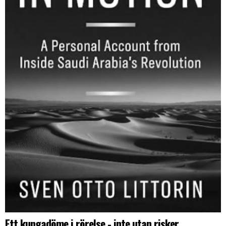
Ett kungadöme i rörelse - inte utan risker