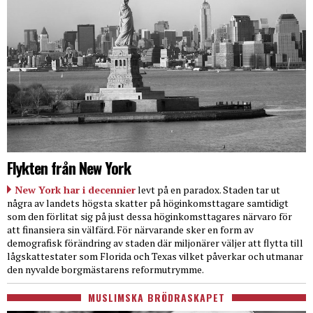
Flykten från New York
New York har i decennier
levt på en paradox. Staden tar ut
några av landets högsta skatter på höginkomsttagare samtidigt
som den förlitat sig på just dessa höginkomsttagares närvaro för
att finansiera sin välfärd. För närvarande sker en form av
demografisk förändring av staden där miljonärer väljer att flytta till
lågskattestater som Florida och Texas vilket påverkar och utmanar
den nyvalde borgmästarens reformutrymme.
MUSLIMSKA BRÖDRASKAPET