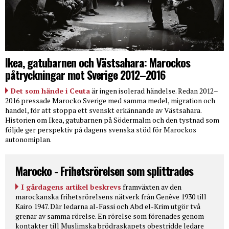
Ikea, gatubarnen och Västsahara: Marockos
påtryckningar mot Sverige 2012–2016
Det som hände i Ceuta
är ingen isolerad händelse. Redan 2012–
2016 pressade Marocko Sverige med samma medel, migration och
handel, för att stoppa ett svenskt erkännande av Västsahara.
Historien om Ikea, gatubarnen på Södermalm och den tystnad som
följde ger perspektiv på dagens svenska stöd för Marockos
autonomiplan.
Marocko - Frihetsrörelsen som splittrades
I gårdagens artikel beskrevs
framväxten av den
marockanska frihetsrörelsens nätverk från Genève 1930 till
Kairo 1947. Där ledarna al-Fassi och Abd el-Krim utgör två
grenar av samma rörelse. En rörelse som förenades genom
kontakter till Muslimska brödraskapets obestridde ledare