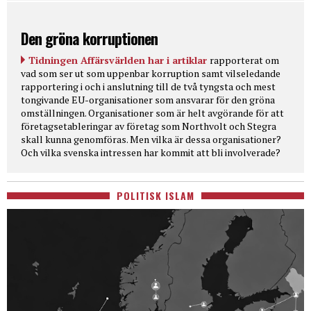
Den gröna korruptionen
Tidningen Affärsvärlden har i artiklar
rapporterat om
vad som ser ut som uppenbar korruption samt vilseledande
rapportering i och i anslutning till de två tyngsta och mest
tongivande EU-organisationer som ansvarar för den gröna
omställningen. Organisationer som är helt avgörande för att
företagsetableringar av företag som Northvolt och Stegra
skall kunna genomföras. Men vilka är dessa organisationer?
Och vilka svenska intressen har kommit att bli involverade?
POLITISK ISLAM