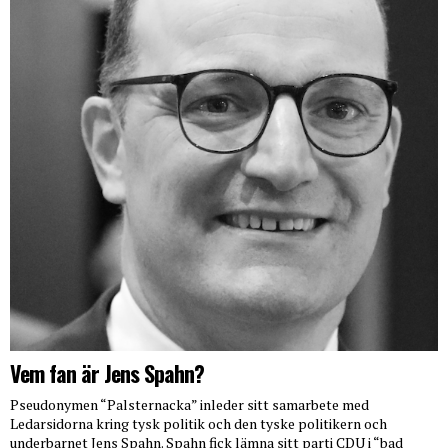
Vem fan är Jens Spahn?
Pseudonymen “Palsternacka” inleder sitt samarbete med
Ledarsidorna kring tysk politik och den tyske politikern och
underbarnet Jens Spahn. Spahn fick lämna sitt parti CDU i “bad