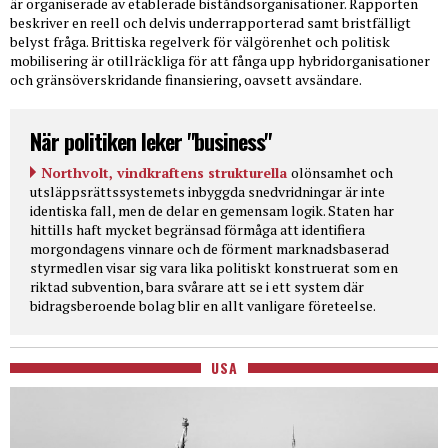
är organiserade av etablerade biståndsorganisationer. Rapporten
beskriver en reell och delvis underrapporterad samt bristfälligt
belyst fråga. Brittiska regelverk för välgörenhet och politisk
mobilisering är otillräckliga för att fånga upp hybridorganisationer
och gränsöverskridande finansiering, oavsett avsändare.
När politiken leker "business"
Northvolt, vindkraftens strukturella
olönsamhet och
utsläppsrättssystemets inbyggda snedvridningar är inte
identiska fall, men de delar en gemensam logik. Staten har
hittills haft mycket begränsad förmåga att identifiera
morgondagens vinnare och de förment marknadsbaserad
styrmedlen visar sig vara lika politiskt konstruerat som en
riktad subvention, bara svårare att se i ett system där
bidragsberoende bolag blir en allt vanligare företeelse.
USA