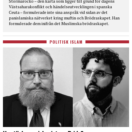
Stormarocko – den karta som ligger till grund för dagens
Västsaharakonflikt och händelseutvecklingen i spanska
Ceuta – formulerade inte sina anspråk vid sidan av det
panislamiska nätverket kring muftin och Brödraskapet. Han
formulerade dem inifrån det Muslimska brödraskapet.
POLITISK ISLAM