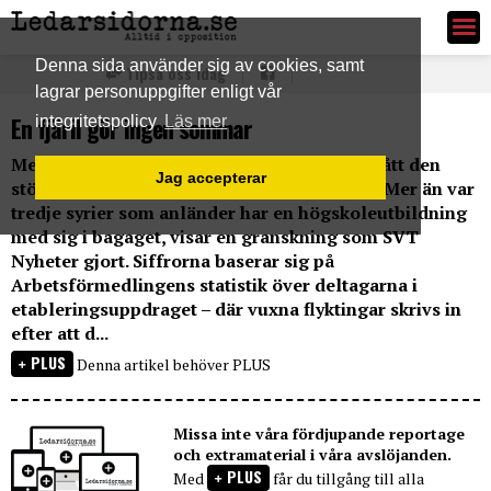
Ledarsidorna.se
Denna sida använder sig av cookies, samt
Tipsa oss idag
lagrar personuppgifter enligt vår
En fjäril gör ingen sommar
integritetspolicy
Läs mer
Med den syriska flyktingvågen har Sverige fått den
Jag accepterar
största akademiska tillströmningen hittills. Mer än var
tredje syrier som anländer har en högskoleutbildning
med sig i bagaget, visar en granskning som SVT
Nyheter gjort. Siffrorna baserar sig på
Arbetsförmedlingens statistik över deltagarna i
etableringsuppdraget – där vuxna flyktingar skrivs in
efter att d...
PLUS
Denna artikel behöver PLUS
Missa inte våra fördjupande reportage
och extramaterial i våra avslöjanden.
PLUS
Med
får du tillgång till alla