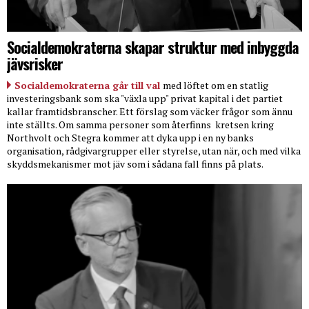
Socialdemokraterna skapar struktur med inbyggda
jävsrisker
Socialdemokraterna går till val
med löftet om en statlig
investeringsbank som ska "växla upp" privat kapital i det partiet
kallar framtidsbranscher. Ett förslag som väcker frågor som ännu
inte ställts. Om samma personer som återfinns
kretsen kring
Northvolt och Stegra kommer att dyka upp i en ny banks
organisation, rådgivargrupper eller styrelse, utan när, och med vilka
skyddsmekanismer mot jäv som i sådana fall finns på plats.