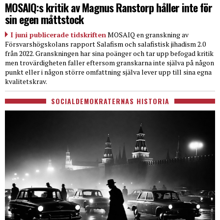
MOSAIQ:s kritik av Magnus Ranstorp håller inte för
sin egen måttstock
I juni publicerade tidskriften
MOSAIQ en granskning av
Försvarshögskolans rapport Salafism och salafistisk jihadism 2.0
från 2022. Granskningen har sina poänger och tar upp befogad kritik
men trovärdigheten faller eftersom granskarna inte själva på någon
punkt eller i någon större omfattning själva lever upp till sina egna
kvalitetskrav.
SOCIALDEMOKRATERNAS HISTORIA