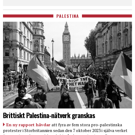
PALESTINA
Brittiskt Palestina-nätverk granskas
En ny rapport hävdar
att fyra av fem stora pro-palestinska
protester i Storbritannien sedan den 7 oktober 2023 i själva verket