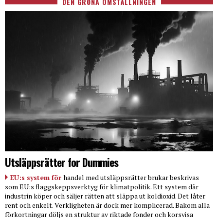
DEN GRÖNA OMSTÄLLNINGEN
Utsläppsrätter for Dummies
EU:s system för
handel med utsläppsrätter brukar beskrivas
som EU:s flaggskeppsverktyg för klimatpolitik. Ett system där
industrin köper och säljer rätten att släppa ut koldioxid. Det låter
rent och enkelt. Verkligheten är dock mer komplicerad. Bakom alla
förkortningar döljs en struktur av riktade fonder och korsvisa