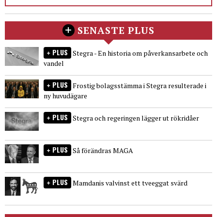
SENASTE PLUS
PLUS
Stegra - En historia om påverkansarbete och
vandel
PLUS
Frostig bolagsstämma i Stegra resulterade i
ny huvudägare
PLUS
Stegra och regeringen lägger ut rökridåer
PLUS
Så förändras MAGA
PLUS
Mamdanis valvinst ett tveeggat svärd