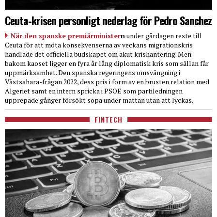
Ceuta-krisen personligt nederlag för Pedro Sanchez
När den spanske premiärminister
n
under gårdagen reste till
Ceuta för att möta konsekvenserna av veckans migrationskris
handlade det officiella budskapet om akut krishantering. Men
bakom kaoset ligger en fyra år lång diplomatisk kris som sällan får
uppmärksamhet. Den spanska regeringens omsvängning i
Västsahara-frågan 2022, dess pris i form av en brusten relation med
Algeriet samt en intern spricka i PSOE som partiledningen
upprepade gånger försökt sopa under mattan utan att lyckas.
FINTECH