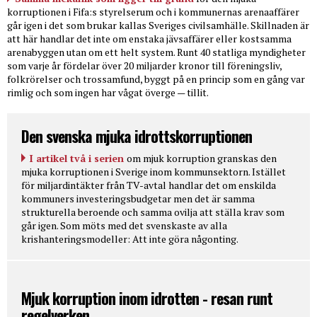
korruptionen i Fifa:s styrelserum och i kommunernas arenaaffärer
går igen i det som brukar kallas Sveriges civilsamhälle. Skillnaden är
att här handlar det inte om enstaka jävsaffärer eller kostsamma
arenabyggen utan om ett helt system. Runt 40 statliga myndigheter
som varje år fördelar över 20 miljarder kronor till föreningsliv,
folkrörelser och trossamfund, byggt på en princip som en gång var
rimlig och som ingen har vågat överge — tillit.
Den svenska mjuka idrottskorruptionen
I artikel två i serien
om mjuk korruption granskas den
mjuka korruptionen i Sverige inom kommunsektorn. Istället
för miljardintäkter från TV-avtal handlar det om enskilda
kommuners investeringsbudgetar men det är samma
strukturella beroende och samma ovilja att ställa krav som
går igen. Som möts med det svenskaste av alla
krishanteringsmodeller: Att inte göra någonting.
Mjuk korruption inom idrotten - resan runt
regelverken