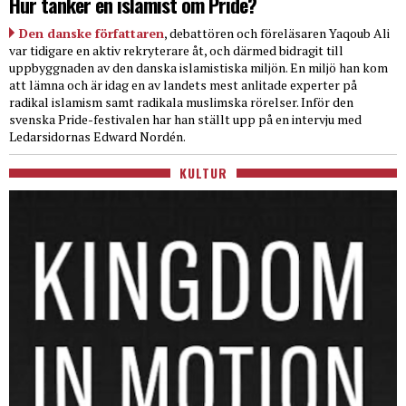
Hur tänker en islamist om Pride?
Den danske författaren
, debattören och föreläsaren Yaqoub Ali
var tidigare en aktiv rekryterare åt, och därmed bidragit till
uppbyggnaden av den danska islamistiska miljön. En miljö han kom
att lämna och är idag en av landets mest anlitade experter på
radikal islamism samt radikala muslimska rörelser. Inför den
svenska Pride-festivalen har han ställt upp på en intervju med
Ledarsidornas Edward Nordén.
KULTUR