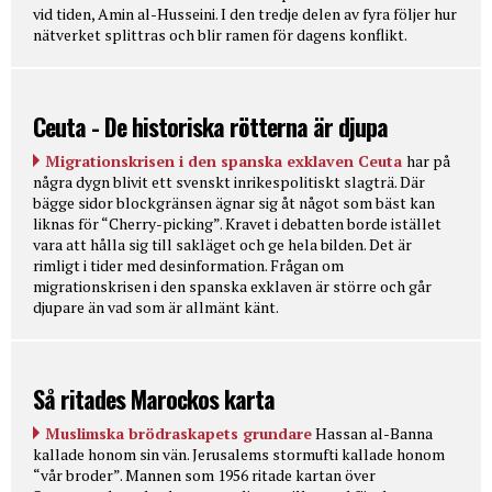
vid tiden, Amin al-Husseini. I den tredje delen av fyra följer hur
nätverket splittras och blir ramen för dagens konflikt.
Ceuta - De historiska rötterna är djupa
Migrationskrisen i den spanska exklaven Ceuta
har på
några dygn blivit ett svenskt inrikespolitiskt slagträ. Där
bägge sidor blockgränsen ägnar sig åt något som bäst kan
liknas för “Cherry-picking”. Kravet i debatten borde istället
vara att hålla sig till sakläget och ge hela bilden. Det är
rimligt i tider med desinformation. Frågan om
migrationskrisen i den spanska exklaven är större och går
djupare än vad som är allmänt känt.
Så ritades Marockos karta
Muslimska brödraskapets grundare
Hassan al-Banna
kallade honom sin vän. Jerusalems stormufti kallade honom
“vår broder”. Mannen som 1956 ritade kartan över