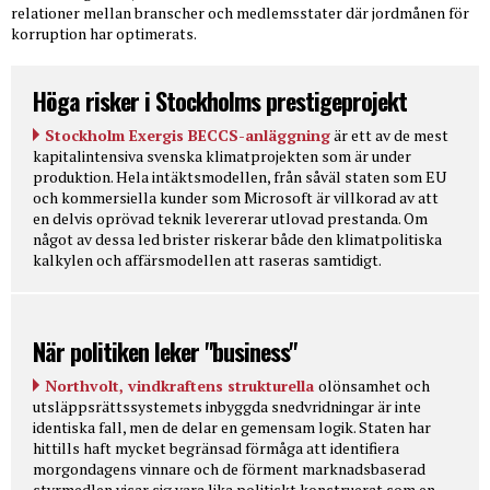
relationer mellan branscher och medlemsstater där jordmånen för
korruption har optimerats.
Höga risker i Stockholms prestigeprojekt
Stockholm Exergis BECCS-anläggning
är ett av de mest
kapitalintensiva svenska klimatprojekten som är under
produktion. Hela intäktsmodellen, från såväl staten som EU
och kommersiella kunder som Microsoft är villkorad av att
en delvis oprövad teknik levererar utlovad prestanda. Om
något av dessa led brister riskerar både den klimatpolitiska
kalkylen och affärsmodellen att raseras samtidigt.
När politiken leker "business"
Northvolt, vindkraftens strukturella
olönsamhet och
utsläppsrättssystemets inbyggda snedvridningar är inte
identiska fall, men de delar en gemensam logik. Staten har
hittills haft mycket begränsad förmåga att identifiera
morgondagens vinnare och de förment marknadsbaserad
styrmedlen visar sig vara lika politiskt konstruerat som en