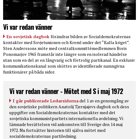
Vi var redan vänner
En sovjetisk dagbok
förändrar bilden av Socialdemokraternas
kontakter med Sovjetunionen och Kreml under det “Kalla kriget”.
Sten Anderssons möte med centralkommittémedlemmen Boris
Ponomarjov 1965 framstår inte längre som en isolerad händelse
utan som en del av en långvarig och förtrolig partikanal. En exklusiv
kommunikationskanal som sköttes av identifierade namngivna
funktionärer på båda sidor.
Vi var redan vänner - Mötet med S i maj 1972
I går publicerade Ledarsidorna
del 1 av en genomgång av
den sovjetiske politikern Anatolij Tjernjajevs dagbok och dess
uppgifter om Socialdemokraternas kontakter med det
sovjetiska kommunistpartiets internationella avdelning. Vi
lämnade berättelsen vid ankomsten till Sverige den 14 maj
1972. Nu fortsätter historien till själva mötet med
socialdemokraternas partiledning.