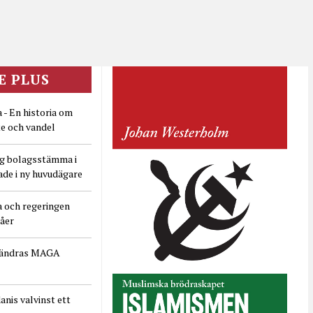
E PLUS
 - En historia om
e och vandel
ig bolagsstämma i
ade i ny huvudägare
a och regeringen
dåer
rändras MAGA
nis valvinst ett