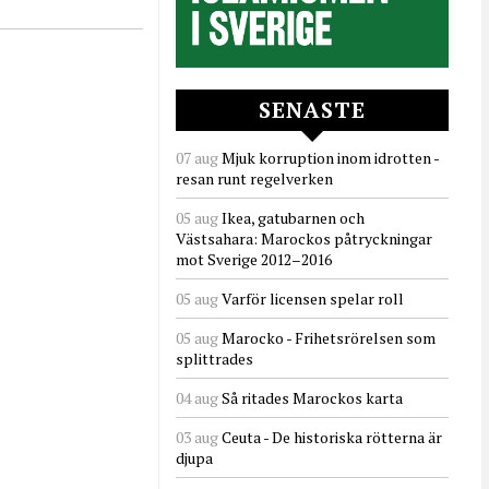
SENASTE
07 aug
Mjuk korruption inom idrotten -
resan runt regelverken
05 aug
Ikea, gatubarnen och
Västsahara: Marockos påtryckningar
mot Sverige 2012–2016
05 aug
Varför licensen spelar roll
05 aug
Marocko - Frihetsrörelsen som
splittrades
04 aug
Så ritades Marockos karta
03 aug
Ceuta - De historiska rötterna är
djupa