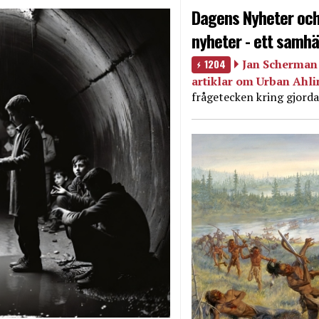
Dagens Nyheter och
nyheter - ett samhä
1204
Jan Scherman 
artiklar om Urban Ahl
frågetecken kring gjorda