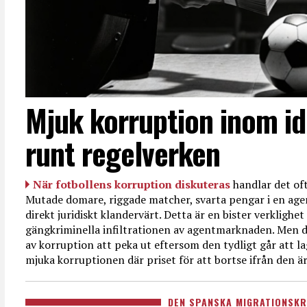
Mjuk korruption inom id
runt regelverken
När fotbollens korruption diskuteras
handlar det oft
Mutade domare, riggade matcher, svarta pengar i en age
direkt juridiskt klandervärt. Detta är en bister verkligh
gängkriminella infiltrationen av agentmarknaden. Men d
av korruption att peka ut eftersom den tydligt går att l
mjuka korruptionen där priset för att bortse ifrån den är
DEN SPANSKA MIGRATIONSKR