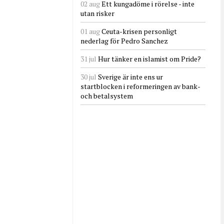
02 aug
Ett kungadöme i rörelse - inte
utan risker
01 aug
Ceuta-krisen personligt
nederlag för Pedro Sanchez
31 jul
Hur tänker en islamist om Pride?
30 jul
Sverige är inte ens ur
startblocken i reformeringen av bank-
och betalsystem