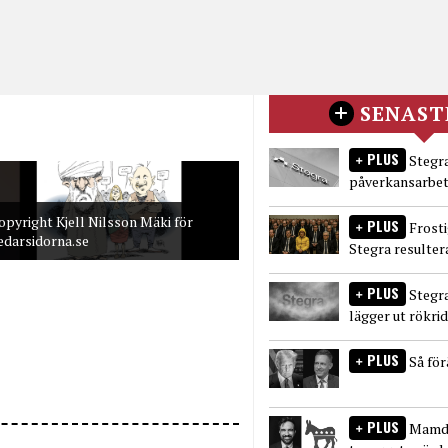
SENAST
PLUS
Stegra
påverkansarbet
opyright Kjell Nilsson Mäki för
PLUS
Frost
edarsidorna.se
Stegra resulter
PLUS
Stegr
lägger ut rökri
PLUS
Så fö
PLUS
Mamda