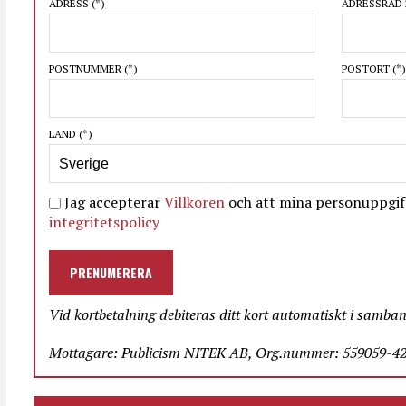
ADRESS
(*)
ADRESSRAD 
POSTNUMMER
(*)
POSTORT
(*)
LAND
(*)
Jag accepterar
Villkoren
och att mina personuppgift
integritetspolicy
PRENUMERERA
Vid kortbetalning debiteras ditt kort automatiskt i samba
Mottagare: Publicism NITEK AB, Org.nummer: 559059-423