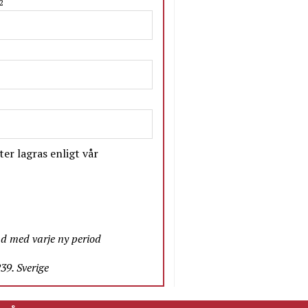
2
er lagras enligt vår
nd med varje ny period
9. Sverige