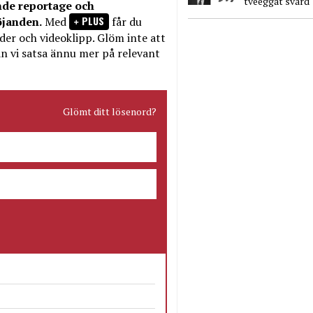
tveeggat svärd
nde reportage och
PLUS
öjanden.
Med
får du
bilder och videoklipp. Glöm inte att
n vi satsa ännu mer på relevant
Glömt ditt lösenord?