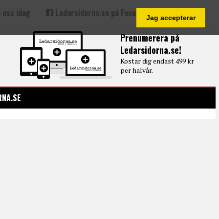
 oss idag
Ledarsidorna.se på Facebook
Jag accepterar
Prenumerera på
Ledarsidorna.se!
Kostar dig endast 499 kr
per halvår.
RNA.SE