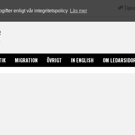
Tipsa
fter enligt vår integritetspolicy
Läs mer
Ledarsidorna.se
TIK
MIGRATION
ÖVRIGT
IN ENGLISH
OM LEDARSIDO