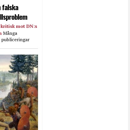
 falska
llsproblem
kritisk mot DN:s
in
Många
 publiceringar