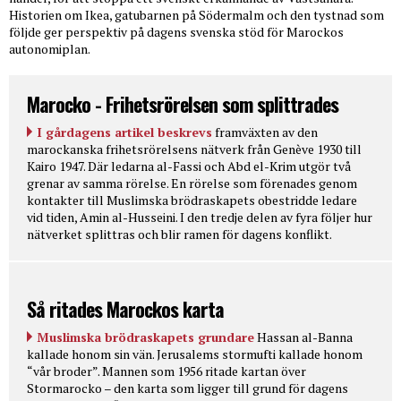
Historien om Ikea, gatubarnen på Södermalm och den tystnad som
följde ger perspektiv på dagens svenska stöd för Marockos
autonomiplan.
Marocko - Frihetsrörelsen som splittrades
I gårdagens artikel beskrevs
framväxten av den
marockanska frihetsrörelsens nätverk från Genève 1930 till
Kairo 1947. Där ledarna al-Fassi och Abd el-Krim utgör två
grenar av samma rörelse. En rörelse som förenades genom
kontakter till Muslimska brödraskapets obestridde ledare
vid tiden, Amin al-Husseini. I den tredje delen av fyra följer hur
nätverket splittras och blir ramen för dagens konflikt.
Så ritades Marockos karta
Muslimska brödraskapets grundare
Hassan al-Banna
kallade honom sin vän. Jerusalems stormufti kallade honom
“vår broder”. Mannen som 1956 ritade kartan över
Stormarocko – den karta som ligger till grund för dagens