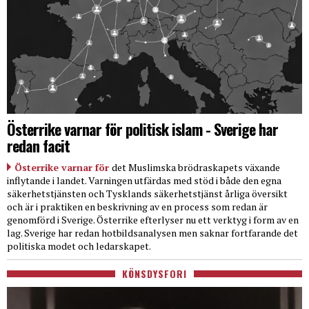
Österrike varnar för politisk islam - Sverige har
redan facit
Österrike varnar för
det Muslimska brödraskapets växande
inflytande i landet. Varningen utfärdas med stöd i både den egna
säkerhetstjänsten och Tysklands säkerhetstjänst årliga översikt
och är i praktiken en beskrivning av en process som redan är
genomförd i Sverige. Österrike efterlyser nu ett verktyg i form av en
lag. Sverige har redan hotbildsanalysen men saknar fortfarande det
politiska modet och ledarskapet.
KÖNSDYSFORI