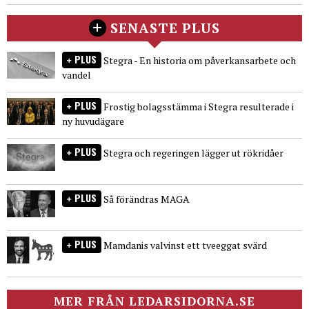
SENASTE PLUS
PLUS
Stegra - En historia om påverkansarbete och
vandel
PLUS
Frostig bolagsstämma i Stegra resulterade i
ny huvudägare
PLUS
Stegra och regeringen lägger ut rökridåer
PLUS
Så förändras MAGA
PLUS
Mamdanis valvinst ett tveeggat svärd
MER FRÅN LEDARSIDORNA.SE