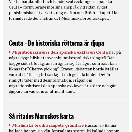
Västsaharakonflikt och händelseutvecklingen i spanska
Ceuta – formulerade inte sina anspråk vid sidan av det
panislamiska nätverket kring muftin och Brödraskapet. Han
formulerade dem inifrån det Muslimska brödraskapet.
Ceuta - De historiska rötterna är djupa
Migrationskrisen i den spanska exklaven Ceuta
har på
några dygn blivit ett svenskt inrikespolitiskt slagträ. Där
bägge sidor blockgränsen ägnar sig åt något som bäst kan
liknas för “Cherry-picking”. Kravet i debatten borde istället
vara att hålla sig till sakläget och ge hela bilden. Det är
rimligt i tider med desinformation. Frågan om
migrationskrisen i den spanska exklaven är större och går
djupare än vad som är allmänt känt.
Så ritades Marockos karta
Muslimska brödraskapets grundare
Hassan al-Banna
kallade honom sin vän. Jerusalems stormufti kallade honom