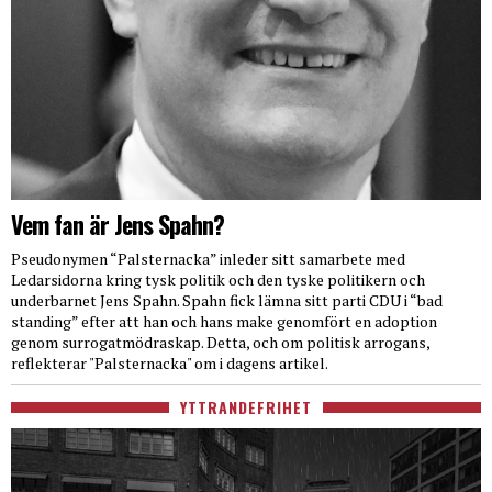
Vem fan är Jens Spahn?
Pseudonymen “Palsternacka” inleder sitt samarbete med
Ledarsidorna kring tysk politik och den tyske politikern och
underbarnet Jens Spahn. Spahn fick lämna sitt parti CDU i “bad
standing” efter att han och hans make genomfört en adoption
genom surrogatmödraskap. Detta, och om politisk arrogans,
reflekterar "Palsternacka" om i dagens artikel.
YTTRANDEFRIHET