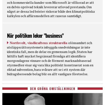
och kommersiella kunder som Microsoft är villkorad av att
en delvis oprövad teknik levererar utlovad prestanda. Om
något av dessa led brister riskerar både den klimatpolitiska
kalkylen och affärsmodellen att raseras samtidigt.
När politiken leker "business"
Northvolt, vindkraftens strukturella
olönsamhet och
utsläppsrättssystemets inbyggda snedvridningar är inte
identiska fall, men de delar en gemensam logik. Staten har
hittills haft mycket begränsad förmåga att identifiera
morgondagens vinnare och de förment marknadsbaserad
styrmedlen visar sig vara lika politiskt konstruerat som en
riktad subvention, bara svårare att se i ett system där
bidragsberoende bolag blir en allt vanligare företeelse.
DEN GRÖNA OMSTÄLLNINGEN