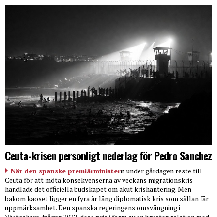
Ceuta-krisen personligt nederlag för Pedro Sanchez
När den spanske premiärminister
n
under gårdagen reste till
Ceuta för att möta konsekvenserna av veckans migrationskris
handlade det officiella budskapet om akut krishantering. Men
bakom kaoset ligger en fyra år lång diplomatisk kris som sällan får
uppmärksamhet. Den spanska regeringens omsvängning i
Västsahara-frågan 2022, dess pris i form av en brusten relation med