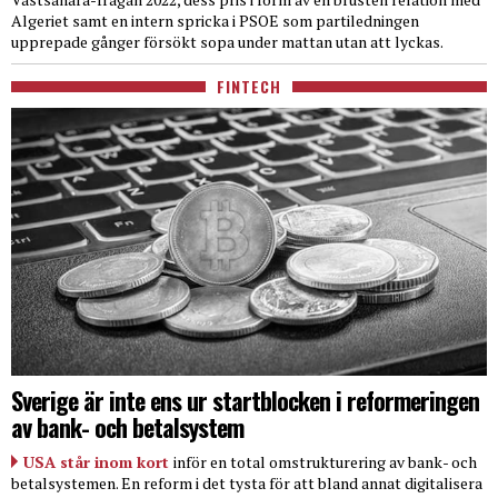
Algeriet samt en intern spricka i PSOE som partiledningen
upprepade gånger försökt sopa under mattan utan att lyckas.
FINTECH
Sverige är inte ens ur startblocken i reformeringen
av bank- och betalsystem
USA står inom kort
inför en total omstrukturering av bank- och
betalsystemen. En reform i det tysta för att bland annat digitalisera