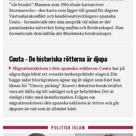
“vår broder”. Mannen som 1956 ritade kartan över
Stormarocko – den karta som ligger till grund för dagens
Västsaharakonflikt och händelseutvecklingen i spanska
Ceuta – formulerade inte sina anspråk vid sidan av det
panislamiska nätverket kring muftin och Brödraskapet. Han
formulerade dem inifrån det Muslimska brödraskapet.
Ceuta - De historiska rötterna är djupa
Migrationskrisen i den spanska exklaven Ceuta
har på
några dygn blivit ett svenskt inrikespolitiskt slagträ. Där
bägge sidor blockgränsen ägnar sig åt något som bäst kan
liknas för “Cherry-picking”. Kravet i debatten borde istället
vara att hålla sig till sakläget och ge hela bilden. Det är
rimligt i tider med desinformation. Frågan om
migrationskrisen i den spanska exklaven är större och går
djupare än vad som är allmänt känt.
POLITISK ISLAM