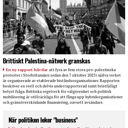
Brittiskt Palestina-nätverk granskas
En ny rapport hävdar
att fyra av fem stora pro-palestinska
protester i Storbritannien sedan den 7 oktober 2023 i själva verket
är organiserade av etablerade biståndsorganisationer. Rapporten
beskriver en reell och delvis underrapporterad samt bristfälligt
belyst fråga. Brittiska regelverk för välgörenhet och politisk
mobilisering är otillräckliga för att fånga upp hybridorganisationer
och gränsöverskridande finansiering, oavsett avsändare.
När politiken leker "business"