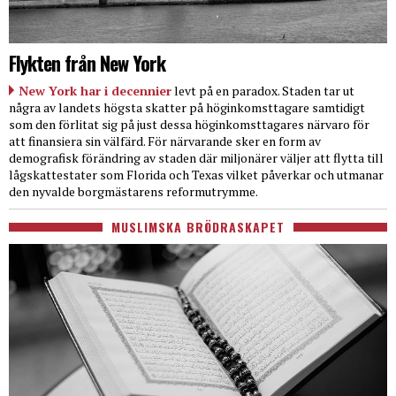
Flykten från New York
New York har i decennier
levt på en paradox. Staden tar ut
några av landets högsta skatter på höginkomsttagare samtidigt
som den förlitat sig på just dessa höginkomsttagares närvaro för
att finansiera sin välfärd. För närvarande sker en form av
demografisk förändring av staden där miljonärer väljer att flytta till
lågskattestater som Florida och Texas vilket påverkar och utmanar
den nyvalde borgmästarens reformutrymme.
MUSLIMSKA BRÖDRASKAPET