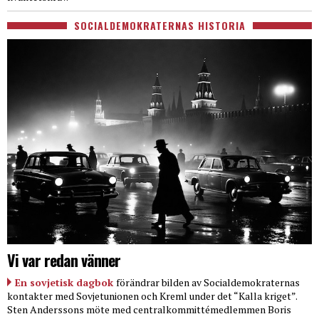
SOCIALDEMOKRATERNAS HISTORIA
Vi var redan vänner
En sovjetisk dagbok
förändrar bilden av Socialdemokraternas
kontakter med Sovjetunionen och Kreml under det “Kalla kriget”.
Sten Anderssons möte med centralkommittémedlemmen Boris