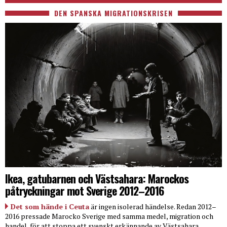
DEN SPANSKA MIGRATIONSKRISEN
Ikea, gatubarnen och Västsahara: Marockos
påtryckningar mot Sverige 2012–2016
Det som hände i Ceuta
är ingen isolerad händelse. Redan 2012–
2016 pressade Marocko Sverige med samma medel, migration och
handel, för att stoppa ett svenskt erkännande av Västsahara.