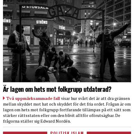
Är lagen om hets mot folkgrupp utdaterad?
Två uppmärksammade fall
visar hur svårt det är att dra gränsen
mellan skyddet mot hat och skyddet för det fria ordet. Frågan är om
lagen om hets mot folkgrupp fortfarande tillämpas på ett sätt som
stärker rättsstaten eller om den blivit alltför oförutsägbar. De
frågorna ställer sig Edward Nordén.
POLITISK ISLAM