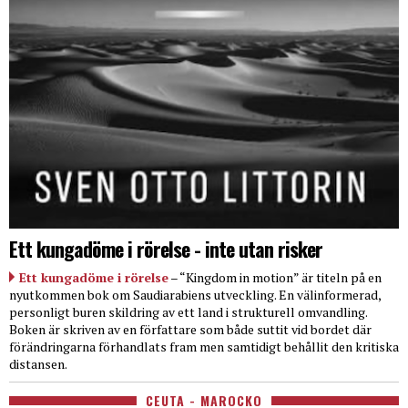
Ett kungadöme i rörelse - inte utan risker
Ett kungadöme i rörelse
– “Kingdom in motion” är titeln på en
nyutkommen bok om Saudiarabiens utveckling. En välinformerad,
personligt buren skildring av ett land i strukturell omvandling.
Boken är skriven av en författare som både suttit vid bordet där
förändringarna förhandlats fram men samtidigt behållit den kritiska
distansen.
CEUTA - MAROCKO