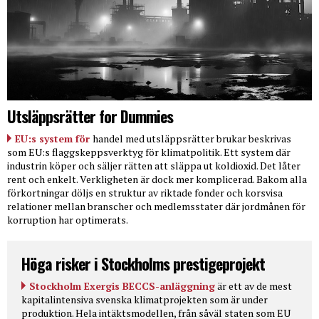
Utsläppsrätter for Dummies
EU:s system för
handel med utsläppsrätter brukar beskrivas
som EU:s flaggskeppsverktyg för klimatpolitik. Ett system där
industrin köper och säljer rätten att släppa ut koldioxid. Det låter
rent och enkelt. Verkligheten är dock mer komplicerad. Bakom alla
förkortningar döljs en struktur av riktade fonder och korsvisa
relationer mellan branscher och medlemsstater där jordmånen för
korruption har optimerats.
Höga risker i Stockholms prestigeprojekt
Stockholm Exergis BECCS-anläggning
är ett av de mest
kapitalintensiva svenska klimatprojekten som är under
produktion. Hela intäktsmodellen, från såväl staten som EU