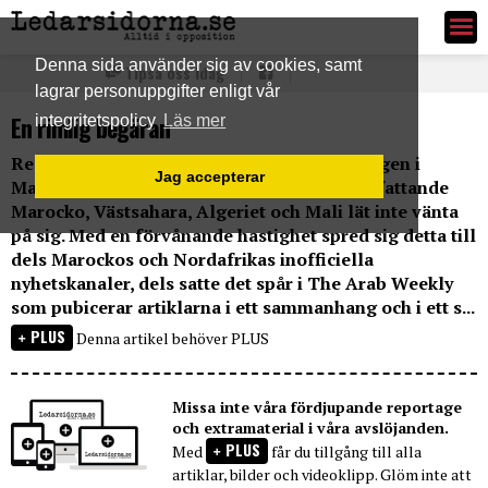
Ledarsidorna.se
Denna sida använder sig av cookies, samt
Tipsa oss idag
lagrar personuppgifter enligt vår
En rimlig begäran
integritetspolicy
Läs mer
Reaktionerna på mina artiklar om utvecklingen i
Jag accepterar
Mahgrib, mer precist i dess västra delar omfattande
Marocko, Västsahara, Algeriet och Mali lät inte vänta
på sig. Med en förvånande hastighet spred sig detta till
dels Marockos och Nordafrikas inofficiella
nyhetskanaler, dels satte det spår i The Arab Weekly
som pubicerar artiklarna i ett sammanhang och i ett s...
PLUS
Denna artikel behöver PLUS
Missa inte våra fördjupande reportage
och extramaterial i våra avslöjanden.
PLUS
Med
får du tillgång till alla
artiklar, bilder och videoklipp. Glöm inte att