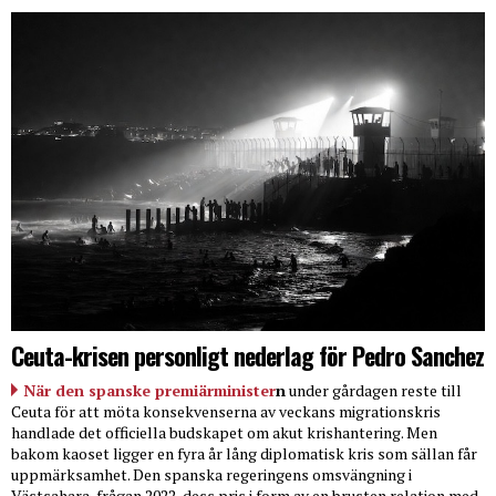
Ceuta-krisen personligt nederlag för Pedro Sanchez
När den spanske premiärminister
n
under gårdagen reste till
Ceuta för att möta konsekvenserna av veckans migrationskris
handlade det officiella budskapet om akut krishantering. Men
bakom kaoset ligger en fyra år lång diplomatisk kris som sällan får
uppmärksamhet. Den spanska regeringens omsvängning i
Västsahara-frågan 2022, dess pris i form av en brusten relation med