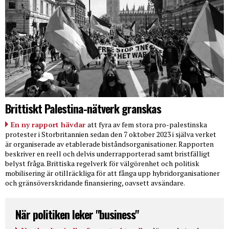
Brittiskt Palestina-nätverk granskas
En ny rapport hävdar
att fyra av fem stora pro-palestinska
protester i Storbritannien sedan den 7 oktober 2023 i själva verket
är organiserade av etablerade biståndsorganisationer. Rapporten
beskriver en reell och delvis underrapporterad samt bristfälligt
belyst fråga. Brittiska regelverk för välgörenhet och politisk
mobilisering är otillräckliga för att fånga upp hybridorganisationer
och gränsöverskridande finansiering, oavsett avsändare.
När politiken leker "business"