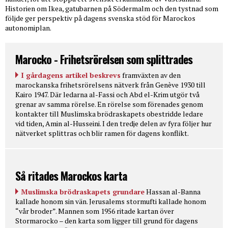
Historien om Ikea, gatubarnen på Södermalm och den tystnad som
följde ger perspektiv på dagens svenska stöd för Marockos
autonomiplan.
Marocko - Frihetsrörelsen som splittrades
I gårdagens artikel beskrevs
framväxten av den
marockanska frihetsrörelsens nätverk från Genève 1930 till
Kairo 1947. Där ledarna al-Fassi och Abd el-Krim utgör två
grenar av samma rörelse. En rörelse som förenades genom
kontakter till Muslimska brödraskapets obestridde ledare
vid tiden, Amin al-Husseini. I den tredje delen av fyra följer hur
nätverket splittras och blir ramen för dagens konflikt.
Så ritades Marockos karta
Muslimska brödraskapets grundare
Hassan al-Banna
kallade honom sin vän. Jerusalems stormufti kallade honom
“vår broder”. Mannen som 1956 ritade kartan över
Stormarocko – den karta som ligger till grund för dagens