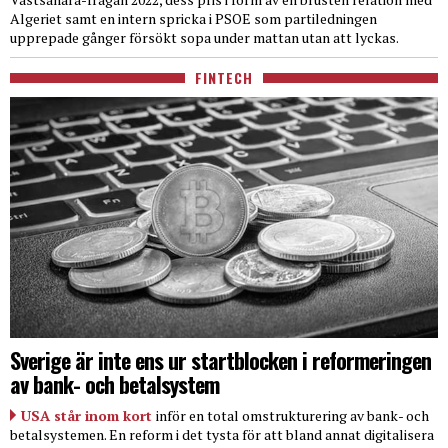
Algeriet samt en intern spricka i PSOE som partiledningen
upprepade gånger försökt sopa under mattan utan att lyckas.
FINTECH
Sverige är inte ens ur startblocken i reformeringen
av bank- och betalsystem
USA står inom kort
inför en total omstrukturering av bank- och
betalsystemen. En reform i det tysta för att bland annat digitalisera