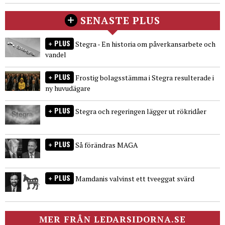
SENASTE PLUS
PLUS
Stegra - En historia om påverkansarbete och
vandel
PLUS
Frostig bolagsstämma i Stegra resulterade i
ny huvudägare
PLUS
Stegra och regeringen lägger ut rökridåer
PLUS
Så förändras MAGA
PLUS
Mamdanis valvinst ett tveeggat svärd
MER FRÅN LEDARSIDORNA.SE