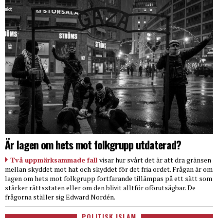
Är lagen om hets mot folkgrupp utdaterad?
Två uppmärksammade fall
visar hur svårt det är att dra gränsen
mellan skyddet mot hat och skyddet för det fria ordet. Frågan är om
lagen om hets mot folkgrupp fortfarande tillämpas på ett sätt som
stärker rättsstaten eller om den blivit alltför oförutsägbar. De
frågorna ställer sig Edward Nordén.
POLITISK ISLAM