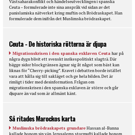
Västsaharakonflikt och händelseutvecklingen i spanska
Ceuta – formulerade inte sina anspråk vid sidan av det
panislamiska nätverket kring muftin och Brödraskapet. Han
formulerade dem inifrån det Muslimska brödraskapet.
Ceuta - De historiska rötterna är djupa
Migrationskrisen i den spanska exklaven Ceuta
har på
några dygn blivit ett svenskt inrikespolitiskt slagträ. Där
bägge sidor blockgränsen ägnar sig åt något som bäst kan
liknas för “Cherry-picking”. Kravet i debatten borde istället
vara att hålla sig till sakläget och ge hela bilden. Det är
rimligt i tider med desinformation. Frågan om
migrationskrisen i den spanska exklaven är större och går
djupare än vad som är allmänt känt.
Så ritades Marockos karta
Muslimska brödraskapets grundare
Hassan al-Banna
kallade honom sin vän. Jerusalems stormufti kallade honom