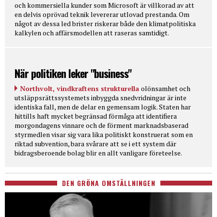
och kommersiella kunder som Microsoft är villkorad av att
en delvis oprövad teknik levererar utlovad prestanda. Om
något av dessa led brister riskerar både den klimatpolitiska
kalkylen och affärsmodellen att raseras samtidigt.
När politiken leker "business"
Northvolt, vindkraftens strukturella
olönsamhet och
utsläppsrättssystemets inbyggda snedvridningar är inte
identiska fall, men de delar en gemensam logik. Staten har
hittills haft mycket begränsad förmåga att identifiera
morgondagens vinnare och de förment marknadsbaserad
styrmedlen visar sig vara lika politiskt konstruerat som en
riktad subvention, bara svårare att se i ett system där
bidragsberoende bolag blir en allt vanligare företeelse.
DEN GRÖNA OMSTÄLLNINGEN