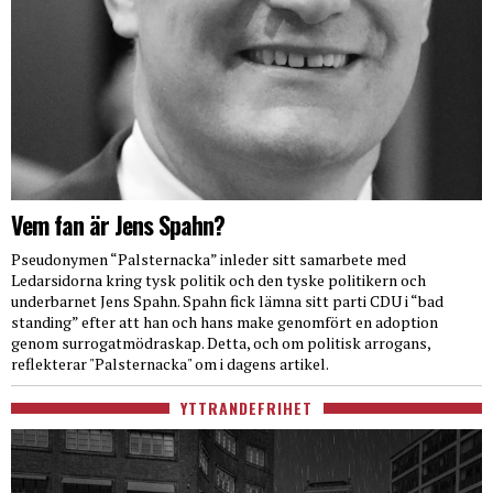
Vem fan är Jens Spahn?
Pseudonymen “Palsternacka” inleder sitt samarbete med
Ledarsidorna kring tysk politik och den tyske politikern och
underbarnet Jens Spahn. Spahn fick lämna sitt parti CDU i “bad
standing” efter att han och hans make genomfört en adoption
genom surrogatmödraskap. Detta, och om politisk arrogans,
reflekterar "Palsternacka" om i dagens artikel.
YTTRANDEFRIHET