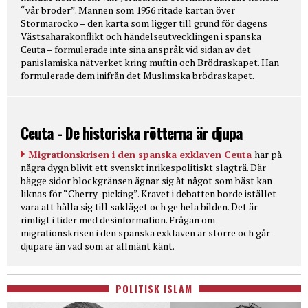
“vår broder”. Mannen som 1956 ritade kartan över
Stormarocko – den karta som ligger till grund för dagens
Västsaharakonflikt och händelseutvecklingen i spanska
Ceuta – formulerade inte sina anspråk vid sidan av det
panislamiska nätverket kring muftin och Brödraskapet. Han
formulerade dem inifrån det Muslimska brödraskapet.
Ceuta - De historiska rötterna är djupa
Migrationskrisen i den spanska exklaven Ceuta
har på
några dygn blivit ett svenskt inrikespolitiskt slagträ. Där
bägge sidor blockgränsen ägnar sig åt något som bäst kan
liknas för “Cherry-picking”. Kravet i debatten borde istället
vara att hålla sig till sakläget och ge hela bilden. Det är
rimligt i tider med desinformation. Frågan om
migrationskrisen i den spanska exklaven är större och går
djupare än vad som är allmänt känt.
POLITISK ISLAM