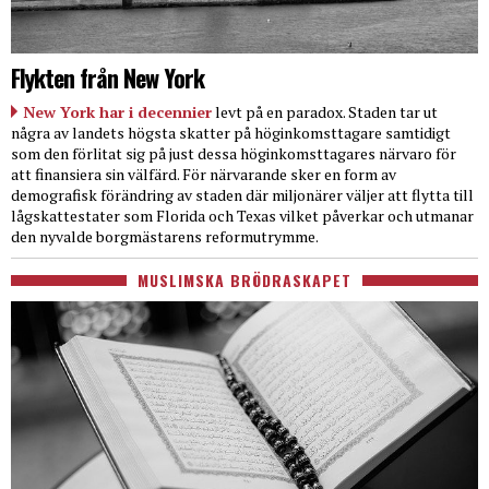
Flykten från New York
New York har i decennier
levt på en paradox. Staden tar ut
några av landets högsta skatter på höginkomsttagare samtidigt
som den förlitat sig på just dessa höginkomsttagares närvaro för
att finansiera sin välfärd. För närvarande sker en form av
demografisk förändring av staden där miljonärer väljer att flytta till
lågskattestater som Florida och Texas vilket påverkar och utmanar
den nyvalde borgmästarens reformutrymme.
MUSLIMSKA BRÖDRASKAPET