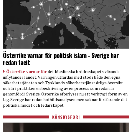
Österrike varnar för politisk islam - Sverige har
redan facit
Österrike varnar för
det Muslimska brödraskapets växande
inflytande i landet. Varningen utfärdas med stöd i både den egna
säkerhetstjänsten och Tysklands säkerhetstjänst årliga översikt
och är i praktiken en beskrivning av en process som redan är
genomförd i Sverige. Österrike efterlyser nu ett verktyg i form av en
lag. Sverige har redan hotbildsanalysen men saknar fortfarande det
politiska modet och ledarskapet.
KÖNSDYSFORI