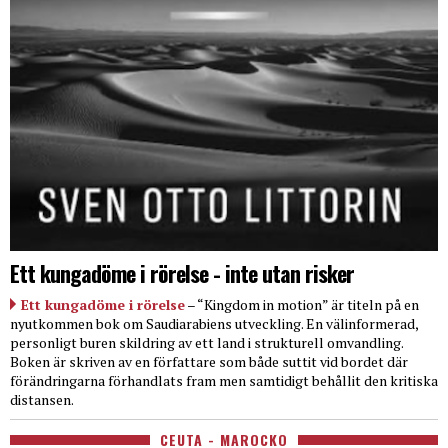
Ett kungadöme i rörelse - inte utan risker
Ett kungadöme i rörelse
– “Kingdom in motion” är titeln på en
nyutkommen bok om Saudiarabiens utveckling. En välinformerad,
personligt buren skildring av ett land i strukturell omvandling.
Boken är skriven av en författare som både suttit vid bordet där
förändringarna förhandlats fram men samtidigt behållit den kritiska
distansen.
CEUTA - MAROCKO