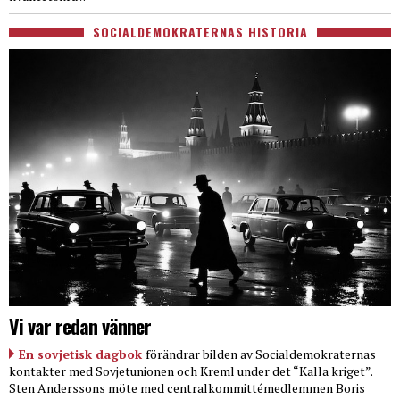
SOCIALDEMOKRATERNAS HISTORIA
Vi var redan vänner
En sovjetisk dagbok
förändrar bilden av Socialdemokraternas
kontakter med Sovjetunionen och Kreml under det “Kalla kriget”.
Sten Anderssons möte med centralkommittémedlemmen Boris