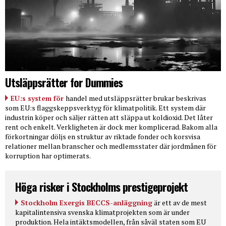
Utsläppsrätter for Dummies
EU:s system för
handel med utsläppsrätter brukar beskrivas
som EU:s flaggskeppsverktyg för klimatpolitik. Ett system där
industrin köper och säljer rätten att släppa ut koldioxid. Det låter
rent och enkelt. Verkligheten är dock mer komplicerad. Bakom alla
förkortningar döljs en struktur av riktade fonder och korsvisa
relationer mellan branscher och medlemsstater där jordmånen för
korruption har optimerats.
Höga risker i Stockholms prestigeprojekt
Stockholm Exergis BECCS-anläggning
är ett av de mest
kapitalintensiva svenska klimatprojekten som är under
produktion. Hela intäktsmodellen, från såväl staten som EU