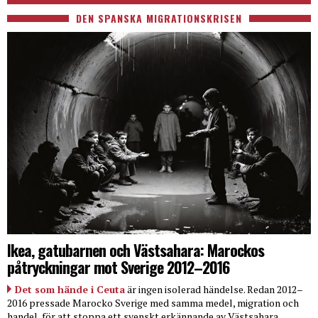
DEN SPANSKA MIGRATIONSKRISEN
Ikea, gatubarnen och Västsahara: Marockos
påtryckningar mot Sverige 2012–2016
Det som hände i Ceuta
är ingen isolerad händelse. Redan 2012–
2016 pressade Marocko Sverige med samma medel, migration och
handel, för att stoppa ett svenskt erkännande av Västsahara.