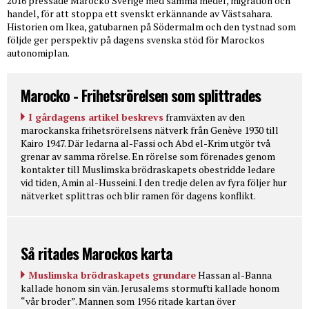
2016 pressade Marocko Sverige med samma medel, migration och
handel, för att stoppa ett svenskt erkännande av Västsahara.
Historien om Ikea, gatubarnen på Södermalm och den tystnad som
följde ger perspektiv på dagens svenska stöd för Marockos
autonomiplan.
Marocko - Frihetsrörelsen som splittrades
I gårdagens artikel beskrevs
framväxten av den
marockanska frihetsrörelsens nätverk från Genève 1930 till
Kairo 1947. Där ledarna al-Fassi och Abd el-Krim utgör två
grenar av samma rörelse. En rörelse som förenades genom
kontakter till Muslimska brödraskapets obestridde ledare
vid tiden, Amin al-Husseini. I den tredje delen av fyra följer hur
nätverket splittras och blir ramen för dagens konflikt.
Så ritades Marockos karta
Muslimska brödraskapets grundare
Hassan al-Banna
kallade honom sin vän. Jerusalems stormufti kallade honom
“vår broder”. Mannen som 1956 ritade kartan över