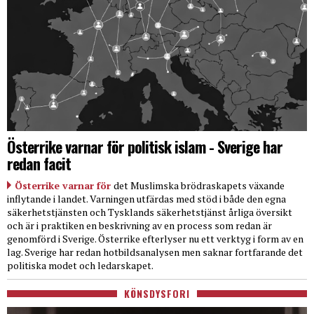
Österrike varnar för politisk islam - Sverige har
redan facit
Österrike varnar för
det Muslimska brödraskapets växande
inflytande i landet. Varningen utfärdas med stöd i både den egna
säkerhetstjänsten och Tysklands säkerhetstjänst årliga översikt
och är i praktiken en beskrivning av en process som redan är
genomförd i Sverige. Österrike efterlyser nu ett verktyg i form av en
lag. Sverige har redan hotbildsanalysen men saknar fortfarande det
politiska modet och ledarskapet.
KÖNSDYSFORI