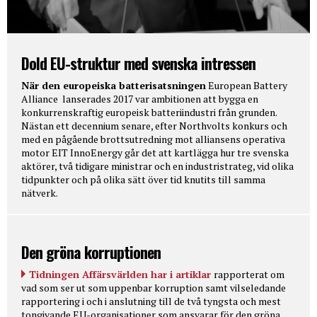
Dold EU-struktur med svenska intressen
När den europeiska batterisatsningen
European Battery
Alliance lanserades 2017 var ambitionen att bygga en
konkurrenskraftig europeisk batteriindustri från grunden.
Nästan ett decennium senare, efter Northvolts konkurs och
med en pågående brottsutredning mot alliansens operativa
motor EIT InnoEnergy går det att kartlägga hur tre svenska
aktörer, två tidigare ministrar och en industristrateg, vid olika
tidpunkter och på olika sätt över tid knutits till samma
nätverk.
Den gröna korruptionen
Tidningen Affärsvärlden har i artiklar
rapporterat om
vad som ser ut som uppenbar korruption samt vilseledande
rapportering i och i anslutning till de två tyngsta och mest
tongivande EU-organisationer som ansvarar för den gröna