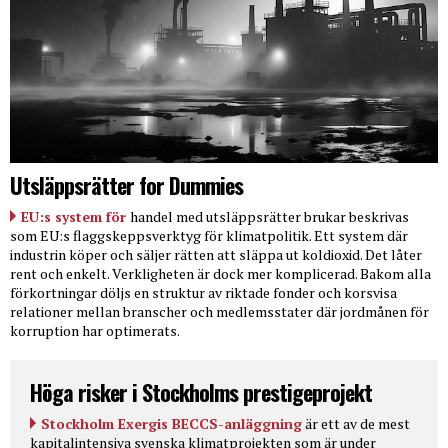
Utsläppsrätter for Dummies
EU:s system för
handel med utsläppsrätter brukar beskrivas
som EU:s flaggskeppsverktyg för klimatpolitik. Ett system där
industrin köper och säljer rätten att släppa ut koldioxid. Det låter
rent och enkelt. Verkligheten är dock mer komplicerad. Bakom alla
förkortningar döljs en struktur av riktade fonder och korsvisa
relationer mellan branscher och medlemsstater där jordmånen för
korruption har optimerats.
Höga risker i Stockholms prestigeprojekt
Stockholm Exergis BECCS-anläggning
är ett av de mest
kapitalintensiva svenska klimatprojekten som är under