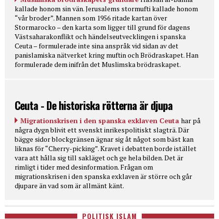
kallade honom sin vän. Jerusalems stormufti kallade honom
“vår broder”. Mannen som 1956 ritade kartan över
Stormarocko – den karta som ligger till grund för dagens
Västsaharakonflikt och händelseutvecklingen i spanska
Ceuta – formulerade inte sina anspråk vid sidan av det
panislamiska nätverket kring muftin och Brödraskapet. Han
formulerade dem inifrån det Muslimska brödraskapet.
Ceuta - De historiska rötterna är djupa
Migrationskrisen i den spanska exklaven Ceuta
har på
några dygn blivit ett svenskt inrikespolitiskt slagträ. Där
bägge sidor blockgränsen ägnar sig åt något som bäst kan
liknas för “Cherry-picking”. Kravet i debatten borde istället
vara att hålla sig till sakläget och ge hela bilden. Det är
rimligt i tider med desinformation. Frågan om
migrationskrisen i den spanska exklaven är större och går
djupare än vad som är allmänt känt.
POLITISK ISLAM