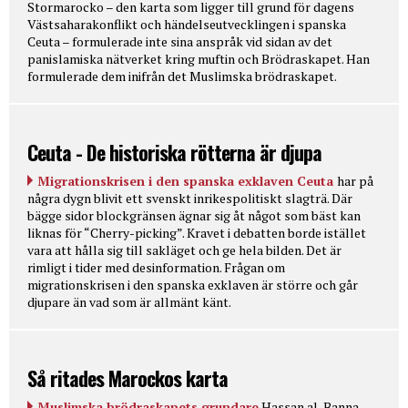
Stormarocko – den karta som ligger till grund för dagens
Västsaharakonflikt och händelseutvecklingen i spanska
Ceuta – formulerade inte sina anspråk vid sidan av det
panislamiska nätverket kring muftin och Brödraskapet. Han
formulerade dem inifrån det Muslimska brödraskapet.
Ceuta - De historiska rötterna är djupa
Migrationskrisen i den spanska exklaven Ceuta
har på
några dygn blivit ett svenskt inrikespolitiskt slagträ. Där
bägge sidor blockgränsen ägnar sig åt något som bäst kan
liknas för “Cherry-picking”. Kravet i debatten borde istället
vara att hålla sig till sakläget och ge hela bilden. Det är
rimligt i tider med desinformation. Frågan om
migrationskrisen i den spanska exklaven är större och går
djupare än vad som är allmänt känt.
Så ritades Marockos karta
Muslimska brödraskapets grundare
Hassan al-Banna