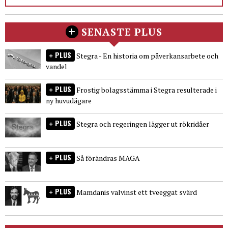
SENASTE PLUS
PLUS
Stegra - En historia om påverkansarbete och
vandel
PLUS
Frostig bolagsstämma i Stegra resulterade i
ny huvudägare
PLUS
Stegra och regeringen lägger ut rökridåer
PLUS
Så förändras MAGA
PLUS
Mamdanis valvinst ett tveeggat svärd