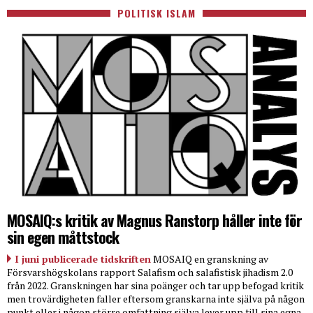
POLITISK ISLAM
MOSAIQ:s kritik av Magnus Ranstorp håller inte för
sin egen måttstock
I juni publicerade tidskriften
MOSAIQ en granskning av
Försvarshögskolans rapport Salafism och salafistisk jihadism 2.0
från 2022. Granskningen har sina poänger och tar upp befogad kritik
men trovärdigheten faller eftersom granskarna inte själva på någon
punkt eller i någon större omfattning själva lever upp till sina egna