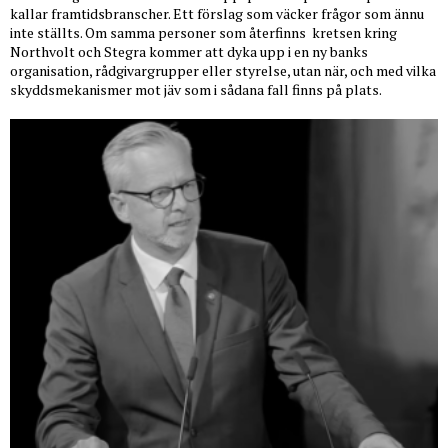
kallar framtidsbranscher. Ett förslag som väcker frågor som ännu
inte ställts. Om samma personer som återfinns
kretsen kring
Northvolt och Stegra kommer att dyka upp i en ny banks
organisation, rådgivargrupper eller styrelse, utan när, och med vilka
skyddsmekanismer mot jäv som i sådana fall finns på plats.