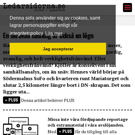
Ledarsidorna.se
Denna sida använder sig av cookies, samt
Tipsa oss idag
lagrar personuppgifter enligt vår
En skruvad sanning är också en lögn
integritetspolicy
Läs mer
Hanne Kjöller skriver idag om den, som hon anser,
Jag accepterar
mentala låsningen vid pensionsåldern. Mångordig,
svamlig, och helt verklighetsfrånvänd. Eller
verklighetsfrånvänd? Kjöller är konsekvent i sin
samhällsanalys, om än snäv. Hennes värld börjar på
Södermalms SoFo och kvarteren runt Mariatorget och
slutar 2,5 kilometer längre bort i DN-skrapan. Det som
ligger uta...
PLUS
Denna artikel behöver PLUS
Missa inte våra fördjupande reportage
och extramaterial i våra avslöjanden.
PLUS
Med
får du tillgång till alla