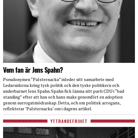
Vem fan är Jens Spahn?
Pseudonymen “Palsternacka” inleder sitt samarbete med
Ledarsidorna kring tysk politik och den tyske politikern och
underbarnet Jens Spahn. Spahn fick lämna sitt parti CDU i “bad
standing” efter att han och hans make genomfört en adoption
genom surrogatmödraskap. Detta, och om politisk arrogans,
reflekterar "Palsternacka" om i dagens artikel.
YTTRANDEFRIHET