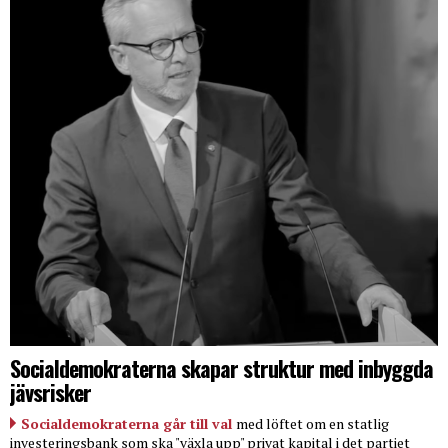
Socialdemokraterna skapar struktur med inbyggda
jävsrisker
Socialdemokraterna går till val
med löftet om en statlig
investeringsbank som ska "växla upp" privat kapital i det partiet