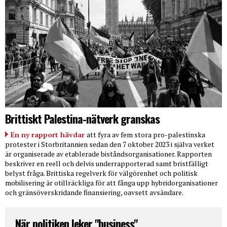
Brittiskt Palestina-nätverk granskas
En ny rapport hävdar
att fyra av fem stora pro-palestinska
protester i Storbritannien sedan den 7 oktober 2023 i själva verket
är organiserade av etablerade biståndsorganisationer. Rapporten
beskriver en reell och delvis underrapporterad samt bristfälligt
belyst fråga. Brittiska regelverk för välgörenhet och politisk
mobilisering är otillräckliga för att fånga upp hybridorganisationer
och gränsöverskridande finansiering, oavsett avsändare.
När politiken leker "business"