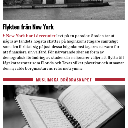
Flykten från New York
New York har i decennier
levt på en paradox. Staden tar ut
några av landets högsta skatter på höginkomsttagare samtidigt
som den förlitat sig på just dessa höginkomsttagares närvaro för
att finansiera sin välfärd. För närvarande sker en form av
demografisk förändring av staden där miljonärer väljer att flytta till
lågskattestater som Florida och Texas vilket påverkar och utmanar
den nyvalde borgmästarens reformutrymme.
MUSLIMSKA BRÖDRASKAPET