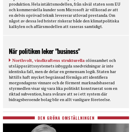
produktion. Hela intäktsmodellen, från såväl staten som EU
och kommersiella kunder som Microsoft är villkorad av att
en delvis oprövad teknik levererar utlovad prestanda. Om
något av dessa led brister riskerar både den klimatpolitiska
kalkylen och affärsmodellen att raseras samtidigt.
När politiken leker "business"
Northvolt, vindkraftens strukturella
olönsamhet och
utsläppsrättssystemets inbyggda snedvridningar är inte
identiska fall, men de delar en gemensam logik. Staten har
hittills haft mycket begränsad förmåga att identifiera
morgondagens vinnare och de förment marknadsbaserad
styrmedlen visar sig vara lika politiskt konstruerat som en
riktad subvention, bara svårare att se i ett system där
bidragsberoende bolag blir en allt vanligare företeelse.
DEN GRÖNA OMSTÄLLNINGEN