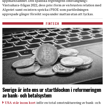
uppmärksamhet. Den spanska regeringens omsvängning i
Västsahara-frågan 2022, dess pris i form av en brusten relation med
Algeriet samt en intern spricka i PSOE som partiledningen
upprepade gånger försökt sopa under mattan utan att lyckas.
FINTECH
Sverige är inte ens ur startblocken i reformeringen
av bank- och betalsystem
USA står inom kort
inför en total omstrukturering av bank- och