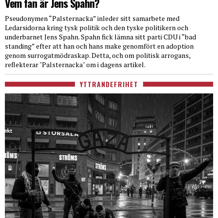
Vem fan är Jens Spahn?
Pseudonymen “Palsternacka” inleder sitt samarbete med
Ledarsidorna kring tysk politik och den tyske politikern och
underbarnet Jens Spahn. Spahn fick lämna sitt parti CDU i “bad
standing” efter att han och hans make genomfört en adoption
genom surrogatmödraskap. Detta, och om politisk arrogans,
reflekterar "Palsternacka" om i dagens artikel.
YTTRANDEFRIHET