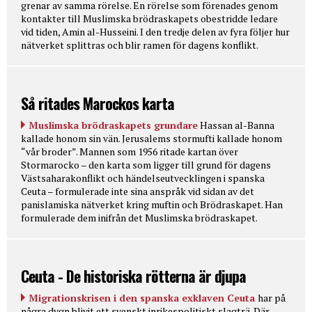
grenar av samma rörelse. En rörelse som förenades genom
kontakter till Muslimska brödraskapets obestridde ledare
vid tiden, Amin al-Husseini. I den tredje delen av fyra följer hur
nätverket splittras och blir ramen för dagens konflikt.
Så ritades Marockos karta
Muslimska brödraskapets grundare
Hassan al-Banna
kallade honom sin vän. Jerusalems stormufti kallade honom
“vår broder”. Mannen som 1956 ritade kartan över
Stormarocko – den karta som ligger till grund för dagens
Västsaharakonflikt och händelseutvecklingen i spanska
Ceuta – formulerade inte sina anspråk vid sidan av det
panislamiska nätverket kring muftin och Brödraskapet. Han
formulerade dem inifrån det Muslimska brödraskapet.
Ceuta - De historiska rötterna är djupa
Migrationskrisen i den spanska exklaven Ceuta
har på
några dygn blivit ett svenskt inrikespolitiskt slagträ. Där