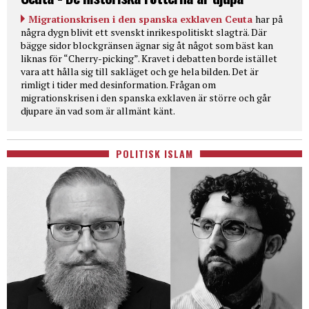
Migrationskrisen i den spanska exklaven Ceuta
har på
några dygn blivit ett svenskt inrikespolitiskt slagträ. Där
bägge sidor blockgränsen ägnar sig åt något som bäst kan
liknas för “Cherry-picking”. Kravet i debatten borde istället
vara att hålla sig till sakläget och ge hela bilden. Det är
rimligt i tider med desinformation. Frågan om
migrationskrisen i den spanska exklaven är större och går
djupare än vad som är allmänt känt.
POLITISK ISLAM