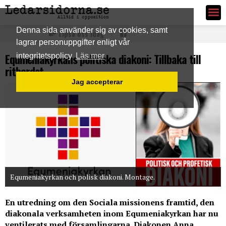
Ledarsidorna.se
Denna sida använder sig av cookies, samt
Tipsa oss idag
lagrar personuppgifter enligt vår
Equmeniakyrkans politiska diakoni: Tillbaka till
integritetspolicy
Läs mer
ritbordet
Jag accepterar
Equmeniakyrkan och polisk diakoni. Montage.
En utredning om den Sociala missionens framtid, den
diakonala verksamheten inom Equmeniakyrkan har nu
ventilerats med församlingarna. Diakonen Anna