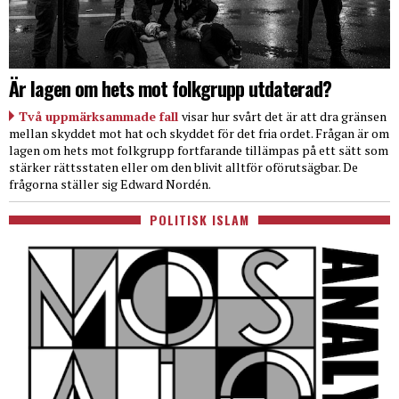
Är lagen om hets mot folkgrupp utdaterad?
Två uppmärksammade fall
visar hur svårt det är att dra gränsen
mellan skyddet mot hat och skyddet för det fria ordet. Frågan är om
lagen om hets mot folkgrupp fortfarande tillämpas på ett sätt som
stärker rättsstaten eller om den blivit alltför oförutsägbar. De
frågorna ställer sig Edward Nordén.
POLITISK ISLAM