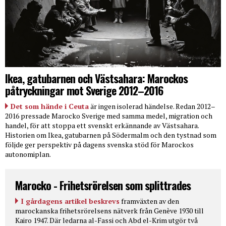
Ikea, gatubarnen och Västsahara: Marockos
påtryckningar mot Sverige 2012–2016
Det som hände i Ceuta
är ingen isolerad händelse. Redan 2012–
2016 pressade Marocko Sverige med samma medel, migration och
handel, för att stoppa ett svenskt erkännande av Västsahara.
Historien om Ikea, gatubarnen på Södermalm och den tystnad som
följde ger perspektiv på dagens svenska stöd för Marockos
autonomiplan.
Marocko - Frihetsrörelsen som splittrades
I gårdagens artikel beskrevs
framväxten av den
marockanska frihetsrörelsens nätverk från Genève 1930 till
Kairo 1947. Där ledarna al-Fassi och Abd el-Krim utgör två