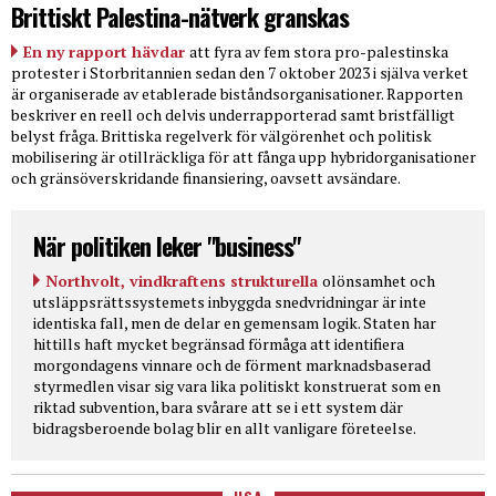
Brittiskt Palestina-nätverk granskas
En ny rapport hävdar
att fyra av fem stora pro-palestinska
protester i Storbritannien sedan den 7 oktober 2023 i själva verket
är organiserade av etablerade biståndsorganisationer. Rapporten
beskriver en reell och delvis underrapporterad samt bristfälligt
belyst fråga. Brittiska regelverk för välgörenhet och politisk
mobilisering är otillräckliga för att fånga upp hybridorganisationer
och gränsöverskridande finansiering, oavsett avsändare.
När politiken leker "business"
Northvolt, vindkraftens strukturella
olönsamhet och
utsläppsrättssystemets inbyggda snedvridningar är inte
identiska fall, men de delar en gemensam logik. Staten har
hittills haft mycket begränsad förmåga att identifiera
morgondagens vinnare och de förment marknadsbaserad
styrmedlen visar sig vara lika politiskt konstruerat som en
riktad subvention, bara svårare att se i ett system där
bidragsberoende bolag blir en allt vanligare företeelse.