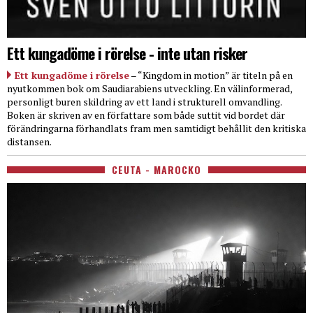
Ett kungadöme i rörelse - inte utan risker
Ett kungadöme i rörelse
– “Kingdom in motion” är titeln på en
nyutkommen bok om Saudiarabiens utveckling. En välinformerad,
personligt buren skildring av ett land i strukturell omvandling.
Boken är skriven av en författare som både suttit vid bordet där
förändringarna förhandlats fram men samtidigt behållit den kritiska
distansen.
CEUTA - MAROCKO