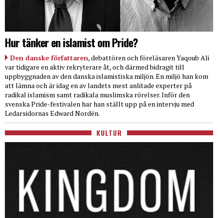
Hur tänker en islamist om Pride?
Den danske författaren
, debattören och föreläsaren Yaqoub Ali
var tidigare en aktiv rekryterare åt, och därmed bidragit till
uppbyggnaden av den danska islamistiska miljön. En miljö han kom
att lämna och är idag en av landets mest anlitade experter på
radikal islamism samt radikala muslimska rörelser. Inför den
svenska Pride-festivalen har han ställt upp på en intervju med
Ledarsidornas Edward Nordén.
KULTUR