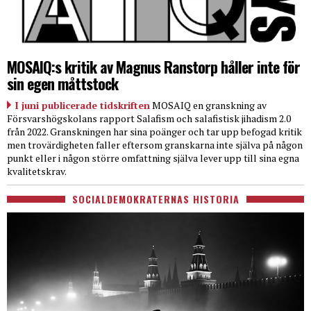
MOSAIQ:s kritik av Magnus Ranstorp håller inte för
sin egen måttstock
I juni publicerade tidskriften
MOSAIQ en granskning av
Försvarshögskolans rapport Salafism och salafistisk jihadism 2.0
från 2022. Granskningen har sina poänger och tar upp befogad kritik
men trovärdigheten faller eftersom granskarna inte själva på någon
punkt eller i någon större omfattning själva lever upp till sina egna
kvalitetskrav.
SOCIALDEMOKRATERNAS HISTORIA