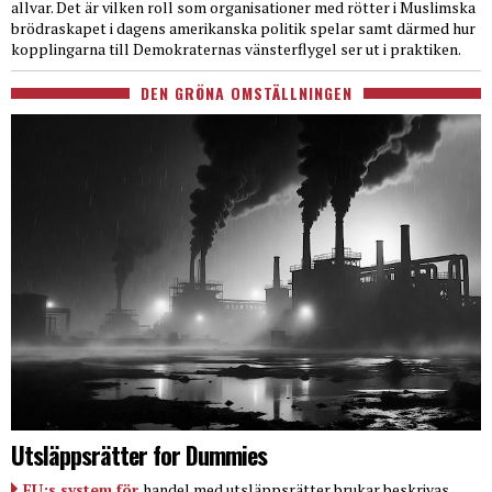
allvar. Det är vilken roll som organisationer med rötter i Muslimska
brödraskapet i dagens amerikanska politik spelar samt därmed hur
kopplingarna till Demokraternas vänsterflygel ser ut i praktiken.
DEN GRÖNA OMSTÄLLNINGEN
Utsläppsrätter for Dummies
EU:s system för
handel med utsläppsrätter brukar beskrivas