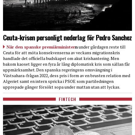
Ceuta-krisen personligt nederlag för Pedro Sanchez
När den spanske premiärminister
n
under gårdagen reste till
Ceuta för att möta konsekvenserna av veckans migrationskris
handlade det officiella budskapet om akut krishantering. Men
bakom kaoset ligger en fyra år lång diplomatisk kris som sällan får
uppmärksamhet. Den spanska regeringens omsvängning i
Västsahara-frågan 2022, dess pris i form av en brusten relation med
Algeriet samt en intern spricka i PSOE som partiledningen
upprepade gånger försökt sopa under mattan utan att lyckas.
FINTECH