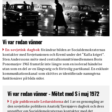
Vi var redan vänner
En sovjetisk dagbok
förändrar bilden av Socialdemokraternas
kontakter med Sovjetunionen och Kreml under det “Kalla kriget”.
Sten Anderssons möte med centralkommittémedlemmen Boris
Ponomarjov 1965 framstår inte längre som en isolerad händelse
utan som en del av en långvarig och förtrolig partikanal. En exklusiv
kommunikationskanal som sköttes av identifierade namngivna
funktionärer på båda sidor.
Vi var redan vänner - Mötet med S i maj 1972
I går publicerade Ledarsidorna
del 1 av en genomgång av
den sovjetiske politikern Anatolij Tjernjajevs dagbok och dess
uppgifter om Socialdemokraternas kontakter med det