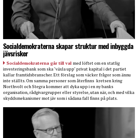
Socialdemokraterna skapar struktur med inbyggda
jävsrisker
Socialdemokraterna går till val
med löftet om en statlig
investeringsbank som ska "växla upp" privat kapital i det partiet
kallar framtidsbranscher. Ett förslag som väcker frågor som ännu
inte ställts. Om samma personer som återfinns
kretsen kring
Northvolt och Stegra kommer att dyka upp i en ny banks
organisation, rådgivargrupper eller styrelse, utan när, och med vilka
skyddsmekanismer mot jäv som i sådana fall finns på plats.