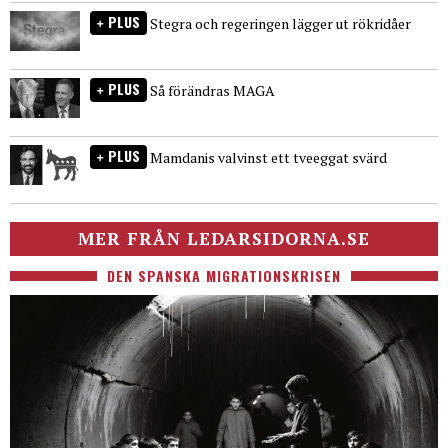
PLUS
Stegra och regeringen lägger ut rökridåer
PLUS
Så förändras MAGA
PLUS
Mamdanis valvinst ett tveeggat svärd
MER FRÅN LEDARSIDORNA.SE
DEN SPANSKA MIGRATIONSKRISEN