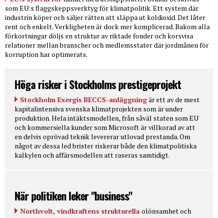
som EU:s flaggskeppsverktyg för klimatpolitik. Ett system där
industrin köper och säljer rätten att släppa ut koldioxid. Det låter
rent och enkelt. Verkligheten är dock mer komplicerad. Bakom alla
förkortningar döljs en struktur av riktade fonder och korsvisa
relationer mellan branscher och medlemsstater där jordmånen för
korruption har optimerats.
Höga risker i Stockholms prestigeprojekt
Stockholm Exergis BECCS-anläggning
är ett av de mest
kapitalintensiva svenska klimatprojekten som är under
produktion. Hela intäktsmodellen, från såväl staten som EU
och kommersiella kunder som Microsoft är villkorad av att
en delvis oprövad teknik levererar utlovad prestanda. Om
något av dessa led brister riskerar både den klimatpolitiska
kalkylen och affärsmodellen att raseras samtidigt.
När politiken leker "business"
Northvolt, vindkraftens strukturella
olönsamhet och