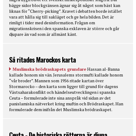
bägge sidor blockgränsen ägnar sig åt något som bäst kan
liknas för “Cherry-picking”. Kravet i debatten borde istället
vara att hålla sig till sakläget och ge hela bilden. Det är
rimligt i tider med desinformation. Frågan om
migrationskrisen i den spanska exklaven är större och går
djupare än vad som är allmänt känt.
Så ritades Marockos karta
Muslimska brödraskapets grundare
Hassan al-Banna
kallade honom sin vän. Jerusalems stormufti kallade honom
“vår broder”. Mannen som 1956 ritade kartan över
Stormarocko – den karta som ligger till grund för dagens
Västsaharakonflikt och händelseutvecklingen i spanska
Ceuta – formulerade inte sina anspråk vid sidan av det
panislamiska nätverket kring muftin och Brödraskapet. Han
formulerade dem inifrån det Muslimska brödraskapet.
Ceuta - De historiska rötterna är djupa