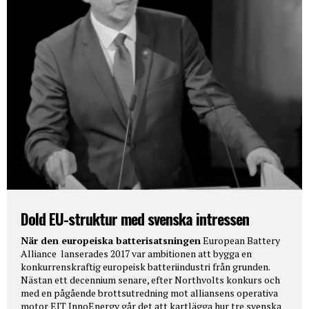
Dold EU-struktur med svenska intressen
När den europeiska batterisatsningen
European Battery
Alliance lanserades 2017 var ambitionen att bygga en
konkurrenskraftig europeisk batteriindustri från grunden.
Nästan ett decennium senare, efter Northvolts konkurs och
med en pågående brottsutredning mot alliansens operativa
motor EIT InnoEnergy går det att kartlägga hur tre svenska