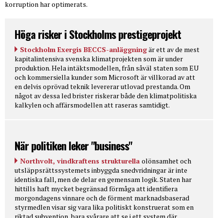
korruption har optimerats.
Höga risker i Stockholms prestigeprojekt
Stockholm Exergis BECCS-anläggning
är ett av de mest
kapitalintensiva svenska klimatprojekten som är under
produktion. Hela intäktsmodellen, från såväl staten som EU
och kommersiella kunder som Microsoft är villkorad av att
en delvis oprövad teknik levererar utlovad prestanda. Om
något av dessa led brister riskerar både den klimatpolitiska
kalkylen och affärsmodellen att raseras samtidigt.
När politiken leker "business"
Northvolt, vindkraftens strukturella
olönsamhet och
utsläppsrättssystemets inbyggda snedvridningar är inte
identiska fall, men de delar en gemensam logik. Staten har
hittills haft mycket begränsad förmåga att identifiera
morgondagens vinnare och de förment marknadsbaserad
styrmedlen visar sig vara lika politiskt konstruerat som en
riktad subvention, bara svårare att se i ett system där