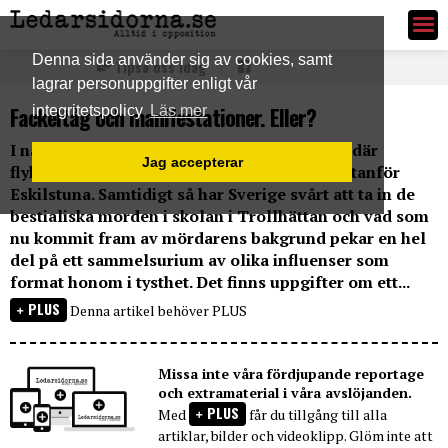
Ledarsidorna.se
Denna sida använder sig av cookies, samt
Tipsa oss idag
lagrar personuppgifter enligt vår
Fackeltåg och manifestationer. Eller?
integritetspolicy
Läs mer
I natt har det varit en ny brand i en byggnad där
Jag accepterar
flyktingar skulle bo, den här gången i Ärla utanför
Eskilstuna. Samtidigt så har Sverige svårt att ta in de
bestialiska morden i skolan i Trollhättan och vad som
nu kommit fram av mördarens bakgrund pekar en hel
del på ett sammelsurium av olika influenser som
format honom i tysthet. Det finns uppgifter om ett...
PLUS
Denna artikel behöver PLUS
Missa inte våra fördjupande reportage
och extramaterial i våra avslöjanden.
PLUS
Med
får du tillgång till alla
artiklar, bilder och videoklipp. Glöm inte att