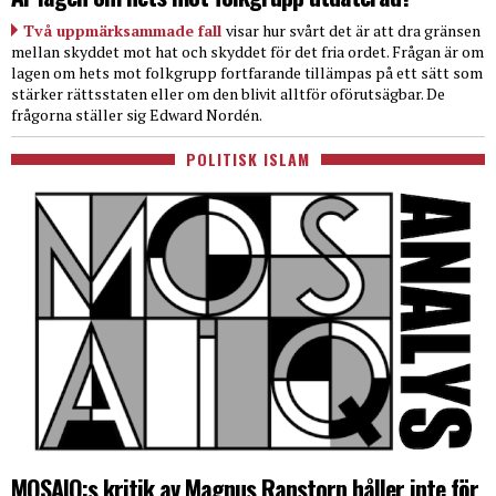
Två uppmärksammade fall
visar hur svårt det är att dra gränsen
mellan skyddet mot hat och skyddet för det fria ordet. Frågan är om
lagen om hets mot folkgrupp fortfarande tillämpas på ett sätt som
stärker rättsstaten eller om den blivit alltför oförutsägbar. De
frågorna ställer sig Edward Nordén.
POLITISK ISLAM
MOSAIQ:s kritik av Magnus Ranstorp håller inte för