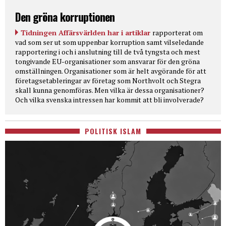
Den gröna korruptionen
Tidningen Affärsvärlden har i artiklar
rapporterat om
vad som ser ut som uppenbar korruption samt vilseledande
rapportering i och i anslutning till de två tyngsta och mest
tongivande EU-organisationer som ansvarar för den gröna
omställningen. Organisationer som är helt avgörande för att
företagsetableringar av företag som Northvolt och Stegra
skall kunna genomföras. Men vilka är dessa organisationer?
Och vilka svenska intressen har kommit att bli involverade?
POLITISK ISLAM