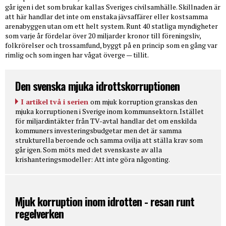
går igen i det som brukar kallas Sveriges civilsamhälle. Skillnaden är
att här handlar det inte om enstaka jävsaffärer eller kostsamma
arenabyggen utan om ett helt system. Runt 40 statliga myndigheter
som varje år fördelar över 20 miljarder kronor till föreningsliv,
folkrörelser och trossamfund, byggt på en princip som en gång var
rimlig och som ingen har vågat överge — tillit.
Den svenska mjuka idrottskorruptionen
I artikel två i serien
om mjuk korruption granskas den
mjuka korruptionen i Sverige inom kommunsektorn. Istället
för miljardintäkter från TV-avtal handlar det om enskilda
kommuners investeringsbudgetar men det är samma
strukturella beroende och samma ovilja att ställa krav som
går igen. Som möts med det svenskaste av alla
krishanteringsmodeller: Att inte göra någonting.
Mjuk korruption inom idrotten - resan runt
regelverken