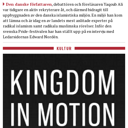
Den danske författaren
, debattören och föreläsaren Yaqoub Ali
var tidigare en aktiv rekryterare åt, och därmed bidragit till
uppbyggnaden av den danska islamistiska miljön. En miljö han kom
att lämna och är idag en av landets mest anlitade experter på
radikal islamism samt radikala muslimska rörelser. Inför den
svenska Pride-festivalen har han ställt upp på en intervju med
Ledarsidornas Edward Nordén.
KULTUR