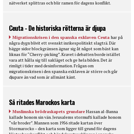
nätverket splittras och blir ramen för dagens konflikt.
Ceuta - De historiska rötterna är djupa
Migrationskrisen i den spanska exklaven Ceuta
har på
några dygn blivit ett svenskt inrikespolitiskt slagträ. Där
bägge sidor blockgränsen ägnar sig åt något som bäst kan
liknas för “Cherry-picking”. Kravet i debatten borde istället
vara att hålla sig till sakläget och ge hela bilden. Det är
rimligt i tider med desinformation. Frågan om
migrationskrisen i den spanska exklaven är större och går
djupare än vad som är allmänt känt.
Så ritades Marockos karta
Muslimska brödraskapets grundare
Hassan al-Banna
kallade honom sin vän. Jerusalems stormufti kallade honom
“vår broder”. Mannen som 1956 ritade kartan över
Stormarocko – den karta som ligger till grund för dagens