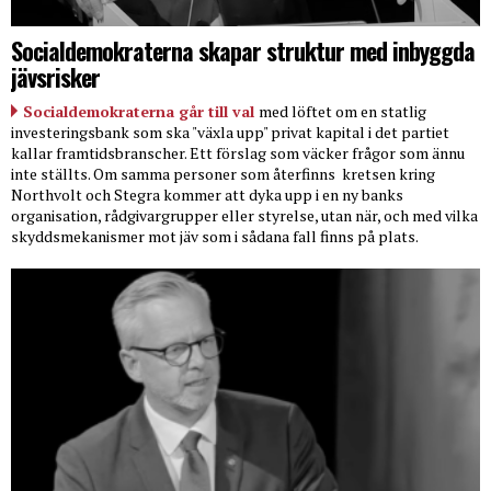
Socialdemokraterna skapar struktur med inbyggda
jävsrisker
Socialdemokraterna går till val
med löftet om en statlig
investeringsbank som ska "växla upp" privat kapital i det partiet
kallar framtidsbranscher. Ett förslag som väcker frågor som ännu
inte ställts. Om samma personer som återfinns
kretsen kring
Northvolt och Stegra kommer att dyka upp i en ny banks
organisation, rådgivargrupper eller styrelse, utan när, och med vilka
skyddsmekanismer mot jäv som i sådana fall finns på plats.