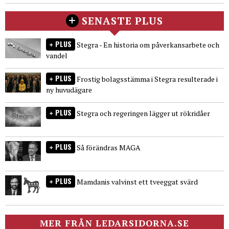
SENASTE PLUS
PLUS
Stegra - En historia om påverkansarbete och
vandel
PLUS
Frostig bolagsstämma i Stegra resulterade i
ny huvudägare
PLUS
Stegra och regeringen lägger ut rökridåer
PLUS
Så förändras MAGA
PLUS
Mamdanis valvinst ett tveeggat svärd
MER FRÅN LEDARSIDORNA.SE