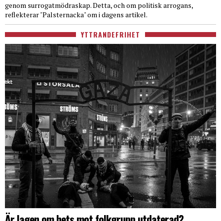
genom surrogatmödraskap. Detta, och om politisk arrogans,
reflekterar "Palsternacka" om i dagens artikel.
YTTRANDEFRIHET
Är lagen om hets mot folkgrupp utdaterad?