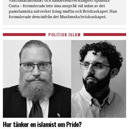
Västsaharakonflikt och händelseutvecklingen i spanska
Ceuta – formulerade inte sina anspråk vid sidan av det
panislamiska nätverket kring muftin och Brödraskapet. Han
formulerade dem inifrån det Muslimska brödraskapet.
POLITISK ISLAM
Hur tänker en islamist om Pride?