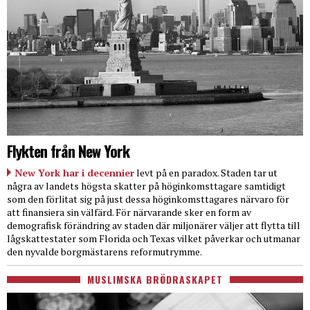
Flykten från New York
New York har i decennier
levt på en paradox. Staden tar ut
några av landets högsta skatter på höginkomsttagare samtidigt
som den förlitat sig på just dessa höginkomsttagares närvaro för
att finansiera sin välfärd. För närvarande sker en form av
demografisk förändring av staden där miljonärer väljer att flytta till
lågskattestater som Florida och Texas vilket påverkar och utmanar
den nyvalde borgmästarens reformutrymme.
MUSLIMSKA BRÖDRASKAPET