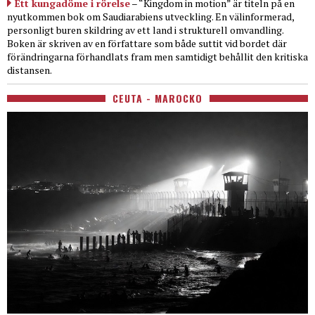
Ett kungadöme i rörelse
– “Kingdom in motion” är titeln på en
nyutkommen bok om Saudiarabiens utveckling. En välinformerad,
personligt buren skildring av ett land i strukturell omvandling.
Boken är skriven av en författare som både suttit vid bordet där
förändringarna förhandlats fram men samtidigt behållit den kritiska
distansen.
CEUTA - MAROCKO