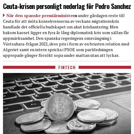
Ceuta-krisen personligt nederlag för Pedro Sanchez
När den spanske premiärminister
n
under gårdagen reste till
Ceuta för att möta konsekvenserna av veckans migrationskris
handlade det officiella budskapet om akut krishantering. Men
bakom kaoset ligger en fyra år lång diplomatisk kris som sällan får
uppmärksamhet. Den spanska regeringens omsvängning i
Västsahara-frågan 2022, dess pris i form av en brusten relation med
Algeriet samt en intern spricka i PSOE som partiledningen
upprepade gånger försökt sopa under mattan utan att lyckas.
FINTECH