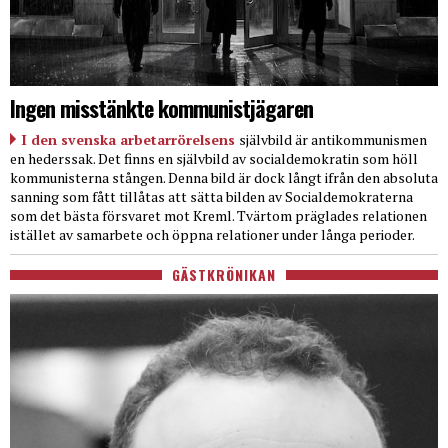
Ingen misstänkte kommunistjägaren
I den svenska arbetarrörelsens
självbild är antikommunismen
en hederssak. Det finns en självbild av socialdemokratin som höll
kommunisterna stången. Denna bild är dock långt ifrån den absoluta
sanning som fått tillåtas att sätta bilden av Socialdemokraterna
som det bästa försvaret mot Kreml. Tvärtom präglades relationen
istället av samarbete och öppna relationer under långa perioder.
GÄSTKRÖNIKAN