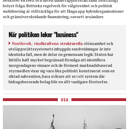
beskriver en reell och delvis underrapporterad samt bristfälligt
belyst fråga. Brittiska regelverk för välgörenhet och politisk
mobilisering är otillräckliga för att fånga upp hybridorganisationer
och gränsöverskridande finansiering, oavsett avsändare.
När politiken leker "business"
Northvolt, vindkraftens strukturella
olönsamhet och
utsläppsrättssystemets inbyggda snedvridningar är inte
identiska fall, men de delar en gemensam logik. Staten har
hittills haft mycket begränsad förmåga att identifiera
morgondagens vinnare och de förment marknadsbaserad
styrmedlen visar sig vara lika politiskt konstruerat som en
riktad subvention, bara svårare att se i ett system där
bidragsberoende bolag blir en allt vanligare företeelse.
USA