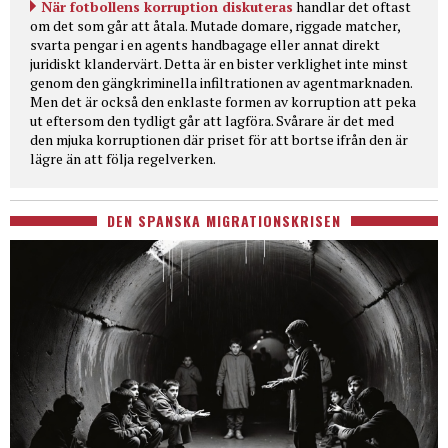
När fotbollens korruption diskuteras
handlar det oftast
om det som går att åtala. Mutade domare, riggade matcher,
svarta pengar i en agents handbagage eller annat direkt
juridiskt klandervärt. Detta är en bister verklighet inte minst
genom den gängkriminella infiltrationen av agentmarknaden.
Men det är också den enklaste formen av korruption att peka
ut eftersom den tydligt går att lagföra. Svårare är det med
den mjuka korruptionen där priset för att bortse ifrån den är
lägre än att följa regelverken.
DEN SPANSKA MIGRATIONSKRISEN