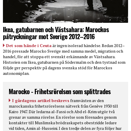
Ikea, gatubarnen och Västsahara: Marockos
påtryckningar mot Sverige 2012–2016
Det som hände i Ceuta
är ingen isolerad händelse. Redan 2012–
2016 pressade Marocko Sverige med samma medel, migration och
handel, för att stoppa ett svenskt erkännande av Västsahara.
Historien om Ikea, gatubarnen på Södermalm och den tystnad som
följde ger perspektiv på dagens svenska stöd för Marockos
autonomiplan.
Marocko - Frihetsrörelsen som splittrades
I gårdagens artikel beskrevs
framväxten av den
marockanska frihetsrörelsens nätverk från Genève 1930 till
Kairo 1947. Där ledarna al-Fassi och Abd el-Krim utgör två
grenar av samma rörelse. En rörelse som förenades genom
kontakter till Muslimska brödraskapets obestridde ledare
vid tiden, Amin al-Husseini. I den tredje delen av fyra följer hur