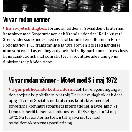
Vi var redan vänner
En sovjetisk dagbok
förändrar bilden av Socialdemokraternas
kontakter med Sovjetunionen och Kreml under det “Kalla kriget”.
Sten Anderssons möte med centralkommittémedlemmen Boris
Ponomarjov 1965 framstår inte längre som en isolerad händelse
utan som en del av en långvarig och förtrolig partikanal. En exklusiv
kommunikationskanal som sköttes av identifierade namngivna
funktionärer på båda sidor.
Vi var redan vänner - Mötet med S i maj 1972
I går publicerade Ledarsidorna
del 1 av en genomgång av
den sovjetiske politikern Anatolij Tjernjajevs dagbok och dess
uppgifter om Socialdemokraternas kontakter med det
sovjetiska kommunistpartiets internationella avdelning. Vi
lämnade berättelsen vid ankomsten till Sverige den 14 maj
1972. Nu fortsätter historien till själva mötet med
socialdemokraternas partiledning.