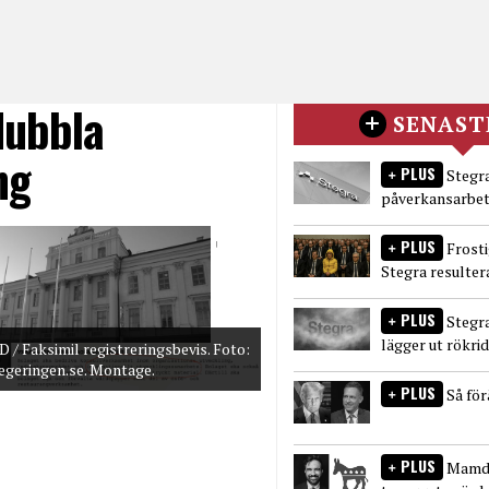
dubbla
SENAST
ng
PLUS
Stegra
påverkansarbet
PLUS
Frost
Stegra resulter
PLUS
Stegr
lägger ut rökri
D / Faksimil registreringsbevis. Foto:
egeringen.se. Montage.
PLUS
Så fö
PLUS
Mamda