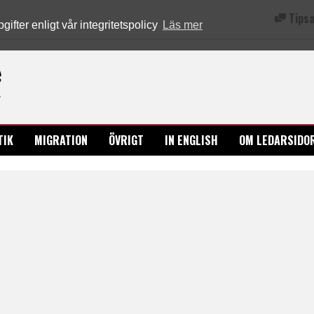
Tipsa
fter enligt vår integritetspolicy
Läs mer
Ledarsidorna.se
TIK
MIGRATION
ÖVRIGT
IN ENGLISH
OM LEDARSIDO