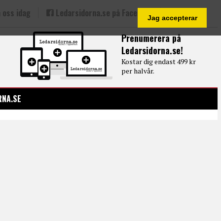
 oss idag
Ledarsidorna.se på Facebook
Jag accepterar
Prenumerera på
Ledarsidorna.se!
Kostar dig endast 499 kr
per halvår.
RNA.SE