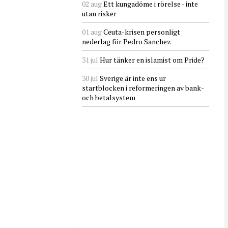
02 aug
Ett kungadöme i rörelse - inte
utan risker
01 aug
Ceuta-krisen personligt
nederlag för Pedro Sanchez
31 jul
Hur tänker en islamist om Pride?
30 jul
Sverige är inte ens ur
startblocken i reformeringen av bank-
och betalsystem