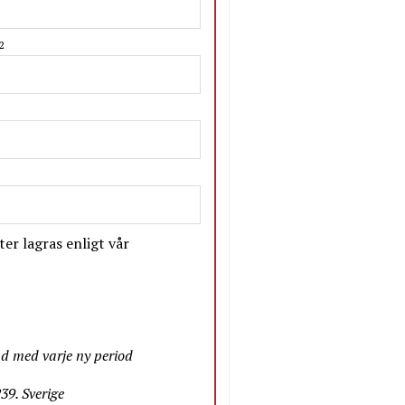
2
er lagras enligt vår
nd med varje ny period
9. Sverige