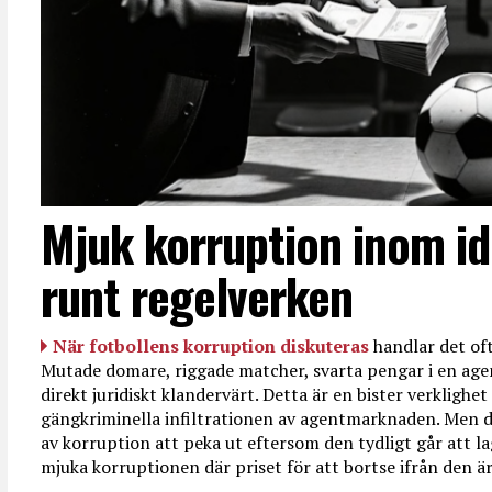
Mjuk korruption inom id
runt regelverken
När fotbollens korruption diskuteras
handlar det oft
Mutade domare, riggade matcher, svarta pengar i en age
direkt juridiskt klandervärt. Detta är en bister verkligh
gängkriminella infiltrationen av agentmarknaden. Men d
av korruption att peka ut eftersom den tydligt går att l
mjuka korruptionen där priset för att bortse ifrån den är