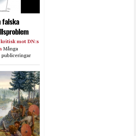
 falska
llsproblem
kritisk mot DN:s
in
Många
 publiceringar