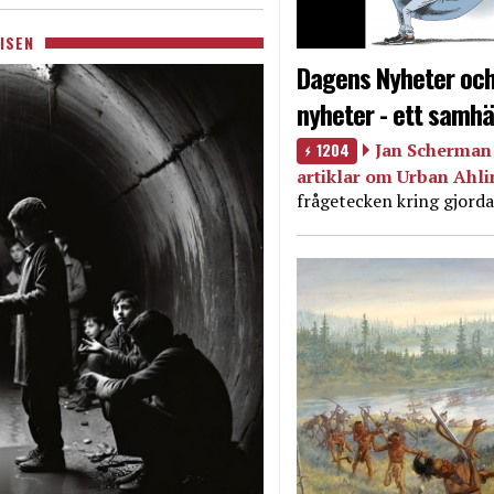
ISEN
Dagens Nyheter och
nyheter - ett samhä
1204
Jan Scherman 
artiklar om Urban Ahl
frågetecken kring gjorda