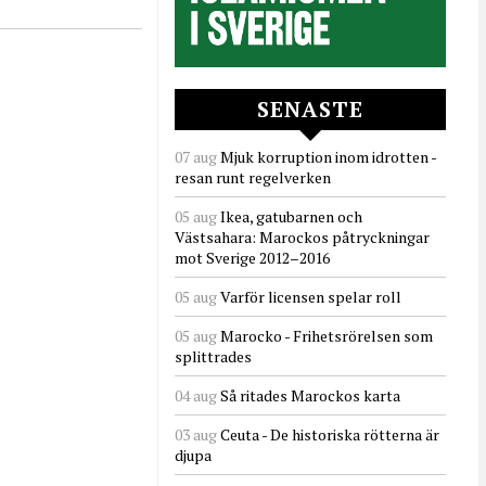
SENASTE
07 aug
Mjuk korruption inom idrotten -
resan runt regelverken
05 aug
Ikea, gatubarnen och
Västsahara: Marockos påtryckningar
mot Sverige 2012–2016
05 aug
Varför licensen spelar roll
05 aug
Marocko - Frihetsrörelsen som
splittrades
04 aug
Så ritades Marockos karta
03 aug
Ceuta - De historiska rötterna är
djupa