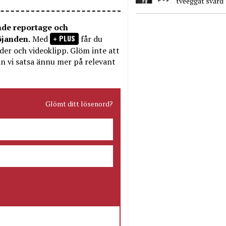
tveeggat svärd
nde reportage och
PLUS
öjanden.
Med
får du
bilder och videoklipp. Glöm inte att
n vi satsa ännu mer på relevant
Glömt ditt lösenord?