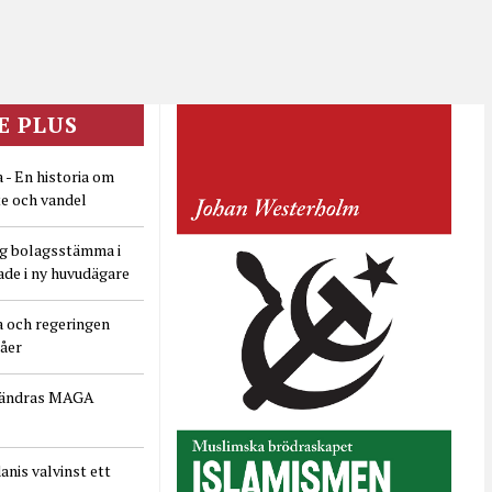
E PLUS
 - En historia om
e och vandel
ig bolagsstämma i
ade i ny huvudägare
a och regeringen
dåer
rändras MAGA
nis valvinst ett