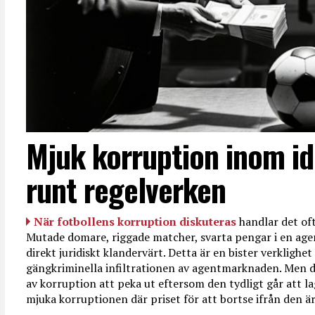
Mjuk korruption inom id
runt regelverken
När fotbollens korruption diskuteras
handlar det oft
Mutade domare, riggade matcher, svarta pengar i en age
direkt juridiskt klandervärt. Detta är en bister verkligh
gängkriminella infiltrationen av agentmarknaden. Men d
av korruption att peka ut eftersom den tydligt går att l
mjuka korruptionen där priset för att bortse ifrån den är