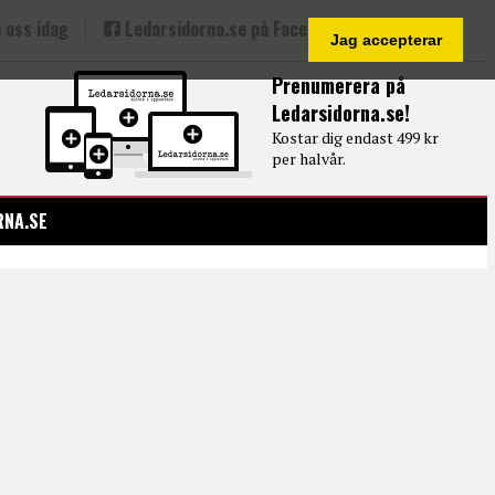
 oss idag
Ledarsidorna.se på Facebook
Jag accepterar
Prenumerera på
Ledarsidorna.se!
Kostar dig endast 499 kr
per halvår.
RNA.SE