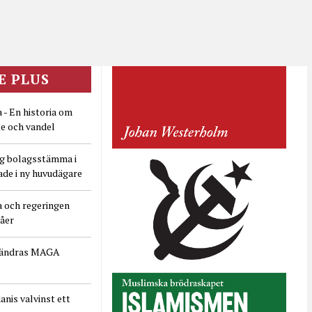
E PLUS
 - En historia om
e och vandel
ig bolagsstämma i
ade i ny huvudägare
a och regeringen
dåer
rändras MAGA
nis valvinst ett