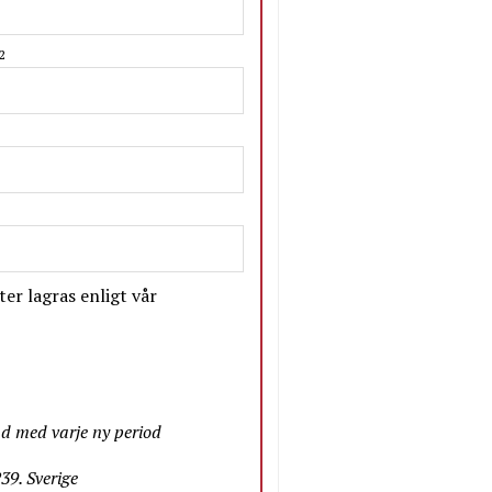
2
er lagras enligt vår
nd med varje ny period
9. Sverige