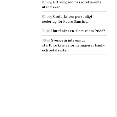
02 aug
Ett kungadöme i rörelse - inte
utan risker
01 aug
Ceuta-krisen personligt
nederlag för Pedro Sanchez
31 jul
Hur tänker en islamist om Pride?
30 jul
Sverige är inte ens ur
startblocken i reformeringen av bank-
och betalsystem