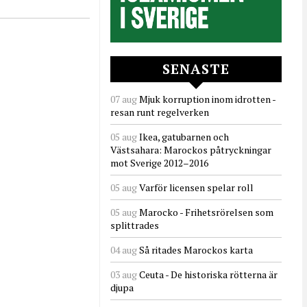
SENASTE
07 aug
Mjuk korruption inom idrotten -
resan runt regelverken
05 aug
Ikea, gatubarnen och
Västsahara: Marockos påtryckningar
mot Sverige 2012–2016
05 aug
Varför licensen spelar roll
05 aug
Marocko - Frihetsrörelsen som
splittrades
04 aug
Så ritades Marockos karta
03 aug
Ceuta - De historiska rötterna är
djupa