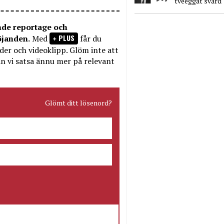
tveeggat svärd
nde reportage och
PLUS
öjanden.
Med
får du
bilder och videoklipp. Glöm inte att
n vi satsa ännu mer på relevant
Glömt ditt lösenord?