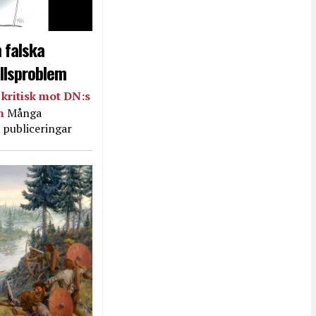
 falska
llsproblem
kritisk mot DN:s
in
Många
 publiceringar