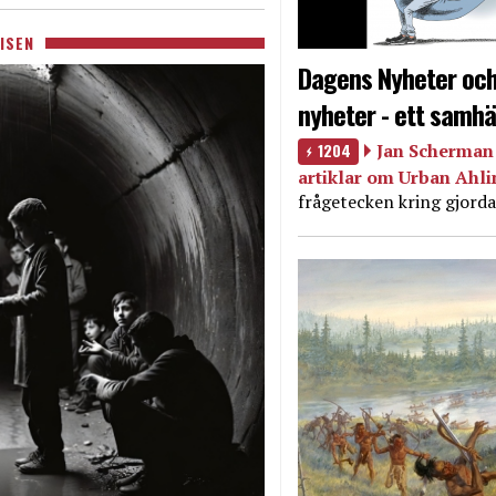
ISEN
Dagens Nyheter och
nyheter - ett samhä
1204
Jan Scherman 
artiklar om Urban Ahl
frågetecken kring gjorda