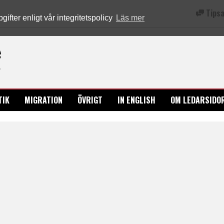
Tipsa
fter enligt vår integritetspolicy
Läs mer
Ledarsidorna.se
TIK
MIGRATION
ÖVRIGT
IN ENGLISH
OM LEDARSIDO