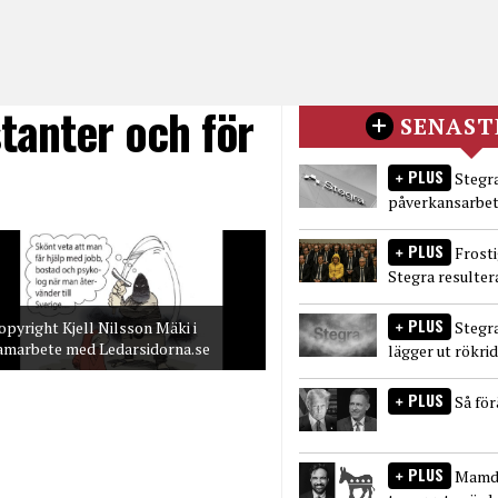
tanter och för
SENAST
PLUS
Stegra
påverkansarbet
PLUS
Frost
Stegra resulter
PLUS
Stegr
opyright Kjell Nilsson Mäki i
amarbete med Ledarsidorna.se
lägger ut rökri
PLUS
Så fö
PLUS
Mamda