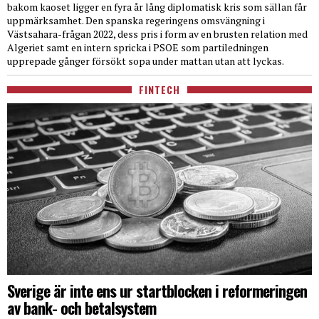
bakom kaoset ligger en fyra år lång diplomatisk kris som sällan får
uppmärksamhet. Den spanska regeringens omsvängning i
Västsahara-frågan 2022, dess pris i form av en brusten relation med
Algeriet samt en intern spricka i PSOE som partiledningen
upprepade gånger försökt sopa under mattan utan att lyckas.
FINTECH
Sverige är inte ens ur startblocken i reformeringen
av bank- och betalsystem