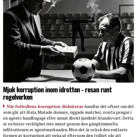
Mjuk korruption inom idrotten - resan runt
regelverken
När fotbollens korruption diskuteras
handlar det oftast om det
som går att åtala. Mutade domare, riggade matcher, svarta pengar i
en agents handbagage eller annat direkt juridiskt klandervärt. Detta
är en bister verklighet inte minst genom den gängkriminella
infiltrationen av agentmarknaden. Men det är också den enklaste
formen av korruption att peka ut eftersom den tydligt går att