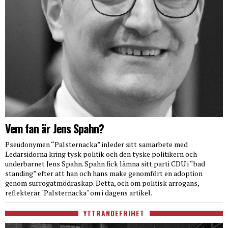
Vem fan är Jens Spahn?
Pseudonymen “Palsternacka” inleder sitt samarbete med
Ledarsidorna kring tysk politik och den tyske politikern och
underbarnet Jens Spahn. Spahn fick lämna sitt parti CDU i “bad
standing” efter att han och hans make genomfört en adoption
genom surrogatmödraskap. Detta, och om politisk arrogans,
reflekterar "Palsternacka" om i dagens artikel.
YTTRANDEFRIHET