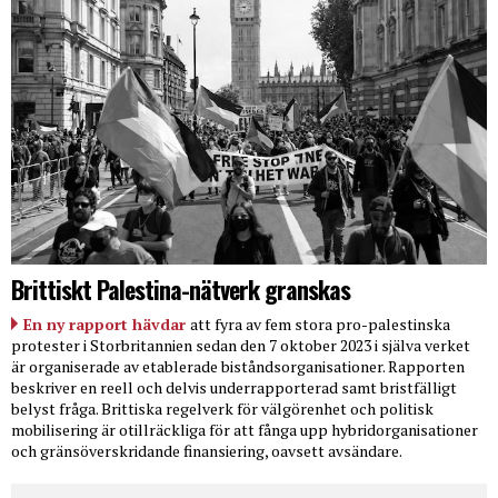
Brittiskt Palestina-nätverk granskas
En ny rapport hävdar
att fyra av fem stora pro-palestinska
protester i Storbritannien sedan den 7 oktober 2023 i själva verket
är organiserade av etablerade biståndsorganisationer. Rapporten
beskriver en reell och delvis underrapporterad samt bristfälligt
belyst fråga. Brittiska regelverk för välgörenhet och politisk
mobilisering är otillräckliga för att fånga upp hybridorganisationer
och gränsöverskridande finansiering, oavsett avsändare.