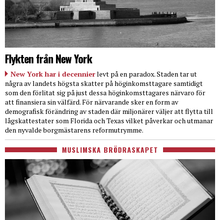
Flykten från New York
New York har i decennier
levt på en paradox. Staden tar ut
några av landets högsta skatter på höginkomsttagare samtidigt
som den förlitat sig på just dessa höginkomsttagares närvaro för
att finansiera sin välfärd. För närvarande sker en form av
demografisk förändring av staden där miljonärer väljer att flytta till
lågskattestater som Florida och Texas vilket påverkar och utmanar
den nyvalde borgmästarens reformutrymme.
MUSLIMSKA BRÖDRASKAPET