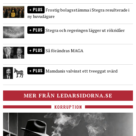
PLUS
Frostig bolagsstämma i Stegra resulterade i
ny huvudägare
PLUS
Stegra och regeringen lägger ut rökridåer
PLUS
Så förändras MAGA
PLUS
Mamdanis valvinst ett tveeggat svärd
MER FRÅN LEDARSIDORNA.SE
KORRUPTION