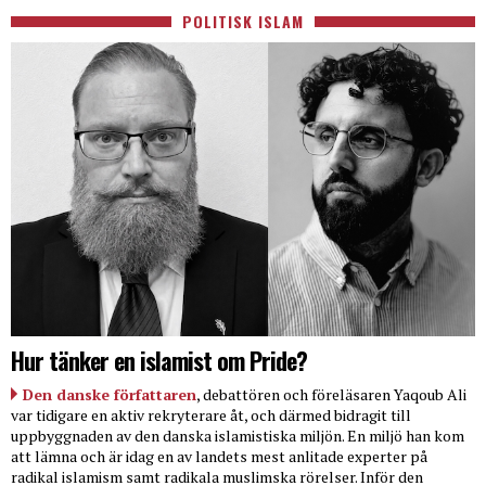
POLITISK ISLAM
Hur tänker en islamist om Pride?
Den danske författaren
, debattören och föreläsaren Yaqoub Ali
var tidigare en aktiv rekryterare åt, och därmed bidragit till
uppbyggnaden av den danska islamistiska miljön. En miljö han kom
att lämna och är idag en av landets mest anlitade experter på
radikal islamism samt radikala muslimska rörelser. Inför den