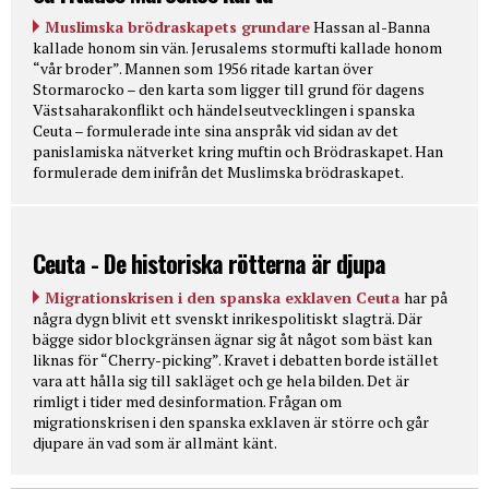
Muslimska brödraskapets grundare
Hassan al-Banna
kallade honom sin vän. Jerusalems stormufti kallade honom
“vår broder”. Mannen som 1956 ritade kartan över
Stormarocko – den karta som ligger till grund för dagens
Västsaharakonflikt och händelseutvecklingen i spanska
Ceuta – formulerade inte sina anspråk vid sidan av det
panislamiska nätverket kring muftin och Brödraskapet. Han
formulerade dem inifrån det Muslimska brödraskapet.
Ceuta - De historiska rötterna är djupa
Migrationskrisen i den spanska exklaven Ceuta
har på
några dygn blivit ett svenskt inrikespolitiskt slagträ. Där
bägge sidor blockgränsen ägnar sig åt något som bäst kan
liknas för “Cherry-picking”. Kravet i debatten borde istället
vara att hålla sig till sakläget och ge hela bilden. Det är
rimligt i tider med desinformation. Frågan om
migrationskrisen i den spanska exklaven är större och går
djupare än vad som är allmänt känt.