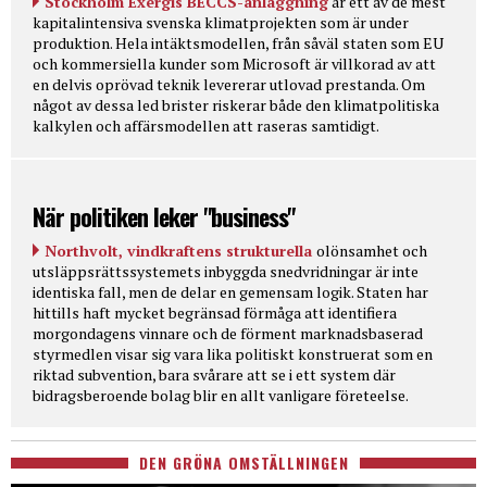
Stockholm Exergis BECCS-anläggning
är ett av de mest
kapitalintensiva svenska klimatprojekten som är under
produktion. Hela intäktsmodellen, från såväl staten som EU
och kommersiella kunder som Microsoft är villkorad av att
en delvis oprövad teknik levererar utlovad prestanda. Om
något av dessa led brister riskerar både den klimatpolitiska
kalkylen och affärsmodellen att raseras samtidigt.
När politiken leker "business"
Northvolt, vindkraftens strukturella
olönsamhet och
utsläppsrättssystemets inbyggda snedvridningar är inte
identiska fall, men de delar en gemensam logik. Staten har
hittills haft mycket begränsad förmåga att identifiera
morgondagens vinnare och de förment marknadsbaserad
styrmedlen visar sig vara lika politiskt konstruerat som en
riktad subvention, bara svårare att se i ett system där
bidragsberoende bolag blir en allt vanligare företeelse.
DEN GRÖNA OMSTÄLLNINGEN