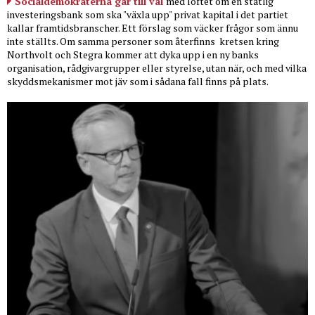
Socialdemokraterna går till val
med löftet om en statlig
investeringsbank som ska "växla upp" privat kapital i det partiet
kallar framtidsbranscher. Ett förslag som väcker frågor som ännu
inte ställts. Om samma personer som återfinns
kretsen kring
Northvolt och Stegra kommer att dyka upp i en ny banks
organisation, rådgivargrupper eller styrelse, utan när, och med vilka
skyddsmekanismer mot jäv som i sådana fall finns på plats.