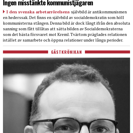
Ingen misstänkte kommunistjägaren
I den svenska arbetarrörelsens
självbild är antikommunismen
en hederssak. Det finns en självbild av socialdemokratin som höll
kommunisterna stången. Denna bild är dock långt ifrån den absoluta
sanning som fått tillåtas att sätta bilden av Socialdemokraterna
som det bästa försvaret mot Kreml. Tvärtom präglades relationen
istället av samarbete och öppna relationer under långa perioder.
GÄSTKRÖNIKAN