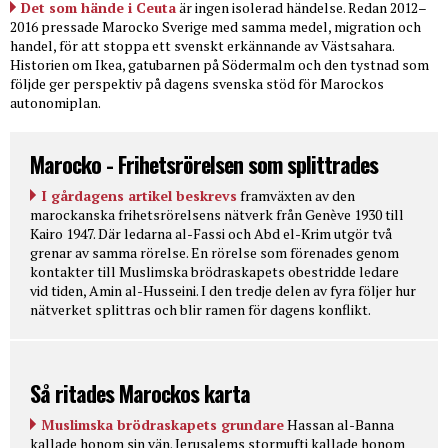
Det som hände i Ceuta
är ingen isolerad händelse. Redan 2012–
2016 pressade Marocko Sverige med samma medel, migration och
handel, för att stoppa ett svenskt erkännande av Västsahara.
Historien om Ikea, gatubarnen på Södermalm och den tystnad som
följde ger perspektiv på dagens svenska stöd för Marockos
autonomiplan.
Marocko - Frihetsrörelsen som splittrades
I gårdagens artikel beskrevs
framväxten av den
marockanska frihetsrörelsens nätverk från Genève 1930 till
Kairo 1947. Där ledarna al-Fassi och Abd el-Krim utgör två
grenar av samma rörelse. En rörelse som förenades genom
kontakter till Muslimska brödraskapets obestridde ledare
vid tiden, Amin al-Husseini. I den tredje delen av fyra följer hur
nätverket splittras och blir ramen för dagens konflikt.
Så ritades Marockos karta
Muslimska brödraskapets grundare
Hassan al-Banna
kallade honom sin vän. Jerusalems stormufti kallade honom