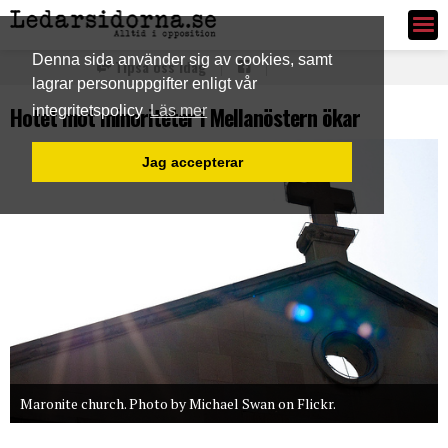
Ledarsidorna.se
Denna sida använder sig av cookies, samt
Tipsa oss idag
lagrar personuppgifter enligt vår
Hotet mot minoriteter i Mellanöstern ökar
integritetspolicy
Läs mer
Jag accepterar
Maronite church. Photo by Michael Swan on Flickr.