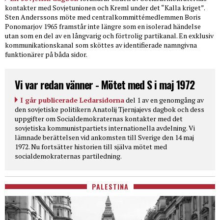
kontakter med Sovjetunionen och Kreml under det “Kalla kriget”.
Sten Anderssons möte med centralkommittémedlemmen Boris
Ponomarjov 1965 framstår inte längre som en isolerad händelse
utan som en del av en långvarig och förtrolig partikanal. En exklusiv
kommunikationskanal som sköttes av identifierade namngivna
funktionärer på båda sidor.
Vi var redan vänner - Mötet med S i maj 1972
I går publicerade Ledarsidorna
del 1 av en genomgång av
den sovjetiske politikern Anatolij Tjernjajevs dagbok och dess
uppgifter om Socialdemokraternas kontakter med det
sovjetiska kommunistpartiets internationella avdelning. Vi
lämnade berättelsen vid ankomsten till Sverige den 14 maj
1972. Nu fortsätter historien till själva mötet med
socialdemokraternas partiledning.
PALESTINA