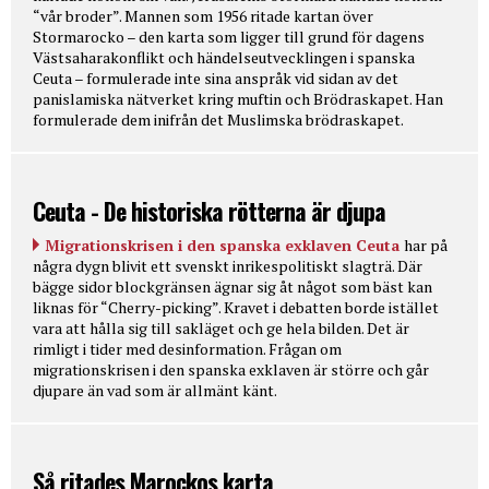
“vår broder”. Mannen som 1956 ritade kartan över
Stormarocko – den karta som ligger till grund för dagens
Västsaharakonflikt och händelseutvecklingen i spanska
Ceuta – formulerade inte sina anspråk vid sidan av det
panislamiska nätverket kring muftin och Brödraskapet. Han
formulerade dem inifrån det Muslimska brödraskapet.
Ceuta - De historiska rötterna är djupa
Migrationskrisen i den spanska exklaven Ceuta
har på
några dygn blivit ett svenskt inrikespolitiskt slagträ. Där
bägge sidor blockgränsen ägnar sig åt något som bäst kan
liknas för “Cherry-picking”. Kravet i debatten borde istället
vara att hålla sig till sakläget och ge hela bilden. Det är
rimligt i tider med desinformation. Frågan om
migrationskrisen i den spanska exklaven är större och går
djupare än vad som är allmänt känt.
Så ritades Marockos karta