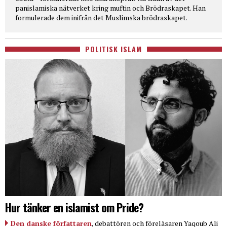
panislamiska nätverket kring muftin och Brödraskapet. Han
formulerade dem inifrån det Muslimska brödraskapet.
POLITISK ISLAM
Hur tänker en islamist om Pride?
Den danske författaren
, debattören och föreläsaren Yaqoub Ali