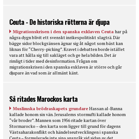
Ceuta - De historiska rötterna är djupa
Migrationskrisen i den spanska exklaven Ceuta
har på
några dygn blivit ett svenskt inrikespolitiskt slagträ. Där
bägge sidor blockgränsen ägnar sig åt något som bäst kan
liknas för “Cherry-picking”. Kravet i debatten borde istället
vara att hålla sig till sakläget och ge hela bilden. Det är
rimligt i tider med desinformation. Frågan om
migrationskrisen i den spanska exklaven är större och går
djupare än vad som är allmänt känt.
Så ritades Marockos karta
Muslimska brödraskapets grundare
Hassan al-Banna
kallade honom sin vän. Jerusalems stormufti kallade honom
“vår broder”. Mannen som 1956 ritade kartan över
Stormarocko – den karta som ligger till grund för dagens
Västsaharakonflikt och händelseutvecklingen i spanska
Ceuta – formulerade inte sina anspråk vid sidan av det