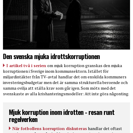
Den svenska mjuka idrottskorruptionen
I artikel två i serien
om mjuk korruption granskas den mjuka
korruptionen i Sverige inom kommunsektorn. Istället för
miljardintäkter från TV-avtal handlar det om enskilda kommuners
investeringsbudgetar men det är samma strukturella beroende och
samma ovilja att ställa krav som går igen. Som möts med det
svenskaste av alla krishanteringsmodeller: Att inte göra någonting.
Mjuk korruption inom idrotten - resan runt
regelverken
När fotbollens korruption diskuteras
handlar det oftast