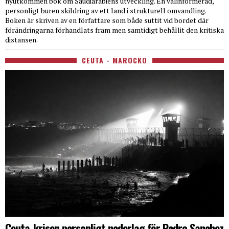
nyutkommen bok om Saudiarabiens utveckling. En välinformerad,
personligt buren skildring av ett land i strukturell omvandling.
Boken är skriven av en författare som både suttit vid bordet där
förändringarna förhandlats fram men samtidigt behållit den kritiska
distansen.
CEUTA - MAROCKO
Ceuta-krisen personligt nederlag för Pedro Sanchez