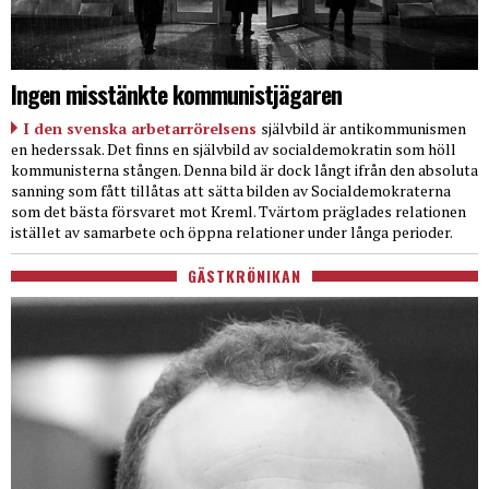
Ingen misstänkte kommunistjägaren
I den svenska arbetarrörelsens
självbild är antikommunismen
en hederssak. Det finns en självbild av socialdemokratin som höll
kommunisterna stången. Denna bild är dock långt ifrån den absoluta
sanning som fått tillåtas att sätta bilden av Socialdemokraterna
som det bästa försvaret mot Kreml. Tvärtom präglades relationen
istället av samarbete och öppna relationer under långa perioder.
GÄSTKRÖNIKAN