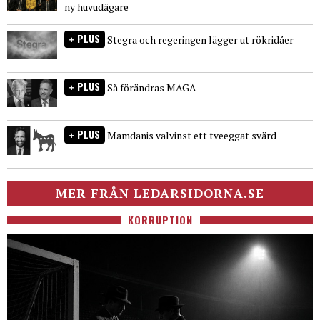
ny huvudägare
PLUS
Stegra och regeringen lägger ut rökridåer
PLUS
Så förändras MAGA
PLUS
Mamdanis valvinst ett tveeggat svärd
MER FRÅN LEDARSIDORNA.SE
KORRUPTION