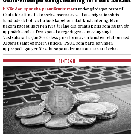
När den spanske premiärminister
n
under gårdagen reste till
Ceuta för att möta konsekvenserna av veckans migrationskris
handlade det officiella budskapet om akut krishantering. Men
bakom kaoset ligger en fyra år lång diplomatisk kris som sällan får
uppmärksamhet. Den spanska regeringens omsvängning i
Västsahara-frågan 2022, dess pris i form av en brusten relation med
Algeriet samt en intern spricka i PSOE som partiledningen
upprepade gånger försökt sopa under mattan utan att lyckas.
FINTECH