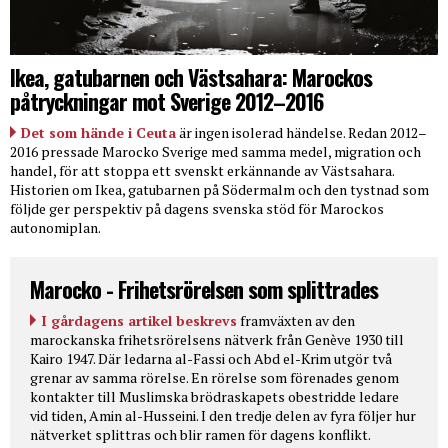
Ikea, gatubarnen och Västsahara: Marockos
påtryckningar mot Sverige 2012–2016
Det som hände i Ceuta
är ingen isolerad händelse. Redan 2012–
2016 pressade Marocko Sverige med samma medel, migration och
handel, för att stoppa ett svenskt erkännande av Västsahara.
Historien om Ikea, gatubarnen på Södermalm och den tystnad som
följde ger perspektiv på dagens svenska stöd för Marockos
autonomiplan.
Marocko - Frihetsrörelsen som splittrades
I gårdagens artikel beskrevs
framväxten av den
marockanska frihetsrörelsens nätverk från Genève 1930 till
Kairo 1947. Där ledarna al-Fassi och Abd el-Krim utgör två
grenar av samma rörelse. En rörelse som förenades genom
kontakter till Muslimska brödraskapets obestridde ledare
vid tiden, Amin al-Husseini. I den tredje delen av fyra följer hur
nätverket splittras och blir ramen för dagens konflikt.