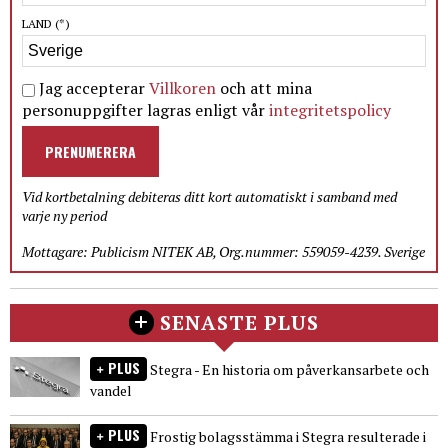
LAND
(*)
Jag accepterar
Villkoren
och att mina
personuppgifter lagras enligt vår
integritetspolicy
PRENUMERERA
Vid kortbetalning debiteras ditt kort automatiskt i samband med
varje ny period
Mottagare: Publicism NITEK AB, Org.nummer: 559059-4239. Sverige
SENASTE PLUS
PLUS
Stegra - En historia om påverkansarbete och
vandel
PLUS
Frostig bolagsstämma i Stegra resulterade i