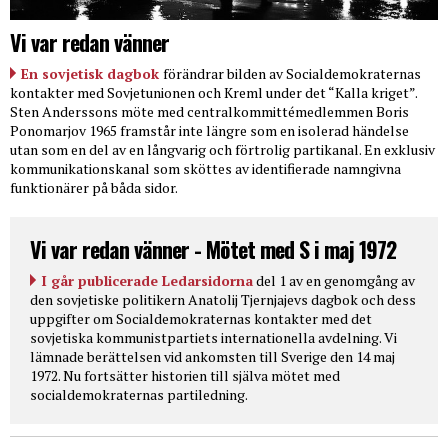
Vi var redan vänner
En sovjetisk dagbok
förändrar bilden av Socialdemokraternas
kontakter med Sovjetunionen och Kreml under det “Kalla kriget”.
Sten Anderssons möte med centralkommittémedlemmen Boris
Ponomarjov 1965 framstår inte längre som en isolerad händelse
utan som en del av en långvarig och förtrolig partikanal. En exklusiv
kommunikationskanal som sköttes av identifierade namngivna
funktionärer på båda sidor.
Vi var redan vänner - Mötet med S i maj 1972
I går publicerade Ledarsidorna
del 1 av en genomgång av
den sovjetiske politikern Anatolij Tjernjajevs dagbok och dess
uppgifter om Socialdemokraternas kontakter med det
sovjetiska kommunistpartiets internationella avdelning. Vi
lämnade berättelsen vid ankomsten till Sverige den 14 maj
1972. Nu fortsätter historien till själva mötet med
socialdemokraternas partiledning.