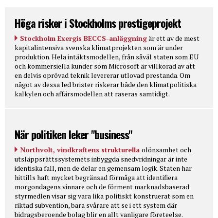
Höga risker i Stockholms prestigeprojekt
Stockholm Exergis BECCS-anläggning
är ett av de mest
kapitalintensiva svenska klimatprojekten som är under
produktion. Hela intäktsmodellen, från såväl staten som EU
och kommersiella kunder som Microsoft är villkorad av att
en delvis oprövad teknik levererar utlovad prestanda. Om
något av dessa led brister riskerar både den klimatpolitiska
kalkylen och affärsmodellen att raseras samtidigt.
När politiken leker "business"
Northvolt, vindkraftens strukturella
olönsamhet och
utsläppsrättssystemets inbyggda snedvridningar är inte
identiska fall, men de delar en gemensam logik. Staten har
hittills haft mycket begränsad förmåga att identifiera
morgondagens vinnare och de förment marknadsbaserad
styrmedlen visar sig vara lika politiskt konstruerat som en
riktad subvention, bara svårare att se i ett system där
bidragsberoende bolag blir en allt vanligare företeelse.