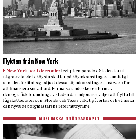
Flykten från New York
New York har i decennier
levt på en paradox. Staden tar ut
några av landets högsta skatter på höginkomsttagare samtidigt
som den förlitat sig på just dessa höginkomsttagares närvaro för
att finansiera sin välfärd. För närvarande sker en form av
demografisk förändring av staden där miljonärer väljer att flytta till
lågskattestater som Florida och Texas vilket påverkar och utmanar
den nyvalde borgmästarens reformutrymme.
MUSLIMSKA BRÖDRASKAPET