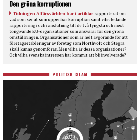
Den gröna korruptionen
Tidningen Affärsvärlden har i artiklar
rapporterat om
vad som ser ut som uppenbar korruption samt vilseledande
rapportering i och i anslutning till de två tyngsta och mest
tongivande EU-organisationer som ansvarar för den gröna
omställningen. Organisationer som är helt avgörande för att
företagsetableringar av företag som Northvolt och Stegra
skall kunna genomföras. Men vilka är dessa organisationer?
Och vilka svenska intressen har kommit att bli involverade?
POLITISK ISLAM