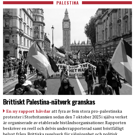
PALESTINA
Brittiskt Palestina-nätverk granskas
En ny rapport hävdar
att fyra av fem stora pro-palestinska
protester i Storbritannien sedan den 7 oktober 2023 i själva verket
är organiserade av etablerade biståndsorganisationer. Rapporten
beskriver en reell och delvis underrapporterad samt bristfälligt
belyst fråga. Brittiska regelverk för välgörenhet och politisk