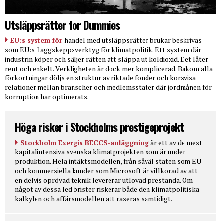
Utsläppsrätter for Dummies
EU:s system för
handel med utsläppsrätter brukar beskrivas
som EU:s flaggskeppsverktyg för klimatpolitik. Ett system där
industrin köper och säljer rätten att släppa ut koldioxid. Det låter
rent och enkelt. Verkligheten är dock mer komplicerad. Bakom alla
förkortningar döljs en struktur av riktade fonder och korsvisa
relationer mellan branscher och medlemsstater där jordmånen för
korruption har optimerats.
Höga risker i Stockholms prestigeprojekt
Stockholm Exergis BECCS-anläggning
är ett av de mest
kapitalintensiva svenska klimatprojekten som är under
produktion. Hela intäktsmodellen, från såväl staten som EU
och kommersiella kunder som Microsoft är villkorad av att
en delvis oprövad teknik levererar utlovad prestanda. Om
något av dessa led brister riskerar både den klimatpolitiska
kalkylen och affärsmodellen att raseras samtidigt.