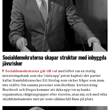
Socialdemokraterna skapar struktur med inbyggda
jävsrisker
Socialdemokraterna går till val
med löftet om en statlig
investeringsbank som ska "växla upp" privat kapital i det partiet
kallar framtidsbranscher. Ett förslag som väcker frågor som ännu
inte ställts. Om samma personer som återfinns
kretsen kring
Northvolt och Stegra kommer att dyka upp i en ny banks
organisation, rådgivargrupper eller styrelse, utan när, och med vilka
skyddsmekanismer mot jäv som i sådana fall finns på plats.