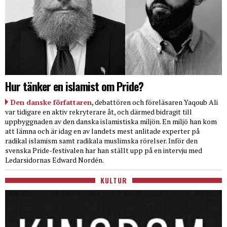
Hur tänker en islamist om Pride?
Den danske författaren
, debattören och föreläsaren Yaqoub Ali
var tidigare en aktiv rekryterare åt, och därmed bidragit till
uppbyggnaden av den danska islamistiska miljön. En miljö han kom
att lämna och är idag en av landets mest anlitade experter på
radikal islamism samt radikala muslimska rörelser. Inför den
svenska Pride-festivalen har han ställt upp på en intervju med
Ledarsidornas Edward Nordén.
KULTUR