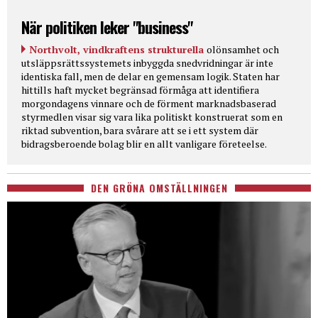
När politiken leker "business"
Northvolt, vindkraftens strukturella
olönsamhet och
utsläppsrättssystemets inbyggda snedvridningar är inte
identiska fall, men de delar en gemensam logik. Staten har
hittills haft mycket begränsad förmåga att identifiera
morgondagens vinnare och de förment marknadsbaserad
styrmedlen visar sig vara lika politiskt konstruerat som en
riktad subvention, bara svårare att se i ett system där
bidragsberoende bolag blir en allt vanligare företeelse.
DEN GRÖNA OMSTÄLLNINGEN