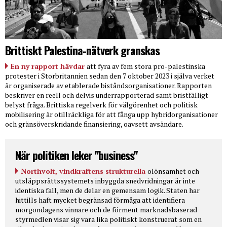
Brittiskt Palestina-nätverk granskas
En ny rapport hävdar
att fyra av fem stora pro-palestinska
protester i Storbritannien sedan den 7 oktober 2023 i själva verket
är organiserade av etablerade biståndsorganisationer. Rapporten
beskriver en reell och delvis underrapporterad samt bristfälligt
belyst fråga. Brittiska regelverk för välgörenhet och politisk
mobilisering är otillräckliga för att fånga upp hybridorganisationer
och gränsöverskridande finansiering, oavsett avsändare.
När politiken leker "business"
Northvolt, vindkraftens strukturella
olönsamhet och
utsläppsrättssystemets inbyggda snedvridningar är inte
identiska fall, men de delar en gemensam logik. Staten har
hittills haft mycket begränsad förmåga att identifiera
morgondagens vinnare och de förment marknadsbaserad
styrmedlen visar sig vara lika politiskt konstruerat som en