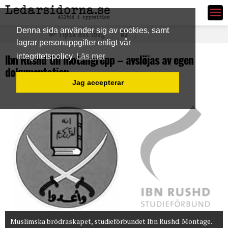
Ledarsidorna.se
Denna sida använder sig av cookies, samt
Tipsa oss idag
lagrar personuppgifter enligt vår
Ibn Rushd till motangrepp – avslöjas av egen
integritetspolicy
Läs mer
dokumentation
Jag accepterar
Muslimska brödraskapet, studieförbundet Ibn Rushd. Montage.