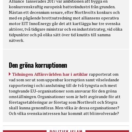
Alliance lanserades 2017 var ambitionen att bygga en
konkurrenskraftig europeisk batteriindustri från grunden.
Nästan ett decennium senare, efter Northvolts konkurs och
med en pågående brottsutredning mot alliansens operativa
motor EIT InnoEnergy går det att kartlägga hur tre svenska
aktörer, två tidigare ministrar och en industristrateg, vid olika
tidpunkter och på olika sätt över tid knutits till samma
nätverk.
Den gröna korruptionen
Tidningen Affärsvärlden har i artiklar
rapporterat om
vad som ser ut som uppenbar korruption samt vilseledande
rapportering i och i anslutning till de två tyngsta och mest
tongivande EU-organisationer som ansvarar för den gröna
omställningen. Organisationer som är helt avgörande för att
företagsetableringar av företag som Northvolt och Stegra
skall kunna genomföras. Men vilka är dessa organisationer?
Och vilka svenska intressen har kommit att bli involverade?
POLITISK ISLAM