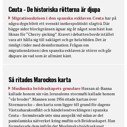
Ceuta - De historiska rötterna är djupa
Migrationskrisen i den spanska exklaven Ceuta
har på
några dygn blivit ett svenskt inrikespolitiskt slagträ. Där
bägge sidor blockgränsen ägnar sig åt något som bäst kan
liknas för “Cherry-picking”. Kravet i debatten borde istället
vara att hålla sig till sakläget och ge hela bilden. Det är
rimligt i tider med desinformation. Frågan om
migrationskrisen i den spanska exklaven är större och går
djupare än vad som är allmänt känt.
Så ritades Marockos karta
Muslimska brödraskapets grundare
Hassan al-Banna
kallade honom sin vän. Jerusalems stormufti kallade honom
“vår broder”. Mannen som 1956 ritade kartan över
Stormarocko – den karta som ligger till grund för dagens
Västsaharakonflikt och händelseutvecklingen i spanska
Ceuta – formulerade inte sina anspråk vid sidan av det
panislamiska nätverket kring muftin och Brödraskapet. Han
formulerade dem inifrån det Muslimska brödraskapet.