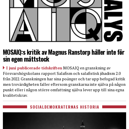
MOSAIQ:s kritik av Magnus Ranstorp håller inte för
sin egen måttstock
I juni publicerade tidskriften
MOSAIQ en granskning av
Försvarshögskolans rapport Salafism och salafistisk jihadism 2.0
från 2022. Granskningen har sina poänger och tar upp befogad kritik
men trovärdigheten faller eftersom granskarna inte själva på någon
punkt eller i någon större omfattning själva lever upp till sina egna
kvalitetskrav.
SOCIALDEMOKRATERNAS HISTORIA