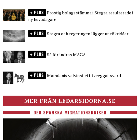
PLUS
Frostig bolagsstämma i Stegra resulterade i
ny huvudägare
PLUS
Stegra och regeringen lägger ut rökridåer
PLUS
Så förändras MAGA
PLUS
Mamdanis valvinst ett tveeggat svärd
MER FRÅN LEDARSIDORNA.SE
DEN SPANSKA MIGRATIONSKRISEN