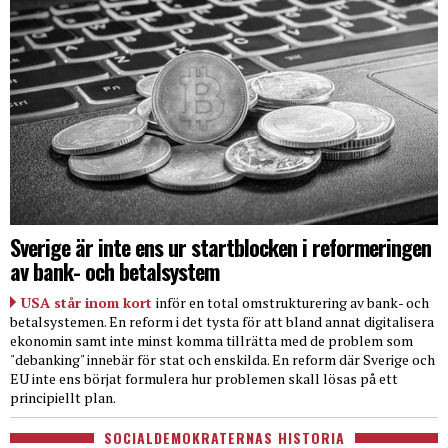
Sverige är inte ens ur startblocken i reformeringen
av bank- och betalsystem
USA står inom kort
inför en total omstrukturering av bank- och
betalsystemen. En reform i det tysta för att bland annat digitalisera
ekonomin samt inte minst komma tillrätta med de problem som
"debanking" innebär för stat och enskilda. En reform där Sverige och
EU inte ens börjat formulera hur problemen skall lösas på ett
principiellt plan.
SOCIALDEMOKRATERNAS HISTORIA