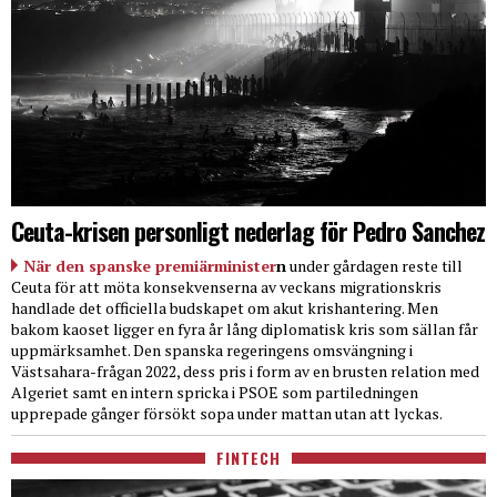
Ceuta-krisen personligt nederlag för Pedro Sanchez
När den spanske premiärminister
n
under gårdagen reste till
Ceuta för att möta konsekvenserna av veckans migrationskris
handlade det officiella budskapet om akut krishantering. Men
bakom kaoset ligger en fyra år lång diplomatisk kris som sällan får
uppmärksamhet. Den spanska regeringens omsvängning i
Västsahara-frågan 2022, dess pris i form av en brusten relation med
Algeriet samt en intern spricka i PSOE som partiledningen
upprepade gånger försökt sopa under mattan utan att lyckas.
FINTECH