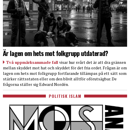
Är lagen om hets mot folkgrupp utdaterad?
Två uppmärksammade fall
visar hur svårt det är att dra gränsen
mellan skyddet mot hat och skyddet för det fria ordet. Frågan är om
lagen om hets mot folkgrupp fortfarande tillämpas på ett sätt som
stärker rättsstaten eller om den blivit alltför oförutsägbar. De
frågorna ställer sig Edward Nordén.
POLITISK ISLAM