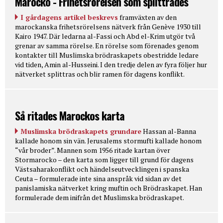
Marocko - Frihetsrörelsen som splittrades
I gårdagens artikel beskrevs
framväxten av den
marockanska frihetsrörelsens nätverk från Genève 1930 till
Kairo 1947. Där ledarna al-Fassi och Abd el-Krim utgör två
grenar av samma rörelse. En rörelse som förenades genom
kontakter till Muslimska brödraskapets obestridde ledare
vid tiden, Amin al-Husseini. I den tredje delen av fyra följer hur
nätverket splittras och blir ramen för dagens konflikt.
Så ritades Marockos karta
Muslimska brödraskapets grundare
Hassan al-Banna
kallade honom sin vän. Jerusalems stormufti kallade honom
“vår broder”. Mannen som 1956 ritade kartan över
Stormarocko – den karta som ligger till grund för dagens
Västsaharakonflikt och händelseutvecklingen i spanska
Ceuta – formulerade inte sina anspråk vid sidan av det
panislamiska nätverket kring muftin och Brödraskapet. Han
formulerade dem inifrån det Muslimska brödraskapet.