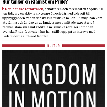
Hur tänker en islamist om Pride?
Den danske författaren
, debattören och föreläsaren Yaqoub Ali
var tidigare en aktiv rekryterare åt, och därmed bidragit till
uppbyggnaden av den danska islamistiska miljön. En miljö han kom
att lämna och är idag en av landets mest anlitade experter på
radikal islamism samt radikala muslimska rörelser. Inför den
svenska Pride-festivalen har han ställt upp på en intervju med
Ledarsidornas Edward Nordén.
KULTUR