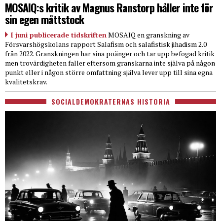
MOSAIQ:s kritik av Magnus Ranstorp håller inte för
sin egen måttstock
I juni publicerade tidskriften
MOSAIQ en granskning av
Försvarshögskolans rapport Salafism och salafistisk jihadism 2.0
från 2022. Granskningen har sina poänger och tar upp befogad kritik
men trovärdigheten faller eftersom granskarna inte själva på någon
punkt eller i någon större omfattning själva lever upp till sina egna
kvalitetskrav.
SOCIALDEMOKRATERNAS HISTORIA