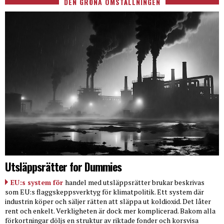
DEN GRÖNA OMSTÄLLNINGEN
Utsläppsrätter for Dummies
EU:s system för
handel med utsläppsrätter brukar beskrivas
som EU:s flaggskeppsverktyg för klimatpolitik. Ett system där
industrin köper och säljer rätten att släppa ut koldioxid. Det låter
rent och enkelt. Verkligheten är dock mer komplicerad. Bakom alla
förkortningar döljs en struktur av riktade fonder och korsvisa