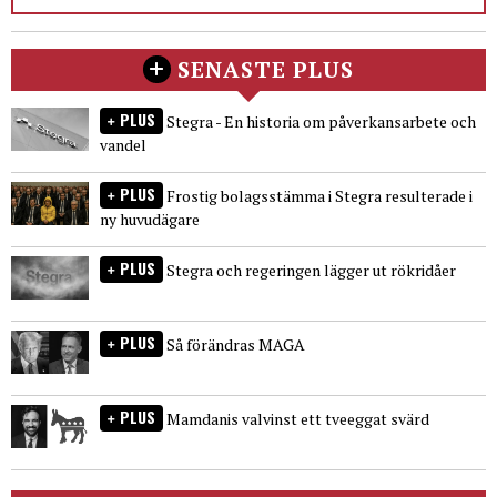
SENASTE PLUS
PLUS
Stegra - En historia om påverkansarbete och
vandel
PLUS
Frostig bolagsstämma i Stegra resulterade i
ny huvudägare
PLUS
Stegra och regeringen lägger ut rökridåer
PLUS
Så förändras MAGA
PLUS
Mamdanis valvinst ett tveeggat svärd