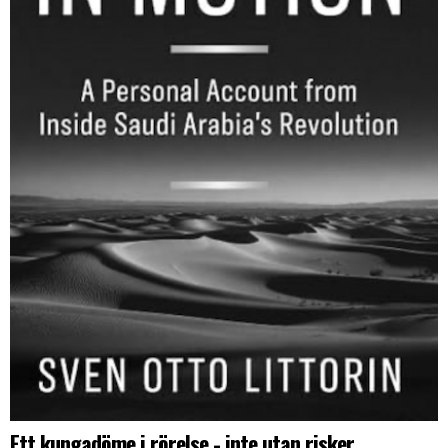
Ett kungadöme i rörelse - inte utan risker