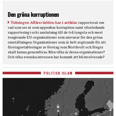
Den gröna korruptionen
Tidningen Affärsvärlden har i artiklar
rapporterat om
vad som ser ut som uppenbar korruption samt vilseledande
rapportering i och i anslutning till de två tyngsta och mest
tongivande EU-organisationer som ansvarar för den gröna
omställningen. Organisationer som är helt avgörande för att
företagsetableringar av företag som Northvolt och Stegra
skall kunna genomföras. Men vilka är dessa organisationer?
Och vilka svenska intressen har kommit att bli involverade?
POLITISK ISLAM