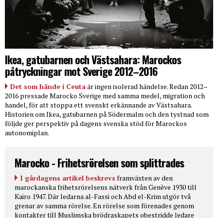
Ikea, gatubarnen och Västsahara: Marockos
påtryckningar mot Sverige 2012–2016
Det som hände i Ceuta
är ingen isolerad händelse. Redan 2012–
2016 pressade Marocko Sverige med samma medel, migration och
handel, för att stoppa ett svenskt erkännande av Västsahara.
Historien om Ikea, gatubarnen på Södermalm och den tystnad som
följde ger perspektiv på dagens svenska stöd för Marockos
autonomiplan.
Marocko - Frihetsrörelsen som splittrades
I gårdagens artikel beskrevs
framväxten av den
marockanska frihetsrörelsens nätverk från Genève 1930 till
Kairo 1947. Där ledarna al-Fassi och Abd el-Krim utgör två
grenar av samma rörelse. En rörelse som förenades genom
kontakter till Muslimska brödraskapets obestridde ledare