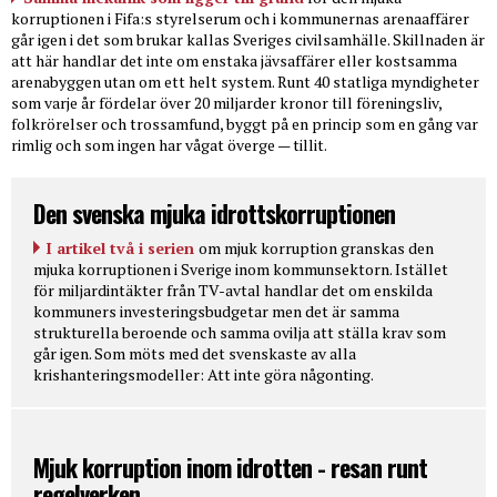
korruptionen i Fifa:s styrelserum och i kommunernas arenaaffärer
går igen i det som brukar kallas Sveriges civilsamhälle. Skillnaden är
att här handlar det inte om enstaka jävsaffärer eller kostsamma
arenabyggen utan om ett helt system. Runt 40 statliga myndigheter
som varje år fördelar över 20 miljarder kronor till föreningsliv,
folkrörelser och trossamfund, byggt på en princip som en gång var
rimlig och som ingen har vågat överge — tillit.
Den svenska mjuka idrottskorruptionen
I artikel två i serien
om mjuk korruption granskas den
mjuka korruptionen i Sverige inom kommunsektorn. Istället
för miljardintäkter från TV-avtal handlar det om enskilda
kommuners investeringsbudgetar men det är samma
strukturella beroende och samma ovilja att ställa krav som
går igen. Som möts med det svenskaste av alla
krishanteringsmodeller: Att inte göra någonting.
Mjuk korruption inom idrotten - resan runt
regelverken