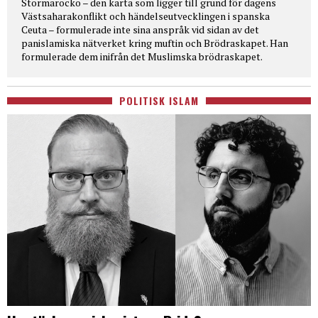
Stormarocko – den karta som ligger till grund för dagens
Västsaharakonflikt och händelseutvecklingen i spanska
Ceuta – formulerade inte sina anspråk vid sidan av det
panislamiska nätverket kring muftin och Brödraskapet. Han
formulerade dem inifrån det Muslimska brödraskapet.
POLITISK ISLAM