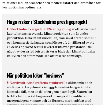
relationer mellan branscher och medlemsstater där jordmånen för
korruption har optimerats.
Höga risker i Stockholms prestigeprojekt
Stockholm Exergis BECCS-anläggning
är ett av de mest
kapitalintensiva svenska klimatprojekten som är under
produktion. Hela intäktsmodellen, från såväl staten som EU
och kommersiella kunder som Microsoft är villkorad av att
en delvis oprövad teknik levererar utlovad prestanda. Om
något av dessa led brister riskerar både den klimatpolitiska
kalkylen och affärsmodellen att raseras samtidigt.
När politiken leker "business"
Northvolt, vindkraftens strukturella
olönsamhet och
utsläppsrättssystemets inbyggda snedvridningar är inte
identiska fall, men de delar en gemensam logik. Staten har
hittills haft mycket begränsad förmåga att identifiera
morgondagens vinnare och de förment marknadsbaserad
styrmedlen visar sig vara lika politiskt konstruerat som en