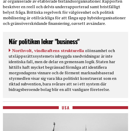
är organiserade av etablerade biståndsorganisationer. Rapporten
beskriver en reell och delvis underrapporterad samt bristfälligt
belyst fråga. Brittiska regelverk för välgörenhet och politisk
mobilisering är otillräckliga för att fånga upp hybridorganisationer
och gränsöverskridande finansiering, oavsett avsändare.
När politiken leker "business"
Northvolt, vindkraftens strukturella
olönsamhet och
utsläppsrättssystemets inbyggda snedvridningar är inte
identiska fall, men de delar en gemensam logik. Staten har
hittills haft mycket begränsad förmåga att identifiera
morgondagens vinnare och de förment marknadsbaserad
styrmedlen visar sig vara lika politiskt konstruerat som en
riktad subvention, bara svårare att se i ett system där
bidragsberoende bolag blir en allt vanligare företeelse.
USA