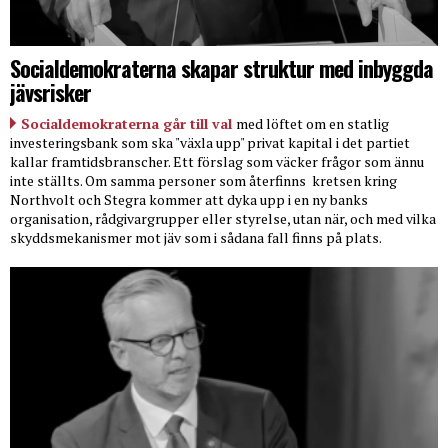
Socialdemokraterna skapar struktur med inbyggda
jävsrisker
Socialdemokraterna går till val
med löftet om en statlig
investeringsbank som ska "växla upp" privat kapital i det partiet
kallar framtidsbranscher. Ett förslag som väcker frågor som ännu
inte ställts. Om samma personer som återfinns
kretsen kring
Northvolt och Stegra kommer att dyka upp i en ny banks
organisation, rådgivargrupper eller styrelse, utan när, och med vilka
skyddsmekanismer mot jäv som i sådana fall finns på plats.