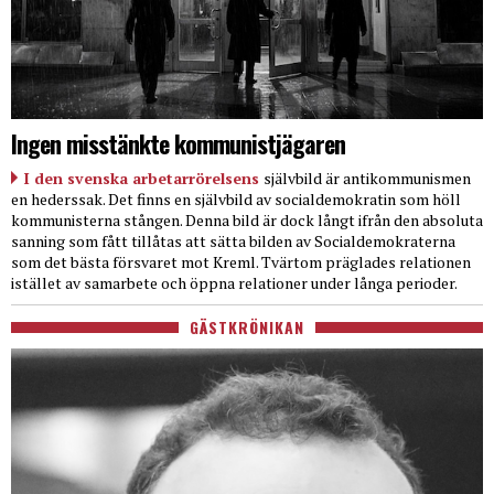
Ingen misstänkte kommunistjägaren
I den svenska arbetarrörelsens
självbild är antikommunismen
en hederssak. Det finns en självbild av socialdemokratin som höll
kommunisterna stången. Denna bild är dock långt ifrån den absoluta
sanning som fått tillåtas att sätta bilden av Socialdemokraterna
som det bästa försvaret mot Kreml. Tvärtom präglades relationen
istället av samarbete och öppna relationer under långa perioder.
GÄSTKRÖNIKAN