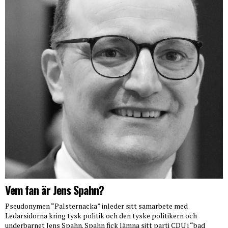
Vem fan är Jens Spahn?
Pseudonymen “Palsternacka” inleder sitt samarbete med
Ledarsidorna kring tysk politik och den tyske politikern och
underbarnet Jens Spahn. Spahn fick lämna sitt parti CDU i “bad