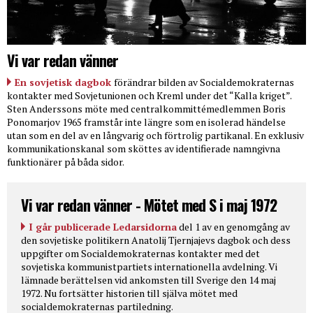
Vi var redan vänner
En sovjetisk dagbok
förändrar bilden av Socialdemokraternas
kontakter med Sovjetunionen och Kreml under det “Kalla kriget”.
Sten Anderssons möte med centralkommittémedlemmen Boris
Ponomarjov 1965 framstår inte längre som en isolerad händelse
utan som en del av en långvarig och förtrolig partikanal. En exklusiv
kommunikationskanal som sköttes av identifierade namngivna
funktionärer på båda sidor.
Vi var redan vänner - Mötet med S i maj 1972
I går publicerade Ledarsidorna
del 1 av en genomgång av
den sovjetiske politikern Anatolij Tjernjajevs dagbok och dess
uppgifter om Socialdemokraternas kontakter med det
sovjetiska kommunistpartiets internationella avdelning. Vi
lämnade berättelsen vid ankomsten till Sverige den 14 maj
1972. Nu fortsätter historien till själva mötet med
socialdemokraternas partiledning.