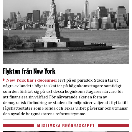
Flykten från New York
New York har i decennier
levt på en paradox. Staden tar ut
några av landets högsta skatter på höginkomsttagare samtidigt
som den förlitat sig på just dessa höginkomsttagares närvaro för
att finansiera sin välfärd. För närvarande sker en form av
demografisk förändring av staden där miljonärer väljer att flytta till
lågskattestater som Florida och Texas vilket påverkar och utmanar
den nyvalde borgmästarens reformutrymme.
MUSLIMSKA BRÖDRASKAPET