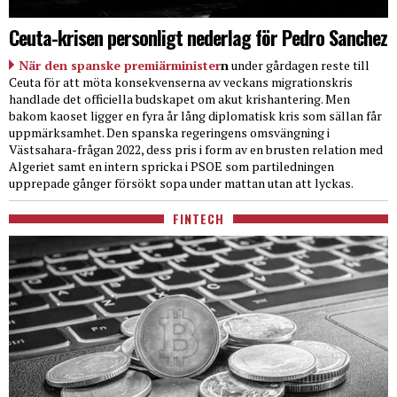
Ceuta-krisen personligt nederlag för Pedro Sanchez
När den spanske premiärminister
n
under gårdagen reste till
Ceuta för att möta konsekvenserna av veckans migrationskris
handlade det officiella budskapet om akut krishantering. Men
bakom kaoset ligger en fyra år lång diplomatisk kris som sällan får
uppmärksamhet. Den spanska regeringens omsvängning i
Västsahara-frågan 2022, dess pris i form av en brusten relation med
Algeriet samt en intern spricka i PSOE som partiledningen
upprepade gånger försökt sopa under mattan utan att lyckas.
FINTECH