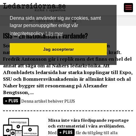
Ledarsidorna.se
Denna sida använder sig av cookies, samt
Tipsa oss idag
lagrar personuppgifter enligt vår
ISIS – En nationalstat i vardande?
integritetspolicy
Läs mer
Somar al Naher, Aftonbladet, skriver idag om
Jag accepterar
nationalismens, som hon menar, destruktiva kraft.
Fredrik Antonsson går i replik men det finns en hel del
annat att säga om al Nahers ledarkrönika. Att
Aftonbladets ledarsida har starka kopplingar till Expo,
SSU och Bommersviksakademin är allmänt känt och al
Naher bygger sitt resonemang på Alexander
Bengtsson, ...
PLUS
Denna artikel behöver PLUS
Missa inte våra fördjupande reportage
och extramaterial i våra avslöjanden.
PLUS
Med
får du tillgång till alla