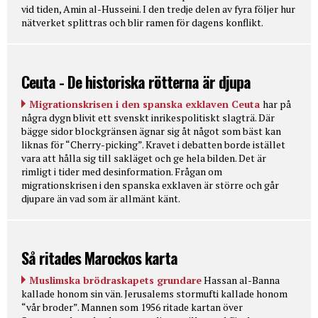
vid tiden, Amin al-Husseini. I den tredje delen av fyra följer hur
nätverket splittras och blir ramen för dagens konflikt.
Ceuta - De historiska rötterna är djupa
Migrationskrisen i den spanska exklaven Ceuta
har på
några dygn blivit ett svenskt inrikespolitiskt slagträ. Där
bägge sidor blockgränsen ägnar sig åt något som bäst kan
liknas för “Cherry-picking”. Kravet i debatten borde istället
vara att hålla sig till sakläget och ge hela bilden. Det är
rimligt i tider med desinformation. Frågan om
migrationskrisen i den spanska exklaven är större och går
djupare än vad som är allmänt känt.
Så ritades Marockos karta
Muslimska brödraskapets grundare
Hassan al-Banna
kallade honom sin vän. Jerusalems stormufti kallade honom
“vår broder”. Mannen som 1956 ritade kartan över