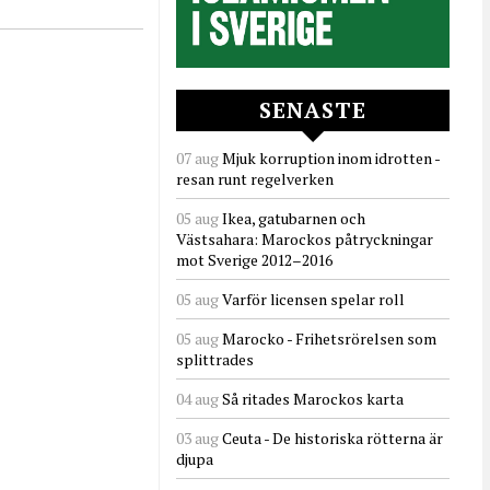
SENASTE
07 aug
Mjuk korruption inom idrotten -
resan runt regelverken
05 aug
Ikea, gatubarnen och
Västsahara: Marockos påtryckningar
mot Sverige 2012–2016
05 aug
Varför licensen spelar roll
05 aug
Marocko - Frihetsrörelsen som
splittrades
04 aug
Så ritades Marockos karta
03 aug
Ceuta - De historiska rötterna är
djupa