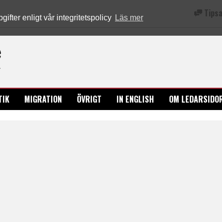
Tipsa
fter enligt vår integritetspolicy
Läs mer
Ledarsidorna.se
TIK
MIGRATION
ÖVRIGT
IN ENGLISH
OM LEDARSIDO