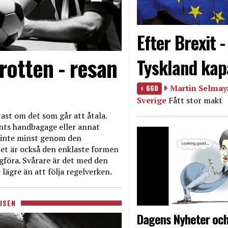
Efter Brexit 
rotten - resan
Tyskland kap
660
Martin Selmayr
Sverige
Fått stor makt
ast om det som går att åtala.
nts handbagage eller annat
et inte minst genom den
et är också den enklaste formen
agföra. Svårare är det med den
 lägre än att följa regelverken.
ISEN
Dagens Nyheter och