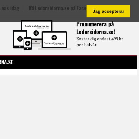
 oss idag
Ledarsidorna.se på Facebook
Jag accepterar
Prenumerera på
Ledarsidorna.se!
Kostar dig endast 499 kr
per halvår.
RNA.SE