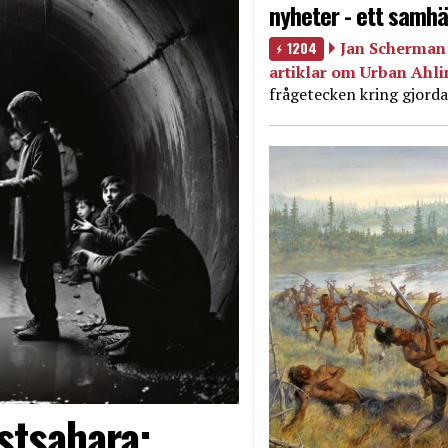
nyheter - ett samhä
1204
Jan Scherman 
artiklar om Urban Ahl
frågetecken kring gjorda
stsahara: