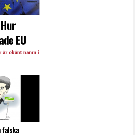
- Hur
ade EU
 är okänt namn i
 falska