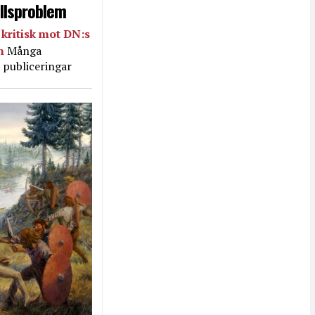
llsproblem
kritisk mot DN:s
in
Många
 publiceringar