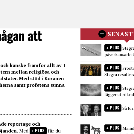
mågan att
SENAST
PLUS
Stegra
påverkansarbet
 och kanske framför allt av 1
PLUS
Frost
stern mellan religiösa och
Stegra resulter
alstater. Med stöd i Koranen
itherna samt profetens sunna
PLUS
Stegr
lägger ut rökri
PLUS
Så fö
nde reportage och
PLUS
Mamda
PLUS
öjanden.
Med
får du