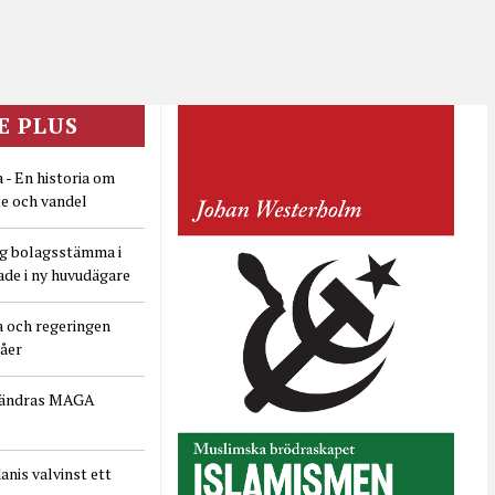
E PLUS
 - En historia om
e och vandel
ig bolagsstämma i
ade i ny huvudägare
a och regeringen
dåer
rändras MAGA
nis valvinst ett