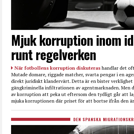
Mjuk korruption inom id
runt regelverken
När fotbollens korruption diskuteras
handlar det oft
Mutade domare, riggade matcher, svarta pengar i en age
direkt juridiskt klandervärt. Detta är en bister verkligh
gängkriminella infiltrationen av agentmarknaden. Men d
av korruption att peka ut eftersom den tydligt går att l
mjuka korruptionen där priset för att bortse ifrån den är
DEN SPANSKA MIGRATIONSKR