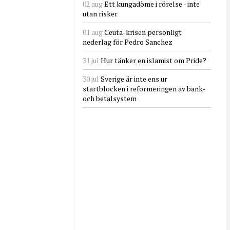
02 aug
Ett kungadöme i rörelse - inte
utan risker
01 aug
Ceuta-krisen personligt
nederlag för Pedro Sanchez
31 jul
Hur tänker en islamist om Pride?
30 jul
Sverige är inte ens ur
startblocken i reformeringen av bank-
och betalsystem