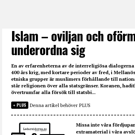
Islam – oviljan och oför
underordna sig
En av erfarenheterna av de interreligiösa dialogerna
400 års krig, med kortare perioder av fred, i Mellanö
etniska grupper är muslimers förhållande till nation
står religionen över alla statsgränser. Koranen, had
övertrumfar alla försök till statsbi...
PLUS
Denna artikel behöver PLUS
Missa inte våra fördjupa
extramaterial i våra avsl