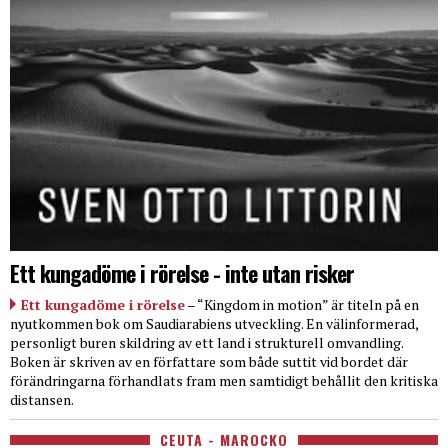
Ett kungadöme i rörelse - inte utan risker
Ett kungadöme i rörelse
– “Kingdom in motion” är titeln på en
nyutkommen bok om Saudiarabiens utveckling. En välinformerad,
personligt buren skildring av ett land i strukturell omvandling.
Boken är skriven av en författare som både suttit vid bordet där
förändringarna förhandlats fram men samtidigt behållit den kritiska
distansen.
CEUTA - MAROCKO