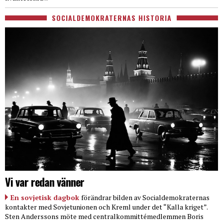
SOCIALDEMOKRATERNAS HISTORIA
Vi var redan vänner
En sovjetisk dagbok
förändrar bilden av Socialdemokraternas
kontakter med Sovjetunionen och Kreml under det “Kalla kriget”.
Sten Anderssons möte med centralkommittémedlemmen Boris