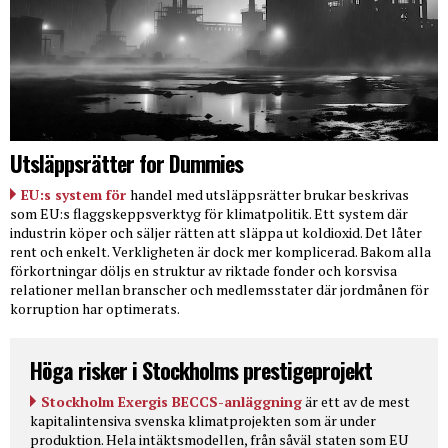
Utsläppsrätter for Dummies
EU:s system för
handel med utsläppsrätter brukar beskrivas
som EU:s flaggskeppsverktyg för klimatpolitik. Ett system där
industrin köper och säljer rätten att släppa ut koldioxid. Det låter
rent och enkelt. Verkligheten är dock mer komplicerad. Bakom alla
förkortningar döljs en struktur av riktade fonder och korsvisa
relationer mellan branscher och medlemsstater där jordmånen för
korruption har optimerats.
Höga risker i Stockholms prestigeprojekt
Stockholm Exergis BECCS-anläggning
är ett av de mest
kapitalintensiva svenska klimatprojekten som är under
produktion. Hela intäktsmodellen, från såväl staten som EU