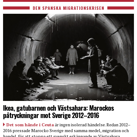
DEN SPANSKA MIGRATIONSKRISEN
Ikea, gatubarnen och Västsahara: Marockos
påtryckningar mot Sverige 2012–2016
Det som hände i Ceuta
är ingen isolerad händelse. Redan 2012–
2016 pressade Marocko Sverige med samma medel, migration och
handel, för att stoppa ett svenskt erkännande av Västsahara.