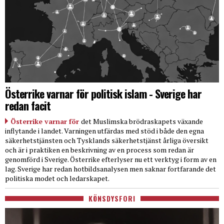
Österrike varnar för politisk islam - Sverige har
redan facit
Österrike varnar för
det Muslimska brödraskapets växande
inflytande i landet. Varningen utfärdas med stöd i både den egna
säkerhetstjänsten och Tysklands säkerhetstjänst årliga översikt
och är i praktiken en beskrivning av en process som redan är
genomförd i Sverige. Österrike efterlyser nu ett verktyg i form av en
lag. Sverige har redan hotbildsanalysen men saknar fortfarande det
politiska modet och ledarskapet.
KÖNSDYSFORI