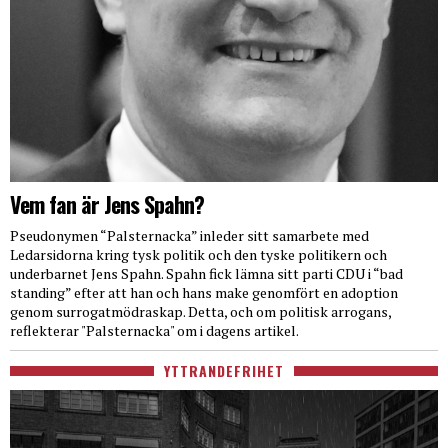
Vem fan är Jens Spahn?
Pseudonymen “Palsternacka” inleder sitt samarbete med
Ledarsidorna kring tysk politik och den tyske politikern och
underbarnet Jens Spahn. Spahn fick lämna sitt parti CDU i “bad
standing” efter att han och hans make genomfört en adoption
genom surrogatmödraskap. Detta, och om politisk arrogans,
reflekterar "Palsternacka" om i dagens artikel.
YTTRANDEFRIHET