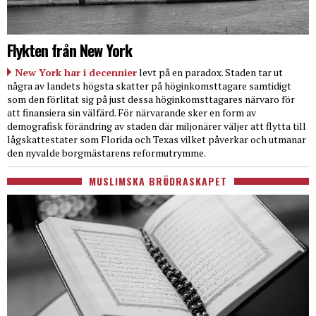
Flykten från New York
New York har i decennier
levt på en paradox. Staden tar ut
några av landets högsta skatter på höginkomsttagare samtidigt
som den förlitat sig på just dessa höginkomsttagares närvaro för
att finansiera sin välfärd. För närvarande sker en form av
demografisk förändring av staden där miljonärer väljer att flytta till
lågskattestater som Florida och Texas vilket påverkar och utmanar
den nyvalde borgmästarens reformutrymme.
MUSLIMSKA BRÖDRASKAPET