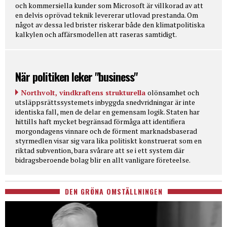
och kommersiella kunder som Microsoft är villkorad av att
en delvis oprövad teknik levererar utlovad prestanda. Om
något av dessa led brister riskerar både den klimatpolitiska
kalkylen och affärsmodellen att raseras samtidigt.
När politiken leker "business"
Northvolt, vindkraftens strukturella
olönsamhet och
utsläppsrättssystemets inbyggda snedvridningar är inte
identiska fall, men de delar en gemensam logik. Staten har
hittills haft mycket begränsad förmåga att identifiera
morgondagens vinnare och de förment marknadsbaserad
styrmedlen visar sig vara lika politiskt konstruerat som en
riktad subvention, bara svårare att se i ett system där
bidragsberoende bolag blir en allt vanligare företeelse.
DEN GRÖNA OMSTÄLLNINGEN