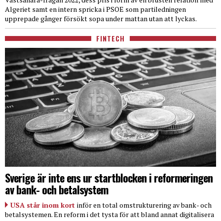
Algeriet samt en intern spricka i PSOE som partiledningen
upprepade gånger försökt sopa under mattan utan att lyckas.
FINTECH
Sverige är inte ens ur startblocken i reformeringen
av bank- och betalsystem
USA står inom kort
inför en total omstrukturering av bank- och
betalsystemen. En reform i det tysta för att bland annat digitalisera