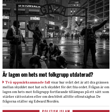
Är lagen om hets mot folkgrupp utdaterad?
Två uppmärksammade fall
visar hur svårt det är att dra gränsen
mellan skyddet mot hat och skyddet för det fria ordet. Frågan är om
lagen om hets mot folkgrupp fortfarande tillämpas på ett sätt som
stärker rättsstaten eller om den blivit alltför oförutsägbar. De
frågorna ställer sig Edward Nordén.
POLITISK ISLAM