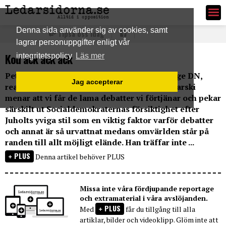
Ledarsidorna.se
Denna sida använder sig av cookies, samt
Tipsa oss idag
lagrar personuppgifter enligt vår
Kou ack ack ack
integritetspolicy
Läs mer
Peter Wolodarski och Johan Croneman, bägge DN,
Jag accepterar
reagerar på det tama debattklimatet. Wolodarski
menar att vi får de lama debatter vi förtjänar och pekar
särskilt ut Socialdemokraternas försiktighet efter
Juholts yviga stil som en viktig faktor varför debatter
och annat är så urvattnat medans omvärlden står på
randen till allt möjligt elände. Han träffar inte ...
PLUS
Denna artikel behöver PLUS
Missa inte våra fördjupande reportage
och extramaterial i våra avslöjanden.
PLUS
Med
får du tillgång till alla
artiklar, bilder och videoklipp. Glöm inte att