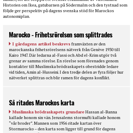
Historien om Ikea, gatubarnen på Södermalm och den tystnad som
följde ger perspektiv på dagens svenska stöd för Marockos
autonomiplan.
Marocko - Frihetsrörelsen som splittrades
I gårdagens artikel beskrevs
framväxten av den
marockanska frihetsrörelsens nätverk från Genève 1930 till
Kairo 1947. Där ledarna al-Fassi och Abd el-Krim utgör två
grenar av samma rörelse. En rörelse som förenades genom
kontakter till Muslimska brödraskapets obestridde ledare
vid tiden, Amin al-Husseini. I den tredje delen av fyra följer hur
nätverket splittras och blir ramen för dagens konflikt.
Så ritades Marockos karta
Muslimska brödraskapets grundare
Hassan al-Banna
kallade honom sin vän. Jerusalems stormufti kallade honom
“vår broder”. Mannen som 1956 ritade kartan över
Stormarocko – den karta som ligger till grund för dagens