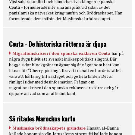
Västsaharakonflikt och händelseutvecklingen i spanska
Ceuta – formulerade inte sina anspråk vid sidan av det
panislamiska nätverket kring muftin och Brödraskapet. Han
formulerade dem inifrån det Muslimska brödraskapet.
Ceuta - De historiska rötterna är djupa
Migrationskrisen i den spanska exklaven Ceuta
har på
några dygn blivit ett svenskt inrikespolitiskt slagträ. Där
bägge sidor blockgränsen ägnar sig åt något som bäst kan
liknas för “Cherry-picking”. Kravet i debatten borde istället
vara att hålla sig till sakläget och ge hela bilden. Det är
rimligt i tider med desinformation. Frågan om
migrationskrisen i den spanska exklaven är större och går
djupare än vad som är allmänt känt.
Så ritades Marockos karta
Muslimska brödraskapets grundare
Hassan al-Banna
kallade honom sin vän. Jerusalems stormufti kallade honom