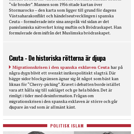
“vår broder”. Mannen som 1956 ritade kartan över
Stormarocko – den karta som ligger till grund för dagens
Västsaharakonflikt och händelseutvecklingen i spanska
Ceuta – formulerade inte sina anspråk vid sidan av det
panislamiska nätverket kring muftin och Brödraskapet. Han
formulerade dem inifrån det Muslimska brödraskapet.
Ceuta - De historiska rötterna är djupa
Migrationskrisen i den spanska exklaven Ceuta
har på
några dygn blivit ett svenskt inrikespolitiskt slagträ. Där
bägge sidor blockgränsen ägnar sig åt något som bäst kan
liknas för “Cherry-picking”. Kravet i debatten borde istället
vara att hålla sig till sakläget och ge hela bilden. Det är
rimligt i tider med desinformation. Frågan om
migrationskrisen i den spanska exklaven är större och går
djupare än vad som är allmänt känt.
POLITISK ISLAM