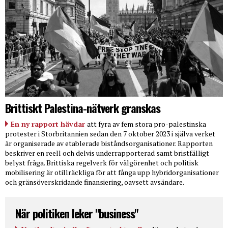
Brittiskt Palestina-nätverk granskas
En ny rapport hävdar
att fyra av fem stora pro-palestinska
protester i Storbritannien sedan den 7 oktober 2023 i själva verket
är organiserade av etablerade biståndsorganisationer. Rapporten
beskriver en reell och delvis underrapporterad samt bristfälligt
belyst fråga. Brittiska regelverk för välgörenhet och politisk
mobilisering är otillräckliga för att fånga upp hybridorganisationer
och gränsöverskridande finansiering, oavsett avsändare.
När politiken leker "business"