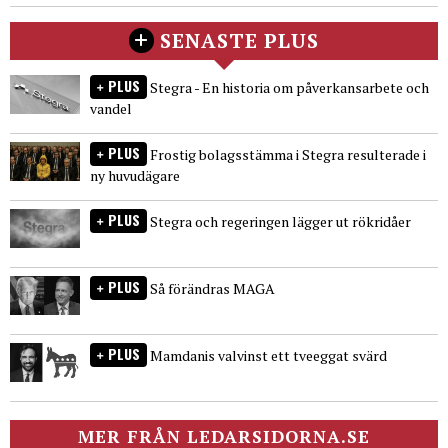
SENASTE PLUS
PLUS
Stegra - En historia om påverkansarbete och
vandel
PLUS
Frostig bolagsstämma i Stegra resulterade i
ny huvudägare
PLUS
Stegra och regeringen lägger ut rökridåer
PLUS
Så förändras MAGA
PLUS
Mamdanis valvinst ett tveeggat svärd
MER FRÅN LEDARSIDORNA.SE