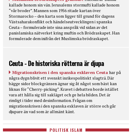
kallade honom sin vän. Jerusalems stormufti kallade honom
“vår broder”. Mannen som 1956 ritade kartan över
Stormarocko – den karta som ligger till grund för dagens
Västsaharakonflikt och händelseutvecklingen i spanska
Ceuta – formulerade inte sina anspråk vid sidan av det
panislamiska nätverket kring muftin och Brödraskapet. Han
formulerade dem inifrån det Muslimska brödraskapet.
Ceuta - De historiska rötterna är djupa
Migrationskrisen i den spanska exklaven Ceuta
har på
några dygn blivit ett svenskt inrikespolitiskt slagträ. Där
bägge sidor blockgränsen ägnar sig åt något som bäst kan
liknas för “Cherry-picking”. Kravet i debatten borde istället
vara att hålla sig till sakläget och ge hela bilden. Det är
rimligt i tider med desinformation. Frågan om
migrationskrisen i den spanska exklaven är större och går
djupare än vad som är allmänt känt.
POLITISK ISLAM