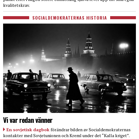
kvalitetskrav.
SOCIALDEMOKRATERNAS HISTORIA
Vi var redan vänner
En sovjetisk dagbok
förändrar bilden av Socialdemokraternas
kontakter med Sovjetunionen och Kreml under det “Kalla kriget”.