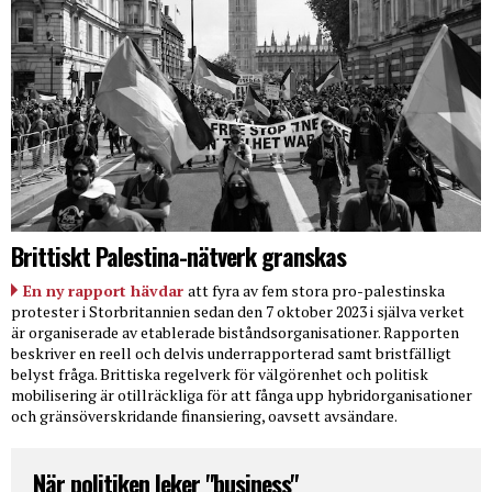
Brittiskt Palestina-nätverk granskas
En ny rapport hävdar
att fyra av fem stora pro-palestinska
protester i Storbritannien sedan den 7 oktober 2023 i själva verket
är organiserade av etablerade biståndsorganisationer. Rapporten
beskriver en reell och delvis underrapporterad samt bristfälligt
belyst fråga. Brittiska regelverk för välgörenhet och politisk
mobilisering är otillräckliga för att fånga upp hybridorganisationer
och gränsöverskridande finansiering, oavsett avsändare.
När politiken leker "business"