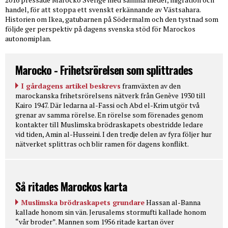
handel, för att stoppa ett svenskt erkännande av Västsahara.
Historien om Ikea, gatubarnen på Södermalm och den tystnad som
följde ger perspektiv på dagens svenska stöd för Marockos
autonomiplan.
Marocko - Frihetsrörelsen som splittrades
I gårdagens artikel beskrevs
framväxten av den
marockanska frihetsrörelsens nätverk från Genève 1930 till
Kairo 1947. Där ledarna al-Fassi och Abd el-Krim utgör två
grenar av samma rörelse. En rörelse som förenades genom
kontakter till Muslimska brödraskapets obestridde ledare
vid tiden, Amin al-Husseini. I den tredje delen av fyra följer hur
nätverket splittras och blir ramen för dagens konflikt.
Så ritades Marockos karta
Muslimska brödraskapets grundare
Hassan al-Banna
kallade honom sin vän. Jerusalems stormufti kallade honom
“vår broder”. Mannen som 1956 ritade kartan över