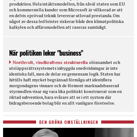
produktion. Hela intäktsmodellen, från såväl staten som EU
och kommersiella kunder som Microsoft är villkorad av att
en delvis oprövad teknik levererar utlovad prestanda. Om
något av dessa led brister riskerar både den klimatpolitiska
kalkylen och affärsmodellen att raseras samtidigt.
När politiken leker "business"
Northvolt, vindkraftens strukturella
olönsamhet och
utsläppsrättssystemets inbyggda snedvridningar är inte
identiska fall, men de delar en gemensam logik. Staten har
hittills haft mycket begränsad förmåga att identifiera
morgondagens vinnare och de förment marknadsbaserad
styrmedlen visar sig vara lika politiskt konstruerat som en
riktad subvention, bara svårare att se i ett system där
bidragsberoende bolag blir en allt vanligare företeelse.
DEN GRÖNA OMSTÄLLNINGEN