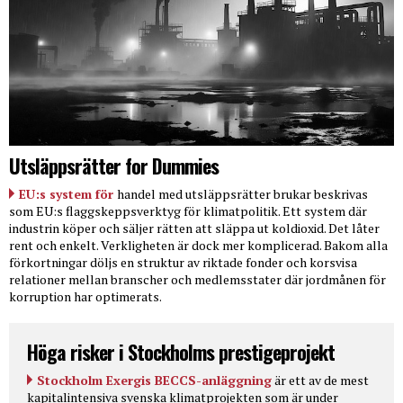
Utsläppsrätter for Dummies
EU:s system för
handel med utsläppsrätter brukar beskrivas
som EU:s flaggskeppsverktyg för klimatpolitik. Ett system där
industrin köper och säljer rätten att släppa ut koldioxid. Det låter
rent och enkelt. Verkligheten är dock mer komplicerad. Bakom alla
förkortningar döljs en struktur av riktade fonder och korsvisa
relationer mellan branscher och medlemsstater där jordmånen för
korruption har optimerats.
Höga risker i Stockholms prestigeprojekt
Stockholm Exergis BECCS-anläggning
är ett av de mest
kapitalintensiva svenska klimatprojekten som är under