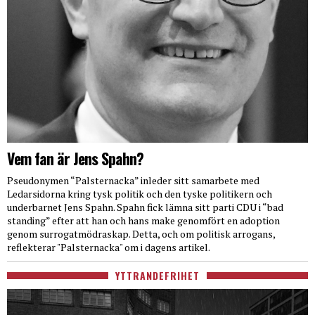
Vem fan är Jens Spahn?
Pseudonymen “Palsternacka” inleder sitt samarbete med
Ledarsidorna kring tysk politik och den tyske politikern och
underbarnet Jens Spahn. Spahn fick lämna sitt parti CDU i “bad
standing” efter att han och hans make genomfört en adoption
genom surrogatmödraskap. Detta, och om politisk arrogans,
reflekterar "Palsternacka" om i dagens artikel.
YTTRANDEFRIHET