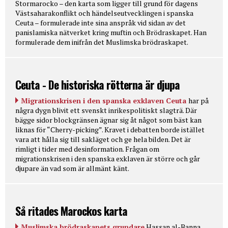
Stormarocko – den karta som ligger till grund för dagens
Västsaharakonflikt och händelseutvecklingen i spanska
Ceuta – formulerade inte sina anspråk vid sidan av det
panislamiska nätverket kring muftin och Brödraskapet. Han
formulerade dem inifrån det Muslimska brödraskapet.
Ceuta - De historiska rötterna är djupa
Migrationskrisen i den spanska exklaven Ceuta
har på
några dygn blivit ett svenskt inrikespolitiskt slagträ. Där
bägge sidor blockgränsen ägnar sig åt något som bäst kan
liknas för “Cherry-picking”. Kravet i debatten borde istället
vara att hålla sig till sakläget och ge hela bilden. Det är
rimligt i tider med desinformation. Frågan om
migrationskrisen i den spanska exklaven är större och går
djupare än vad som är allmänt känt.
Så ritades Marockos karta
Muslimska brödraskapets grundare
Hassan al-Banna