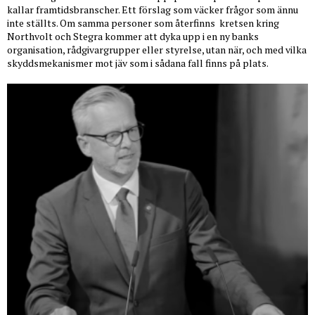
kallar framtidsbranscher. Ett förslag som väcker frågor som ännu
inte ställts. Om samma personer som återfinns
kretsen kring
Northvolt och Stegra kommer att dyka upp i en ny banks
organisation, rådgivargrupper eller styrelse, utan när, och med vilka
skyddsmekanismer mot jäv som i sådana fall finns på plats.