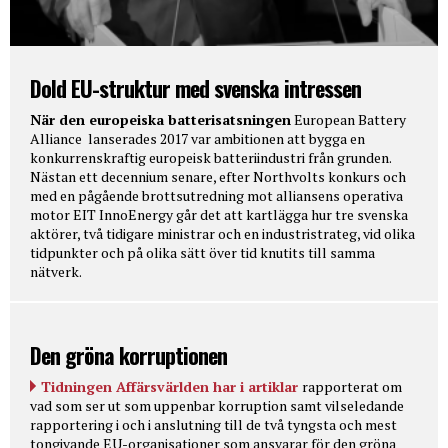
Dold EU-struktur med svenska intressen
När den europeiska batterisatsningen
European Battery
Alliance lanserades 2017 var ambitionen att bygga en
konkurrenskraftig europeisk batteriindustri från grunden.
Nästan ett decennium senare, efter Northvolts konkurs och
med en pågående brottsutredning mot alliansens operativa
motor EIT InnoEnergy går det att kartlägga hur tre svenska
aktörer, två tidigare ministrar och en industristrateg, vid olika
tidpunkter och på olika sätt över tid knutits till samma
nätverk.
Den gröna korruptionen
Tidningen Affärsvärlden har i artiklar
rapporterat om
vad som ser ut som uppenbar korruption samt vilseledande
rapportering i och i anslutning till de två tyngsta och mest
tongivande EU-organisationer som ansvarar för den gröna