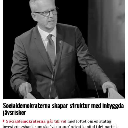
Socialdemokraterna skapar struktur med inbyggda
jävsrisker
Socialdemokraterna går till val
med löftet om en statlig
investeringsbank som ska "växla upp" privat kapital i det partiet