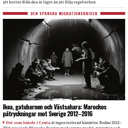
att bortse ifrån den är lägre än att följa regelverken.
DEN SPANSKA MIGRATIONSKRISEN
Ikea, gatubarnen och Västsahara: Marockos
påtryckningar mot Sverige 2012–2016
Det som hände i Ceuta
är ingen isolerad händelse. Redan 2012–
2016 pressade Marocko Sverige med samma medel, migration och