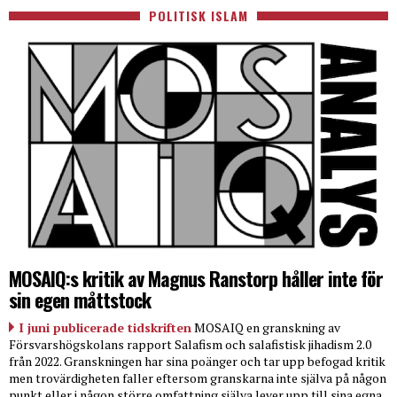
POLITISK ISLAM
MOSAIQ:s kritik av Magnus Ranstorp håller inte för
sin egen måttstock
I juni publicerade tidskriften
MOSAIQ en granskning av
Försvarshögskolans rapport Salafism och salafistisk jihadism 2.0
från 2022. Granskningen har sina poänger och tar upp befogad kritik
men trovärdigheten faller eftersom granskarna inte själva på någon
punkt eller i någon större omfattning själva lever upp till sina egna