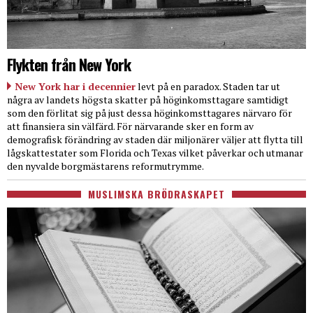
Flykten från New York
New York har i decennier
levt på en paradox. Staden tar ut
några av landets högsta skatter på höginkomsttagare samtidigt
som den förlitat sig på just dessa höginkomsttagares närvaro för
att finansiera sin välfärd. För närvarande sker en form av
demografisk förändring av staden där miljonärer väljer att flytta till
lågskattestater som Florida och Texas vilket påverkar och utmanar
den nyvalde borgmästarens reformutrymme.
MUSLIMSKA BRÖDRASKAPET