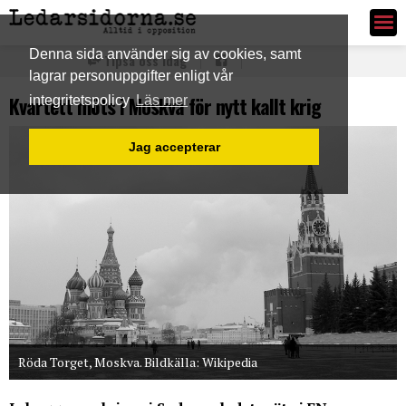
Ledarsidorna.se
Denna sida använder sig av cookies, samt
Tipsa oss idag
lagrar personuppgifter enligt vår
Kvartett möts i Moskva för nytt kallt krig
integritetspolicy
Läs mer
Jag accepterar
Röda Torget, Moskva. Bildkälla: Wikipedia