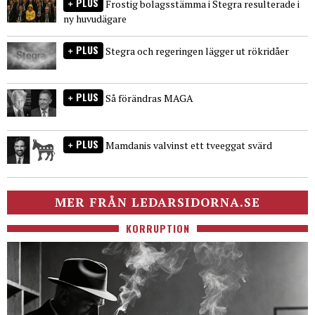
PLUS
Frostig bolagsstämma i Stegra resulterade i
ny huvudägare
PLUS
Stegra och regeringen lägger ut rökridåer
PLUS
Så förändras MAGA
PLUS
Mamdanis valvinst ett tveeggat svärd
MER FRÅN LEDARSIDORNA.SE
KORRUPTION