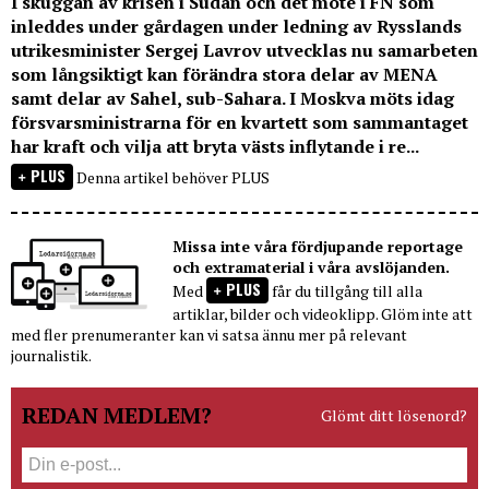
I skuggan av krisen i Sudan och det möte i FN som
inleddes under gårdagen under ledning av Rysslands
utrikesminister Sergej Lavrov utvecklas nu samarbeten
som långsiktigt kan förändra stora delar av MENA
samt delar av Sahel, sub-Sahara. I Moskva möts idag
försvarsministrarna för en kvartett som sammantaget
har kraft och vilja att bryta västs inflytande i re...
PLUS
Denna artikel behöver PLUS
Missa inte våra fördjupande reportage
och extramaterial i våra avslöjanden.
PLUS
Med
får du tillgång till alla
artiklar, bilder och videoklipp. Glöm inte att
med fler prenumeranter kan vi satsa ännu mer på relevant
journalistik.
REDAN MEDLEM?
Glömt ditt lösenord?