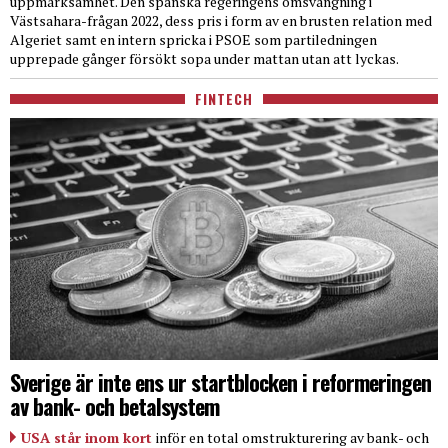
uppmärksamhet. Den spanska regeringens omsvängning i
Västsahara-frågan 2022, dess pris i form av en brusten relation med
Algeriet samt en intern spricka i PSOE som partiledningen
upprepade gånger försökt sopa under mattan utan att lyckas.
FINTECH
Sverige är inte ens ur startblocken i reformeringen
av bank- och betalsystem
USA står inom kort
inför en total omstrukturering av bank- och