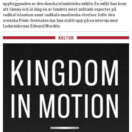
uppbyggnaden av den danska islamistiska miljön. En miljö han kom
att lämna och är idag en av landets mest anlitade experter på
radikal islamism samt radikala muslimska rörelser. Inför den
svenska Pride-festivalen har han ställt upp på en intervju med
Ledarsidornas Edward Nordén.
KULTUR