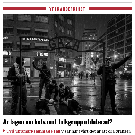
YTTRANDEFRIHET
Är lagen om hets mot folkgrupp utdaterad?
Två uppmärksammade fall
visar hur svårt det är att dra gränsen