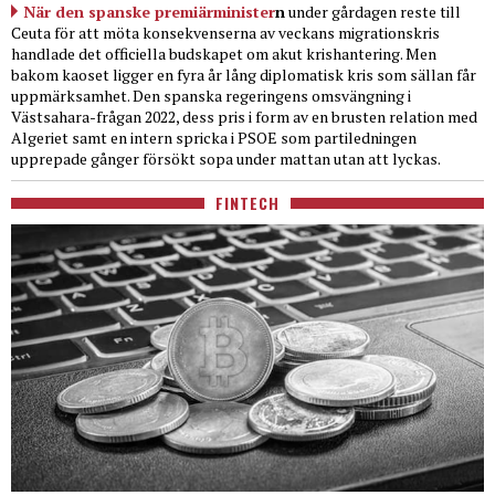
När den spanske premiärminister
n
under gårdagen reste till
Ceuta för att möta konsekvenserna av veckans migrationskris
handlade det officiella budskapet om akut krishantering. Men
bakom kaoset ligger en fyra år lång diplomatisk kris som sällan får
uppmärksamhet. Den spanska regeringens omsvängning i
Västsahara-frågan 2022, dess pris i form av en brusten relation med
Algeriet samt en intern spricka i PSOE som partiledningen
upprepade gånger försökt sopa under mattan utan att lyckas.
FINTECH