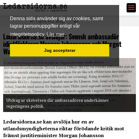
Ledarsidorna.se
Denna sida använder sig av cookies, samt
Tipsa oss idag
lagrar personuppgifter enligt vår
Ledarsidorna.se avslöjar: Svensk ambassadör
integritetspolicy
Läs mer
idiotförklarar Morgan Johanssons och Margot
Wallströms politik
Jag accepterar
Utdrag ur skrivelsen där ambassadören underkänner
regeringens politik.
Ledarsidorna.se kan avslöja hur en av
utlandsmyndigheterna riktar förödande kritik mot
främst justitieminister Morgan Johansson