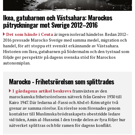
Ikea, gatubarnen och Västsahara: Marockos
påtryckningar mot Sverige 2012–2016
Det som hände i Ceuta
är ingen isolerad händelse. Redan 2012–
2016 pressade Marocko Sverige med samma medel, migration och
handel, för att stoppa ett svenskt erkännande av Västsahara.
Historien om Ikea, gatubarnen på Södermalm och den tystnad som
följde ger perspektiv på dagens svenska stöd för Marockos
autonomiplan.
Marocko - Frihetsrörelsen som splittrades
I gårdagens artikel beskrevs
framväxten av den
marockanska frihetsrörelsens nätverk från Genève 1930 till
Kairo 1947. Där ledarna al-Fassi och Abd el-Krim utgör två
grenar av samma rörelse. En rörelse som förenades genom
kontakter till Muslimska brödraskapets obestridde ledare
vid tiden, Amin al-Husseini. I den tredje delen av fyra följer hur
nätverket splittras och blir ramen för dagens konflikt.