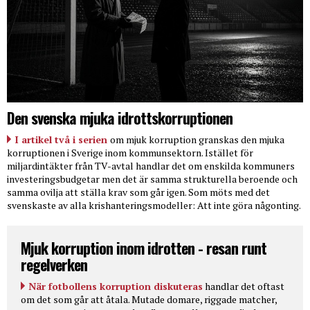
Den svenska mjuka idrottskorruptionen
I artikel två i serien
om mjuk korruption granskas den mjuka
korruptionen i Sverige inom kommunsektorn. Istället för
miljardintäkter från TV-avtal handlar det om enskilda kommuners
investeringsbudgetar men det är samma strukturella beroende och
samma ovilja att ställa krav som går igen. Som möts med det
svenskaste av alla krishanteringsmodeller: Att inte göra någonting.
Mjuk korruption inom idrotten - resan runt
regelverken
När fotbollens korruption diskuteras
handlar det oftast
om det som går att åtala. Mutade domare, riggade matcher,