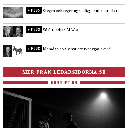
PLUS
Stegra och regeringen lägger ut rökridåer
PLUS
Så förändras MAGA
PLUS
Mamdanis valvinst ett tveeggat svärd
MER FRÅN LEDARSIDORNA.SE
KORRUPTION