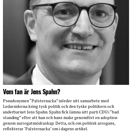
Vem fan är Jens Spahn?
Pseudonymen “Palsternacka” inleder sitt samarbete med
Ledarsidorna kring tysk politik och den tyske politikern och
underbarnet Jens Spahn. Spahn fick lämna sitt parti CDU i “bad
standing” efter att han och hans make genomfört en adoption
genom surrogatmödraskap. Detta, och om politisk arrogans,
reflekterar "Palsternacka" om i dagens artikel.