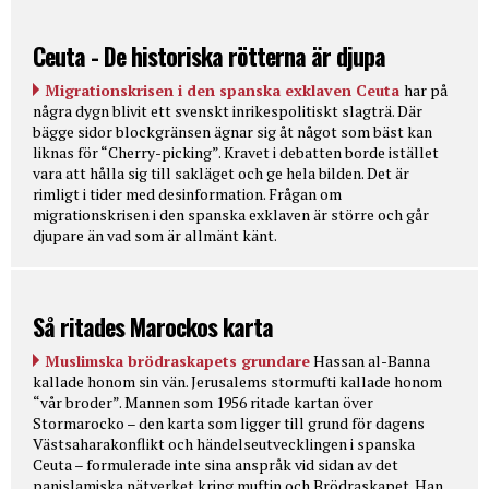
Ceuta - De historiska rötterna är djupa
Migrationskrisen i den spanska exklaven Ceuta
har på
några dygn blivit ett svenskt inrikespolitiskt slagträ. Där
bägge sidor blockgränsen ägnar sig åt något som bäst kan
liknas för “Cherry-picking”. Kravet i debatten borde istället
vara att hålla sig till sakläget och ge hela bilden. Det är
rimligt i tider med desinformation. Frågan om
migrationskrisen i den spanska exklaven är större och går
djupare än vad som är allmänt känt.
Så ritades Marockos karta
Muslimska brödraskapets grundare
Hassan al-Banna
kallade honom sin vän. Jerusalems stormufti kallade honom
“vår broder”. Mannen som 1956 ritade kartan över
Stormarocko – den karta som ligger till grund för dagens
Västsaharakonflikt och händelseutvecklingen i spanska
Ceuta – formulerade inte sina anspråk vid sidan av det
panislamiska nätverket kring muftin och Brödraskapet. Han