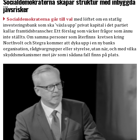
Socialdemokraterna skapar struktur med inbyggda
jävsrisker
Socialdemokraterna går till val
med löftet om en statlig
investeringsbank som ska "växla upp" privat kapital i det partiet
kallar framtidsbranscher. Ett förslag som väcker frågor som ännu
inte ställts. Om samma personer som återfinns
kretsen kring
Northvolt och Stegra kommer att dyka upp i en ny banks
organisation, rådgivargrupper eller styrelse, utan när, och med vilka
skyddsmekanismer mot jäv som i sådana fall finns på plats.