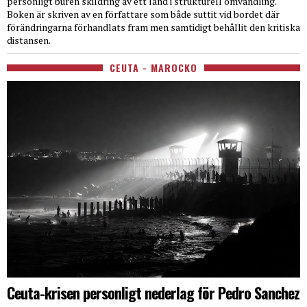
personligt buren skildring av ett land i strukturell omvandling.
Boken är skriven av en författare som både suttit vid bordet där
förändringarna förhandlats fram men samtidigt behållit den kritiska
distansen.
CEUTA - MAROCKO
Ceuta-krisen personligt nederlag för Pedro Sanchez