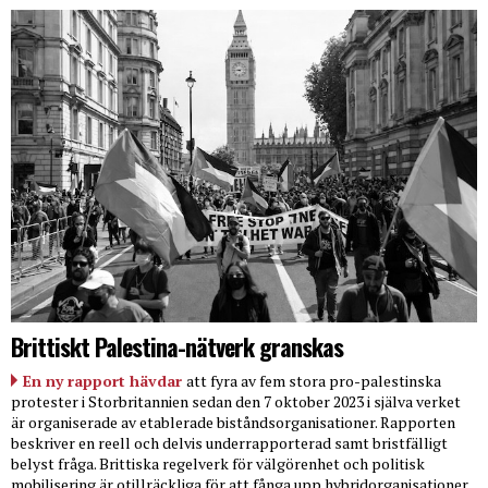
Brittiskt Palestina-nätverk granskas
En ny rapport hävdar
att fyra av fem stora pro-palestinska
protester i Storbritannien sedan den 7 oktober 2023 i själva verket
är organiserade av etablerade biståndsorganisationer. Rapporten
beskriver en reell och delvis underrapporterad samt bristfälligt
belyst fråga. Brittiska regelverk för välgörenhet och politisk
mobilisering är otillräckliga för att fånga upp hybridorganisationer