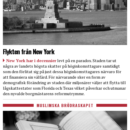
Flykten från New York
New York har i decennier
levt på en paradox. Staden tar ut
några av landets högsta skatter på höginkomsttagare samtidigt
som den förlitat sig på just dessa höginkomsttagares närvaro för
att finansiera sin välfärd. För närvarande sker en form av
demografisk förändring av staden där miljonärer väljer att flytta till
lågskattestater som Florida och Texas vilket påverkar och utmanar
den nyvalde borgmästarens reformutrymme.
MUSLIMSKA BRÖDRASKAPET