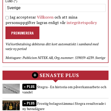
LAND
(*)
Jag accepterar
Villkoren
och att mina
personuppgifter lagras enligt vår
integritetspolicy
PRENUMERERA
Vid kortbetalning debiteras ditt kort automatiskt i samband med
varje ny period
Mottagare: Publicism NITEK AB, Org.nummer: 559059-4239. Sverige
SENASTE PLUS
PLUS
Stegra - En historia om påverkansarbete och
vandel
PLUS
Frostig bolagsstämma i Stegra resulterade i
ny huvudägare