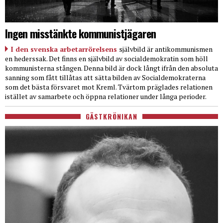
Ingen misstänkte kommunistjägaren
I den svenska arbetarrörelsens
självbild är antikommunismen
en hederssak. Det finns en självbild av socialdemokratin som höll
kommunisterna stången. Denna bild är dock långt ifrån den absoluta
sanning som fått tillåtas att sätta bilden av Socialdemokraterna
som det bästa försvaret mot Kreml. Tvärtom präglades relationen
istället av samarbete och öppna relationer under långa perioder.
GÄSTKRÖNIKAN