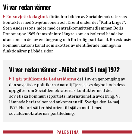
Vi var redan vänner
En sovjetisk dagbok
förändrar bilden av Socialdemokraternas
kontakter med Sovjetunionen och Kreml under det “Kalla kriget”.
Sten Anderssons möte med centralkommittémedlemmen Boris
Ponomarjov 1965 framstår inte längre som en isolerad händelse
utan som en del av en långvarig och förtrolig partikanal. En exklusiv
kommunikationskanal som sköttes av identifierade namngivna
funktionärer på båda sidor.
Vi var redan vänner - Mötet med S i maj 1972
I går publicerade Ledarsidorna
del 1 av en genomgång av
den sovjetiske politikern Anatolij Tjernjajevs dagbok och dess
uppgifter om Socialdemokraternas kontakter med det
sovjetiska kommunistpartiets internationella avdelning. Vi
lämnade berättelsen vid ankomsten till Sverige den 14 maj
1972. Nu fortsätter historien till själva mötet med
socialdemokraternas partiledning.
PALESTINA