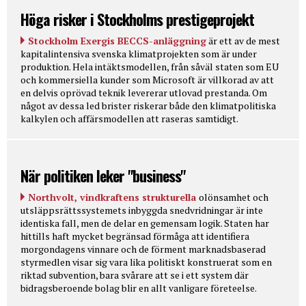
Höga risker i Stockholms prestigeprojekt
Stockholm Exergis BECCS-anläggning
är ett av de mest
kapitalintensiva svenska klimatprojekten som är under
produktion. Hela intäktsmodellen, från såväl staten som EU
och kommersiella kunder som Microsoft är villkorad av att
en delvis oprövad teknik levererar utlovad prestanda. Om
något av dessa led brister riskerar både den klimatpolitiska
kalkylen och affärsmodellen att raseras samtidigt.
När politiken leker "business"
Northvolt, vindkraftens strukturella
olönsamhet och
utsläppsrättssystemets inbyggda snedvridningar är inte
identiska fall, men de delar en gemensam logik. Staten har
hittills haft mycket begränsad förmåga att identifiera
morgondagens vinnare och de förment marknadsbaserad
styrmedlen visar sig vara lika politiskt konstruerat som en
riktad subvention, bara svårare att se i ett system där
bidragsberoende bolag blir en allt vanligare företeelse.