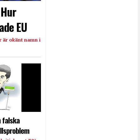
- Hur
ade EU
 är okänt namn i
 falska
llsproblem