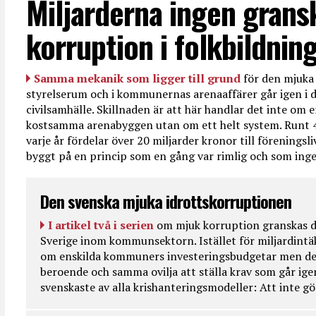
Miljarderna ingen grans
korruption i folkbildnin
Samma mekanik som ligger till grund
för den mjuka 
styrelserum och i kommunernas arenaaffärer går igen i d
civilsamhälle. Skillnaden är att här handlar det inte om e
kostsamma arenabyggen utan om ett helt system. Runt 
varje år fördelar över 20 miljarder kronor till föreningsl
byggt på en princip som en gång var rimlig och som ingen
Den svenska mjuka idrottskorruptionen
I artikel två i serien
om mjuk korruption granskas d
Sverige inom kommunsektorn. Istället för miljardintä
om enskilda kommuners investeringsbudgetar men de
beroende och samma ovilja att ställa krav som går ig
svenskaste av alla krishanteringsmodeller: Att inte g