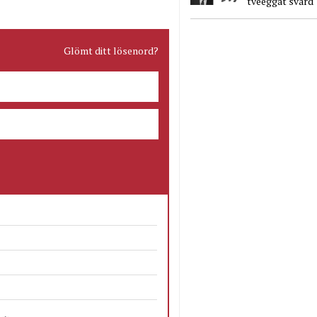
tveeggat svärd
Glömt ditt lösenord?