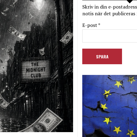
Skriv in din e-postadress
notis när det publiceras 
E-post *