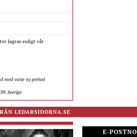
er lagras enligt vår
nd med varje ny period
9. Sverige
RÅN LEDARSIDORNA.SE
E-POSTNO