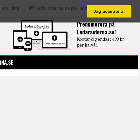
 oss idag
Ledarsidorna.se på Facebook
Jag accepterar
Prenumerera på
Ledarsidorna.se!
Kostar dig endast 499 kr
per halvår.
RNA.SE