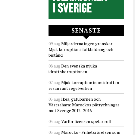
SENASTE
09 aug
Miljarderna ingen granskar -
Mjuk korruption i folkbildning och
bistånd
08 aug
Den svenska mjuka
idrottskorruptionen
07 aug
Mjuk korruption inom idrotten -
resan runt regelverken
05 aug
Ikea, gatubarnen och
Västsahara: Marockos påtryckningar
mot Sverige 2012–2016
05 aug
Varför licensen spelar roll
05 aug
Marocko - Frihetsrörelsen som