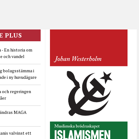
E PLUS
 - En historia om
e och vandel
ig bolagsstämma i
ade i ny huvudägare
a och regeringen
dåer
rändras MAGA
nis valvinst ett