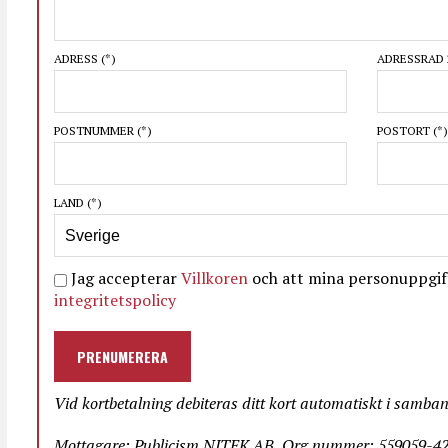
ADRESS
(*)
ADRESSRAD 
POSTNUMMER
(*)
POSTORT
(*)
LAND
(*)
Jag accepterar
Villkoren
och att mina personuppgift
integritetspolicy
PRENUMERERA
Vid kortbetalning debiteras ditt kort automatiskt i samba
Mottagare: Publicism NITEK AB, Org.nummer: 559059-423