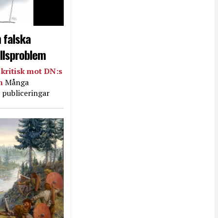
 falska
llsproblem
kritisk mot DN:s
in
Många
 publiceringar