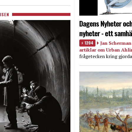
ISEN
Dagens Nyheter och
nyheter - ett samhä
1204
Jan Scherman 
artiklar om Urban Ahl
frågetecken kring gjorda