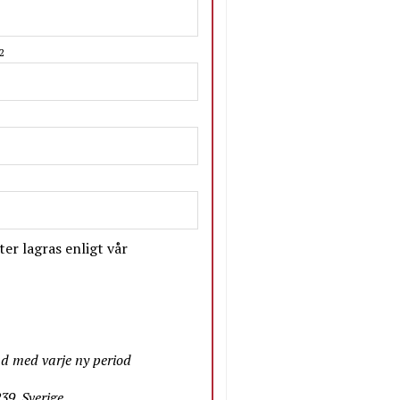
2
er lagras enligt vår
nd med varje ny period
9. Sverige