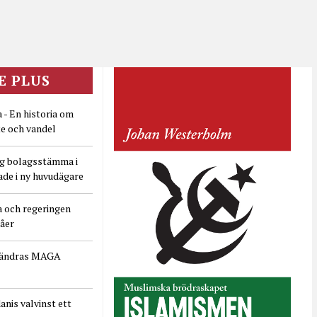
E PLUS
 - En historia om
e och vandel
ig bolagsstämma i
ade i ny huvudägare
a och regeringen
dåer
rändras MAGA
nis valvinst ett