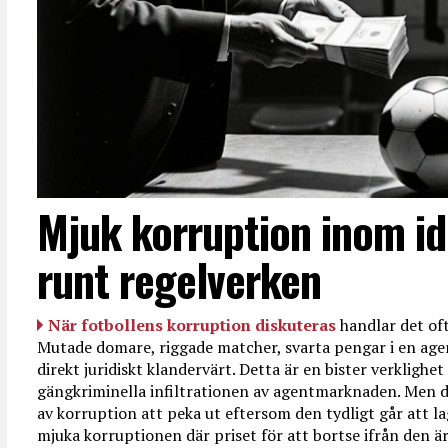
Mjuk korruption inom id
runt regelverken
När fotbollens korruption diskuteras
handlar det oft
Mutade domare, riggade matcher, svarta pengar i en age
direkt juridiskt klandervärt. Detta är en bister verkligh
gängkriminella infiltrationen av agentmarknaden. Men d
av korruption att peka ut eftersom den tydligt går att l
mjuka korruptionen där priset för att bortse ifrån den är