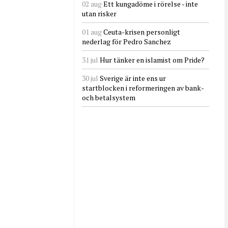
02 aug
Ett kungadöme i rörelse - inte
utan risker
01 aug
Ceuta-krisen personligt
nederlag för Pedro Sanchez
31 jul
Hur tänker en islamist om Pride?
30 jul
Sverige är inte ens ur
startblocken i reformeringen av bank-
och betalsystem