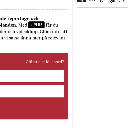
tveeggat svärd
nde reportage och
PLUS
öjanden.
Med
får du
bilder och videoklipp. Glöm inte att
n vi satsa ännu mer på relevant
Glömt ditt lösenord?