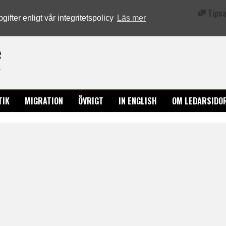
Tipsa
fter enligt vår integritetspolicy
Läs mer
Ledarsidorna.se
TIK
MIGRATION
ÖVRIGT
IN ENGLISH
OM LEDARSIDO