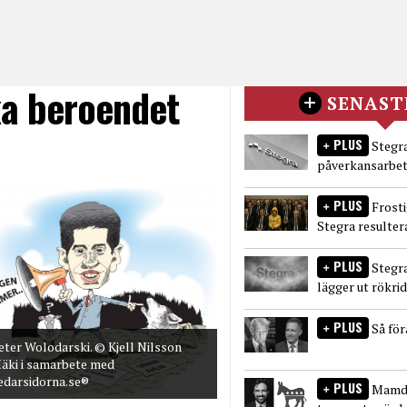
ka beroendet
SENAST
PLUS
Stegra
påverkansarbet
PLUS
Frost
Stegra resulter
PLUS
Stegr
lägger ut rökri
PLUS
Så fö
eter Wolodarski. © Kjell Nilsson
äki i samarbete med
edarsidorna.se®
PLUS
Mamda