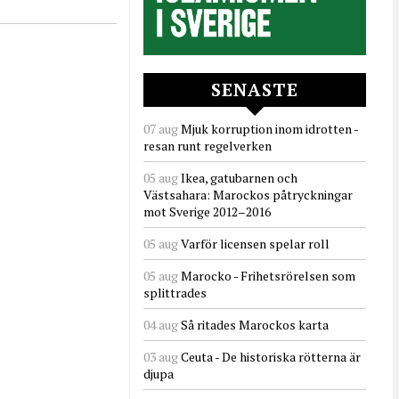
SENASTE
07 aug
Mjuk korruption inom idrotten -
resan runt regelverken
05 aug
Ikea, gatubarnen och
Västsahara: Marockos påtryckningar
mot Sverige 2012–2016
05 aug
Varför licensen spelar roll
05 aug
Marocko - Frihetsrörelsen som
splittrades
04 aug
Så ritades Marockos karta
03 aug
Ceuta - De historiska rötterna är
djupa