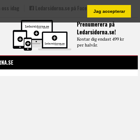
 oss idag
Ledarsidorna.se på Facebook
Jag accepterar
Prenumerera på
Ledarsidorna.se!
Kostar dig endast 499 kr
per halvår.
RNA.SE