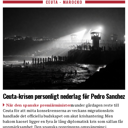
CEUTA - MAROCKO
Ceuta-krisen personligt nederlag för Pedro Sanchez
När den spanske premiärminister
n
under gårdagen reste till
Ceuta för att möta konsekvenserna av veckans migrationskris
handlade det officiella budskapet om akut krishantering. Men
bakom kaoset ligger en fyra år lång diplomatisk kris som sällan får
uppmärksamhet. Den spanska regeringens omsvängning i