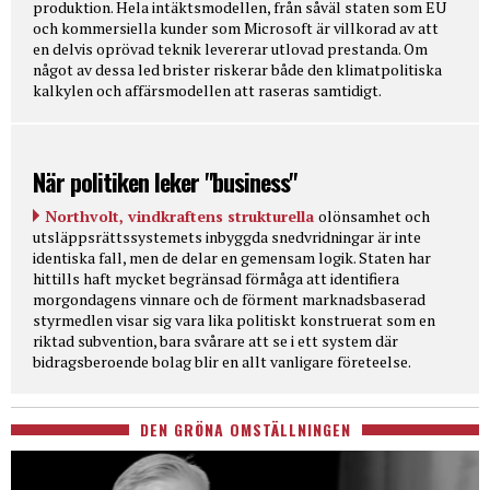
produktion. Hela intäktsmodellen, från såväl staten som EU
och kommersiella kunder som Microsoft är villkorad av att
en delvis oprövad teknik levererar utlovad prestanda. Om
något av dessa led brister riskerar både den klimatpolitiska
kalkylen och affärsmodellen att raseras samtidigt.
När politiken leker "business"
Northvolt, vindkraftens strukturella
olönsamhet och
utsläppsrättssystemets inbyggda snedvridningar är inte
identiska fall, men de delar en gemensam logik. Staten har
hittills haft mycket begränsad förmåga att identifiera
morgondagens vinnare och de förment marknadsbaserad
styrmedlen visar sig vara lika politiskt konstruerat som en
riktad subvention, bara svårare att se i ett system där
bidragsberoende bolag blir en allt vanligare företeelse.
DEN GRÖNA OMSTÄLLNINGEN