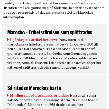
handel, för att stoppa ett svenskt erkännande av Västsahara.
Historien om Ikea, gatubarnen på Södermalm och den tystnad som
följde ger perspektiv på dagens svenska stöd för Marockos
autonomiplan.
Marocko - Frihetsrörelsen som splittrades
I gårdagens artikel beskrevs
framväxten av den
marockanska frihetsrörelsens nätverk från Genève 1930 till
Kairo 1947. Där ledarna al-Fassi och Abd el-Krim utgör två
grenar av samma rörelse. En rörelse som förenades genom
kontakter till Muslimska brödraskapets obestridde ledare
vid tiden, Amin al-Husseini. I den tredje delen av fyra följer hur
nätverket splittras och blir ramen för dagens konflikt.
Så ritades Marockos karta
Muslimska brödraskapets grundare
Hassan al-Banna
kallade honom sin vän. Jerusalems stormufti kallade honom
“vår broder”. Mannen som 1956 ritade kartan över