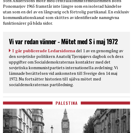
Sten Anderssons möte med centralkommittémedlemmen Boris
Ponomarjov 1965 framstår inte längre som en isolerad händelse
utan som en del av en långvarig och förtrolig partikanal. En exklusiv
kommunikationskanal som sköttes av identifierade namngivna
funktionärer på båda sidor.
Vi var redan vänner - Mötet med S i maj 1972
I går publicerade Ledarsidorna
del 1 av en genomgång av
den sovjetiske politikern Anatolij Tjernjajevs dagbok och dess
uppgifter om Socialdemokraternas kontakter med det
sovjetiska kommunistpartiets internationella avdelning. Vi
lämnade berättelsen vid ankomsten till Sverige den 14 maj
1972. Nu fortsätter historien till själva mötet med
socialdemokraternas partiledning.
PALESTINA