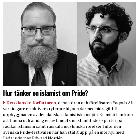
Hur tänker en islamist om Pride?
Den danske författaren
, debattören och föreläsaren Yaqoub Ali
var tidigare en aktiv rekryterare åt, och därmed bidragit till
uppbyggnaden av den danska islamistiska miljön. En miljö han kom
att lämna och är idag en av landets mest anlitade experter på
radikal islamism samt radikala muslimska rörelser. Inför den
svenska Pride-festivalen har han ställt upp på en intervju med
Ledarsidornas Edward Nordén.