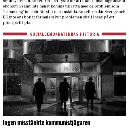
betalsystemen. En reform i det tysta för att bland annat digitalisera
ekonomin samt inte minst komma tillrätta med de problem som
"debanking" innebär för stat och enskilda. En reform där Sverige och
EU inte ens börjat formulera hur problemen skall lösas på ett
principiellt plan.
SOCIALDEMOKRATERNAS HISTORIA
Ingen misstänkte kommunistjägaren