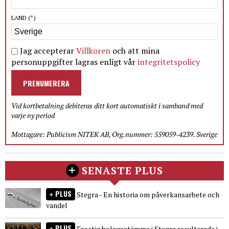
LAND
(*)
Jag accepterar
Villkoren
och att mina
personuppgifter lagras enligt vår
integritetspolicy
PRENUMERERA
Vid kortbetalning debiteras ditt kort automatiskt i samband med
varje ny period
Mottagare: Publicism NITEK AB, Org.nummer: 559059-4239. Sverige
SENASTE PLUS
PLUS
Stegra - En historia om påverkansarbete och
vandel
PLUS
Frostig bolagsstämma i Stegra resulterade i