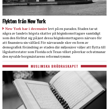
Flykten från New York
New York har i decennier
levt på en paradox. Staden tar ut
några av landets högsta skatter på höginkomsttagare samtidigt
som den förlitat sig på just dessa höginkomsttagares närvaro för
att finansiera sin välfärd. För närvarande sker en form av
demografisk förändring av staden där miljonärer väljer att flytta till
lågskattestater som Florida och Texas vilket påverkar och utmanar
den nyvalde borgmästarens reformutrymme.
MUSLIMSKA BRÖDRASKAPET