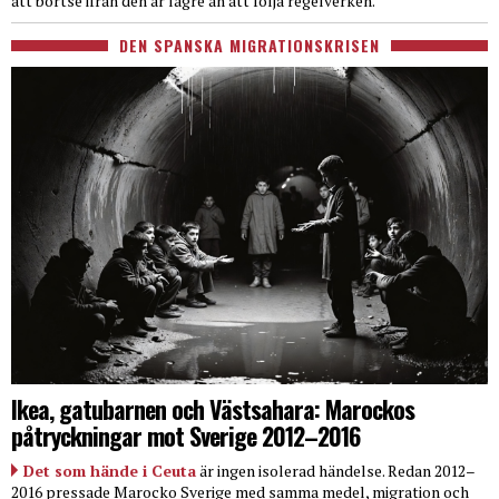
att bortse ifrån den är lägre än att följa regelverken.
DEN SPANSKA MIGRATIONSKRISEN
Ikea, gatubarnen och Västsahara: Marockos
påtryckningar mot Sverige 2012–2016
Det som hände i Ceuta
är ingen isolerad händelse. Redan 2012–
2016 pressade Marocko Sverige med samma medel, migration och