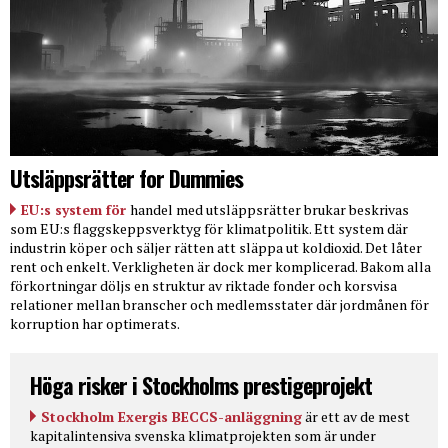
Utsläppsrätter for Dummies
EU:s system för
handel med utsläppsrätter brukar beskrivas
som EU:s flaggskeppsverktyg för klimatpolitik. Ett system där
industrin köper och säljer rätten att släppa ut koldioxid. Det låter
rent och enkelt. Verkligheten är dock mer komplicerad. Bakom alla
förkortningar döljs en struktur av riktade fonder och korsvisa
relationer mellan branscher och medlemsstater där jordmånen för
korruption har optimerats.
Höga risker i Stockholms prestigeprojekt
Stockholm Exergis BECCS-anläggning
är ett av de mest
kapitalintensiva svenska klimatprojekten som är under