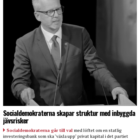
Socialdemokraterna skapar struktur med inbyggda
jävsrisker
Socialdemokraterna går till val
med löftet om en statlig
investeringsbank som ska "växla upp" privat kapital i det partiet