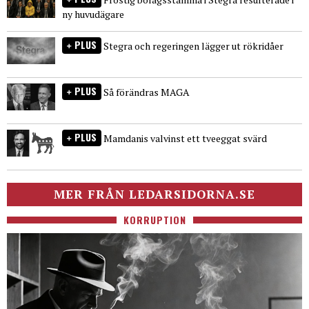
ny huvudägare
PLUS
Stegra och regeringen lägger ut rökridåer
PLUS
Så förändras MAGA
PLUS
Mamdanis valvinst ett tveeggat svärd
MER FRÅN LEDARSIDORNA.SE
KORRUPTION