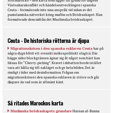
Stormarocko – den karta som ligger till grund för dagens
Västsaharakonflikt och händelseutvecklingen i spanska
Ceuta – formulerade inte sina anspråk vid sidan av det
panislamiska nätverket kring muftin och Brödraskapet. Han
formulerade dem inifrån det Muslimska brödraskapet.
Ceuta - De historiska rötterna är djupa
Migrationskrisen i den spanska exklaven Ceuta
har på
några dygn blivit ett svenskt inrikespolitiskt slagträ. Där
bägge sidor blockgränsen ägnar sig åt något som bäst kan
liknas för “Cherry-picking”. Kravet i debatten borde istället
vara att hålla sig till sakläget och ge hela bilden. Det är
rimligt i tider med desinformation. Frågan om
migrationskrisen i den spanska exklaven är större och går
djupare än vad som är allmänt känt.
Så ritades Marockos karta
Muslimska brödraskapets grundare
Hassan al-Banna