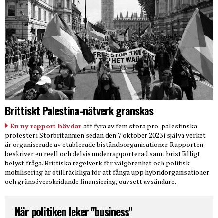
Brittiskt Palestina-nätverk granskas
En ny rapport hävdar
att fyra av fem stora pro-palestinska
protester i Storbritannien sedan den 7 oktober 2023 i själva verket
är organiserade av etablerade biståndsorganisationer. Rapporten
beskriver en reell och delvis underrapporterad samt bristfälligt
belyst fråga. Brittiska regelverk för välgörenhet och politisk
mobilisering är otillräckliga för att fånga upp hybridorganisationer
och gränsöverskridande finansiering, oavsett avsändare.
När politiken leker "business"