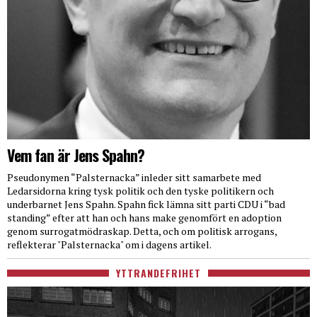
Vem fan är Jens Spahn?
Pseudonymen “Palsternacka” inleder sitt samarbete med
Ledarsidorna kring tysk politik och den tyske politikern och
underbarnet Jens Spahn. Spahn fick lämna sitt parti CDU i “bad
standing” efter att han och hans make genomfört en adoption
genom surrogatmödraskap. Detta, och om politisk arrogans,
reflekterar "Palsternacka" om i dagens artikel.
YTTRANDEFRIHET