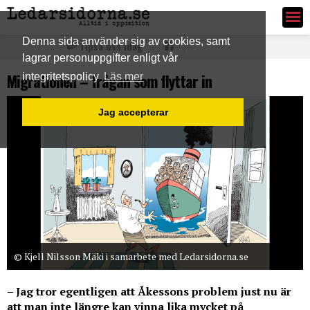
Ledarsidorna.se
Denna sida använder sig av cookies, samt
Tipsa oss idag
lagrar personuppgifter enligt vår
Migrationen – frågan som flyttar in
integritetspolicy
Läs mer
Jag accepterar
© Kjell Nilsson Mäki i samarbete med Ledarsidorna.se
– Jag tror egentligen att Åkessons problem just nu är
att man inte längre kan vinna lika mycket på