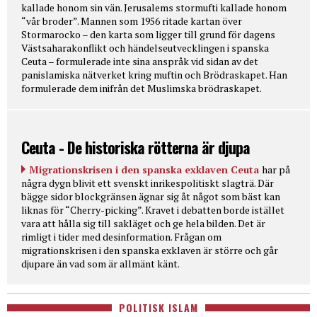
kallade honom sin vän. Jerusalems stormufti kallade honom
“vår broder”. Mannen som 1956 ritade kartan över
Stormarocko – den karta som ligger till grund för dagens
Västsaharakonflikt och händelseutvecklingen i spanska
Ceuta – formulerade inte sina anspråk vid sidan av det
panislamiska nätverket kring muftin och Brödraskapet. Han
formulerade dem inifrån det Muslimska brödraskapet.
Ceuta - De historiska rötterna är djupa
Migrationskrisen i den spanska exklaven Ceuta
har på
några dygn blivit ett svenskt inrikespolitiskt slagträ. Där
bägge sidor blockgränsen ägnar sig åt något som bäst kan
liknas för “Cherry-picking”. Kravet i debatten borde istället
vara att hålla sig till sakläget och ge hela bilden. Det är
rimligt i tider med desinformation. Frågan om
migrationskrisen i den spanska exklaven är större och går
djupare än vad som är allmänt känt.
POLITISK ISLAM