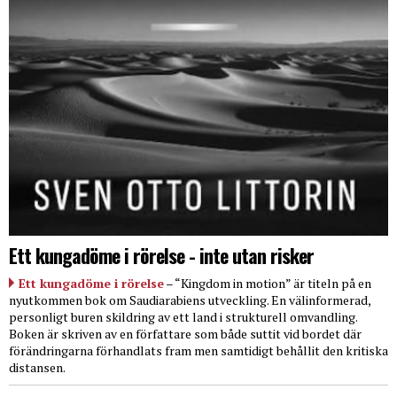
Ett kungadöme i rörelse - inte utan risker
Ett kungadöme i rörelse
– “Kingdom in motion” är titeln på en
nyutkommen bok om Saudiarabiens utveckling. En välinformerad,
personligt buren skildring av ett land i strukturell omvandling.
Boken är skriven av en författare som både suttit vid bordet där
förändringarna förhandlats fram men samtidigt behållit den kritiska
distansen.