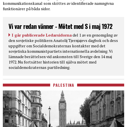
kommunikationskanal som sköttes av identifierade namngivna
funktionärer på båda sidor.
Vi var redan vänner - Mötet med S i maj 1972
I går publicerade Ledarsidorna
del 1 av en genomgång av
den sovjetiske politikern Anatolij Tjernjajevs dagbok och dess
uppgifter om Socialdemokraternas kontakter med det
sovjetiska kommunistpartiets internationella avdelning. Vi
lämnade berättelsen vid ankomsten till Sverige den 14 maj
1972. Nu fortsätter historien till själva mötet med
socialdemokraternas partiledning.
PALESTINA