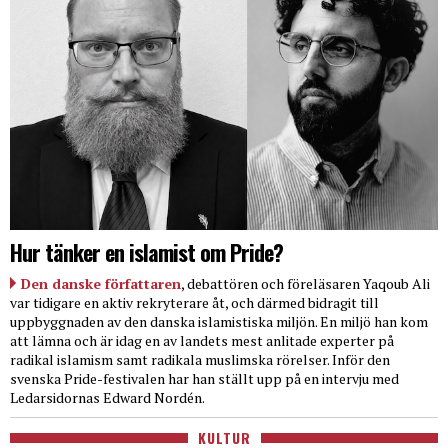
Hur tänker en islamist om Pride?
Den danske författaren
, debattören och föreläsaren Yaqoub Ali
var tidigare en aktiv rekryterare åt, och därmed bidragit till
uppbyggnaden av den danska islamistiska miljön. En miljö han kom
att lämna och är idag en av landets mest anlitade experter på
radikal islamism samt radikala muslimska rörelser. Inför den
svenska Pride-festivalen har han ställt upp på en intervju med
Ledarsidornas Edward Nordén.
KULTUR