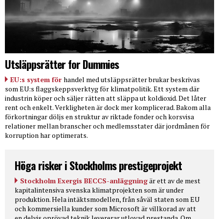
Utsläppsrätter for Dummies
EU:s system för
handel med utsläppsrätter brukar beskrivas
som EU:s flaggskeppsverktyg för klimatpolitik. Ett system där
industrin köper och säljer rätten att släppa ut koldioxid. Det låter
rent och enkelt. Verkligheten är dock mer komplicerad. Bakom alla
förkortningar döljs en struktur av riktade fonder och korsvisa
relationer mellan branscher och medlemsstater där jordmånen för
korruption har optimerats.
Höga risker i Stockholms prestigeprojekt
Stockholm Exergis BECCS-anläggning
är ett av de mest
kapitalintensiva svenska klimatprojekten som är under
produktion. Hela intäktsmodellen, från såväl staten som EU
och kommersiella kunder som Microsoft är villkorad av att
en delvis oprövad teknik levererar utlovad prestanda. Om