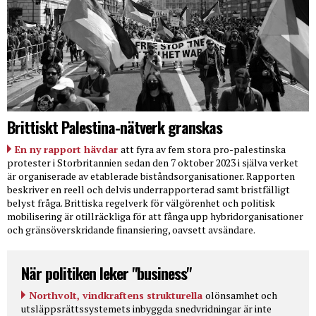
Brittiskt Palestina-nätverk granskas
En ny rapport hävdar
att fyra av fem stora pro-palestinska
protester i Storbritannien sedan den 7 oktober 2023 i själva verket
är organiserade av etablerade biståndsorganisationer. Rapporten
beskriver en reell och delvis underrapporterad samt bristfälligt
belyst fråga. Brittiska regelverk för välgörenhet och politisk
mobilisering är otillräckliga för att fånga upp hybridorganisationer
och gränsöverskridande finansiering, oavsett avsändare.
När politiken leker "business"
Northvolt, vindkraftens strukturella
olönsamhet och
utsläppsrättssystemets inbyggda snedvridningar är inte