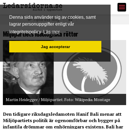
Ledarsidorna.se
Denna sida använder sig av cookies, samt
Tipsa oss idag
lagrar personuppgifter enligt vår
Miljöpartiets ideologiska rötter
integritetspolicy
Läs mer
Jag accepterar
Martin Heidegger / Miljöpartiet. Foto: Wikipedia. Montage
Den tidigare riksdagsledamoten Hanif Bali menar att
Miljöpartiets politik är ogenomförbar och bygger på
infantila drömmar om enhörningars existens. Bali har