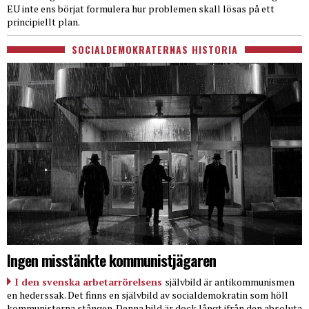
EU inte ens börjat formulera hur problemen skall lösas på ett
principiellt plan.
SOCIALDEMOKRATERNAS HISTORIA
Ingen misstänkte kommunistjägaren
I den svenska arbetarrörelsens
självbild är antikommunismen
en hederssak. Det finns en självbild av socialdemokratin som höll
kommunisterna stången. Denna bild är dock långt ifrån den absoluta