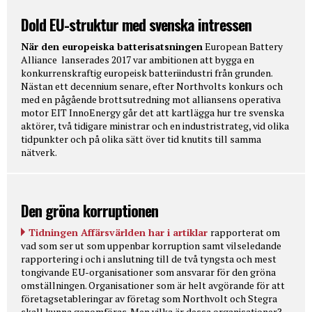
Dold EU-struktur med svenska intressen
När den europeiska batterisatsningen
European Battery
Alliance lanserades 2017 var ambitionen att bygga en
konkurrenskraftig europeisk batteriindustri från grunden.
Nästan ett decennium senare, efter Northvolts konkurs och
med en pågående brottsutredning mot alliansens operativa
motor EIT InnoEnergy går det att kartlägga hur tre svenska
aktörer, två tidigare ministrar och en industristrateg, vid olika
tidpunkter och på olika sätt över tid knutits till samma
nätverk.
Den gröna korruptionen
Tidningen Affärsvärlden har i artiklar
rapporterat om
vad som ser ut som uppenbar korruption samt vilseledande
rapportering i och i anslutning till de två tyngsta och mest
tongivande EU-organisationer som ansvarar för den gröna
omställningen. Organisationer som är helt avgörande för att
företagsetableringar av företag som Northvolt och Stegra
skall kunna genomföras. Men vilka är dessa organisationer?