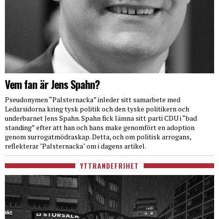
Vem fan är Jens Spahn?
Pseudonymen “Palsternacka” inleder sitt samarbete med
Ledarsidorna kring tysk politik och den tyske politikern och
underbarnet Jens Spahn. Spahn fick lämna sitt parti CDU i “bad
standing” efter att han och hans make genomfört en adoption
genom surrogatmödraskap. Detta, och om politisk arrogans,
reflekterar "Palsternacka" om i dagens artikel.
YTTRANDEFRIHET