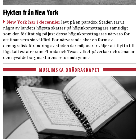
Flykten från New York
New York har i decennier
levt på en paradox. Staden tar ut
några av landets högsta skatter på höginkomsttagare samtidigt
som den förlitat sig på just dessa höginkomsttagares närvaro för
att finansiera sin välfärd. För närvarande sker en form av
demografisk förändring av staden där miljonärer väljer att flytta till
lågskattestater som Florida och Texas vilket påverkar och utmanar
den nyvalde borgmästarens reformutrymme.
MUSLIMSKA BRÖDRASKAPET