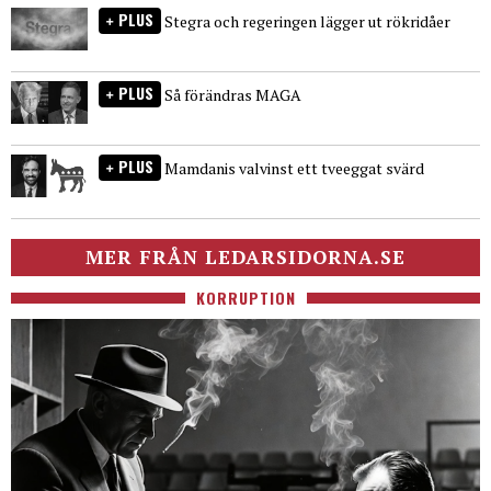
PLUS
Stegra och regeringen lägger ut rökridåer
PLUS
Så förändras MAGA
PLUS
Mamdanis valvinst ett tveeggat svärd
MER FRÅN LEDARSIDORNA.SE
KORRUPTION