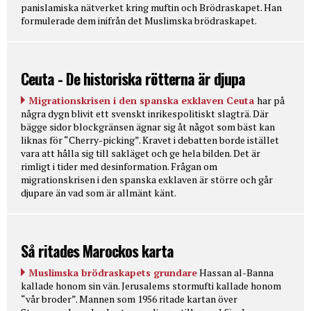
panislamiska nätverket kring muftin och Brödraskapet. Han
formulerade dem inifrån det Muslimska brödraskapet.
Ceuta - De historiska rötterna är djupa
Migrationskrisen i den spanska exklaven Ceuta
har på
några dygn blivit ett svenskt inrikespolitiskt slagträ. Där
bägge sidor blockgränsen ägnar sig åt något som bäst kan
liknas för “Cherry-picking”. Kravet i debatten borde istället
vara att hålla sig till sakläget och ge hela bilden. Det är
rimligt i tider med desinformation. Frågan om
migrationskrisen i den spanska exklaven är större och går
djupare än vad som är allmänt känt.
Så ritades Marockos karta
Muslimska brödraskapets grundare
Hassan al-Banna
kallade honom sin vän. Jerusalems stormufti kallade honom
“vår broder”. Mannen som 1956 ritade kartan över