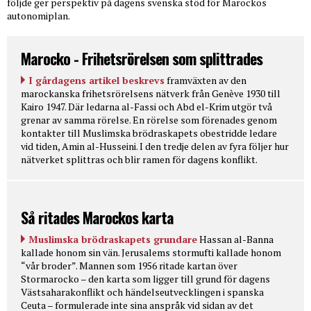
följde ger perspektiv på dagens svenska stöd för Marockos
autonomiplan.
Marocko - Frihetsrörelsen som splittrades
I gårdagens artikel beskrevs
framväxten av den
marockanska frihetsrörelsens nätverk från Genève 1930 till
Kairo 1947. Där ledarna al-Fassi och Abd el-Krim utgör två
grenar av samma rörelse. En rörelse som förenades genom
kontakter till Muslimska brödraskapets obestridde ledare
vid tiden, Amin al-Husseini. I den tredje delen av fyra följer hur
nätverket splittras och blir ramen för dagens konflikt.
Så ritades Marockos karta
Muslimska brödraskapets grundare
Hassan al-Banna
kallade honom sin vän. Jerusalems stormufti kallade honom
“vår broder”. Mannen som 1956 ritade kartan över
Stormarocko – den karta som ligger till grund för dagens
Västsaharakonflikt och händelseutvecklingen i spanska
Ceuta – formulerade inte sina anspråk vid sidan av det