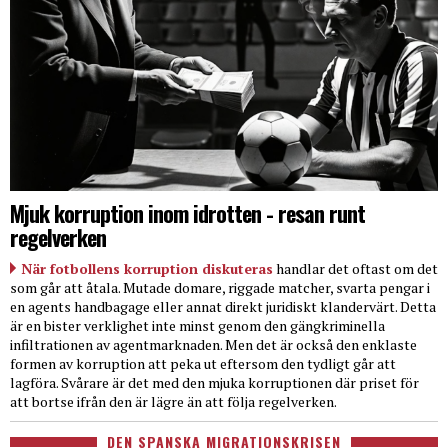
Mjuk korruption inom idrotten - resan runt
regelverken
När fotbollens korruption diskuteras
handlar det oftast om det
som går att åtala. Mutade domare, riggade matcher, svarta pengar i
en agents handbagage eller annat direkt juridiskt klandervärt. Detta
är en bister verklighet inte minst genom den gängkriminella
infiltrationen av agentmarknaden. Men det är också den enklaste
formen av korruption att peka ut eftersom den tydligt går att
lagföra. Svårare är det med den mjuka korruptionen där priset för
att bortse ifrån den är lägre än att följa regelverken.
DEN SPANSKA MIGRATIONSKRISEN