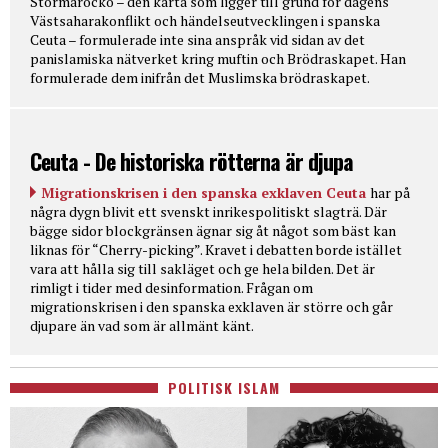
Stormarocko – den karta som ligger till grund för dagens
Västsaharakonflikt och händelseutvecklingen i spanska
Ceuta – formulerade inte sina anspråk vid sidan av det
panislamiska nätverket kring muftin och Brödraskapet. Han
formulerade dem inifrån det Muslimska brödraskapet.
Ceuta - De historiska rötterna är djupa
Migrationskrisen i den spanska exklaven Ceuta
har på
några dygn blivit ett svenskt inrikespolitiskt slagträ. Där
bägge sidor blockgränsen ägnar sig åt något som bäst kan
liknas för “Cherry-picking”. Kravet i debatten borde istället
vara att hålla sig till sakläget och ge hela bilden. Det är
rimligt i tider med desinformation. Frågan om
migrationskrisen i den spanska exklaven är större och går
djupare än vad som är allmänt känt.
POLITISK ISLAM