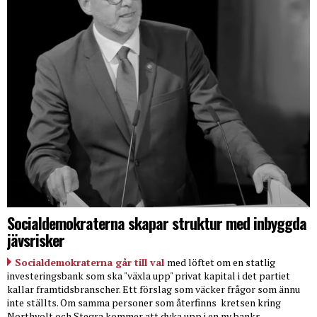
Socialdemokraterna skapar struktur med inbyggda
jävsrisker
Socialdemokraterna går till val
med löftet om en statlig
investeringsbank som ska "växla upp" privat kapital i det partiet
kallar framtidsbranscher. Ett förslag som väcker frågor som ännu
inte ställts. Om samma personer som återfinns
kretsen kring
Northvolt och Stegra kommer att dyka upp i en ny banks