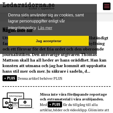
Ledarsidorna.se
Denna sida använder sig av cookies, samt
Tipsa oss idag
lagrar personuppgifter enligt vår
Någon blev sur
integritetspolicy
Läs mer
Utvecklingen i den publicistiska miljön är fullständigt
Jag accepterar
fantastisk. Expressens förstasida idag är en hyllning
och ett försvar för det fria ordet och den oberoende
journalistiken. Den ansvarige utgivaren Thomas
Mattson skall ha all heder av hans oräddhet. Han kan
konsten att utmana och jag har kommit att uppskatta
hans stil mer och mer. Ju säkrare i sadeln, d...
PLUS
Denna artikel behöver PLUS
Missa inte våra fördjupande reportage
och extramaterial i våra avslöjanden.
PLUS
Med
får du tillgång till alla
artiklar, bilder och videoklipp. Glöm inte att