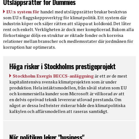
Utsläppsrätter for Dummies
EU:s system för
handel med utsläppsrätter brukar beskrivas
som EU:s flaggskeppsverktyg för klimatpolitik. Ett system där
industrin köper och säljer rätten att släppa ut koldioxid. Det låter
rent och enkelt. Verkligheten är dock mer komplicerad. Bakom alla
förkortningar döljs en struktur av riktade fonder och korsvisa
relationer mellan branscher och medlemsstater där jordmånen för
korruption har optimerats.
Höga risker i Stockholms prestigeprojekt
Stockholm Exergis BECCS-anläggning
är ett av de mest
kapitalintensiva svenska klimatprojekten som är under
produktion. Hela intäktsmodellen, från såväl staten som EU
och kommersiella kunder som Microsoft är villkorad av att
en delvis oprövad teknik levererar utlovad prestanda. Om
något av dessa led brister riskerar både den klimatpolitiska
kalkylen och affärsmodellen att raseras samtidigt.
När politiken leker "business"