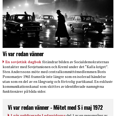
Vi var redan vänner
En sovjetisk dagbok
förändrar bilden av Socialdemokraternas
kontakter med Sovjetunionen och Kreml under det “Kalla kriget”.
Sten Anderssons möte med centralkommittémedlemmen Boris
Ponomarjov 1965 framstår inte längre som en isolerad händelse
utan som en del av en långvarig och förtrolig partikanal. En exklusiv
kommunikationskanal som sköttes av identifierade namngivna
funktionärer på båda sidor.
Vi var redan vänner - Mötet med S i maj 1972
I går publicerade Ledarsidorna
del 1 av en genomgång av