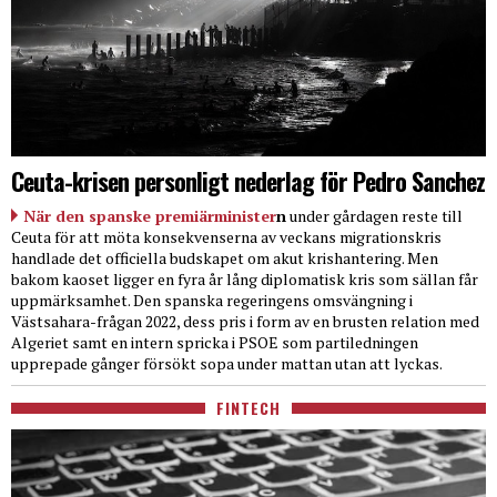
Ceuta-krisen personligt nederlag för Pedro Sanchez
När den spanske premiärminister
n
under gårdagen reste till
Ceuta för att möta konsekvenserna av veckans migrationskris
handlade det officiella budskapet om akut krishantering. Men
bakom kaoset ligger en fyra år lång diplomatisk kris som sällan får
uppmärksamhet. Den spanska regeringens omsvängning i
Västsahara-frågan 2022, dess pris i form av en brusten relation med
Algeriet samt en intern spricka i PSOE som partiledningen
upprepade gånger försökt sopa under mattan utan att lyckas.
FINTECH