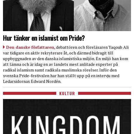
Hur tänker en islamist om Pride?
Den danske författaren
, debattören och föreläsaren Yaqoub Ali
var tidigare en aktiv rekryterare åt, och därmed bidragit till
uppbyggnaden av den danska islamistiska miljön. En miljö han kom
att lämna och är idag en av landets mest anlitade experter på
radikal islamism samt radikala muslimska rörelser. Inför den
svenska Pride-festivalen har han ställt upp på en intervju med
Ledarsidornas Edward Nordén.
KULTUR