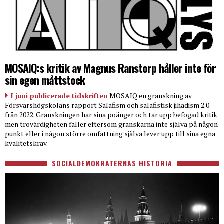
MOSAIQ:s kritik av Magnus Ranstorp håller inte för
sin egen måttstock
I juni publicerade tidskriften
MOSAIQ en granskning av
Försvarshögskolans rapport Salafism och salafistisk jihadism 2.0
från 2022. Granskningen har sina poänger och tar upp befogad kritik
men trovärdigheten faller eftersom granskarna inte själva på någon
punkt eller i någon större omfattning själva lever upp till sina egna
kvalitetskrav.
SOCIALDEMOKRATERNAS HISTORIA