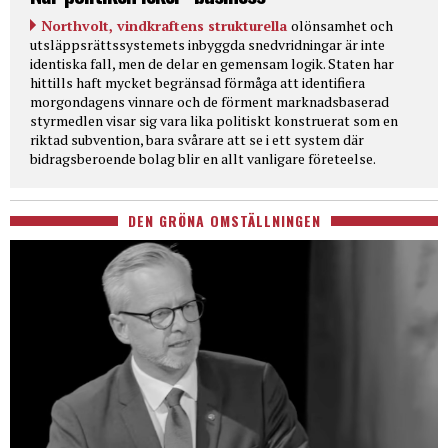
Northvolt, vindkraftens strukturella
olönsamhet och
utsläppsrättssystemets inbyggda snedvridningar är inte
identiska fall, men de delar en gemensam logik. Staten har
hittills haft mycket begränsad förmåga att identifiera
morgondagens vinnare och de förment marknadsbaserad
styrmedlen visar sig vara lika politiskt konstruerat som en
riktad subvention, bara svårare att se i ett system där
bidragsberoende bolag blir en allt vanligare företeelse.
DEN GRÖNA OMSTÄLLNINGEN