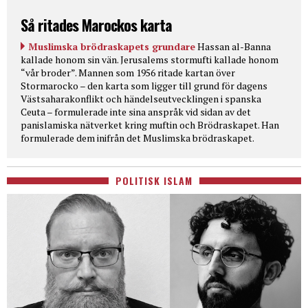
Så ritades Marockos karta
Muslimska brödraskapets grundare
Hassan al-Banna
kallade honom sin vän. Jerusalems stormufti kallade honom
“vår broder”. Mannen som 1956 ritade kartan över
Stormarocko – den karta som ligger till grund för dagens
Västsaharakonflikt och händelseutvecklingen i spanska
Ceuta – formulerade inte sina anspråk vid sidan av det
panislamiska nätverket kring muftin och Brödraskapet. Han
formulerade dem inifrån det Muslimska brödraskapet.
POLITISK ISLAM