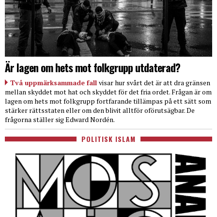
Är lagen om hets mot folkgrupp utdaterad?
Två uppmärksammade fall
visar hur svårt det är att dra gränsen
mellan skyddet mot hat och skyddet för det fria ordet. Frågan är om
lagen om hets mot folkgrupp fortfarande tillämpas på ett sätt som
stärker rättsstaten eller om den blivit alltför oförutsägbar. De
frågorna ställer sig Edward Nordén.
POLITISK ISLAM