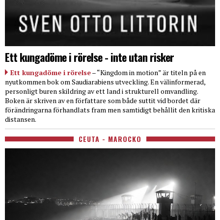
Ett kungadöme i rörelse - inte utan risker
Ett kungadöme i rörelse
– “Kingdom in motion” är titeln på en
nyutkommen bok om Saudiarabiens utveckling. En välinformerad,
personligt buren skildring av ett land i strukturell omvandling.
Boken är skriven av en författare som både suttit vid bordet där
förändringarna förhandlats fram men samtidigt behållit den kritiska
distansen.
CEUTA - MAROCKO