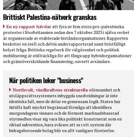
Brittiskt Palestina-nätverk granskas
En ny rapport hävdar
att fyra av fem stora pro-palestinska
protester i Storbritannien sedan den 7 oktober 2023 i själva verket
är organiserade av etablerade biståndsorganisationer. Rapporten
beskriver en reell och delvis underrapporterad samt bristfälligt
belyst fråga. Brittiska regelverk för välgörenhet och politisk
mobilisering är otillräckliga för att fånga upp hybridorganisationer
och gränsöverskridande finansiering, oavsett avsändare.
När politiken leker "business"
Northvolt, vindkraftens strukturella
olönsamhet och
utsläppsrättssystemets inbyggda snedvridningar är inte
identiska fall, men de delar en gemensam logik. Staten har
hittills haft mycket begränsad förmåga att identifiera
morgondagens vinnare och de förment marknadsbaserad
styrmedlen visar sig vara lika politiskt konstruerat som en
riktad subvention, bara svårare att se i ett system där
bidragsberoende bolag blir en allt vanligare företeelse.