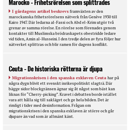
Marocko - Frihetsrörelsen som splittrades
I gårdagens artikel beskrevs
framväxten av den
marockanska frihetsrörelsens nätverk från Genève 1930 till
Kairo 1947. Där ledarna al-Fassi och Abd el-Krim utgör två
grenar av samma rörelse. En rörelse som förenades genom
kontakter till Muslimska brödraskapets obestridde ledare
vid tiden, Amin al-Husseini. I den tredje delen av fyra följer hur
nätverket splittras och blir ramen för dagens konflikt.
Ceuta - De historiska rötterna är djupa
Migrationskrisen i den spanska exklaven Ceuta
har på
några dygn blivit ett svenskt inrikespolitiskt slagträ. Där
bägge sidor blockgränsen ägnar sig åt något som bäst kan
liknas för “Cherry-picking”. Kravet i debatten borde istället
vara att hålla sig till sakläget och ge hela bilden. Det är
rimligt i tider med desinformation. Frågan om
migrationskrisen i den spanska exklaven är större och går
djupare än vad som är allmänt känt.