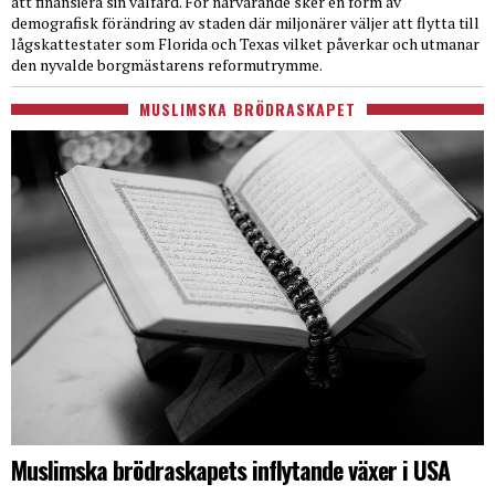
att finansiera sin välfärd. För närvarande sker en form av
demografisk förändring av staden där miljonärer väljer att flytta till
lågskattestater som Florida och Texas vilket påverkar och utmanar
den nyvalde borgmästarens reformutrymme.
MUSLIMSKA BRÖDRASKAPET
Muslimska brödraskapets inflytande växer i USA