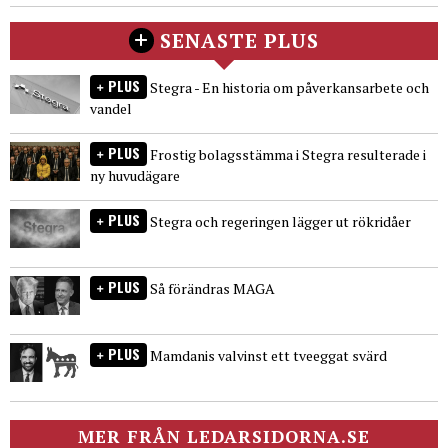
SENASTE PLUS
PLUS
Stegra - En historia om påverkansarbete och
vandel
PLUS
Frostig bolagsstämma i Stegra resulterade i
ny huvudägare
PLUS
Stegra och regeringen lägger ut rökridåer
PLUS
Så förändras MAGA
PLUS
Mamdanis valvinst ett tveeggat svärd
MER FRÅN LEDARSIDORNA.SE