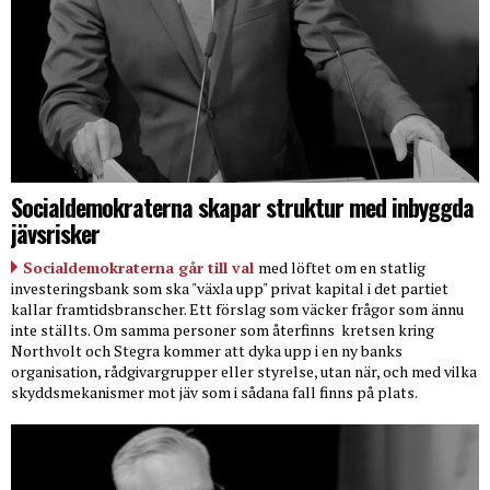
Socialdemokraterna skapar struktur med inbyggda
jävsrisker
Socialdemokraterna går till val
med löftet om en statlig
investeringsbank som ska "växla upp" privat kapital i det partiet
kallar framtidsbranscher. Ett förslag som väcker frågor som ännu
inte ställts. Om samma personer som återfinns
kretsen kring
Northvolt och Stegra kommer att dyka upp i en ny banks
organisation, rådgivargrupper eller styrelse, utan när, och med vilka
skyddsmekanismer mot jäv som i sådana fall finns på plats.