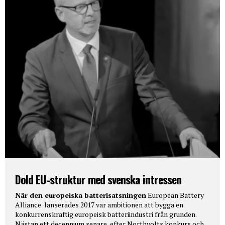
Dold EU-struktur med svenska intressen
När den europeiska batterisatsningen
European Battery
Alliance lanserades 2017 var ambitionen att bygga en
konkurrenskraftig europeisk batteriindustri från grunden.
Nästan ett decennium senare, efter Northvolts konkurs och