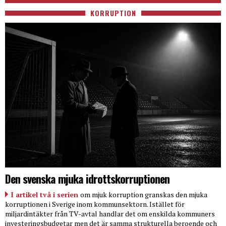
KORRUPTION
Den svenska mjuka idrottskorruptionen
I artikel två i serien
om mjuk korruption granskas den mjuka
korruptionen i Sverige inom kommunsektorn. Istället för
miljardintäkter från TV-avtal handlar det om enskilda kommuners
investeringsbudgetar men det är samma strukturella beroende och