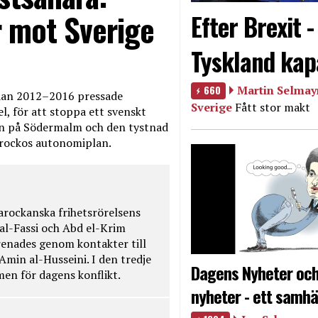
 mot Sverige
Efter Brexit 
Tyskland kap
660
Martin Selmayr
edan 2012–2016 pressade
Sverige
Fått stor makt
, för att stoppa ett svenskt
en på Södermalm och den tystnad
Marockos autonomiplan.
rockanska frihetsrörelsens
 al-Fassi och Abd el-Krim
renades genom kontakter till
Amin al-Husseini. I den tredje
Dagens Nyheter och
amen för dagens konflikt.
nyheter - ett samhä