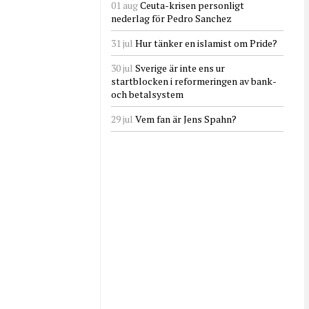
01 aug
Ceuta-krisen personligt
nederlag för Pedro Sanchez
31 jul
Hur tänker en islamist om Pride?
30 jul
Sverige är inte ens ur
startblocken i reformeringen av bank-
och betalsystem
29 jul
Vem fan är Jens Spahn?