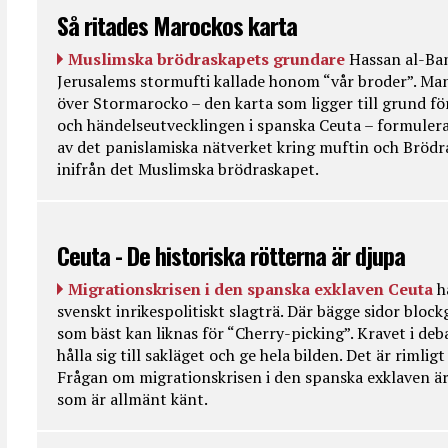
Så ritades Marockos karta
Muslimska brödraskapets grundare
Hassan al-Ban
Jerusalems stormufti kallade honom “vår broder”. Ma
över Stormarocko – den karta som ligger till grund fö
och händelseutvecklingen i spanska Ceuta – formulera
av det panislamiska nätverket kring muftin och Bröd
inifrån det Muslimska brödraskapet.
Ceuta - De historiska rötterna är djupa
Migrationskrisen i den spanska exklaven Ceuta
h
svenskt inrikespolitiskt slagträ. Där bägge sidor bloc
som bäst kan liknas för “Cherry-picking”. Kravet i deba
hålla sig till sakläget och ge hela bilden. Det är rimlig
Frågan om migrationskrisen i den spanska exklaven är
som är allmänt känt.