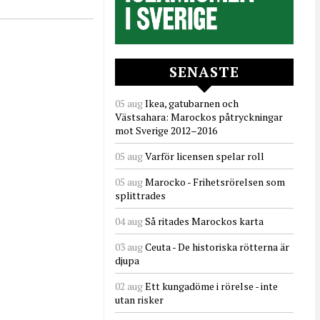
SENASTE
05 aug
Ikea, gatubarnen och
Västsahara: Marockos påtryckningar
mot Sverige 2012–2016
05 aug
Varför licensen spelar roll
05 aug
Marocko - Frihetsrörelsen som
splittrades
04 aug
Så ritades Marockos karta
03 aug
Ceuta - De historiska rötterna är
djupa
02 aug
Ett kungadöme i rörelse - inte
utan risker