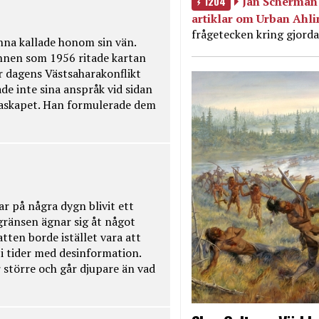
1204
Jan Scherman 
artiklar om Urban Ahl
frågetecken kring gjorda
na kallade honom sin vän.
nnen som 1956 ritade kartan
r dagens Västsaharakonflikt
de inte sina anspråk vid sidan
raskapet. Han formulerade dem
ar på några dygn blivit ett
kgränsen ägnar sig åt något
tten borde istället vara att
t i tider med desinformation.
 större och går djupare än vad