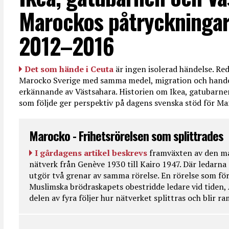
Marockos påtryckningar
2012–2016
Det som hände i Ceuta
är ingen isolerad händelse. R
Marocko Sverige med samma medel, migration och handel
erkännande av Västsahara. Historien om Ikea, gatubarn
som följde ger perspektiv på dagens svenska stöd för 
Marocko - Frihetsrörelsen som splittrades
I gårdagens artikel beskrevs
framväxten av den ma
nätverk från Genève 1930 till Kairo 1947. Där ledarna
utgör två grenar av samma rörelse. En rörelse som fö
Muslimska brödraskapets obestridde ledare vid tiden, 
delen av fyra följer hur nätverket splittras och blir r