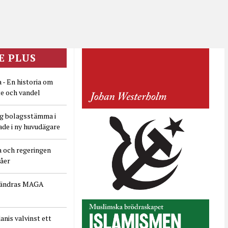
E PLUS
 - En historia om
e och vandel
ig bolagsstämma i
ade i ny huvudägare
a och regeringen
dåer
rändras MAGA
nis valvinst ett