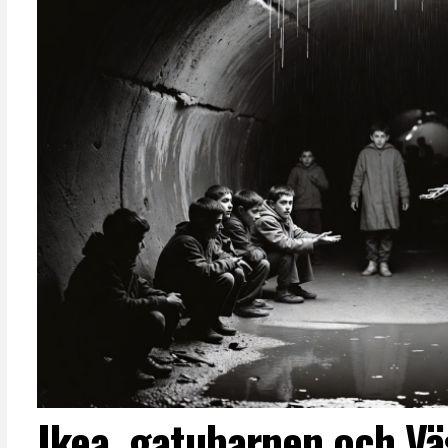
Ikea, gatubarnen och Vä