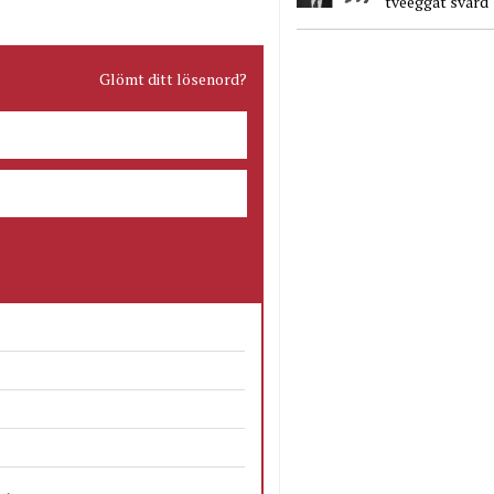
tveeggat svärd
Glömt ditt lösenord?