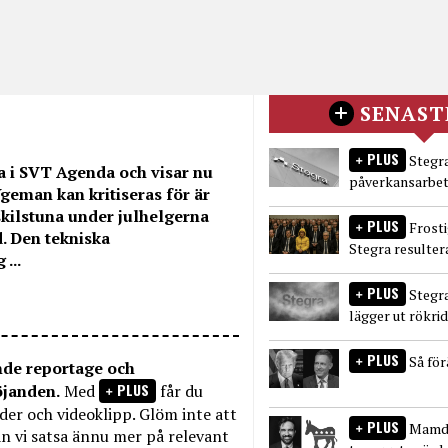
SENAST
PLUS
Stegra
a i SVT Agenda och visar nu
påverkansarbet
Ygeman kan kritiseras för är
skilstuna under julhelgerna
PLUS
Frost
. Den tekniska
Stegra resulter
...
PLUS
Stegr
lägger ut rökri
PLUS
Så fö
nde reportage och
PLUS
öjanden.
Med
får du
bilder och videoklipp. Glöm inte att
PLUS
Mamda
n vi satsa ännu mer på relevant