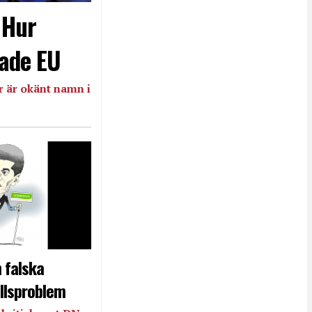
- Hur
ade EU
 är okänt namn i
 falska
llsproblem