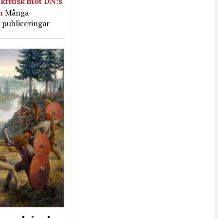
kritisk mot DN:s
in
Många
 publiceringar