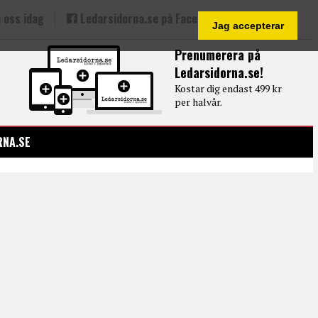
 oss idag
Ledarsidorna.se på Facebook
Jag accepterar
Prenumerera på
Ledarsidorna.se!
Kostar dig endast 499 kr
per halvår.
RNA.SE