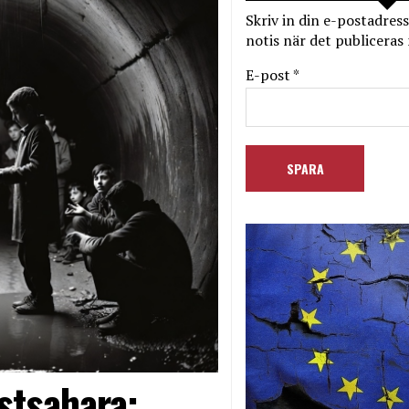
Skriv in din e-postadress
notis när det publiceras 
E-post *
stsahara: