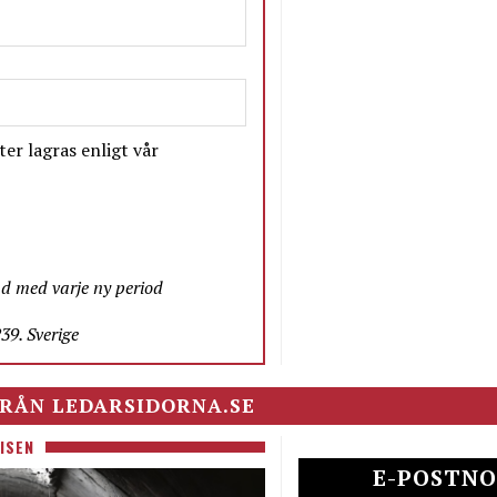
er lagras enligt vår
nd med varje ny period
9. Sverige
RÅN LEDARSIDORNA.SE
ISEN
E-POSTNO