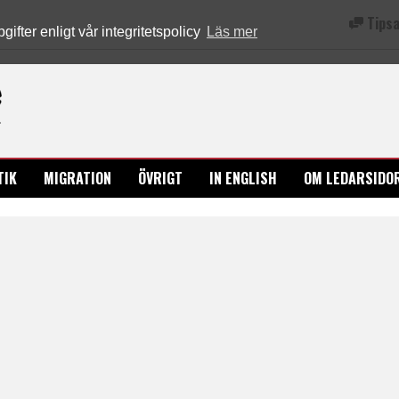
Tipsa
fter enligt vår integritetspolicy
Läs mer
Ledarsidorna.se
TIK
MIGRATION
ÖVRIGT
IN ENGLISH
OM LEDARSIDO