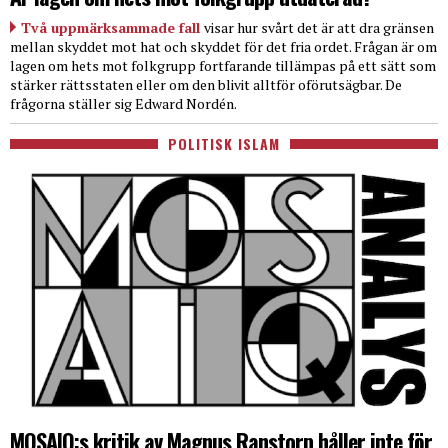
Två uppmärksammade fall
visar hur svårt det är att dra gränsen
mellan skyddet mot hat och skyddet för det fria ordet. Frågan är om
lagen om hets mot folkgrupp fortfarande tillämpas på ett sätt som
stärker rättsstaten eller om den blivit alltför oförutsägbar. De
frågorna ställer sig Edward Nordén.
POLITISK ISLAM
MOSAIQ:s kritik av Magnus Ranstorp håller inte för