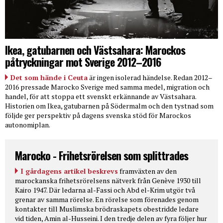
Ikea, gatubarnen och Västsahara: Marockos
påtryckningar mot Sverige 2012–2016
Det som hände i Ceuta
är ingen isolerad händelse. Redan 2012–
2016 pressade Marocko Sverige med samma medel, migration och
handel, för att stoppa ett svenskt erkännande av Västsahara.
Historien om Ikea, gatubarnen på Södermalm och den tystnad som
följde ger perspektiv på dagens svenska stöd för Marockos
autonomiplan.
Marocko - Frihetsrörelsen som splittrades
I gårdagens artikel beskrevs
framväxten av den
marockanska frihetsrörelsens nätverk från Genève 1930 till
Kairo 1947. Där ledarna al-Fassi och Abd el-Krim utgör två
grenar av samma rörelse. En rörelse som förenades genom
kontakter till Muslimska brödraskapets obestridde ledare
vid tiden, Amin al-Husseini. I den tredje delen av fyra följer hur