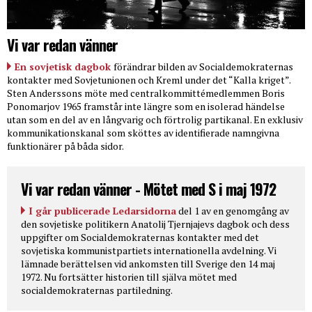
Vi var redan vänner
En sovjetisk dagbok
förändrar bilden av Socialdemokraternas
kontakter med Sovjetunionen och Kreml under det “Kalla kriget”.
Sten Anderssons möte med centralkommittémedlemmen Boris
Ponomarjov 1965 framstår inte längre som en isolerad händelse
utan som en del av en långvarig och förtrolig partikanal. En exklusiv
kommunikationskanal som sköttes av identifierade namngivna
funktionärer på båda sidor.
Vi var redan vänner - Mötet med S i maj 1972
I går publicerade Ledarsidorna
del 1 av en genomgång av
den sovjetiske politikern Anatolij Tjernjajevs dagbok och dess
uppgifter om Socialdemokraternas kontakter med det
sovjetiska kommunistpartiets internationella avdelning. Vi
lämnade berättelsen vid ankomsten till Sverige den 14 maj
1972. Nu fortsätter historien till själva mötet med
socialdemokraternas partiledning.