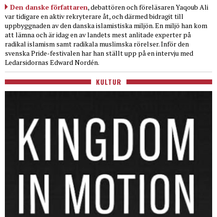
Den danske författaren
, debattören och föreläsaren Yaqoub Ali
var tidigare en aktiv rekryterare åt, och därmed bidragit till
uppbyggnaden av den danska islamistiska miljön. En miljö han kom
att lämna och är idag en av landets mest anlitade experter på
radikal islamism samt radikala muslimska rörelser. Inför den
svenska Pride-festivalen har han ställt upp på en intervju med
Ledarsidornas Edward Nordén.
KULTUR