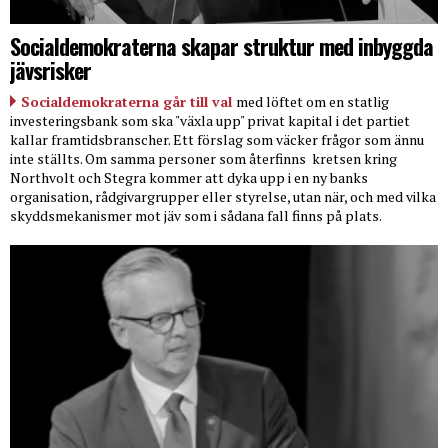
Socialdemokraterna skapar struktur med inbyggda
jävsrisker
Socialdemokraterna går till val
med löftet om en statlig
investeringsbank som ska "växla upp" privat kapital i det partiet
kallar framtidsbranscher. Ett förslag som väcker frågor som ännu
inte ställts. Om samma personer som återfinns
kretsen kring
Northvolt och Stegra kommer att dyka upp i en ny banks
organisation, rådgivargrupper eller styrelse, utan när, och med vilka
skyddsmekanismer mot jäv som i sådana fall finns på plats.