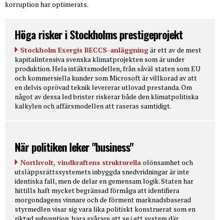
korruption har optimerats.
Höga risker i Stockholms prestigeprojekt
Stockholm Exergis BECCS-anläggning
är ett av de mest
kapitalintensiva svenska klimatprojekten som är under
produktion. Hela intäktsmodellen, från såväl staten som EU
och kommersiella kunder som Microsoft är villkorad av att
en delvis oprövad teknik levererar utlovad prestanda. Om
något av dessa led brister riskerar både den klimatpolitiska
kalkylen och affärsmodellen att raseras samtidigt.
När politiken leker "business"
Northvolt, vindkraftens strukturella
olönsamhet och
utsläppsrättssystemets inbyggda snedvridningar är inte
identiska fall, men de delar en gemensam logik. Staten har
hittills haft mycket begränsad förmåga att identifiera
morgondagens vinnare och de förment marknadsbaserad
styrmedlen visar sig vara lika politiskt konstruerat som en
riktad subvention, bara svårare att se i ett system där