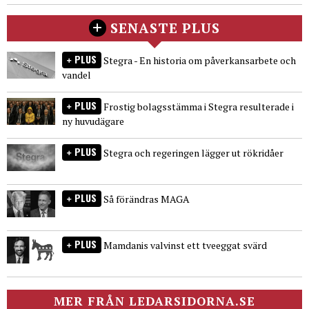
SENASTE PLUS
PLUS
Stegra - En historia om påverkansarbete och
vandel
PLUS
Frostig bolagsstämma i Stegra resulterade i
ny huvudägare
PLUS
Stegra och regeringen lägger ut rökridåer
PLUS
Så förändras MAGA
PLUS
Mamdanis valvinst ett tveeggat svärd
MER FRÅN LEDARSIDORNA.SE