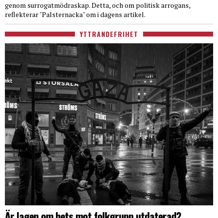
genom surrogatmödraskap. Detta, och om politisk arrogans,
reflekterar "Palsternacka" om i dagens artikel.
YTTRANDEFRIHET
Är lagen om hets mot folkgrupp utdaterad?