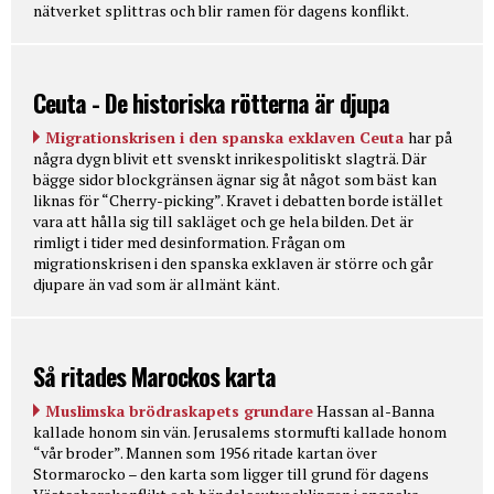
nätverket splittras och blir ramen för dagens konflikt.
Ceuta - De historiska rötterna är djupa
Migrationskrisen i den spanska exklaven Ceuta
har på
några dygn blivit ett svenskt inrikespolitiskt slagträ. Där
bägge sidor blockgränsen ägnar sig åt något som bäst kan
liknas för “Cherry-picking”. Kravet i debatten borde istället
vara att hålla sig till sakläget och ge hela bilden. Det är
rimligt i tider med desinformation. Frågan om
migrationskrisen i den spanska exklaven är större och går
djupare än vad som är allmänt känt.
Så ritades Marockos karta
Muslimska brödraskapets grundare
Hassan al-Banna
kallade honom sin vän. Jerusalems stormufti kallade honom
“vår broder”. Mannen som 1956 ritade kartan över
Stormarocko – den karta som ligger till grund för dagens