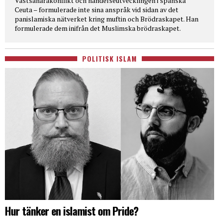
Västsaharakonflikt och händelseutvecklingen i spanska
Ceuta – formulerade inte sina anspråk vid sidan av det
panislamiska nätverket kring muftin och Brödraskapet. Han
formulerade dem inifrån det Muslimska brödraskapet.
POLITISK ISLAM
Hur tänker en islamist om Pride?