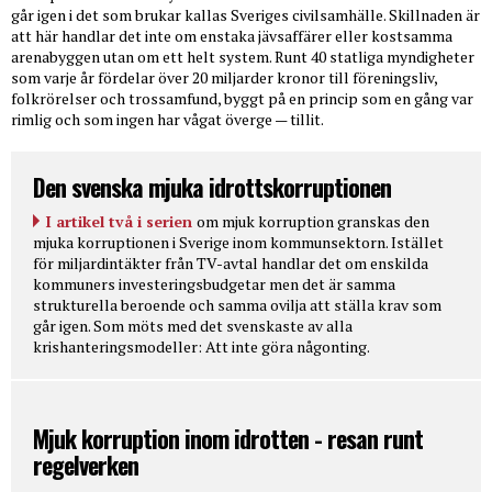
går igen i det som brukar kallas Sveriges civilsamhälle. Skillnaden är
att här handlar det inte om enstaka jävsaffärer eller kostsamma
arenabyggen utan om ett helt system. Runt 40 statliga myndigheter
som varje år fördelar över 20 miljarder kronor till föreningsliv,
folkrörelser och trossamfund, byggt på en princip som en gång var
rimlig och som ingen har vågat överge — tillit.
Den svenska mjuka idrottskorruptionen
I artikel två i serien
om mjuk korruption granskas den
mjuka korruptionen i Sverige inom kommunsektorn. Istället
för miljardintäkter från TV-avtal handlar det om enskilda
kommuners investeringsbudgetar men det är samma
strukturella beroende och samma ovilja att ställa krav som
går igen. Som möts med det svenskaste av alla
krishanteringsmodeller: Att inte göra någonting.
Mjuk korruption inom idrotten - resan runt
regelverken