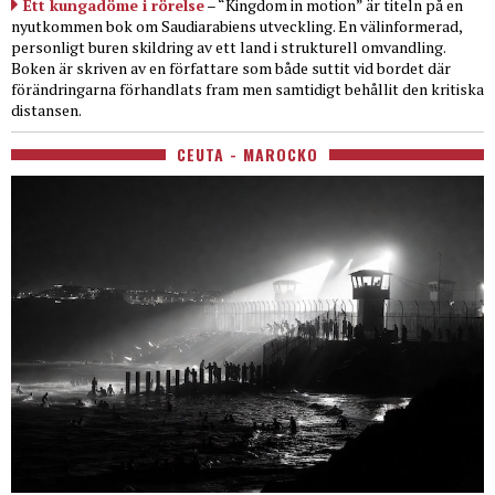
Ett kungadöme i rörelse
– “Kingdom in motion” är titeln på en
nyutkommen bok om Saudiarabiens utveckling. En välinformerad,
personligt buren skildring av ett land i strukturell omvandling.
Boken är skriven av en författare som både suttit vid bordet där
förändringarna förhandlats fram men samtidigt behållit den kritiska
distansen.
CEUTA - MAROCKO