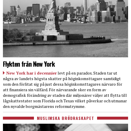
Flykten från New York
New York har i decennier
levt på en paradox. Staden tar ut
några av landets högsta skatter på höginkomsttagare samtidigt
som den förlitat sig på just dessa höginkomsttagares närvaro för
att finansiera sin välfärd. För närvarande sker en form av
demografisk förändring av staden där miljonärer väljer att flytta till
lågskattestater som Florida och Texas vilket påverkar och utmanar
den nyvalde borgmästarens reformutrymme.
MUSLIMSKA BRÖDRASKAPET