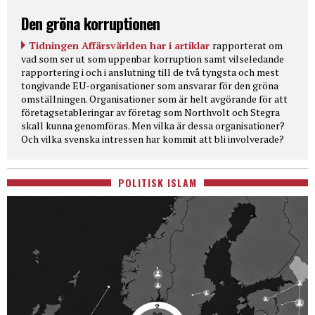
Den gröna korruptionen
Tidningen Affärsvärlden har i artiklar
rapporterat om
vad som ser ut som uppenbar korruption samt vilseledande
rapportering i och i anslutning till de två tyngsta och mest
tongivande EU-organisationer som ansvarar för den gröna
omställningen. Organisationer som är helt avgörande för att
företagsetableringar av företag som Northvolt och Stegra
skall kunna genomföras. Men vilka är dessa organisationer?
Och vilka svenska intressen har kommit att bli involverade?
POLITISK ISLAM