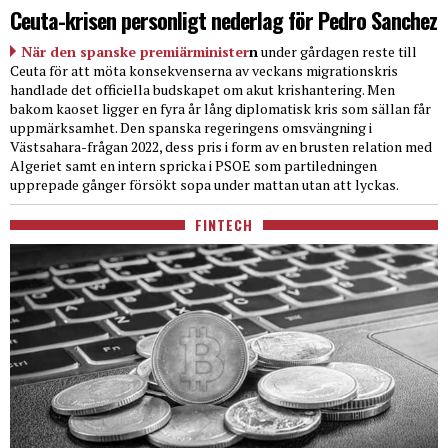
Ceuta-krisen personligt nederlag för Pedro Sanchez
När den spanske premiärminister
n
under gårdagen reste till
Ceuta för att möta konsekvenserna av veckans migrationskris
handlade det officiella budskapet om akut krishantering. Men
bakom kaoset ligger en fyra år lång diplomatisk kris som sällan får
uppmärksamhet. Den spanska regeringens omsvängning i
Västsahara-frågan 2022, dess pris i form av en brusten relation med
Algeriet samt en intern spricka i PSOE som partiledningen
upprepade gånger försökt sopa under mattan utan att lyckas.
FINTECH