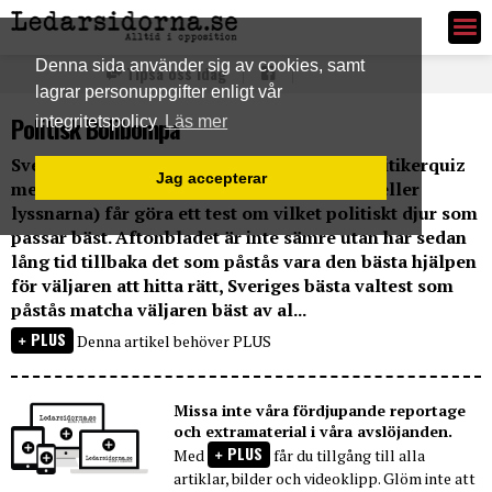
Ledarsidorna.se
Denna sida använder sig av cookies, samt
Tipsa oss idag
lagrar personuppgifter enligt vår
Politisk Bolibompa
integritetspolicy
Läs mer
Sveriges Radio har nu programserinen ”Politikerquiz
Jag accepterar
med partiledarna” och ett test där läsarna (eller
lyssnarna) får göra ett test om vilket politiskt djur som
passar bäst. Aftonbladet är inte sämre utan har sedan
lång tid tillbaka det som påstås vara den bästa hjälpen
för väljaren att hitta rätt, Sveriges bästa valtest som
påstås matcha väljaren bäst av al...
PLUS
Denna artikel behöver PLUS
Missa inte våra fördjupande reportage
och extramaterial i våra avslöjanden.
PLUS
Med
får du tillgång till alla
artiklar, bilder och videoklipp. Glöm inte att