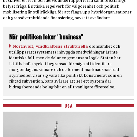
beskriver en reell och delvis underrapporterad samt bristfälligt
belyst fråga. Brittiska regelverk för välgörenhet och politisk
mobilisering är otillräckliga för att fånga upp hybridorganisationer
och gränsöverskridande finansiering, oavsett avsändare.
När politiken leker "business"
Northvolt, vindkraftens strukturella
olönsamhet och
utsläppsrättssystemets inbyggda snedvridningar är inte
identiska fall, men de delar en gemensam logik. Staten har
hittills haft mycket begränsad förmåga att identifiera
morgondagens vinnare och de förment marknadsbaserad
styrmedlen visar sig vara lika politiskt konstruerat som en
riktad subvention, bara svårare att se i ett system där
bidragsberoende bolag blir en allt vanligare företeelse.
USA