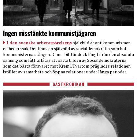
Ingen misstänkte kommunistjägaren
I den svenska arbetarrörelsens
självbild är antikommunismen
en hederssak. Det finns en självbild av socialdemokratin som höll
kommunisterna stången. Denna bild är dock långt ifrån den absoluta
sanning som fått tillåtas att sätta bilden av Socialdemokraterna
som det bästa försvaret mot Kreml. Tvärtom präglades relationen
istället av samarbete och öppna relationer under långa perioder.
GÄSTKRÖNIKAN