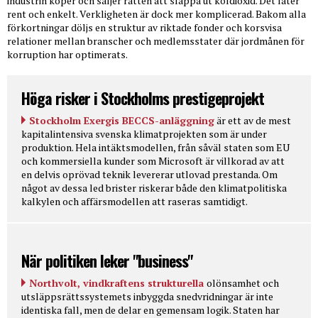
industrin köper och säljer rätten att släppa ut koldioxid. Det låter
rent och enkelt. Verkligheten är dock mer komplicerad. Bakom alla
förkortningar döljs en struktur av riktade fonder och korsvisa
relationer mellan branscher och medlemsstater där jordmånen för
korruption har optimerats.
Höga risker i Stockholms prestigeprojekt
Stockholm Exergis BECCS-anläggning
är ett av de mest
kapitalintensiva svenska klimatprojekten som är under
produktion. Hela intäktsmodellen, från såväl staten som EU
och kommersiella kunder som Microsoft är villkorad av att
en delvis oprövad teknik levererar utlovad prestanda. Om
något av dessa led brister riskerar både den klimatpolitiska
kalkylen och affärsmodellen att raseras samtidigt.
När politiken leker "business"
Northvolt, vindkraftens strukturella
olönsamhet och
utsläppsrättssystemets inbyggda snedvridningar är inte
identiska fall, men de delar en gemensam logik. Staten har