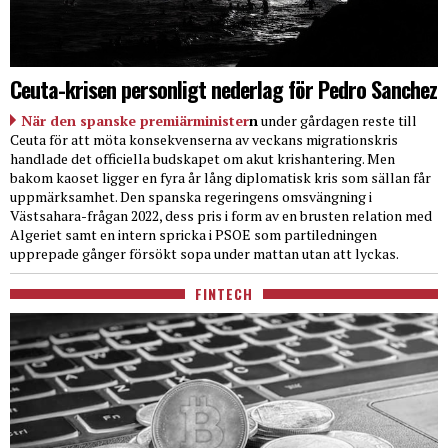
Ceuta-krisen personligt nederlag för Pedro Sanchez
När den spanske premiärminister
n
under gårdagen reste till
Ceuta för att möta konsekvenserna av veckans migrationskris
handlade det officiella budskapet om akut krishantering. Men
bakom kaoset ligger en fyra år lång diplomatisk kris som sällan får
uppmärksamhet. Den spanska regeringens omsvängning i
Västsahara-frågan 2022, dess pris i form av en brusten relation med
Algeriet samt en intern spricka i PSOE som partiledningen
upprepade gånger försökt sopa under mattan utan att lyckas.
FINTECH