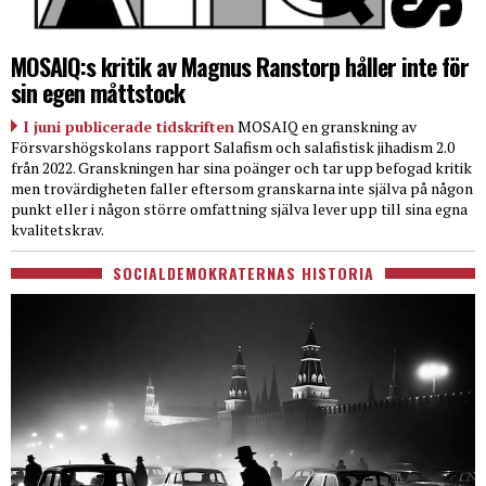
MOSAIQ:s kritik av Magnus Ranstorp håller inte för
sin egen måttstock
I juni publicerade tidskriften
MOSAIQ en granskning av
Försvarshögskolans rapport Salafism och salafistisk jihadism 2.0
från 2022. Granskningen har sina poänger och tar upp befogad kritik
men trovärdigheten faller eftersom granskarna inte själva på någon
punkt eller i någon större omfattning själva lever upp till sina egna
kvalitetskrav.
SOCIALDEMOKRATERNAS HISTORIA