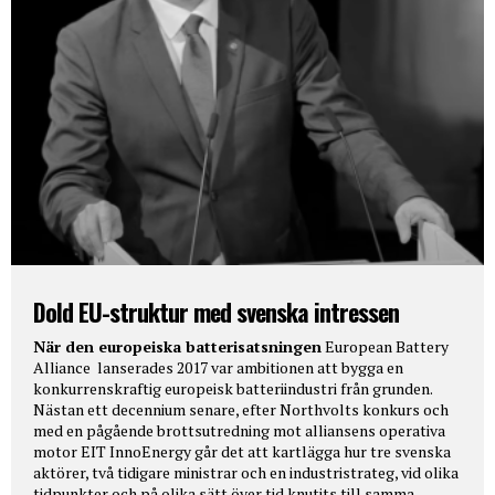
Dold EU-struktur med svenska intressen
När den europeiska batterisatsningen
European Battery
Alliance lanserades 2017 var ambitionen att bygga en
konkurrenskraftig europeisk batteriindustri från grunden.
Nästan ett decennium senare, efter Northvolts konkurs och
med en pågående brottsutredning mot alliansens operativa
motor EIT InnoEnergy går det att kartlägga hur tre svenska
aktörer, två tidigare ministrar och en industristrateg, vid olika
tidpunkter och på olika sätt över tid knutits till samma