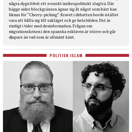
några dygn blivit ett svenskt inrikespolitiskt slagträ. Där
bägge sidor blockgränsen ägnar sig åt något som bäst kan
liknas för “Cherry-picking”. Kravet i debatten borde istället
vara att hålla sig till sakläget och ge hela bilden. Det är
rimligt i tider med desinformation. Frågan om
migrationskrisen i den spanska exklaven är större och går
djupare än vad som är allmänt känt.
POLITISK ISLAM