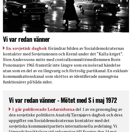
Vi var redan vänner
En sovjetisk dagbok
förändrar bilden av Socialdemokraternas
kontakter med Sovjetunionen och Kreml under det “Kalla kriget”.
Sten Anderssons möte med centralkommittémedlemmen Boris
Ponomarjov 1965 framstår inte längre som en isolerad händelse
utan som en del av en långvarig och förtrolig partikanal. En exklusiv
kommunikationskanal som sköttes av identifierade namngivna
funktionärer på båda sidor.
Vi var redan vänner - Mötet med S i maj 1972
I går publicerade Ledarsidorna
del 1 av en genomgång av
den sovjetiske politikern Anatolij Tjernjajevs dagbok och dess
uppgifter om Socialdemokraternas kontakter med det
sovjetiska kommunistpartiets internationella avdelning. Vi
lämnade berättelsen vid ankomsten till Sverige den 14 maj