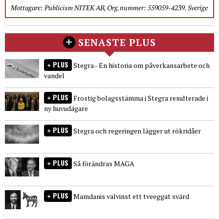
Mottagare: Publicism NITEK AB, Org.nummer: 559059-4239. Sverige
SENASTE PLUS
PLUS
Stegra - En historia om påverkansarbete och
vandel
PLUS
Frostig bolagsstämma i Stegra resulterade i
ny huvudägare
PLUS
Stegra och regeringen lägger ut rökridåer
PLUS
Så förändras MAGA
PLUS
Mamdanis valvinst ett tveeggat svärd