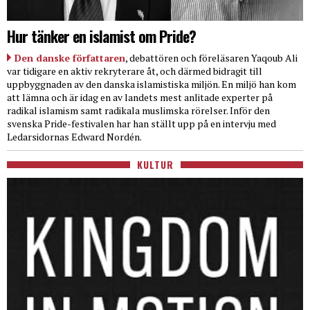
Hur tänker en islamist om Pride?
Den danske författaren
, debattören och föreläsaren Yaqoub Ali
var tidigare en aktiv rekryterare åt, och därmed bidragit till
uppbyggnaden av den danska islamistiska miljön. En miljö han kom
att lämna och är idag en av landets mest anlitade experter på
radikal islamism samt radikala muslimska rörelser. Inför den
svenska Pride-festivalen har han ställt upp på en intervju med
Ledarsidornas Edward Nordén.
KULTUR