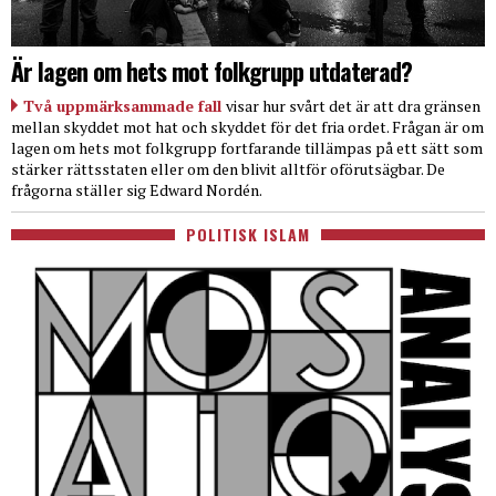
Är lagen om hets mot folkgrupp utdaterad?
Två uppmärksammade fall
visar hur svårt det är att dra gränsen
mellan skyddet mot hat och skyddet för det fria ordet. Frågan är om
lagen om hets mot folkgrupp fortfarande tillämpas på ett sätt som
stärker rättsstaten eller om den blivit alltför oförutsägbar. De
frågorna ställer sig Edward Nordén.
POLITISK ISLAM