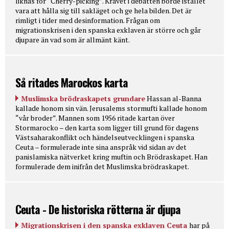
liknas för “Cherry-picking”. Kravet i debatten borde istället
vara att hålla sig till sakläget och ge hela bilden. Det är
rimligt i tider med desinformation. Frågan om
migrationskrisen i den spanska exklaven är större och går
djupare än vad som är allmänt känt.
Så ritades Marockos karta
Muslimska brödraskapets grundare
Hassan al-Banna
kallade honom sin vän. Jerusalems stormufti kallade honom
“vår broder”. Mannen som 1956 ritade kartan över
Stormarocko – den karta som ligger till grund för dagens
Västsaharakonflikt och händelseutvecklingen i spanska
Ceuta – formulerade inte sina anspråk vid sidan av det
panislamiska nätverket kring muftin och Brödraskapet. Han
formulerade dem inifrån det Muslimska brödraskapet.
Ceuta - De historiska rötterna är djupa
Migrationskrisen i den spanska exklaven Ceuta
har på