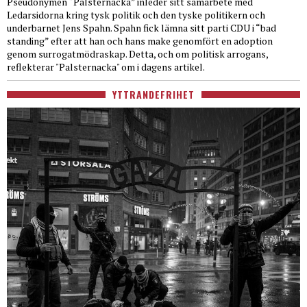
Pseudonymen “Palsternacka” inleder sitt samarbete med
Ledarsidorna kring tysk politik och den tyske politikern och
underbarnet Jens Spahn. Spahn fick lämna sitt parti CDU i “bad
standing” efter att han och hans make genomfört en adoption
genom surrogatmödraskap. Detta, och om politisk arrogans,
reflekterar "Palsternacka" om i dagens artikel.
YTTRANDEFRIHET