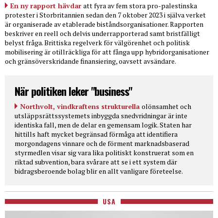
En ny rapport hävdar
att fyra av fem stora pro-palestinska
protester i Storbritannien sedan den 7 oktober 2023 i själva verket
är organiserade av etablerade biståndsorganisationer. Rapporten
beskriver en reell och delvis underrapporterad samt bristfälligt
belyst fråga. Brittiska regelverk för välgörenhet och politisk
mobilisering är otillräckliga för att fånga upp hybridorganisationer
och gränsöverskridande finansiering, oavsett avsändare.
När politiken leker "business"
Northvolt, vindkraftens strukturella
olönsamhet och
utsläppsrättssystemets inbyggda snedvridningar är inte
identiska fall, men de delar en gemensam logik. Staten har
hittills haft mycket begränsad förmåga att identifiera
morgondagens vinnare och de förment marknadsbaserad
styrmedlen visar sig vara lika politiskt konstruerat som en
riktad subvention, bara svårare att se i ett system där
bidragsberoende bolag blir en allt vanligare företeelse.
USA