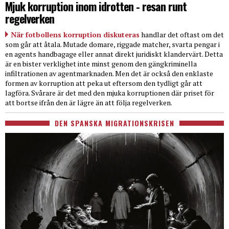
Mjuk korruption inom idrotten - resan runt
regelverken
När fotbollens korruption diskuteras
handlar det oftast om det
som går att åtala. Mutade domare, riggade matcher, svarta pengar i
en agents handbagage eller annat direkt juridiskt klandervärt. Detta
är en bister verklighet inte minst genom den gängkriminella
infiltrationen av agentmarknaden. Men det är också den enklaste
formen av korruption att peka ut eftersom den tydligt går att
lagföra. Svårare är det med den mjuka korruptionen där priset för
att bortse ifrån den är lägre än att följa regelverken.
DEN SPANSKA MIGRATIONSKRISEN