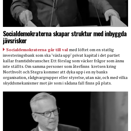
Socialdemokraterna skapar struktur med inbyggda
jävsrisker
Socialdemokraterna går till val
med löftet om en statlig
investeringsbank som ska "växla upp" privat kapital i det partiet
kallar framtidsbranscher. Ett förslag som väcker frågor som ännu
inte ställts. Om samma personer som återfinns
kretsen kring
Northvolt och Stegra kommer att dyka upp i en ny banks
organisation, rådgivargrupper eller styrelse, utan när, och med vilka
skyddsmekanismer mot jäv som i sådana fall finns på plats.