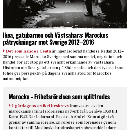
Ikea, gatubarnen och Västsahara: Marockos
påtryckningar mot Sverige 2012–2016
Det som hände i Ceuta
är ingen isolerad händelse. Redan 2012–
2016 pressade Marocko Sverige med samma medel, migration och
handel, för att stoppa ett svenskt erkännande av Västsahara.
Historien om Ikea, gatubarnen på Södermalm och den tystnad som
följde ger perspektiv på dagens svenska stöd för Marockos
autonomiplan.
Marocko - Frihetsrörelsen som splittrades
I gårdagens artikel beskrevs
framväxten av den
marockanska frihetsrörelsens nätverk från Genève 1930 till
Kairo 1947. Där ledarna al-Fassi och Abd el-Krim utgör två
grenar av samma rörelse. En rörelse som förenades genom
kontakter till Muslimska brödraskapets obestridde ledare