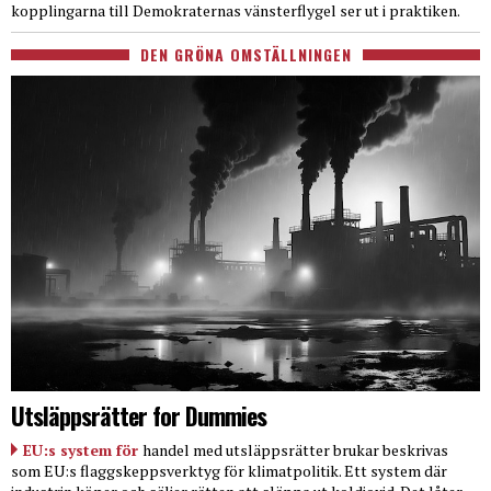
kopplingarna till Demokraternas vänsterflygel ser ut i praktiken.
DEN GRÖNA OMSTÄLLNINGEN
Utsläppsrätter for Dummies
EU:s system för
handel med utsläppsrätter brukar beskrivas
som EU:s flaggskeppsverktyg för klimatpolitik. Ett system där