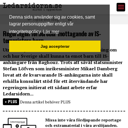
Ledarsidorna.se
Denna sida använder sig av cookies, samt
Tipsa oss idag
lagrar personuppgifter enligt vår
Regeringen förbereder mottagande av IS-
integritetspolicy
Läs mer
terroristers barn
Jag accepterar
Utrikesdepartementet har initierat en utredning om
och hur Sverige skall kunna ta emot barn till IS-
anhängare från Baghouz. Trots att såväl statsminister
Stefan Löfven som inrikesminister Mikael Damberg
lovat att de kvarvarande IS-anhängarna inte skall
erhålla konsulärt stöd för ett återvändande har
regeringen initierat ett sådant arbete erfar
Ledarsidorn...
PLUS
Denna artikel behöver PLUS
Missa inte våra fördjupande reportage
och extramaterial i våra avslöjanden.