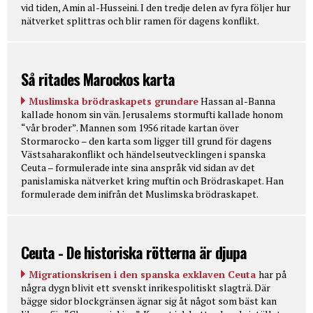
vid tiden, Amin al-Husseini. I den tredje delen av fyra följer hur
nätverket splittras och blir ramen för dagens konflikt.
Så ritades Marockos karta
Muslimska brödraskapets grundare
Hassan al-Banna
kallade honom sin vän. Jerusalems stormufti kallade honom
“vår broder”. Mannen som 1956 ritade kartan över
Stormarocko – den karta som ligger till grund för dagens
Västsaharakonflikt och händelseutvecklingen i spanska
Ceuta – formulerade inte sina anspråk vid sidan av det
panislamiska nätverket kring muftin och Brödraskapet. Han
formulerade dem inifrån det Muslimska brödraskapet.
Ceuta - De historiska rötterna är djupa
Migrationskrisen i den spanska exklaven Ceuta
har på
några dygn blivit ett svenskt inrikespolitiskt slagträ. Där
bägge sidor blockgränsen ägnar sig åt något som bäst kan