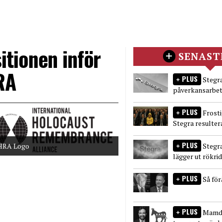
tionen inför
SENAST
RA
PLUS
Stegra
påverkansarbet
PLUS
Frost
Stegra resulter
PLUS
HRA Logo
Stegr
lägger ut rökri
PLUS
Så fö
PLUS
Mamda