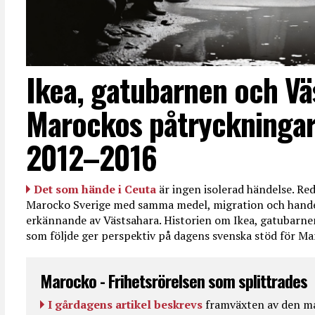
Ikea, gatubarnen och Vä
Marockos påtryckningar
2012–2016
Det som hände i Ceuta
är ingen isolerad händelse. R
Marocko Sverige med samma medel, migration och handel
erkännande av Västsahara. Historien om Ikea, gatubarn
som följde ger perspektiv på dagens svenska stöd för 
Marocko - Frihetsrörelsen som splittrades
I gårdagens artikel beskrevs
framväxten av den ma