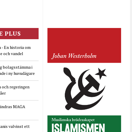
E PLUS
 - En historia om
e och vandel
ig bolagsstämma i
ade i ny huvudägare
a och regeringen
dåer
rändras MAGA
nis valvinst ett