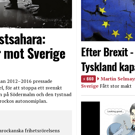
stsahara:
 mot Sverige
Efter Brexit 
Tyskland kap
660
Martin Selmayr
edan 2012–2016 pressade
Sverige
Fått stor makt
, för att stoppa ett svenskt
en på Södermalm och den tystnad
Marockos autonomiplan.
rockanska frihetsrörelsens