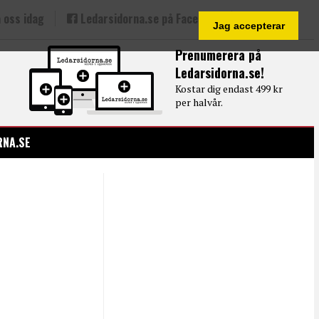
 oss idag
Ledarsidorna.se på Facebook
Jag accepterar
Prenumerera på
Ledarsidorna.se!
Kostar dig endast 499 kr
per halvår.
RNA.SE