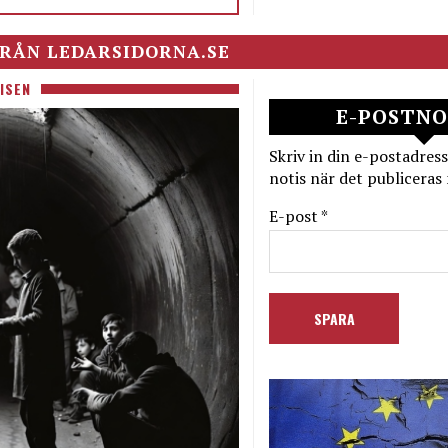
RÅN LEDARSIDORNA.SE
ISEN
E-POSTNO
Skriv in din e-postadress
notis när det publiceras 
E-post *