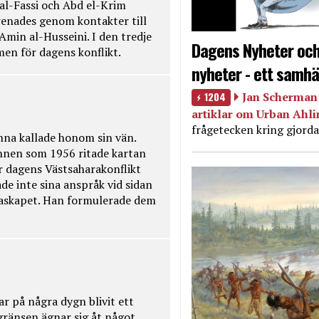
 al-Fassi och Abd el-Krim
renades genom kontakter till
Amin al-Husseini. I den tredje
Dagens Nyheter och
amen för dagens konflikt.
nyheter - ett samhä
1204
Jan Scherman 
artiklar om Urban Ahl
frågetecken kring gjorda
na kallade honom sin vän.
nnen som 1956 ritade kartan
r dagens Västsaharakonflikt
de inte sina anspråk vid sidan
raskapet. Han formulerade dem
ar på några dygn blivit ett
kgränsen ägnar sig åt något