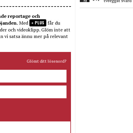
tveeggat svärd
nde reportage och
PLUS
öjanden.
Med
får du
bilder och videoklipp. Glöm inte att
n vi satsa ännu mer på relevant
Glömt ditt lösenord?