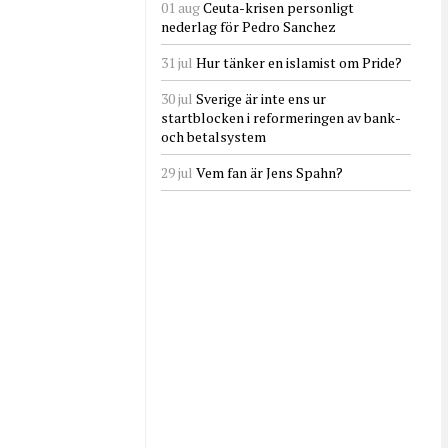
01 aug
Ceuta-krisen personligt
nederlag för Pedro Sanchez
31 jul
Hur tänker en islamist om Pride?
30 jul
Sverige är inte ens ur
startblocken i reformeringen av bank-
och betalsystem
29 jul
Vem fan är Jens Spahn?