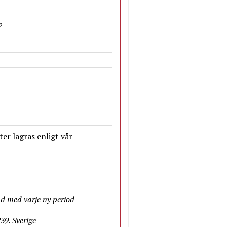
2
er lagras enligt vår
nd med varje ny period
9. Sverige