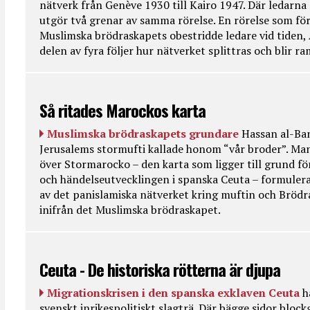
nätverk från Genève 1930 till Kairo 1947. Där ledarna
utgör två grenar av samma rörelse. En rörelse som fö
Muslimska brödraskapets obestridde ledare vid tiden, 
delen av fyra följer hur nätverket splittras och blir r
Så ritades Marockos karta
Muslimska brödraskapets grundare
Hassan al-Ban
Jerusalems stormufti kallade honom “vår broder”. Ma
över Stormarocko – den karta som ligger till grund fö
och händelseutvecklingen i spanska Ceuta – formulera
av det panislamiska nätverket kring muftin och Bröd
inifrån det Muslimska brödraskapet.
Ceuta - De historiska rötterna är djupa
Migrationskrisen i den spanska exklaven Ceuta
h
svenskt inrikespolitiskt slagträ. Där bägge sidor bloc