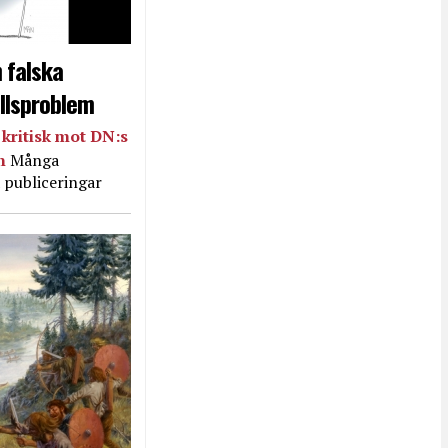
 falska
llsproblem
kritisk mot DN:s
in
Många
 publiceringar