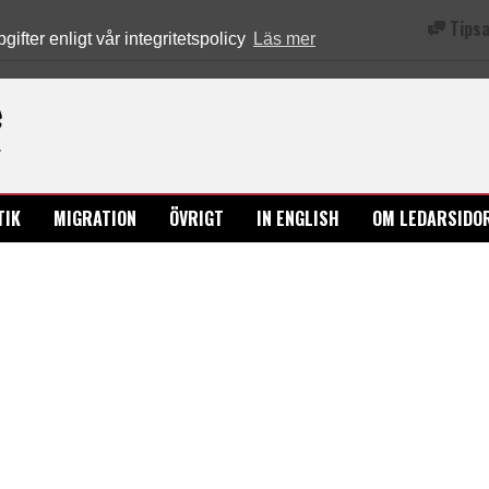
Tipsa
fter enligt vår integritetspolicy
Läs mer
Ledarsidorna.se
TIK
MIGRATION
ÖVRIGT
IN ENGLISH
OM LEDARSIDO