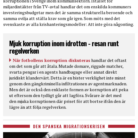
korruptionen i Sverige inom kommunsektorn. Istället för
miljardintäkter från TV-avtal handlar det om enskilda kommuners
investeringsbudgetar men det är samma strukturella beroende och
samma ovilja att ställa krav som går igen. Som möts med det
svenskaste av alla krishanteringsmodeller: Att inte göra någonting.
Mjuk korruption inom idrotten - resan runt
regelverken
När fotbollens korruption diskuteras
handlar det oftast
om det som går att åtala. Mutade domare, riggade matcher,
svarta pengar i en agents handbagage eller annat direkt
juridiskt klandervärt. Detta är en bister verklighet inte minst
genom den gängkriminella infiltrationen av agentmarknaden.
Men det är också den enklaste formen av korruption att peka
ut eftersom den tydligt går att lagföra. Svårare är det med
den mjuka korruptionen där priset för att bortse ifrån den är
lägre än att följa regelverken.
DEN SPANSKA MIGRATIONSKRISEN