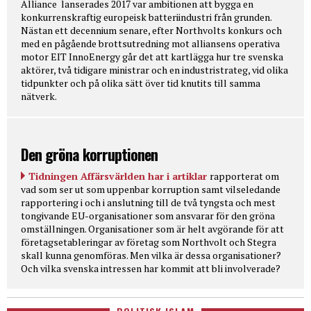
Alliance lanserades 2017 var ambitionen att bygga en
konkurrenskraftig europeisk batteriindustri från grunden.
Nästan ett decennium senare, efter Northvolts konkurs och
med en pågående brottsutredning mot alliansens operativa
motor EIT InnoEnergy går det att kartlägga hur tre svenska
aktörer, två tidigare ministrar och en industristrateg, vid olika
tidpunkter och på olika sätt över tid knutits till samma
nätverk.
Den gröna korruptionen
Tidningen Affärsvärlden har i artiklar
rapporterat om
vad som ser ut som uppenbar korruption samt vilseledande
rapportering i och i anslutning till de två tyngsta och mest
tongivande EU-organisationer som ansvarar för den gröna
omställningen. Organisationer som är helt avgörande för att
företagsetableringar av företag som Northvolt och Stegra
skall kunna genomföras. Men vilka är dessa organisationer?
Och vilka svenska intressen har kommit att bli involverade?