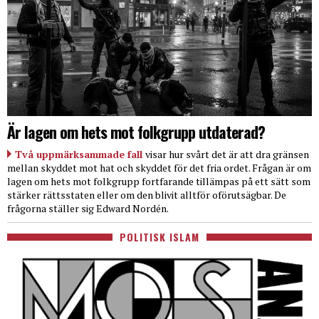
Är lagen om hets mot folkgrupp utdaterad?
Två uppmärksammade fall
visar hur svårt det är att dra gränsen
mellan skyddet mot hat och skyddet för det fria ordet. Frågan är om
lagen om hets mot folkgrupp fortfarande tillämpas på ett sätt som
stärker rättsstaten eller om den blivit alltför oförutsägbar. De
frågorna ställer sig Edward Nordén.
POLITISK ISLAM