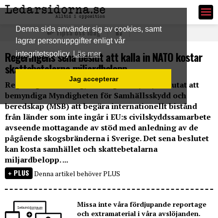
Ledarsidorna.se
Denna sida använder sig av cookies, samt
Tipsa oss idag
lagrar personuppgifter enligt vår
Regeringens sena beslut att kalla in NATO kostar
integritetspolicy
Läs mer
skattebetalarna miljardbelopp
Jag accepterar
Regeringen har i dag, torsdagen 26 juli, beslutat att
bemyndiga Myndigheten för Samhällsskydd och
beredskap (MSB) att begära internationellt bistånd
från länder som inte ingår i EU:s civilskyddssamarbete
avseende mottagande av stöd med anledning av de
pågående skogsbränderna i Sverige. Det sena beslutet
kan kosta samhället och skattebetalarna
miljardbelopp. ...
PLUS
Denna artikel behöver PLUS
Missa inte våra fördjupande reportage
och extramaterial i våra avslöjanden.