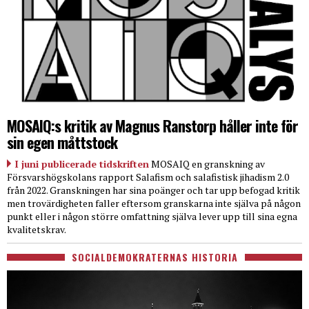
MOSAIQ:s kritik av Magnus Ranstorp håller inte för
sin egen måttstock
I juni publicerade tidskriften
MOSAIQ en granskning av
Försvarshögskolans rapport Salafism och salafistisk jihadism 2.0
från 2022. Granskningen har sina poänger och tar upp befogad kritik
men trovärdigheten faller eftersom granskarna inte själva på någon
punkt eller i någon större omfattning själva lever upp till sina egna
kvalitetskrav.
SOCIALDEMOKRATERNAS HISTORIA