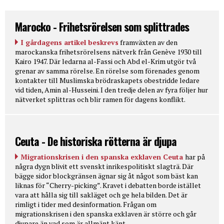
Marocko - Frihetsrörelsen som splittrades
I gårdagens artikel beskrevs
framväxten av den
marockanska frihetsrörelsens nätverk från Genève 1930 till
Kairo 1947. Där ledarna al-Fassi och Abd el-Krim utgör två
grenar av samma rörelse. En rörelse som förenades genom
kontakter till Muslimska brödraskapets obestridde ledare
vid tiden, Amin al-Husseini. I den tredje delen av fyra följer hur
nätverket splittras och blir ramen för dagens konflikt.
Ceuta - De historiska rötterna är djupa
Migrationskrisen i den spanska exklaven Ceuta
har på
några dygn blivit ett svenskt inrikespolitiskt slagträ. Där
bägge sidor blockgränsen ägnar sig åt något som bäst kan
liknas för “Cherry-picking”. Kravet i debatten borde istället
vara att hålla sig till sakläget och ge hela bilden. Det är
rimligt i tider med desinformation. Frågan om
migrationskrisen i den spanska exklaven är större och går
djupare än vad som är allmänt känt.