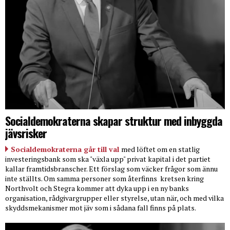
Socialdemokraterna skapar struktur med inbyggda
jävsrisker
Socialdemokraterna går till val
med löftet om en statlig
investeringsbank som ska "växla upp" privat kapital i det partiet
kallar framtidsbranscher. Ett förslag som väcker frågor som ännu
inte ställts. Om samma personer som återfinns
kretsen kring
Northvolt och Stegra kommer att dyka upp i en ny banks
organisation, rådgivargrupper eller styrelse, utan när, och med vilka
skyddsmekanismer mot jäv som i sådana fall finns på plats.