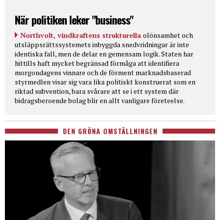
När politiken leker "business"
Northvolt, vindkraftens strukturella
olönsamhet och
utsläppsrättssystemets inbyggda snedvridningar är inte
identiska fall, men de delar en gemensam logik. Staten har
hittills haft mycket begränsad förmåga att identifiera
morgondagens vinnare och de förment marknadsbaserad
styrmedlen visar sig vara lika politiskt konstruerat som en
riktad subvention, bara svårare att se i ett system där
bidragsberoende bolag blir en allt vanligare företeelse.
DEN GRÖNA OMSTÄLLNINGEN