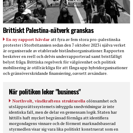
Brittiskt Palestina-nätverk granskas
En ny rapport hävdar
att fyra av fem stora pro-palestinska
protester i Storbritannien sedan den 7 oktober 2023 i själva verket
är organiserade av etablerade biståndsorganisationer. Rapporten
beskriver en reell och delvis underrapporterad samt bristfälligt
belyst fråga. Brittiska regelverk för välgörenhet och politisk
mobilisering är otillräckliga för att fånga upp hybridorganisationer
och gränsöverskridande finansiering, oavsett avsändare.
När politiken leker "business"
Northvolt, vindkraftens strukturella
olönsamhet och
utsläppsrättssystemets inbyggda snedvridningar är inte
identiska fall, men de delar en gemensam logik. Staten har
hittills haft mycket begränsad förmåga att identifiera
morgondagens vinnare och de förment marknadsbaserad
styrmedlen visar sig vara lika politiskt konstruerat som en