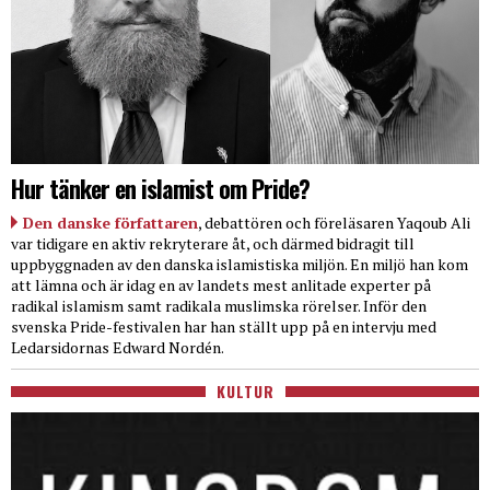
Hur tänker en islamist om Pride?
Den danske författaren
, debattören och föreläsaren Yaqoub Ali
var tidigare en aktiv rekryterare åt, och därmed bidragit till
uppbyggnaden av den danska islamistiska miljön. En miljö han kom
att lämna och är idag en av landets mest anlitade experter på
radikal islamism samt radikala muslimska rörelser. Inför den
svenska Pride-festivalen har han ställt upp på en intervju med
Ledarsidornas Edward Nordén.
KULTUR