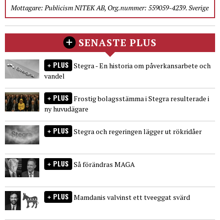
Mottagare: Publicism NITEK AB, Org.nummer: 559059-4239. Sverige
SENASTE PLUS
PLUS
Stegra - En historia om påverkansarbete och
vandel
PLUS
Frostig bolagsstämma i Stegra resulterade i
ny huvudägare
PLUS
Stegra och regeringen lägger ut rökridåer
PLUS
Så förändras MAGA
PLUS
Mamdanis valvinst ett tveeggat svärd