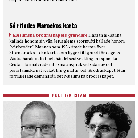
Så ritades Marockos karta
Muslimska brödraskapets grundare
Hassan al-Banna
kallade honom sin vän. Jerusalems stormufti kallade honom
“vår broder”. Mannen som 1956 ritade kartan över
Stormarocko – den karta som ligger till grund för dagens
Västsaharakonflikt och händelseutvecklingen i spanska
Ceuta – formulerade inte sina anspråk vid sidan av det
panislamiska nätverket kring muftin och Brödraskapet. Han
formulerade dem inifrån det Muslimska brödraskapet.
POLITISK ISLAM