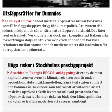
Utsläppsrätter for Dummies
EU:s system för
handel med utsläppsrätter brukar beskrivas
som EU:s flaggskeppsverktyg för klimatpolitik. Ett system där
industrin köper och säljer rätten att släppa ut koldioxid. Det låter
rent och enkelt. Verkligheten är dock mer komplicerad. Bakom alla
förkortningar döljs en struktur av riktade fonder och korsvisa
relationer mellan branscher och medlemsstater där jordmånen för
korruption har optimerats.
Höga risker i Stockholms prestigeprojekt
Stockholm Exergis BECCS-anläggning
är ett av de mest
kapitalintensiva svenska klimatprojekten som är under
produktion. Hela intäktsmodellen, från såväl staten som EU
och kommersiella kunder som Microsoft är villkorad av att
en delvis oprövad teknik levererar utlovad prestanda. Om
något av dessa led brister riskerar både den klimatpolitiska
kalkylen och affärsmodellen att raseras samtidigt.