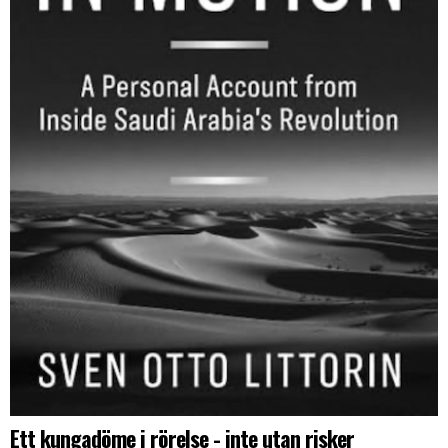
Ett kungadöme i rörelse - inte utan risker