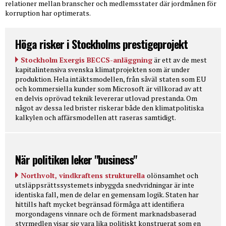
relationer mellan branscher och medlemsstater där jordmånen för
korruption har optimerats.
Höga risker i Stockholms prestigeprojekt
Stockholm Exergis BECCS-anläggning
är ett av de mest
kapitalintensiva svenska klimatprojekten som är under
produktion. Hela intäktsmodellen, från såväl staten som EU
och kommersiella kunder som Microsoft är villkorad av att
en delvis oprövad teknik levererar utlovad prestanda. Om
något av dessa led brister riskerar både den klimatpolitiska
kalkylen och affärsmodellen att raseras samtidigt.
När politiken leker "business"
Northvolt, vindkraftens strukturella
olönsamhet och
utsläppsrättssystemets inbyggda snedvridningar är inte
identiska fall, men de delar en gemensam logik. Staten har
hittills haft mycket begränsad förmåga att identifiera
morgondagens vinnare och de förment marknadsbaserad
styrmedlen visar sig vara lika politiskt konstruerat som en