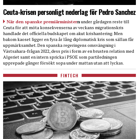
Ceuta-krisen personligt nederlag för Pedro Sanchez
När den spanske premiärminister
n
under gårdagen reste till
Ceuta för att möta konsekvenserna av veckans migrationskris
handlade det officiella budskapet om akut krishantering. Men
bakom kaoset ligger en fyra år lång diplomatisk kris som sällan får
uppmärksamhet. Den spanska regeringens omsvängning i
Västsahara-frågan 2022, dess pris i form av en brusten relation med
Algeriet samt en intern spricka i PSOE som partiledningen
upprepade gånger försökt sopa under mattan utan att lyckas.
FINTECH