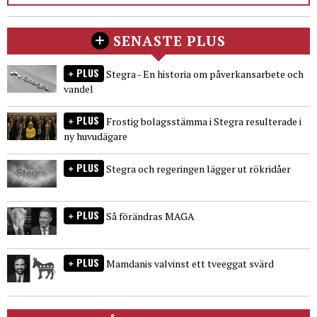
SENASTE PLUS
PLUS
Stegra - En historia om påverkansarbete och
vandel
PLUS
Frostig bolagsstämma i Stegra resulterade i
ny huvudägare
PLUS
Stegra och regeringen lägger ut rökridåer
PLUS
Så förändras MAGA
PLUS
Mamdanis valvinst ett tveeggat svärd