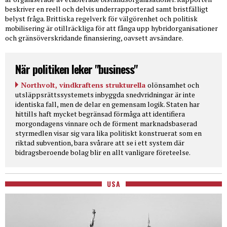
beskriver en reell och delvis underrapporterad samt bristfälligt
belyst fråga. Brittiska regelverk för välgörenhet och politisk
mobilisering är otillräckliga för att fånga upp hybridorganisationer
och gränsöverskridande finansiering, oavsett avsändare.
När politiken leker "business"
Northvolt, vindkraftens strukturella
olönsamhet och
utsläppsrättssystemets inbyggda snedvridningar är inte
identiska fall, men de delar en gemensam logik. Staten har
hittills haft mycket begränsad förmåga att identifiera
morgondagens vinnare och de förment marknadsbaserad
styrmedlen visar sig vara lika politiskt konstruerat som en
riktad subvention, bara svårare att se i ett system där
bidragsberoende bolag blir en allt vanligare företeelse.
USA