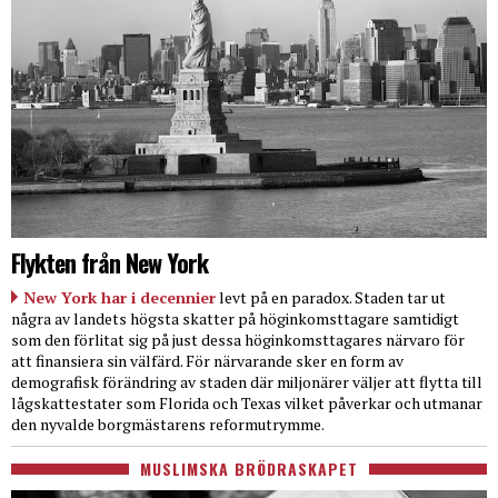
Flykten från New York
New York har i decennier
levt på en paradox. Staden tar ut
några av landets högsta skatter på höginkomsttagare samtidigt
som den förlitat sig på just dessa höginkomsttagares närvaro för
att finansiera sin välfärd. För närvarande sker en form av
demografisk förändring av staden där miljonärer väljer att flytta till
lågskattestater som Florida och Texas vilket påverkar och utmanar
den nyvalde borgmästarens reformutrymme.
MUSLIMSKA BRÖDRASKAPET