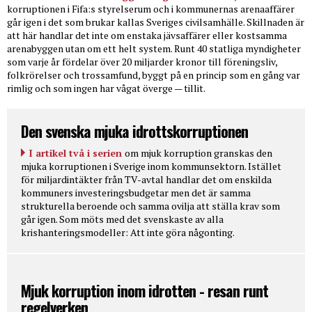
korruptionen i Fifa:s styrelserum och i kommunernas arenaaffärer
går igen i det som brukar kallas Sveriges civilsamhälle. Skillnaden är
att här handlar det inte om enstaka jävsaffärer eller kostsamma
arenabyggen utan om ett helt system. Runt 40 statliga myndigheter
som varje år fördelar över 20 miljarder kronor till föreningsliv,
folkrörelser och trossamfund, byggt på en princip som en gång var
rimlig och som ingen har vågat överge — tillit.
Den svenska mjuka idrottskorruptionen
I artikel två i serien
om mjuk korruption granskas den
mjuka korruptionen i Sverige inom kommunsektorn. Istället
för miljardintäkter från TV-avtal handlar det om enskilda
kommuners investeringsbudgetar men det är samma
strukturella beroende och samma ovilja att ställa krav som
går igen. Som möts med det svenskaste av alla
krishanteringsmodeller: Att inte göra någonting.
Mjuk korruption inom idrotten - resan runt
regelverken