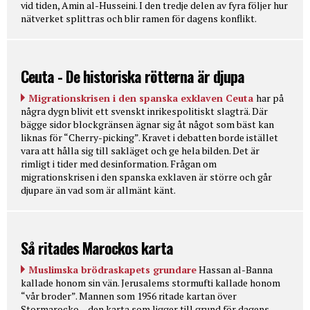
vid tiden, Amin al-Husseini. I den tredje delen av fyra följer hur
nätverket splittras och blir ramen för dagens konflikt.
Ceuta - De historiska rötterna är djupa
Migrationskrisen i den spanska exklaven Ceuta
har på
några dygn blivit ett svenskt inrikespolitiskt slagträ. Där
bägge sidor blockgränsen ägnar sig åt något som bäst kan
liknas för “Cherry-picking”. Kravet i debatten borde istället
vara att hålla sig till sakläget och ge hela bilden. Det är
rimligt i tider med desinformation. Frågan om
migrationskrisen i den spanska exklaven är större och går
djupare än vad som är allmänt känt.
Så ritades Marockos karta
Muslimska brödraskapets grundare
Hassan al-Banna
kallade honom sin vän. Jerusalems stormufti kallade honom
“vår broder”. Mannen som 1956 ritade kartan över
Stormarocko – den karta som ligger till grund för dagens