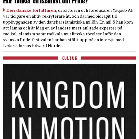
Hur tänker en islamist om Pride?
Den danske författaren
, debattören och föreläsaren Yaqoub Ali
var tidigare en aktiv rekryterare åt, och därmed bidragit till
uppbyggnaden av den danska islamistiska miljön. En miljö han kom
att lämna och är idag en av landets mest anlitade experter på
radikal islamism samt radikala muslimska rörelser. Inför den
svenska Pride-festivalen har han ställt upp på en intervju med
Ledarsidornas Edward Nordén.
KULTUR