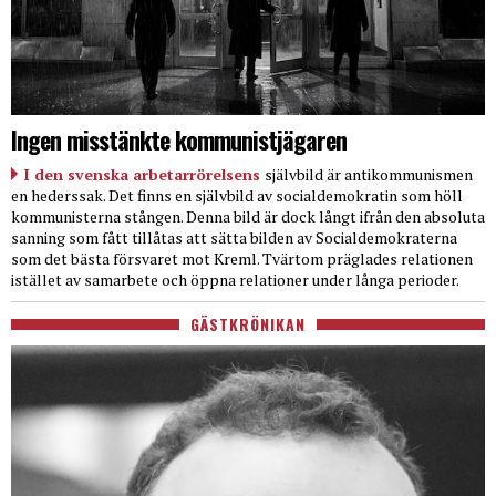
Ingen misstänkte kommunistjägaren
I den svenska arbetarrörelsens
självbild är antikommunismen
en hederssak. Det finns en självbild av socialdemokratin som höll
kommunisterna stången. Denna bild är dock långt ifrån den absoluta
sanning som fått tillåtas att sätta bilden av Socialdemokraterna
som det bästa försvaret mot Kreml. Tvärtom präglades relationen
istället av samarbete och öppna relationer under långa perioder.
GÄSTKRÖNIKAN