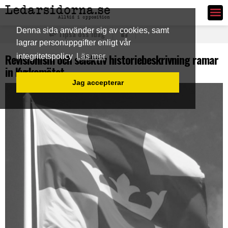
Ledarsidorna.se
Denna sida använder sig av cookies, samt
Tipsa oss idag
lagrar personuppgifter enligt vår
Revisionism och selektiv historiebeskrivning ramar
integritetspolicy
Läs mer
in Kyrkomötet
Jag accepterar