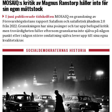
MOSAIQ:s kritik av Magnus Ranstorp håller inte för
sin egen måttstock
I juni publicerade tidskriften
MOSAIQ en granskning av
Försvarshögskolans rapport Salafism och salafistisk jihadism 2.0
från 2022. Granskningen har sina poänger och tar upp befogad kritik
men trovärdigheten faller eftersom granskarna inte själva på någon
punkt eller i någon större omfattning själva lever upp till sina egna
kvalitetskrav.
SOCIALDEMOKRATERNAS HISTORIA