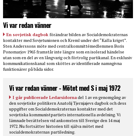
Vi var redan vänner
En sovjetisk dagbok
förändrar bilden av Socialdemokraternas
kontakter med Sovjetunionen och Kreml under det “Kalla kriget”.
Sten Anderssons möte med centralkommittémedlemmen Boris
Ponomarjov 1965 framstår inte längre som en isolerad händelse
utan som en del av en långvarig och förtrolig partikanal. En exklusiv
kommunikationskanal som sköttes av identifierade namngivna
funktionärer på båda sidor.
Vi var redan vänner - Mötet med S i maj 1972
I går publicerade Ledarsidorna
del 1 av en genomgång av
den sovjetiske politikern Anatolij Tjernjajevs dagbok och dess
uppgifter om Socialdemokraternas kontakter med det
sovjetiska kommunistpartiets internationella avdelning. Vi
lämnade berättelsen vid ankomsten till Sverige den 14 maj
1972. Nu fortsätter historien till själva mötet med
socialdemokraternas partiledning.