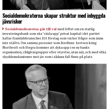
Socialdemokraterna skapar struktur med inbyggda
jävsrisker
Socialdemokraterna går till val
med löftet om en statlig
investeringsbank som ska "växla upp" privat kapital i det partiet
kallar framtidsbranscher. Ett förslag som väcker frågor som ännu
inte ställts. Om samma personer som återfinns
kretsen kring
Northvolt och Stegra kommer att dyka upp i en ny banks
organisation, rådgivargrupper eller styrelse, utan när, och med vilka
skyddsmekanismer mot jäv som i sådana fall finns på plats.