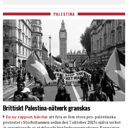
PALESTINA
Brittiskt Palestina-nätverk granskas
En ny rapport hävdar
att fyra av fem stora pro-palestinska
protester i Storbritannien sedan den 7 oktober 2023 i själva verket
är organiserade av etablerade biståndsorganisationer. Rapporten