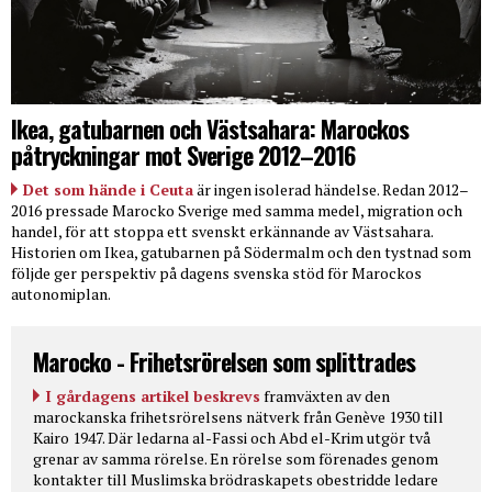
Ikea, gatubarnen och Västsahara: Marockos
påtryckningar mot Sverige 2012–2016
Det som hände i Ceuta
är ingen isolerad händelse. Redan 2012–
2016 pressade Marocko Sverige med samma medel, migration och
handel, för att stoppa ett svenskt erkännande av Västsahara.
Historien om Ikea, gatubarnen på Södermalm och den tystnad som
följde ger perspektiv på dagens svenska stöd för Marockos
autonomiplan.
Marocko - Frihetsrörelsen som splittrades
I gårdagens artikel beskrevs
framväxten av den
marockanska frihetsrörelsens nätverk från Genève 1930 till
Kairo 1947. Där ledarna al-Fassi och Abd el-Krim utgör två
grenar av samma rörelse. En rörelse som förenades genom
kontakter till Muslimska brödraskapets obestridde ledare