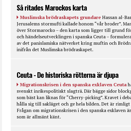
Så ritades Marockos karta
Muslimska brödraskapets grundare
Hassan al-Ban
Jerusalems stormufti kallade honom “vår broder”. Ma
över Stormarocko – den karta som ligger till grund fö
och händelseutvecklingen i spanska Ceuta – formulera
av det panislamiska nätverket kring muftin och Bröd
inifrån det Muslimska brödraskapet.
Ceuta - De historiska rötterna är djupa
Migrationskrisen i den spanska exklaven Ceuta
h
svenskt inrikespolitiskt slagträ. Där bägge sidor bloc
som bäst kan liknas för “Cherry-picking”. Kravet i deba
hålla sig till sakläget och ge hela bilden. Det är rimlig
Frågan om migrationskrisen i den spanska exklaven är
som är allmänt känt.