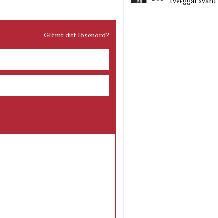
tveeggat svärd
Glömt ditt lösenord?