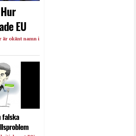
- Hur
ade EU
 är okänt namn i
 falska
llsproblem