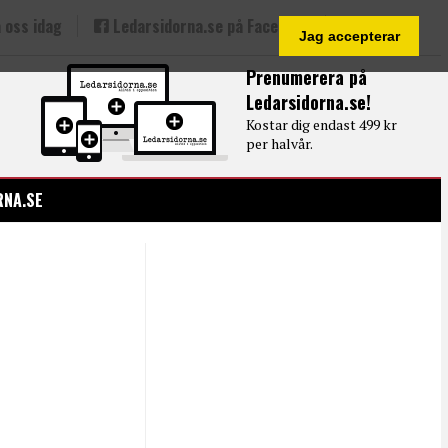
 oss idag
Ledarsidorna.se på Facebook
Jag accepterar
Prenumerera på
Ledarsidorna.se!
Kostar dig endast 499 kr
per halvår.
RNA.SE