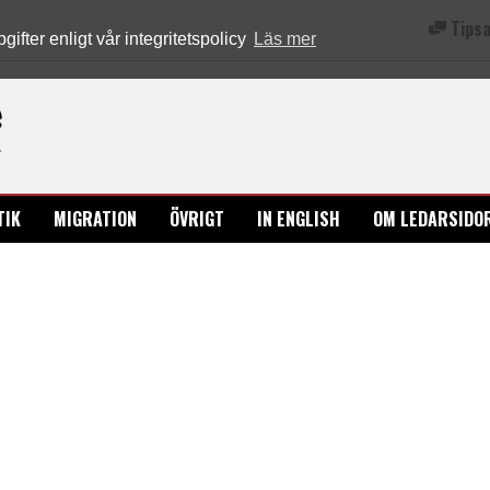
Tipsa
fter enligt vår integritetspolicy
Läs mer
Ledarsidorna.se
TIK
MIGRATION
ÖVRIGT
IN ENGLISH
OM LEDARSIDO