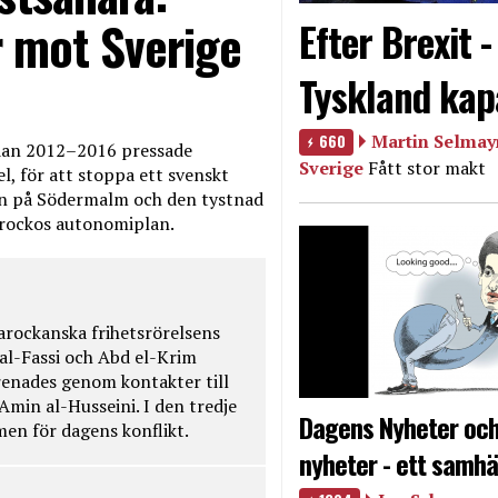
 mot Sverige
Efter Brexit 
Tyskland kap
660
Martin Selmayr
edan 2012–2016 pressade
Sverige
Fått stor makt
, för att stoppa ett svenskt
en på Södermalm och den tystnad
Marockos autonomiplan.
rockanska frihetsrörelsens
 al-Fassi och Abd el-Krim
renades genom kontakter till
Amin al-Husseini. I den tredje
Dagens Nyheter och
amen för dagens konflikt.
nyheter - ett samhä