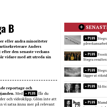
ga B
SENAST
PLUS
Stegra
er eller andra minoriteter
påverkansarbet
partisekreterare Anders
t efter den senaste veckans
PLUS
Frost
går vidare med att utreda sin
Stegra resulter
PLUS
Stegr
lägger ut rökri
PLUS
Så fö
nde reportage och
PLUS
öjanden.
Med
får du
bilder och videoklipp. Glöm inte att
PLUS
Mamda
n vi satsa ännu mer på relevant