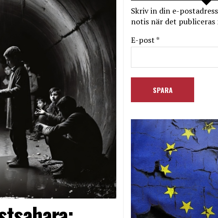
Skriv in din e-postadress
notis när det publiceras 
E-post *
stsahara: