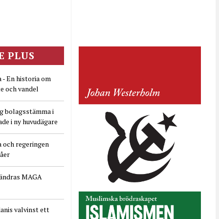
E PLUS
 - En historia om
e och vandel
ig bolagsstämma i
ade i ny huvudägare
a och regeringen
dåer
rändras MAGA
nis valvinst ett