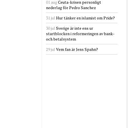
01 aug
Ceuta-krisen personligt
nederlag för Pedro Sanchez
31 jul
Hur tänker en islamist om Pride?
30 jul
Sverige är inte ens ur
startblocken i reformeringen av bank-
och betalsystem
29 jul
Vem fan är Jens Spahn?