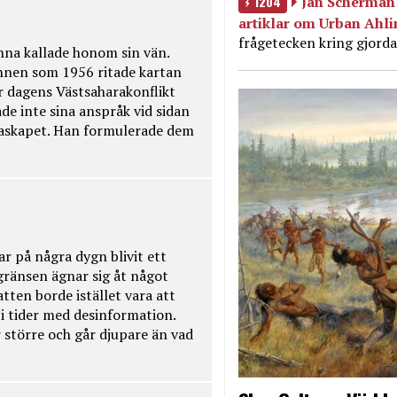
1204
Jan Scherman 
artiklar om Urban Ahl
frågetecken kring gjorda
na kallade honom sin vän.
nnen som 1956 ritade kartan
r dagens Västsaharakonflikt
de inte sina anspråk vid sidan
raskapet. Han formulerade dem
ar på några dygn blivit ett
kgränsen ägnar sig åt något
tten borde istället vara att
t i tider med desinformation.
 större och går djupare än vad