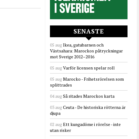
SENASTE
05 aug
Ikea, gatubarnen och
Västsahara: Marockos påtryckningar
mot Sverige 2012–2016
05 aug
Varför licensen spelar roll
05 aug
Marocko - Frihetsrörelsen som
splittrades
04 aug
Så ritades Marockos karta
03 aug
Ceuta - De historiska rötterna är
djupa
02 aug
Ett kungadöme i rörelse - inte
utan risker