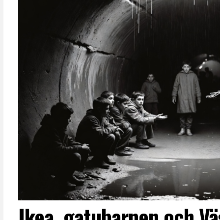
Ikea, gatubarnen och Vä