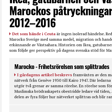
Marockos påtryckningar
2012–2016
Det som hände i Ceuta
är ingen isolerad händelse. R
Marocko Sverige med samma medel, migration och handel
erkännande av Västsahara. Historien om Ikea, gatubarn
som följde ger perspektiv på dagens svenska stöd för 
Marocko - Frihetsrörelsen som splittrades
I gårdagens artikel beskrevs
framväxten av den ma
nätverk från Genève 1930 till Kairo 1947. Där ledarna
utgör två grenar av samma rörelse. En rörelse som fö
Muslimska brödraskapets obestridde ledare vid tiden, 
delen av fyra följer hur nätverket splittras och blir r