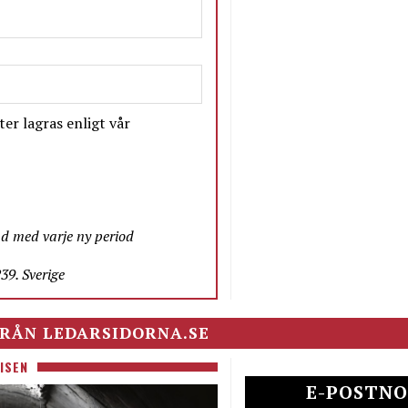
er lagras enligt vår
nd med varje ny period
9. Sverige
RÅN LEDARSIDORNA.SE
ISEN
E-POSTNO