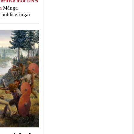
kritisk mot DN:s
in
Många
 publiceringar