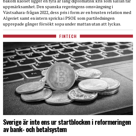
bakom kaoset ligger en fyra år lång diplomatisk kris som sällan får
uppmärksamhet. Den spanska regeringens omsvängning i
Västsahara-frågan 2022, dess pris i form av en brusten relation med
Algeriet samt en intern spricka i PSOE som partiledningen
upprepade gånger försökt sopa under mattan utan att lyckas.
FINTECH
Sverige är inte ens ur startblocken i reformeringen
av bank- och betalsystem