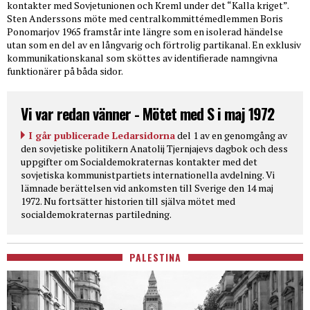
kontakter med Sovjetunionen och Kreml under det “Kalla kriget”.
Sten Anderssons möte med centralkommittémedlemmen Boris
Ponomarjov 1965 framstår inte längre som en isolerad händelse
utan som en del av en långvarig och förtrolig partikanal. En exklusiv
kommunikationskanal som sköttes av identifierade namngivna
funktionärer på båda sidor.
Vi var redan vänner - Mötet med S i maj 1972
I går publicerade Ledarsidorna
del 1 av en genomgång av
den sovjetiske politikern Anatolij Tjernjajevs dagbok och dess
uppgifter om Socialdemokraternas kontakter med det
sovjetiska kommunistpartiets internationella avdelning. Vi
lämnade berättelsen vid ankomsten till Sverige den 14 maj
1972. Nu fortsätter historien till själva mötet med
socialdemokraternas partiledning.
PALESTINA