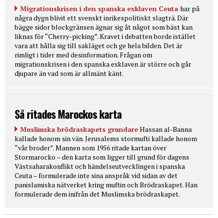
Migrationskrisen i den spanska exklaven Ceuta
har på
några dygn blivit ett svenskt inrikespolitiskt slagträ. Där
bägge sidor blockgränsen ägnar sig åt något som bäst kan
liknas för “Cherry-picking”. Kravet i debatten borde istället
vara att hålla sig till sakläget och ge hela bilden. Det är
rimligt i tider med desinformation. Frågan om
migrationskrisen i den spanska exklaven är större och går
djupare än vad som är allmänt känt.
Så ritades Marockos karta
Muslimska brödraskapets grundare
Hassan al-Banna
kallade honom sin vän. Jerusalems stormufti kallade honom
“vår broder”. Mannen som 1956 ritade kartan över
Stormarocko – den karta som ligger till grund för dagens
Västsaharakonflikt och händelseutvecklingen i spanska
Ceuta – formulerade inte sina anspråk vid sidan av det
panislamiska nätverket kring muftin och Brödraskapet. Han
formulerade dem inifrån det Muslimska brödraskapet.