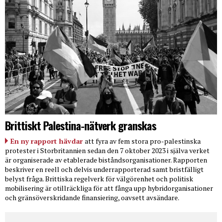
Brittiskt Palestina-nätverk granskas
En ny rapport hävdar
att fyra av fem stora pro-palestinska
protester i Storbritannien sedan den 7 oktober 2023 i själva verket
är organiserade av etablerade biståndsorganisationer. Rapporten
beskriver en reell och delvis underrapporterad samt bristfälligt
belyst fråga. Brittiska regelverk för välgörenhet och politisk
mobilisering är otillräckliga för att fånga upp hybridorganisationer
och gränsöverskridande finansiering, oavsett avsändare.