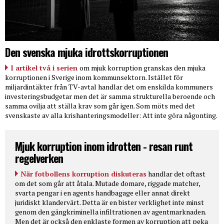
Den svenska mjuka idrottskorruptionen
I artikel två i serien
om mjuk korruption granskas den mjuka
korruptionen i Sverige inom kommunsektorn. Istället för
miljardintäkter från TV-avtal handlar det om enskilda kommuners
investeringsbudgetar men det är samma strukturella beroende och
samma ovilja att ställa krav som går igen. Som möts med det
svenskaste av alla krishanteringsmodeller: Att inte göra någonting.
Mjuk korruption inom idrotten - resan runt
regelverken
När fotbollens korruption diskuteras
handlar det oftast
om det som går att åtala. Mutade domare, riggade matcher,
svarta pengar i en agents handbagage eller annat direkt
juridiskt klandervärt. Detta är en bister verklighet inte minst
genom den gängkriminella infiltrationen av agentmarknaden.
Men det är också den enklaste formen av korruption att peka