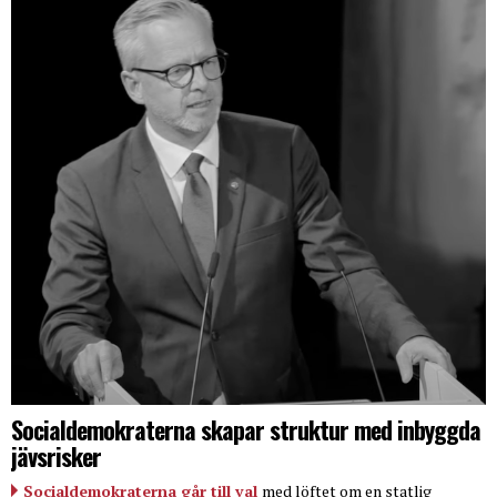
Socialdemokraterna skapar struktur med inbyggda
jävsrisker
Socialdemokraterna går till val
med löftet om en statlig