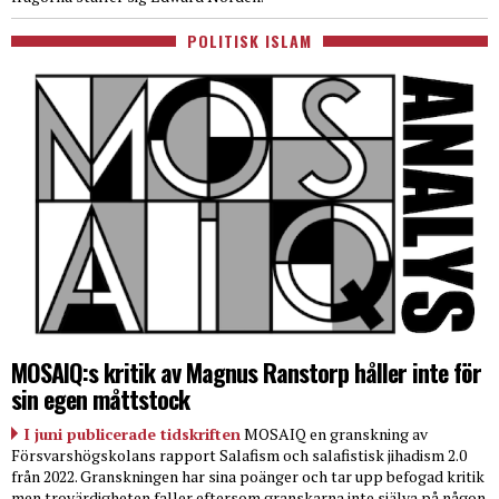
POLITISK ISLAM
MOSAIQ:s kritik av Magnus Ranstorp håller inte för
sin egen måttstock
I juni publicerade tidskriften
MOSAIQ en granskning av
Försvarshögskolans rapport Salafism och salafistisk jihadism 2.0
från 2022. Granskningen har sina poänger och tar upp befogad kritik
men trovärdigheten faller eftersom granskarna inte själva på någon