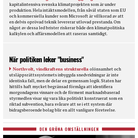
kapitalintensiva svenska klimatprojekten som är under
produktion. Hela intäktsmodellen, från såväl staten som EU
och kommersiella kunder som Microsoft är villkorad av att
en delvis oprövad teknik levererar utlovad prestanda. Om
något av dessa led brister riskerar både den klimatpolitiska
kalkylen och affärsmodellen att raseras samtidigt.
När politiken leker "business"
Northvolt, vindkraftens strukturella
olönsamhet och
utsläppsrättssystemets inbyggda snedvridningar är inte
identiska fall, men de delar en gemensam logik. Staten har
hittills haft mycket begränsad förmåga att identifiera
morgondagens vinnare och de förment marknadsbaserad
styrmedlen visar sig vara lika politiskt konstruerat som en
riktad subvention, bara svårare att se i ett system där
bidragsberoende bolag blir en allt vanligare företeelse.
DEN GRÖNA OMSTÄLLNINGEN