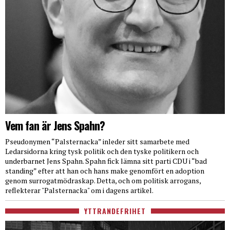
Vem fan är Jens Spahn?
Pseudonymen “Palsternacka” inleder sitt samarbete med
Ledarsidorna kring tysk politik och den tyske politikern och
underbarnet Jens Spahn. Spahn fick lämna sitt parti CDU i “bad
standing” efter att han och hans make genomfört en adoption
genom surrogatmödraskap. Detta, och om politisk arrogans,
reflekterar "Palsternacka" om i dagens artikel.
YTTRANDEFRIHET