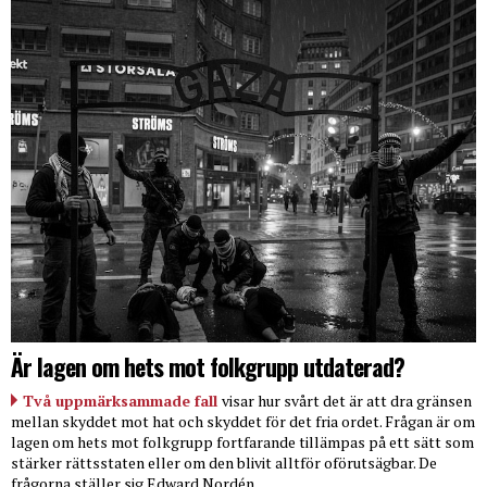
Är lagen om hets mot folkgrupp utdaterad?
Två uppmärksammade fall
visar hur svårt det är att dra gränsen
mellan skyddet mot hat och skyddet för det fria ordet. Frågan är om
lagen om hets mot folkgrupp fortfarande tillämpas på ett sätt som
stärker rättsstaten eller om den blivit alltför oförutsägbar. De
frågorna ställer sig Edward Nordén.