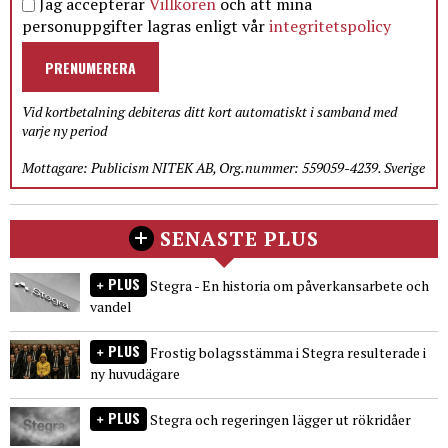
Jag accepterar
Villkoren
och att mina
personuppgifter lagras enligt vår
integritetspolicy
PRENUMERERA
Vid kortbetalning debiteras ditt kort automatiskt i samband med
varje ny period
Mottagare: Publicism NITEK AB, Org.nummer: 559059-4239. Sverige
SENASTE PLUS
PLUS
Stegra - En historia om påverkansarbete och
vandel
PLUS
Frostig bolagsstämma i Stegra resulterade i
ny huvudägare
PLUS
Stegra och regeringen lägger ut rökridåer