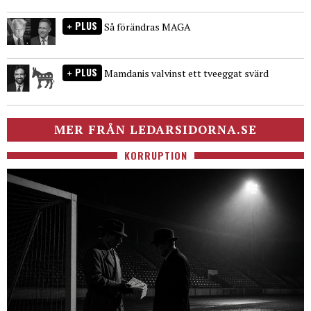
PLUS
Så förändras MAGA
PLUS
Mamdanis valvinst ett tveeggat svärd
MER FRÅN LEDARSIDORNA.SE
KORRUPTION