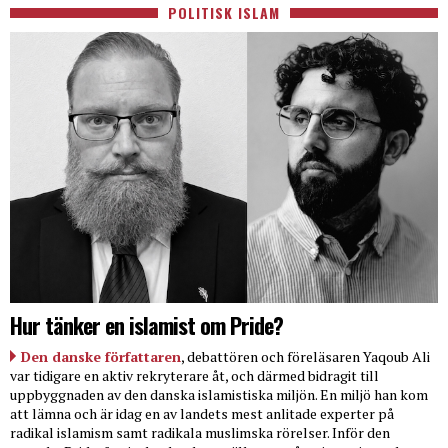
POLITISK ISLAM
Hur tänker en islamist om Pride?
Den danske författaren
, debattören och föreläsaren Yaqoub Ali
var tidigare en aktiv rekryterare åt, och därmed bidragit till
uppbyggnaden av den danska islamistiska miljön. En miljö han kom
att lämna och är idag en av landets mest anlitade experter på
radikal islamism samt radikala muslimska rörelser. Inför den