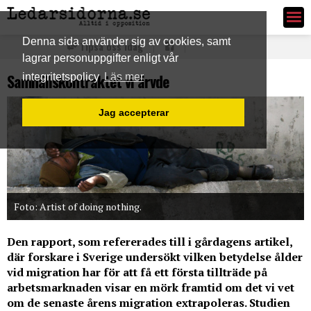
Ledarsidorna.se
Denna sida använder sig av cookies, samt
Tipsa oss idag
lagrar personuppgifter enligt vår
Samhällskontraktet vi ärvde
integritetspolicy
Läs mer
Jag accepterar
Foto: Artist of doing nothing.
Den rapport, som refererades till i gårdagens artikel,
där forskare i Sverige undersökt vilken betydelse ålder
vid migration har för att få ett första tillträde på
arbetsmarknaden visar en mörk framtid om det vi vet
om de senaste årens migration extrapoleras. Studien