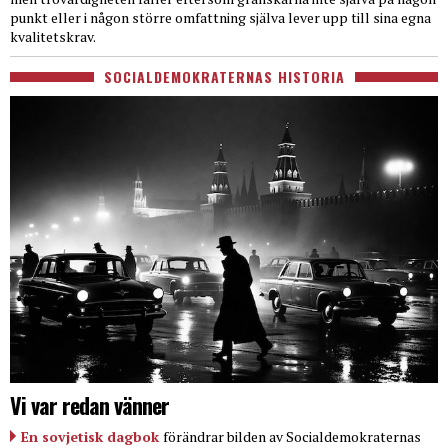
punkt eller i någon större omfattning själva lever upp till sina egna
kvalitetskrav.
SOCIALDEMOKRATERNAS HISTORIA
Vi var redan vänner
En sovjetisk dagbok
förändrar bilden av Socialdemokraternas