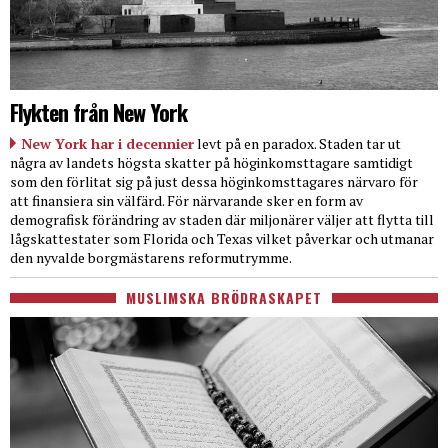
Flykten från New York
New York har i decennier
levt på en paradox. Staden tar ut
några av landets högsta skatter på höginkomsttagare samtidigt
som den förlitat sig på just dessa höginkomsttagares närvaro för
att finansiera sin välfärd. För närvarande sker en form av
demografisk förändring av staden där miljonärer väljer att flytta till
lågskattestater som Florida och Texas vilket påverkar och utmanar
den nyvalde borgmästarens reformutrymme.
MUSLIMSKA BRÖDRASKAPET