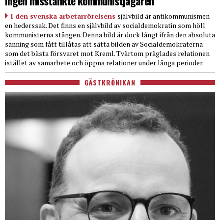
Ingen misstänkte kommunistjägaren
I den svenska arbetarrörelsens
självbild är antikommunismen
en hederssak. Det finns en självbild av socialdemokratin som höll
kommunisterna stången. Denna bild är dock långt ifrån den absoluta
sanning som fått tillåtas att sätta bilden av Socialdemokraterna
som det bästa försvaret mot Kreml. Tvärtom präglades relationen
istället av samarbete och öppna relationer under långa perioder.
GÄSTKRÖNIKAN