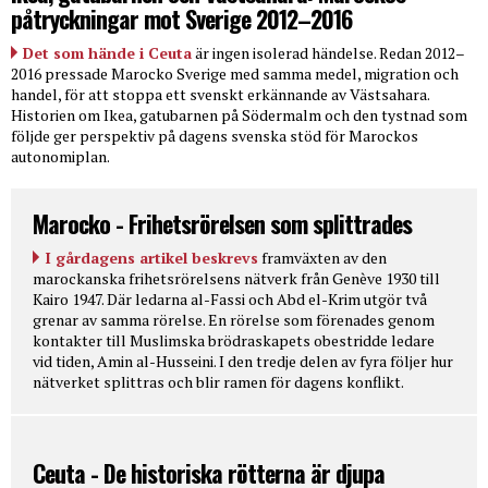
påtryckningar mot Sverige 2012–2016
Det som hände i Ceuta
är ingen isolerad händelse. Redan 2012–
2016 pressade Marocko Sverige med samma medel, migration och
handel, för att stoppa ett svenskt erkännande av Västsahara.
Historien om Ikea, gatubarnen på Södermalm och den tystnad som
följde ger perspektiv på dagens svenska stöd för Marockos
autonomiplan.
Marocko - Frihetsrörelsen som splittrades
I gårdagens artikel beskrevs
framväxten av den
marockanska frihetsrörelsens nätverk från Genève 1930 till
Kairo 1947. Där ledarna al-Fassi och Abd el-Krim utgör två
grenar av samma rörelse. En rörelse som förenades genom
kontakter till Muslimska brödraskapets obestridde ledare
vid tiden, Amin al-Husseini. I den tredje delen av fyra följer hur
nätverket splittras och blir ramen för dagens konflikt.
Ceuta - De historiska rötterna är djupa