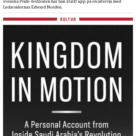
svenska Pride-festivalen har han ställt upp på en intervju med
Ledarsidornas Edward Nordén.
KULTUR