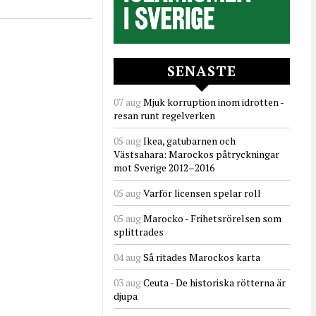
SENASTE
07 aug
Mjuk korruption inom idrotten -
resan runt regelverken
05 aug
Ikea, gatubarnen och
Västsahara: Marockos påtryckningar
mot Sverige 2012–2016
05 aug
Varför licensen spelar roll
05 aug
Marocko - Frihetsrörelsen som
splittrades
04 aug
Så ritades Marockos karta
03 aug
Ceuta - De historiska rötterna är
djupa