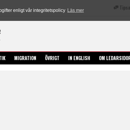
Tipsa
fter enligt vår integritetspolicy
Läs mer
Ledarsidorna.se
TIK
MIGRATION
ÖVRIGT
IN ENGLISH
OM LEDARSIDO