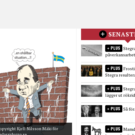
SENAST
PLUS
Stegra
påverkansarbet
PLUS
Frost
Stegra resulter
PLUS
Stegr
lägger ut rökri
PLUS
Så fö
PLUS
opyright Kjell Nilsson Mäki för
Mamda
edarsidorna.se