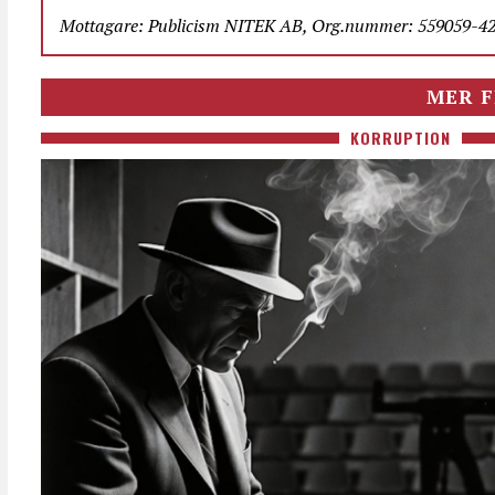
Mottagare: Publicism NITEK AB, Org.nummer: 559059-423
MER F
KORRUPTION