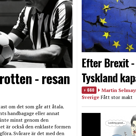
Efter Brexit 
rotten - resan
Tyskland kap
660
Martin Selmayr
Sverige
Fått stor makt
ast om det som går att åtala.
nts handbagage eller annat
et inte minst genom den
et är också den enklaste formen
agföra. Svårare är det med den