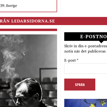
9. Sverige
RÅN LEDARSIDORNA.SE
E-POSTNO
Skriv in din e-postadress
notis när det publiceras 
E-post *