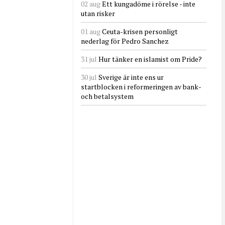
02 aug
Ett kungadöme i rörelse - inte
utan risker
01 aug
Ceuta-krisen personligt
nederlag för Pedro Sanchez
31 jul
Hur tänker en islamist om Pride?
30 jul
Sverige är inte ens ur
startblocken i reformeringen av bank-
och betalsystem