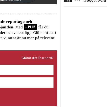
tveeggat svärd
nde reportage och
PLUS
öjanden.
Med
får du
bilder och videoklipp. Glöm inte att
n vi satsa ännu mer på relevant
Glömt ditt lösenord?