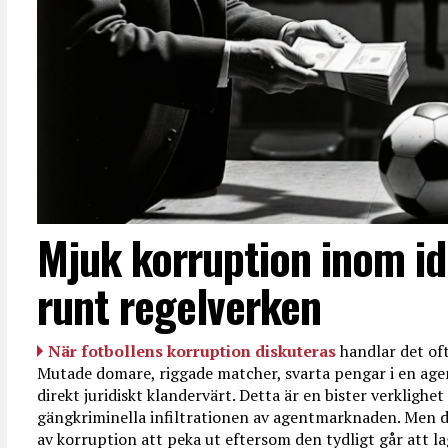
Mjuk korruption inom id
runt regelverken
När fotbollens korruption diskuteras
handlar det oft
Mutade domare, riggade matcher, svarta pengar i en age
direkt juridiskt klandervärt. Detta är en bister verkligh
gängkriminella infiltrationen av agentmarknaden. Men d
av korruption att peka ut eftersom den tydligt går att l