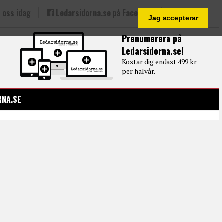
 oss idag
Ledarsidorna.se på Facebook
Jag accepterar
Prenumerera på
Ledarsidorna.se!
Kostar dig endast 499 kr
per halvår.
RNA.SE