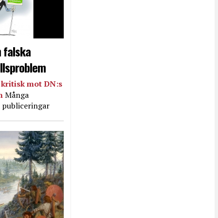
 falska
llsproblem
kritisk mot DN:s
in
Många
 publiceringar