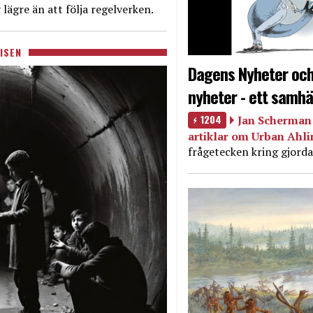
 lägre än att följa regelverken.
ISEN
Dagens Nyheter och
nyheter - ett samhä
1204
Jan Scherman 
artiklar om Urban Ahl
frågetecken kring gjorda