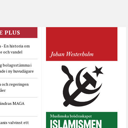
E PLUS
 - En historia om
e och vandel
ig bolagsstämma i
ade i ny huvudägare
a och regeringen
dåer
rändras MAGA
nis valvinst ett