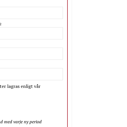
2
er lagras enligt vår
nd med varje ny period