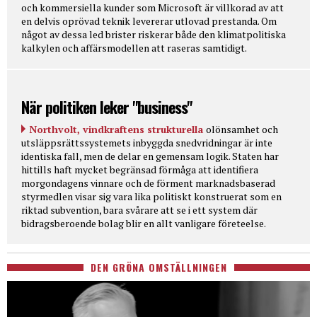
och kommersiella kunder som Microsoft är villkorad av att
en delvis oprövad teknik levererar utlovad prestanda. Om
något av dessa led brister riskerar både den klimatpolitiska
kalkylen och affärsmodellen att raseras samtidigt.
När politiken leker "business"
Northvolt, vindkraftens strukturella
olönsamhet och
utsläppsrättssystemets inbyggda snedvridningar är inte
identiska fall, men de delar en gemensam logik. Staten har
hittills haft mycket begränsad förmåga att identifiera
morgondagens vinnare och de förment marknadsbaserad
styrmedlen visar sig vara lika politiskt konstruerat som en
riktad subvention, bara svårare att se i ett system där
bidragsberoende bolag blir en allt vanligare företeelse.
DEN GRÖNA OMSTÄLLNINGEN