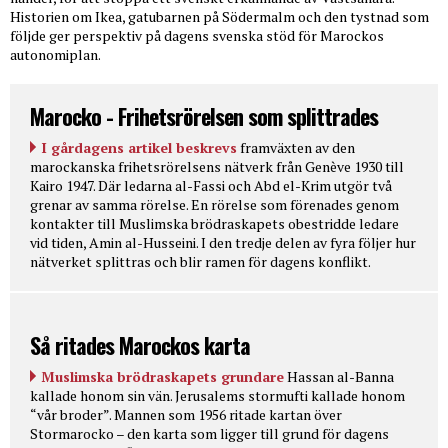
Historien om Ikea, gatubarnen på Södermalm och den tystnad som
följde ger perspektiv på dagens svenska stöd för Marockos
autonomiplan.
Marocko - Frihetsrörelsen som splittrades
I gårdagens artikel beskrevs
framväxten av den
marockanska frihetsrörelsens nätverk från Genève 1930 till
Kairo 1947. Där ledarna al-Fassi och Abd el-Krim utgör två
grenar av samma rörelse. En rörelse som förenades genom
kontakter till Muslimska brödraskapets obestridde ledare
vid tiden, Amin al-Husseini. I den tredje delen av fyra följer hur
nätverket splittras och blir ramen för dagens konflikt.
Så ritades Marockos karta
Muslimska brödraskapets grundare
Hassan al-Banna
kallade honom sin vän. Jerusalems stormufti kallade honom
“vår broder”. Mannen som 1956 ritade kartan över
Stormarocko – den karta som ligger till grund för dagens