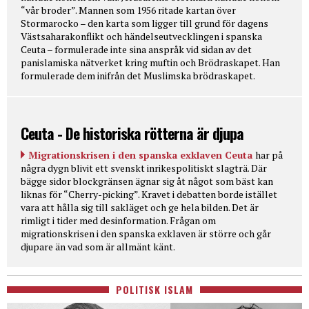
“vår broder”. Mannen som 1956 ritade kartan över
Stormarocko – den karta som ligger till grund för dagens
Västsaharakonflikt och händelseutvecklingen i spanska
Ceuta – formulerade inte sina anspråk vid sidan av det
panislamiska nätverket kring muftin och Brödraskapet. Han
formulerade dem inifrån det Muslimska brödraskapet.
Ceuta - De historiska rötterna är djupa
Migrationskrisen i den spanska exklaven Ceuta
har på
några dygn blivit ett svenskt inrikespolitiskt slagträ. Där
bägge sidor blockgränsen ägnar sig åt något som bäst kan
liknas för “Cherry-picking”. Kravet i debatten borde istället
vara att hålla sig till sakläget och ge hela bilden. Det är
rimligt i tider med desinformation. Frågan om
migrationskrisen i den spanska exklaven är större och går
djupare än vad som är allmänt känt.
POLITISK ISLAM