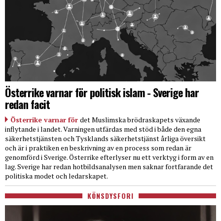
Österrike varnar för politisk islam - Sverige har
redan facit
Österrike varnar för
det Muslimska brödraskapets växande
inflytande i landet. Varningen utfärdas med stöd i både den egna
säkerhetstjänsten och Tysklands säkerhetstjänst årliga översikt
och är i praktiken en beskrivning av en process som redan är
genomförd i Sverige. Österrike efterlyser nu ett verktyg i form av en
lag. Sverige har redan hotbildsanalysen men saknar fortfarande det
politiska modet och ledarskapet.
KÖNSDYSFORI