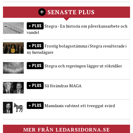
SENASTE PLUS
PLUS
Stegra - En historia om påverkansarbete och
vandel
PLUS
Frostig bolagsstämma i Stegra resulterade i
ny huvudägare
PLUS
Stegra och regeringen lägger ut rökridåer
PLUS
Så förändras MAGA
PLUS
Mamdanis valvinst ett tveeggat svärd
MER FRÅN LEDARSIDORNA.SE