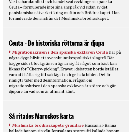
Västsaharakonflikt och händelseutvecklingen i spanska
Ceuta – formulerade inte sina anspråk vid sidan av det
panislamiska nätverket kring muftin och Brödraskapet. Han
formulerade dem inifrån det Muslimska brödraskapet.
Ceuta - De historiska rötterna är djupa
Migrationskrisen i den spanska exklaven Ceuta
har på
några dygn blivit ett svenskt inrikespolitiskt slagträ. Där
bägge sidor blockgränsen ägnar sig åt något som bäst kan
liknas för “Cherry-picking”. Kravet i debatten borde istället
vara att hålla sig till sakläget och ge hela bilden. Det är
rimligt i tider med desinformation. Frågan om
migrationskrisen i den spanska exklaven är större och går
djupare än vad som är allmänt känt.
Så ritades Marockos karta
Muslimska brödraskapets grundare
Hassan al-Banna
kallade honom sin vän. Jerusalems stormufti kallade honom