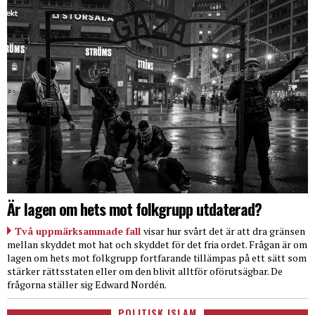
Är lagen om hets mot folkgrupp utdaterad?
Två uppmärksammade fall
visar hur svårt det är att dra gränsen
mellan skyddet mot hat och skyddet för det fria ordet. Frågan är om
lagen om hets mot folkgrupp fortfarande tillämpas på ett sätt som
stärker rättsstaten eller om den blivit alltför oförutsägbar. De
frågorna ställer sig Edward Nordén.
POLITISK ISLAM