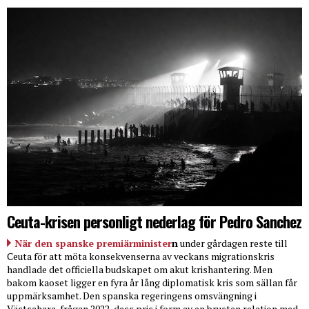
Ceuta-krisen personligt nederlag för Pedro Sanchez
När den spanske premiärminister
n
under gårdagen reste till
Ceuta för att möta konsekvenserna av veckans migrationskris
handlade det officiella budskapet om akut krishantering. Men
bakom kaoset ligger en fyra år lång diplomatisk kris som sällan får
uppmärksamhet. Den spanska regeringens omsvängning i
Västsahara-frågan 2022, dess pris i form av en brusten relation med