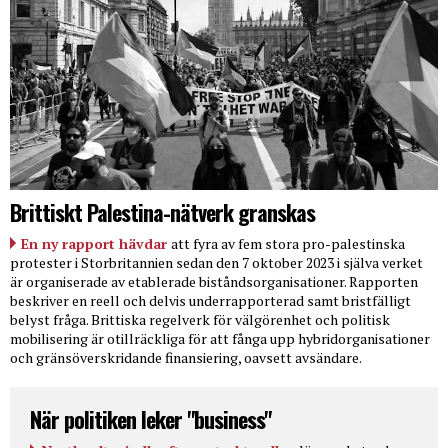
Brittiskt Palestina-nätverk granskas
En ny rapport hävdar
att fyra av fem stora pro-palestinska
protester i Storbritannien sedan den 7 oktober 2023 i själva verket
är organiserade av etablerade biståndsorganisationer. Rapporten
beskriver en reell och delvis underrapporterad samt bristfälligt
belyst fråga. Brittiska regelverk för välgörenhet och politisk
mobilisering är otillräckliga för att fånga upp hybridorganisationer
och gränsöverskridande finansiering, oavsett avsändare.
När politiken leker "business"