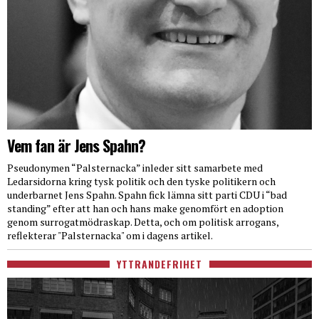
Vem fan är Jens Spahn?
Pseudonymen “Palsternacka” inleder sitt samarbete med
Ledarsidorna kring tysk politik och den tyske politikern och
underbarnet Jens Spahn. Spahn fick lämna sitt parti CDU i “bad
standing” efter att han och hans make genomfört en adoption
genom surrogatmödraskap. Detta, och om politisk arrogans,
reflekterar "Palsternacka" om i dagens artikel.
YTTRANDEFRIHET