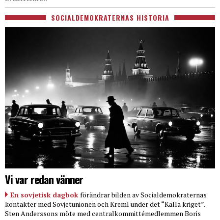
SOCIALDEMOKRATERNAS HISTORIA
Vi var redan vänner
En sovjetisk dagbok
förändrar bilden av Socialdemokraternas
kontakter med Sovjetunionen och Kreml under det “Kalla kriget”.
Sten Anderssons möte med centralkommittémedlemmen Boris