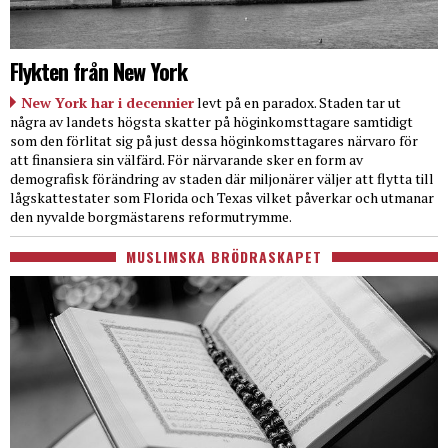
Flykten från New York
New York har i decennier
levt på en paradox. Staden tar ut
några av landets högsta skatter på höginkomsttagare samtidigt
som den förlitat sig på just dessa höginkomsttagares närvaro för
att finansiera sin välfärd. För närvarande sker en form av
demografisk förändring av staden där miljonärer väljer att flytta till
lågskattestater som Florida och Texas vilket påverkar och utmanar
den nyvalde borgmästarens reformutrymme.
MUSLIMSKA BRÖDRASKAPET