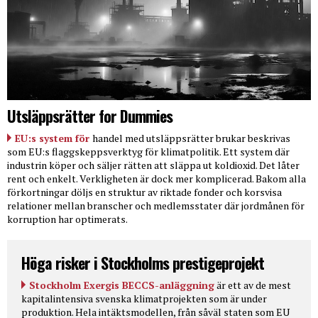
Utsläppsrätter for Dummies
EU:s system för
handel med utsläppsrätter brukar beskrivas
som EU:s flaggskeppsverktyg för klimatpolitik. Ett system där
industrin köper och säljer rätten att släppa ut koldioxid. Det låter
rent och enkelt. Verkligheten är dock mer komplicerad. Bakom alla
förkortningar döljs en struktur av riktade fonder och korsvisa
relationer mellan branscher och medlemsstater där jordmånen för
korruption har optimerats.
Höga risker i Stockholms prestigeprojekt
Stockholm Exergis BECCS-anläggning
är ett av de mest
kapitalintensiva svenska klimatprojekten som är under
produktion. Hela intäktsmodellen, från såväl staten som EU