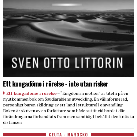
Ett kungadöme i rörelse - inte utan risker
Ett kungadöme i rörelse
– “Kingdom in motion” är titeln på en
nyutkommen bok om Saudiarabiens utveckling. En välinformerad,
personligt buren skildring av ett land i strukturell omvandling.
Boken är skriven av en författare som både suttit vid bordet där
förändringarna förhandlats fram men samtidigt behållit den kritiska
distansen.
CEUTA - MAROCKO