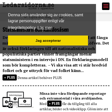
Ledarsidorna.se
Denna sida använder sig av cookies, samt
Tipsa oss idag
lagrar personuppgifter enligt vår
Statsministern och känslosåsen
integritetspolicy
Läs mer
De etablerade partierna har misslyckats med att fånga
Jag accepterar
människors oro, anser statsminister Stefan Löfven. Det
är också förklaringen till att nationalistiska och
populistiska partier vinner framgångar menar
statsministern i en intervju i DN. En förklaringsmodell
som bör kompletteras. – Vi ska visa att vi står bredvid
folket och ge uttryck för vad folket känn...
PLUS
Denna artikel behöver PLUS
Missa inte våra fördjupande reportage
och extramaterial i våra avslöjanden.
PLUS
Med
får du tillgång till alla
artiklar, bilder och videoklipp. Glöm inte att