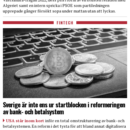
Algeriet samt en intern spricka i PSOE som partiledningen
upprepade gånger försökt sopa under mattan utan att lyckas.
FINTECH
Sverige är inte ens ur startblocken i reformeringen
av bank- och betalsystem
USA står inom kort
inför en total omstrukturering av bank- och
betalsystemen. En reform i det tysta för att bland annat digitalisera