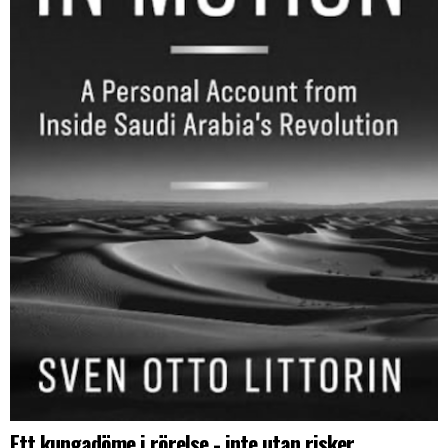
Ett kungadöme i rörelse - inte utan risker