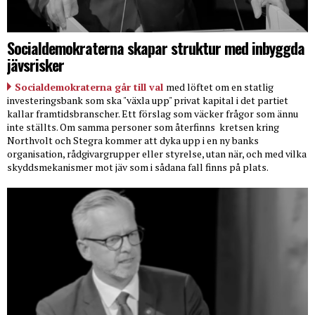
Socialdemokraterna skapar struktur med inbyggda
jävsrisker
Socialdemokraterna går till val
med löftet om en statlig
investeringsbank som ska "växla upp" privat kapital i det partiet
kallar framtidsbranscher. Ett förslag som väcker frågor som ännu
inte ställts. Om samma personer som återfinns
kretsen kring
Northvolt och Stegra kommer att dyka upp i en ny banks
organisation, rådgivargrupper eller styrelse, utan när, och med vilka
skyddsmekanismer mot jäv som i sådana fall finns på plats.