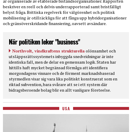
är organiserade av etablerade biståndsorganisationer. Rapporten
beskriver en reell och delvis underrapporterad samt bristfälligt
belyst fråga. Brittiska regelverk för välgörenhet och politisk
mobilisering är otillräckliga för att fånga upp hybridorganisationer
och gränsöverskridande finansiering, oavsett avsändare.
När politiken leker "business"
Northvolt, vindkraftens strukturella
olönsamhet och
utsläppsrättssystemets inbyggda snedvridningar är inte
identiska fall, men de delar en gemensam logik. Staten har
hittills haft mycket begränsad förmåga att identifiera
morgondagens vinnare och de förment marknadsbaserad
styrmedlen visar sig vara lika politiskt konstruerat som en
riktad subvention, bara svårare att se i ett system där
bidragsberoende bolag blir en allt vanligare företeelse.
USA