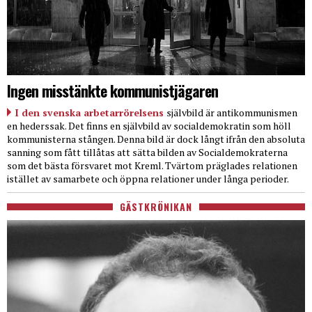
Ingen misstänkte kommunistjägaren
I den svenska arbetarrörelsens
självbild är antikommunismen
en hederssak. Det finns en självbild av socialdemokratin som höll
kommunisterna stången. Denna bild är dock långt ifrån den absoluta
sanning som fått tillåtas att sätta bilden av Socialdemokraterna
som det bästa försvaret mot Kreml. Tvärtom präglades relationen
istället av samarbete och öppna relationer under långa perioder.
GÄSTKRÖNIKAN