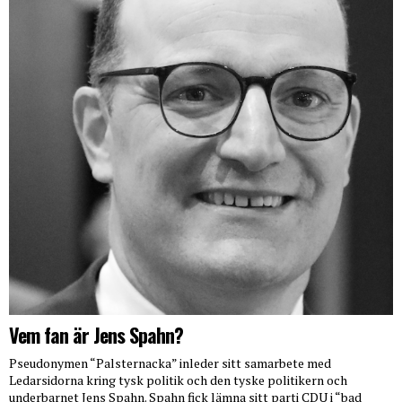
Vem fan är Jens Spahn?
Pseudonymen “Palsternacka” inleder sitt samarbete med
Ledarsidorna kring tysk politik och den tyske politikern och
underbarnet Jens Spahn. Spahn fick lämna sitt parti CDU i “bad