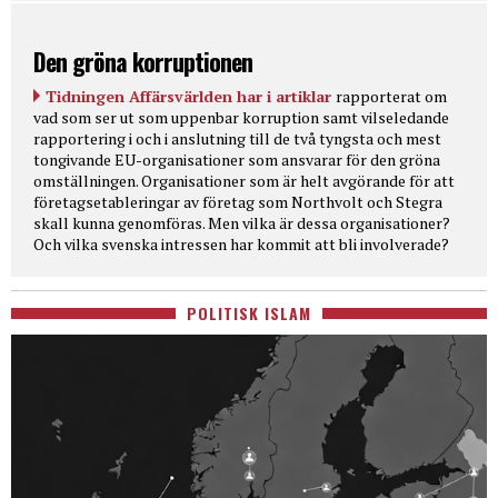
Den gröna korruptionen
Tidningen Affärsvärlden har i artiklar
rapporterat om
vad som ser ut som uppenbar korruption samt vilseledande
rapportering i och i anslutning till de två tyngsta och mest
tongivande EU-organisationer som ansvarar för den gröna
omställningen. Organisationer som är helt avgörande för att
företagsetableringar av företag som Northvolt och Stegra
skall kunna genomföras. Men vilka är dessa organisationer?
Och vilka svenska intressen har kommit att bli involverade?
POLITISK ISLAM