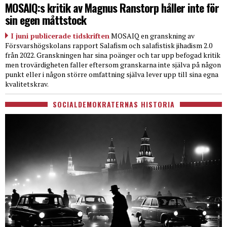
MOSAIQ:s kritik av Magnus Ranstorp håller inte för
sin egen måttstock
I juni publicerade tidskriften
MOSAIQ en granskning av
Försvarshögskolans rapport Salafism och salafistisk jihadism 2.0
från 2022. Granskningen har sina poänger och tar upp befogad kritik
men trovärdigheten faller eftersom granskarna inte själva på någon
punkt eller i någon större omfattning själva lever upp till sina egna
kvalitetskrav.
SOCIALDEMOKRATERNAS HISTORIA