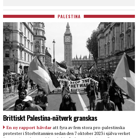
PALESTINA
Brittiskt Palestina-nätverk granskas
En ny rapport hävdar
att fyra av fem stora pro-palestinska
protester i Storbritannien sedan den 7 oktober 2023 i själva verket