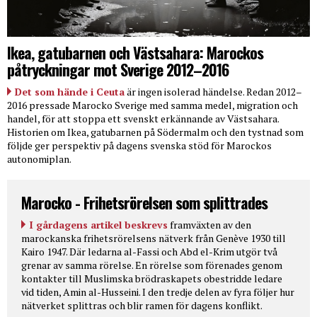
Ikea, gatubarnen och Västsahara: Marockos
påtryckningar mot Sverige 2012–2016
Det som hände i Ceuta
är ingen isolerad händelse. Redan 2012–
2016 pressade Marocko Sverige med samma medel, migration och
handel, för att stoppa ett svenskt erkännande av Västsahara.
Historien om Ikea, gatubarnen på Södermalm och den tystnad som
följde ger perspektiv på dagens svenska stöd för Marockos
autonomiplan.
Marocko - Frihetsrörelsen som splittrades
I gårdagens artikel beskrevs
framväxten av den
marockanska frihetsrörelsens nätverk från Genève 1930 till
Kairo 1947. Där ledarna al-Fassi och Abd el-Krim utgör två
grenar av samma rörelse. En rörelse som förenades genom
kontakter till Muslimska brödraskapets obestridde ledare
vid tiden, Amin al-Husseini. I den tredje delen av fyra följer hur
nätverket splittras och blir ramen för dagens konflikt.