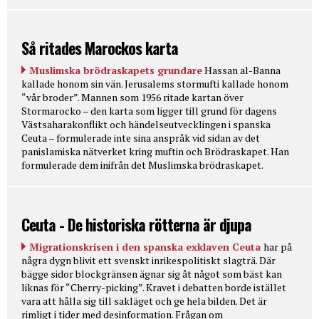
Så ritades Marockos karta
Muslimska brödraskapets grundare
Hassan al-Banna
kallade honom sin vän. Jerusalems stormufti kallade honom
“vår broder”. Mannen som 1956 ritade kartan över
Stormarocko – den karta som ligger till grund för dagens
Västsaharakonflikt och händelseutvecklingen i spanska
Ceuta – formulerade inte sina anspråk vid sidan av det
panislamiska nätverket kring muftin och Brödraskapet. Han
formulerade dem inifrån det Muslimska brödraskapet.
Ceuta - De historiska rötterna är djupa
Migrationskrisen i den spanska exklaven Ceuta
har på
några dygn blivit ett svenskt inrikespolitiskt slagträ. Där
bägge sidor blockgränsen ägnar sig åt något som bäst kan
liknas för “Cherry-picking”. Kravet i debatten borde istället
vara att hålla sig till sakläget och ge hela bilden. Det är
rimligt i tider med desinformation. Frågan om