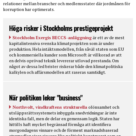
relationer mellan branscher och medlemsstater där jordmånen för
korruption har optimerats.
Höga risker i Stockholms prestigeprojekt
Stockholm Exergis BECCS-anläggning
är ett av de mest
kapitalintensiva svenska klimatprojekten som är under
produktion. Hela intäktsmodellen, från såväl staten som EU
och kommersiella kunder som Microsoft är villkorad av att
en delvis oprövad teknik levererar utlovad prestanda. Om
något av dessa led brister riskerar både den klimatpolitiska
kalkylen och affärsmodellen att raseras samtidigt.
När politiken leker "business"
Northvolt, vindkraftens strukturella
olönsamhet och
utsläppsrättssystemets inbyggda snedvridningar är inte
identiska fall, men de delar en gemensam logik. Staten har
hittills haft mycket begränsad förmåga att identifiera
morgondagens vinnare och de förment marknadsbaserad
styrmedlen visar sig vara lika politiskt konstruerat som en