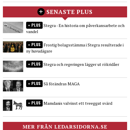
SENASTE PLUS
PLUS
Stegra - En historia om påverkansarbete och
vandel
PLUS
Frostig bolagsstämma i Stegra resulterade i
ny huvudägare
PLUS
Stegra och regeringen lägger ut rökridåer
PLUS
Så förändras MAGA
PLUS
Mamdanis valvinst ett tveeggat svärd
MER FRÅN LEDARSIDORNA.SE