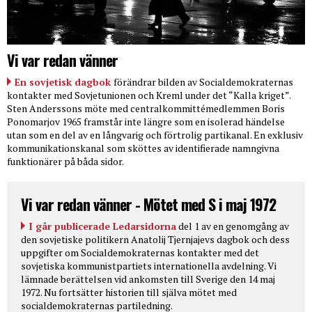
Vi var redan vänner
En sovjetisk dagbok
förändrar bilden av Socialdemokraternas
kontakter med Sovjetunionen och Kreml under det “Kalla kriget”.
Sten Anderssons möte med centralkommittémedlemmen Boris
Ponomarjov 1965 framstår inte längre som en isolerad händelse
utan som en del av en långvarig och förtrolig partikanal. En exklusiv
kommunikationskanal som sköttes av identifierade namngivna
funktionärer på båda sidor.
Vi var redan vänner - Mötet med S i maj 1972
I går publicerade Ledarsidorna
del 1 av en genomgång av
den sovjetiske politikern Anatolij Tjernjajevs dagbok och dess
uppgifter om Socialdemokraternas kontakter med det
sovjetiska kommunistpartiets internationella avdelning. Vi
lämnade berättelsen vid ankomsten till Sverige den 14 maj
1972. Nu fortsätter historien till själva mötet med
socialdemokraternas partiledning.