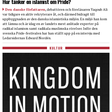
Hur tänker en islamist om Pride?
Den danske författaren
, debattören och föreläsaren Yaqoub Ali
var tidigare en aktiv rekryterare åt, och därmed bidragit till
uppbyggnaden av den danska islamistiska miljön. En miljö han kom
att lämna och är idag en av landets mest anlitade experter på
radikal islamism samt radikala muslimska rörelser. Inför den
svenska Pride-festivalen har han ställt upp på en intervju med
Ledarsidornas Edward Nordén.
KULTUR