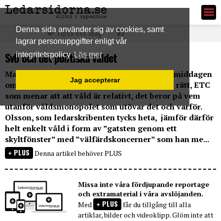
Ledarsidorna.se
Denna sida använder sig av cookies, samt
Tipsa oss idag
lagrar personuppgifter enligt vår
SvD och det politiska våldet
integritetspolicy
Läs mer
Maria Ludvigsson, SvD, skriver idag på eftermiddagen
Jag accepterar
om vänstern och våldet. Hon citerar, med all rätt, ETC
som menar att att våld är relativt, det beror på vem
utanför våldsmonopolet som utövar det och varför.
Olsson, som ledarskribenten tycks heta, jämför därför
helt enkelt våld i form av ”gatsten genom ett
skyltfönster” med ”välfärdskoncerner” som han me...
PLUS
Denna artikel behöver PLUS
Missa inte våra fördjupande reportage
och extramaterial i våra avslöjanden.
PLUS
Med
får du tillgång till alla
artiklar, bilder och videoklipp. Glöm inte att