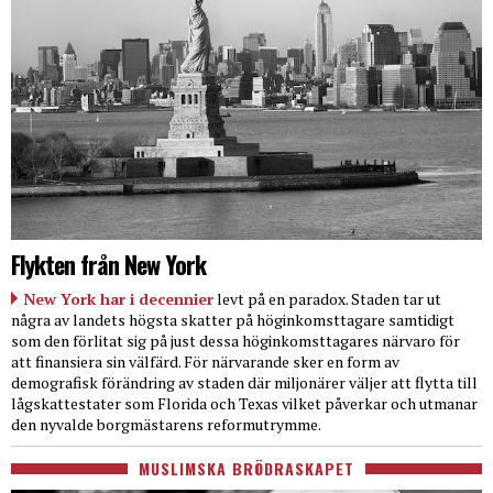
Flykten från New York
New York har i decennier
levt på en paradox. Staden tar ut
några av landets högsta skatter på höginkomsttagare samtidigt
som den förlitat sig på just dessa höginkomsttagares närvaro för
att finansiera sin välfärd. För närvarande sker en form av
demografisk förändring av staden där miljonärer väljer att flytta till
lågskattestater som Florida och Texas vilket påverkar och utmanar
den nyvalde borgmästarens reformutrymme.
MUSLIMSKA BRÖDRASKAPET