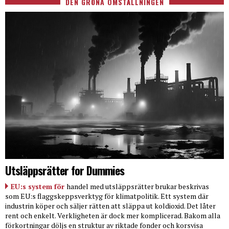
DEN GRÖNA OMSTÄLLNINGEN
Utsläppsrätter for Dummies
EU:s system för
handel med utsläppsrätter brukar beskrivas
som EU:s flaggskeppsverktyg för klimatpolitik. Ett system där
industrin köper och säljer rätten att släppa ut koldioxid. Det låter
rent och enkelt. Verkligheten är dock mer komplicerad. Bakom alla
förkortningar döljs en struktur av riktade fonder och korsvisa