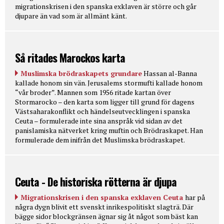
migrationskrisen i den spanska exklaven är större och går
djupare än vad som är allmänt känt.
Så ritades Marockos karta
Muslimska brödraskapets grundare
Hassan al-Banna
kallade honom sin vän. Jerusalems stormufti kallade honom
“vår broder”. Mannen som 1956 ritade kartan över
Stormarocko – den karta som ligger till grund för dagens
Västsaharakonflikt och händelseutvecklingen i spanska
Ceuta – formulerade inte sina anspråk vid sidan av det
panislamiska nätverket kring muftin och Brödraskapet. Han
formulerade dem inifrån det Muslimska brödraskapet.
Ceuta - De historiska rötterna är djupa
Migrationskrisen i den spanska exklaven Ceuta
har på
några dygn blivit ett svenskt inrikespolitiskt slagträ. Där
bägge sidor blockgränsen ägnar sig åt något som bäst kan