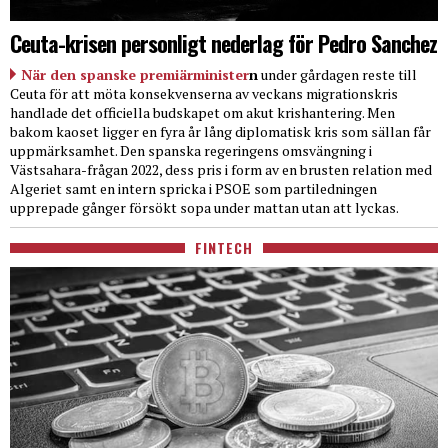
Ceuta-krisen personligt nederlag för Pedro Sanchez
När den spanske premiärminister
n
under gårdagen reste till
Ceuta för att möta konsekvenserna av veckans migrationskris
handlade det officiella budskapet om akut krishantering. Men
bakom kaoset ligger en fyra år lång diplomatisk kris som sällan får
uppmärksamhet. Den spanska regeringens omsvängning i
Västsahara-frågan 2022, dess pris i form av en brusten relation med
Algeriet samt en intern spricka i PSOE som partiledningen
upprepade gånger försökt sopa under mattan utan att lyckas.
FINTECH