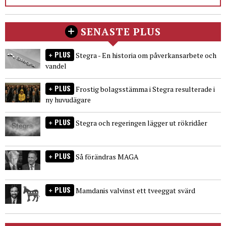
SENASTE PLUS
PLUS
Stegra - En historia om påverkansarbete och
vandel
PLUS
Frostig bolagsstämma i Stegra resulterade i
ny huvudägare
PLUS
Stegra och regeringen lägger ut rökridåer
PLUS
Så förändras MAGA
PLUS
Mamdanis valvinst ett tveeggat svärd