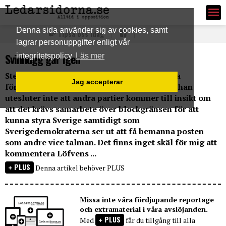
Ledarsidorna.se
Denna sida använder sig av cookies, samt
Tipsa oss idag
lagrar personuppgifter enligt vår
Svinhugg går igen
integritetspolicy
Läs mer
Stefan Löfven har fått uppdraget att sondera
Jag accepterar
förutsättningarna för att bilda regering och han
utesluter inte att andra partier kommer till insikt om
att det krävs samarbete över blockgränsen för att
kunna styra Sverige samtidigt som
Sverigedemokraterna ser ut att få bemanna posten
som andre vice talman. Det finns inget skäl för mig att
kommentera Löfvens ...
PLUS
Denna artikel behöver PLUS
Missa inte våra fördjupande reportage
och extramaterial i våra avslöjanden.
PLUS
Med
får du tillgång till alla