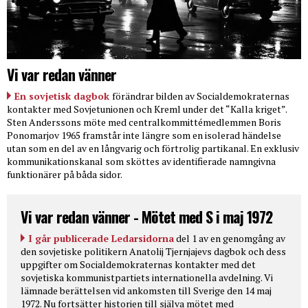
Vi var redan vänner
En sovjetisk dagbok
förändrar bilden av Socialdemokraternas
kontakter med Sovjetunionen och Kreml under det “Kalla kriget”.
Sten Anderssons möte med centralkommittémedlemmen Boris
Ponomarjov 1965 framstår inte längre som en isolerad händelse
utan som en del av en långvarig och förtrolig partikanal. En exklusiv
kommunikationskanal som sköttes av identifierade namngivna
funktionärer på båda sidor.
Vi var redan vänner - Mötet med S i maj 1972
I går publicerade Ledarsidorna
del 1 av en genomgång av
den sovjetiske politikern Anatolij Tjernjajevs dagbok och dess
uppgifter om Socialdemokraternas kontakter med det
sovjetiska kommunistpartiets internationella avdelning. Vi
lämnade berättelsen vid ankomsten till Sverige den 14 maj
1972. Nu fortsätter historien till själva mötet med