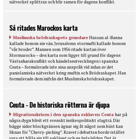
nätverket splittras och blir ramen för dagens konflikt.
Så ritades Marockos karta
Muslimska brödraskapets grundare
Hassan al-Banna
kallade honom sin vän. Jerusalems stormufti kallade honom
“vår broder”. Mannen som 1956 ritade kartan över
Stormarocko – den karta som ligger till grund för dagens
Västsaharakonflikt och händelseutvecklingen i spanska
Ceuta – formulerade inte sina anspråk vid sidan av det
panislamiska nätverket kring muftin och Brödraskapet. Han
formulerade dem inifrån det Muslimska brödraskapet.
Ceuta - De historiska rötterna är djupa
Migrationskrisen i den spanska exklaven Ceuta
har på
några dygn blivit ett svenskt inrikespolitiskt slagträ. Där
bägge sidor blockgränsen ägnar sig åt något som bäst kan
liknas för “Cherry-picking”. Kravet i debatten borde istället
vara att hålla sig till sakläget och ge hela bilden. Det är