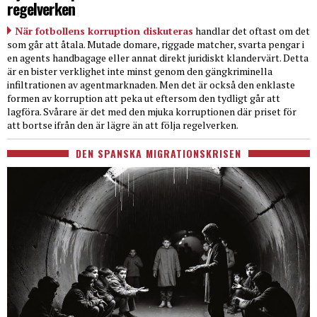
regelverken
När fotbollens korruption diskuteras
handlar det oftast om det
som går att åtala. Mutade domare, riggade matcher, svarta pengar i
en agents handbagage eller annat direkt juridiskt klandervärt. Detta
är en bister verklighet inte minst genom den gängkriminella
infiltrationen av agentmarknaden. Men det är också den enklaste
formen av korruption att peka ut eftersom den tydligt går att
lagföra. Svårare är det med den mjuka korruptionen där priset för
att bortse ifrån den är lägre än att följa regelverken.
DEN SPANSKA MIGRATIONSKRISEN