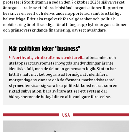
protester i Storbritannien sedan den 7 oktober 2023 i själva verket
är organiserade av etablerade biståndsorganisationer. Rapporten
beskriver en reell och delvis underrapporterad samt bristfälligt
belyst fråga. Brittiska regelverk för välgörenhet och politisk
mobilisering är otillräckliga för att fånga upp hybridorganisationer
och gränsöverskridande finansiering, oavsett avsändare.
När politiken leker "business"
Northvolt, vindkraftens strukturella
olönsamhet och
utsläppsrättssystemets inbyggda snedvridningar är inte
identiska fall, men de delar en gemensam logik. Staten har
hittills haft mycket begränsad förmåga att identifiera
morgondagens vinnare och de förment marknadsbaserad
styrmedlen visar sig vara lika politiskt konstruerat som en
riktad subvention, bara svårare att se i ett system där
bidragsberoende bolag blir en allt vanligare företeelse.
USA