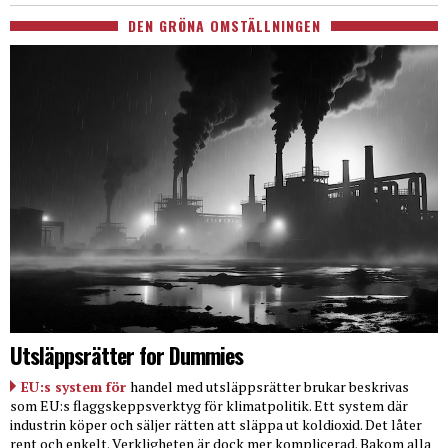
DEN GRÖNA OMSTÄLLNINGEN
Utsläppsrätter for Dummies
EU:s system för
handel med utsläppsrätter brukar beskrivas
som EU:s flaggskeppsverktyg för klimatpolitik. Ett system där
industrin köper och säljer rätten att släppa ut koldioxid. Det låter
rent och enkelt. Verkligheten är dock mer komplicerad. Bakom alla