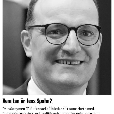
Vem fan är Jens Spahn?
Pseudonymen “Palsternacka” inleder sitt samarbete med
Ledarsidorna kring tysk politik och den tyske politikern och