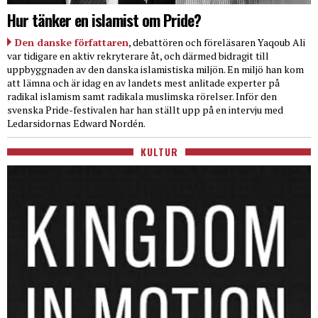
Hur tänker en islamist om Pride?
Den danske författaren
, debattören och föreläsaren Yaqoub Ali
var tidigare en aktiv rekryterare åt, och därmed bidragit till
uppbyggnaden av den danska islamistiska miljön. En miljö han kom
att lämna och är idag en av landets mest anlitade experter på
radikal islamism samt radikala muslimska rörelser. Inför den
svenska Pride-festivalen har han ställt upp på en intervju med
Ledarsidornas Edward Nordén.
KULTUR