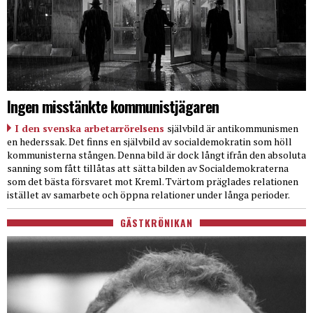
Ingen misstänkte kommunistjägaren
I den svenska arbetarrörelsens
självbild är antikommunismen
en hederssak. Det finns en självbild av socialdemokratin som höll
kommunisterna stången. Denna bild är dock långt ifrån den absoluta
sanning som fått tillåtas att sätta bilden av Socialdemokraterna
som det bästa försvaret mot Kreml. Tvärtom präglades relationen
istället av samarbete och öppna relationer under långa perioder.
GÄSTKRÖNIKAN