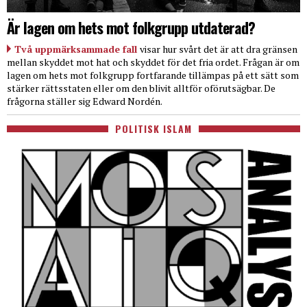
Är lagen om hets mot folkgrupp utdaterad?
Två uppmärksammade fall
visar hur svårt det är att dra gränsen
mellan skyddet mot hat och skyddet för det fria ordet. Frågan är om
lagen om hets mot folkgrupp fortfarande tillämpas på ett sätt som
stärker rättsstaten eller om den blivit alltför oförutsägbar. De
frågorna ställer sig Edward Nordén.
POLITISK ISLAM