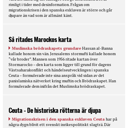
rimligt i tider med desinformation. Frågan om
migrationskrisen i den spanska exklaven är större och går
djupare än vad som är allmänt känt.
Så ritades Marockos karta
Muslimska brödraskapets grundare
Hassan al-Banna
kallade honom sin vän. Jerusalems stormufti kallade honom
“vår broder”. Mannen som 1956 ritade kartan över
Stormarocko – den karta som ligger till grund för dagens
Västsaharakonflikt och händelseutvecklingen i spanska
Ceuta – formulerade inte sina anspråk vid sidan av det
panislamiska nätverket kring muftin och Brödraskapet. Han
formulerade dem inifrån det Muslimska brödraskapet.
Ceuta - De historiska rötterna är djupa
Migrationskrisen i den spanska exklaven Ceuta
har på
några dygn blivit ett svenskt inrikespolitiskt slagträ. Där