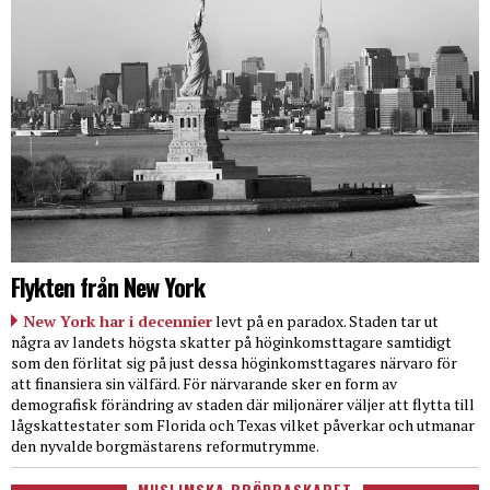
Flykten från New York
New York har i decennier
levt på en paradox. Staden tar ut
några av landets högsta skatter på höginkomsttagare samtidigt
som den förlitat sig på just dessa höginkomsttagares närvaro för
att finansiera sin välfärd. För närvarande sker en form av
demografisk förändring av staden där miljonärer väljer att flytta till
lågskattestater som Florida och Texas vilket påverkar och utmanar
den nyvalde borgmästarens reformutrymme.
MUSLIMSKA BRÖDRASKAPET