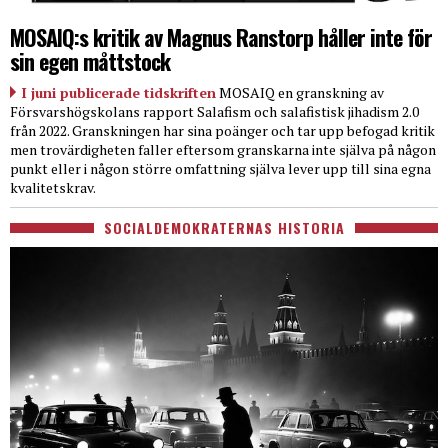
MOSAIQ:s kritik av Magnus Ranstorp håller inte för
sin egen måttstock
I juni publicerade tidskriften
MOSAIQ en granskning av
Försvarshögskolans rapport Salafism och salafistisk jihadism 2.0
från 2022. Granskningen har sina poänger och tar upp befogad kritik
men trovärdigheten faller eftersom granskarna inte själva på någon
punkt eller i någon större omfattning själva lever upp till sina egna
kvalitetskrav.
SOCIALDEMOKRATERNAS HISTORIA