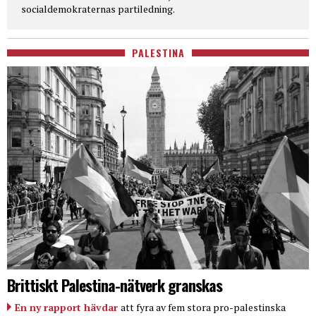
socialdemokraternas partiledning.
PALESTINA
Brittiskt Palestina-nätverk granskas
En ny rapport hävdar
att fyra av fem stora pro-palestinska