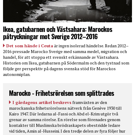
Ikea, gatubarnen och Västsahara: Marockos
påtryckningar mot Sverige 2012–2016
Det som hände i Ceuta
är ingen isolerad händelse. Redan 2012–
2016 pressade Marocko Sverige med samma medel, migration och
handel, för att stoppa ett svenskt erkännande av Västsahara.
Historien om Ikea, gatubarnen på Södermalm och den tystnad som
följde ger perspektiv på dagens svenska stöd för Marockos
autonomiplan.
Marocko - Frihetsrörelsen som splittrades
I gårdagens artikel beskrevs
framväxten av den
marockanska frihetsrörelsens nätverk från Genève 1930 till
Kairo 1947. Där ledarna al-Fassi och Abd el-Krim utgör två
grenar av samma rörelse. En rörelse som förenades genom
kontakter till Muslimska brödraskapets obestridde ledare
vid tiden, Amin al-Husseini. I den tredje delen av fyra följer hur