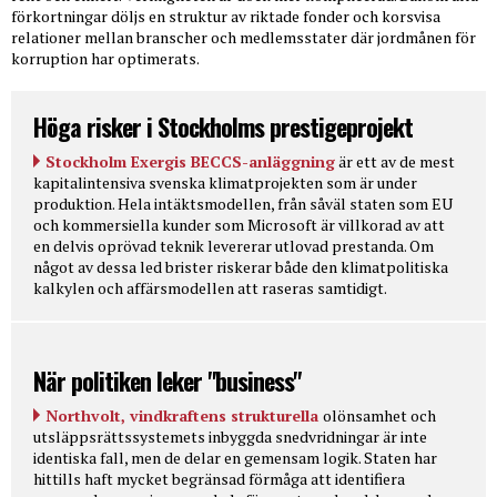
förkortningar döljs en struktur av riktade fonder och korsvisa
relationer mellan branscher och medlemsstater där jordmånen för
korruption har optimerats.
Höga risker i Stockholms prestigeprojekt
Stockholm Exergis BECCS-anläggning
är ett av de mest
kapitalintensiva svenska klimatprojekten som är under
produktion. Hela intäktsmodellen, från såväl staten som EU
och kommersiella kunder som Microsoft är villkorad av att
en delvis oprövad teknik levererar utlovad prestanda. Om
något av dessa led brister riskerar både den klimatpolitiska
kalkylen och affärsmodellen att raseras samtidigt.
När politiken leker "business"
Northvolt, vindkraftens strukturella
olönsamhet och
utsläppsrättssystemets inbyggda snedvridningar är inte
identiska fall, men de delar en gemensam logik. Staten har
hittills haft mycket begränsad förmåga att identifiera