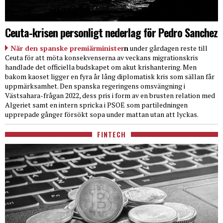
Ceuta-krisen personligt nederlag för Pedro Sanchez
När den spanske premiärminister
n
under gårdagen reste till
Ceuta för att möta konsekvenserna av veckans migrationskris
handlade det officiella budskapet om akut krishantering. Men
bakom kaoset ligger en fyra år lång diplomatisk kris som sällan får
uppmärksamhet. Den spanska regeringens omsvängning i
Västsahara-frågan 2022, dess pris i form av en brusten relation med
Algeriet samt en intern spricka i PSOE som partiledningen
upprepade gånger försökt sopa under mattan utan att lyckas.
FINTECH