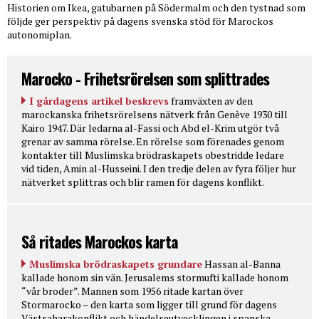
Historien om Ikea, gatubarnen på Södermalm och den tystnad som
följde ger perspektiv på dagens svenska stöd för Marockos
autonomiplan.
Marocko - Frihetsrörelsen som splittrades
I gårdagens artikel beskrevs
framväxten av den
marockanska frihetsrörelsens nätverk från Genève 1930 till
Kairo 1947. Där ledarna al-Fassi och Abd el-Krim utgör två
grenar av samma rörelse. En rörelse som förenades genom
kontakter till Muslimska brödraskapets obestridde ledare
vid tiden, Amin al-Husseini. I den tredje delen av fyra följer hur
nätverket splittras och blir ramen för dagens konflikt.
Så ritades Marockos karta
Muslimska brödraskapets grundare
Hassan al-Banna
kallade honom sin vän. Jerusalems stormufti kallade honom
“vår broder”. Mannen som 1956 ritade kartan över
Stormarocko – den karta som ligger till grund för dagens
Västsaharakonflikt och händelseutvecklingen i spanska