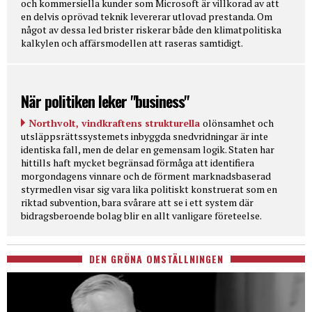
och kommersiella kunder som Microsoft är villkorad av att
en delvis oprövad teknik levererar utlovad prestanda. Om
något av dessa led brister riskerar både den klimatpolitiska
kalkylen och affärsmodellen att raseras samtidigt.
När politiken leker "business"
Northvolt, vindkraftens strukturella
olönsamhet och
utsläppsrättssystemets inbyggda snedvridningar är inte
identiska fall, men de delar en gemensam logik. Staten har
hittills haft mycket begränsad förmåga att identifiera
morgondagens vinnare och de förment marknadsbaserad
styrmedlen visar sig vara lika politiskt konstruerat som en
riktad subvention, bara svårare att se i ett system där
bidragsberoende bolag blir en allt vanligare företeelse.
DEN GRÖNA OMSTÄLLNINGEN