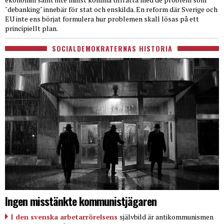
"debanking" innebär för stat och enskilda. En reform där Sverige och
EU inte ens börjat formulera hur problemen skall lösas på ett
principiellt plan.
SOCIALDEMOKRATERNAS HISTORIA
Ingen misstänkte kommunistjägaren
I den svenska arbetarrörelsens
självbild är antikommunismen