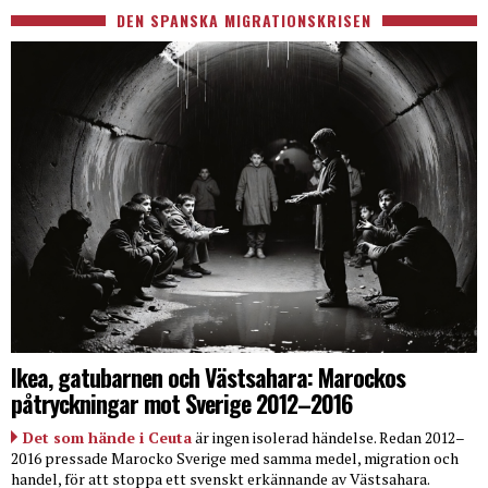
DEN SPANSKA MIGRATIONSKRISEN
Ikea, gatubarnen och Västsahara: Marockos
påtryckningar mot Sverige 2012–2016
Det som hände i Ceuta
är ingen isolerad händelse. Redan 2012–
2016 pressade Marocko Sverige med samma medel, migration och
handel, för att stoppa ett svenskt erkännande av Västsahara.