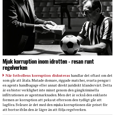
Mjuk korruption inom idrotten - resan runt
regelverken
När fotbollens korruption diskuteras
handlar det oftast om det
som går att åtala. Mutade domare, riggade matcher, svarta pengar i
en agents handbagage eller annat direkt juridiskt klandervärt. Detta
är en bister verklighet inte minst genom den gängkriminella
infiltrationen av agentmarknaden. Men det är också den enklaste
formen av korruption att peka ut eftersom den tydligt går att
lagföra. Svårare är det med den mjuka korruptionen där priset för
att bortse ifrån den är lägre än att följa regelverken.