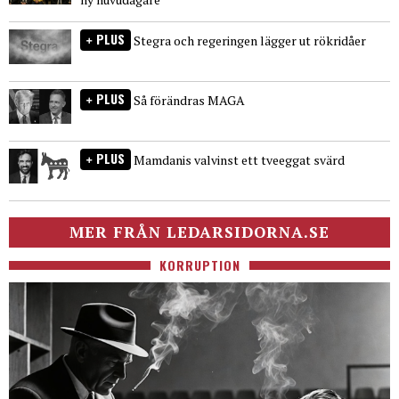
PLUS
Stegra och regeringen lägger ut rökridåer
PLUS
Så förändras MAGA
PLUS
Mamdanis valvinst ett tveeggat svärd
MER FRÅN LEDARSIDORNA.SE
KORRUPTION