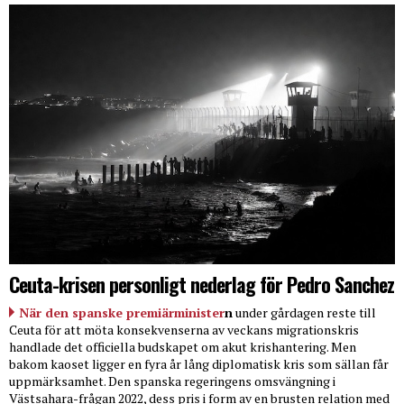
Ceuta-krisen personligt nederlag för Pedro Sanchez
När den spanske premiärminister
n
under gårdagen reste till
Ceuta för att möta konsekvenserna av veckans migrationskris
handlade det officiella budskapet om akut krishantering. Men
bakom kaoset ligger en fyra år lång diplomatisk kris som sällan får
uppmärksamhet. Den spanska regeringens omsvängning i
Västsahara-frågan 2022, dess pris i form av en brusten relation med