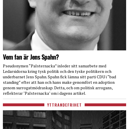
Vem fan är Jens Spahn?
Pseudonymen “Palsternacka” inleder sitt samarbete med
Ledarsidorna kring tysk politik och den tyske politikern och
underbarnet Jens Spahn. Spahn fick lämna sitt parti CDU i “bad
standing” efter att han och hans make genomfört en adoption
genom surrogatmödraskap. Detta, och om politisk arrogans,
reflekterar "Palsternacka" om i dagens artikel.
YTTRANDEFRIHET