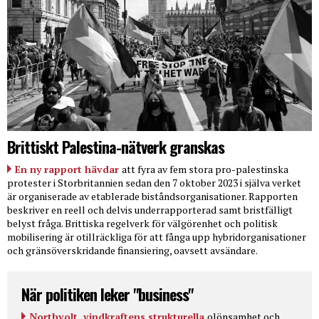
Brittiskt Palestina-nätverk granskas
En ny rapport hävdar
att fyra av fem stora pro-palestinska
protester i Storbritannien sedan den 7 oktober 2023 i själva verket
är organiserade av etablerade biståndsorganisationer. Rapporten
beskriver en reell och delvis underrapporterad samt bristfälligt
belyst fråga. Brittiska regelverk för välgörenhet och politisk
mobilisering är otillräckliga för att fånga upp hybridorganisationer
och gränsöverskridande finansiering, oavsett avsändare.
När politiken leker "business"
Northvolt, vindkraftens strukturella
olönsamhet och