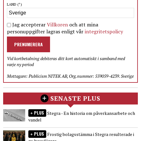
LAND
(*)
Jag accepterar
Villkoren
och att mina
personuppgifter lagras enligt vår
integritetspolicy
PRENUMERERA
Vid kortbetalning debiteras ditt kort automatiskt i samband med
varje ny period
Mottagare: Publicism NITEK AB, Org.nummer: 559059-4239. Sverige
SENASTE PLUS
PLUS
Stegra - En historia om påverkansarbete och
vandel
PLUS
Frostig bolagsstämma i Stegra resulterade i
ny huvudägare