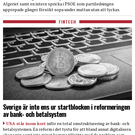
Algeriet samt en intern spricka i PSOE som partiledningen
upprepade gånger försökt sopa under mattan utan att lyckas.
FINTECH
Sverige är inte ens ur startblocken i reformeringen
av bank- och betalsystem
USA står inom kort
inför en total omstrukturering av bank- och
betalsystemen. En reform i det tysta för att bland annat digitalisera
ekonomin samt inte minst komma tillrätta med de problem som