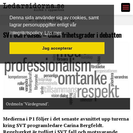
Ledarsidorna.se
Denna sida använder sig av cookies, samt
Tipsa oss idag
lagrar personuppgifter enligt vår
SVT och Polisen – Olika frihetsgrader i debatten
integritetspolicy
Läs mer
Jag accepterar
Ordmoln "Värdegrund".
Medierna i P1 följer i det senaste avsnittet upp turerna
kring SVT programledare Carina Bergfeldt.
Regelverket är tydligt i SVT fall och motsvarande