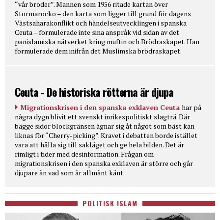
“vår broder”. Mannen som 1956 ritade kartan över
Stormarocko – den karta som ligger till grund för dagens
Västsaharakonflikt och händelseutvecklingen i spanska
Ceuta – formulerade inte sina anspråk vid sidan av det
panislamiska nätverket kring muftin och Brödraskapet. Han
formulerade dem inifrån det Muslimska brödraskapet.
Ceuta - De historiska rötterna är djupa
Migrationskrisen i den spanska exklaven Ceuta
har på
några dygn blivit ett svenskt inrikespolitiskt slagträ. Där
bägge sidor blockgränsen ägnar sig åt något som bäst kan
liknas för “Cherry-picking”. Kravet i debatten borde istället
vara att hålla sig till sakläget och ge hela bilden. Det är
rimligt i tider med desinformation. Frågan om
migrationskrisen i den spanska exklaven är större och går
djupare än vad som är allmänt känt.
POLITISK ISLAM