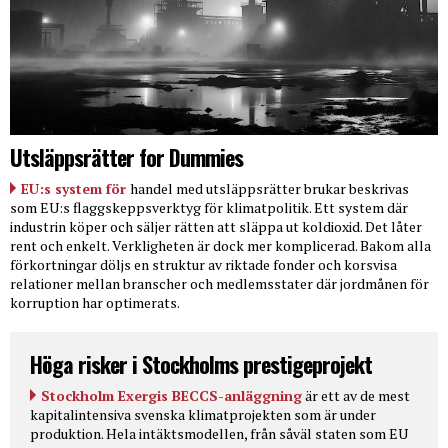
Utsläppsrätter for Dummies
EU:s system för
handel med utsläppsrätter brukar beskrivas
som EU:s flaggskeppsverktyg för klimatpolitik. Ett system där
industrin köper och säljer rätten att släppa ut koldioxid. Det låter
rent och enkelt. Verkligheten är dock mer komplicerad. Bakom alla
förkortningar döljs en struktur av riktade fonder och korsvisa
relationer mellan branscher och medlemsstater där jordmånen för
korruption har optimerats.
Höga risker i Stockholms prestigeprojekt
Stockholm Exergis BECCS-anläggning
är ett av de mest
kapitalintensiva svenska klimatprojekten som är under
produktion. Hela intäktsmodellen, från såväl staten som EU