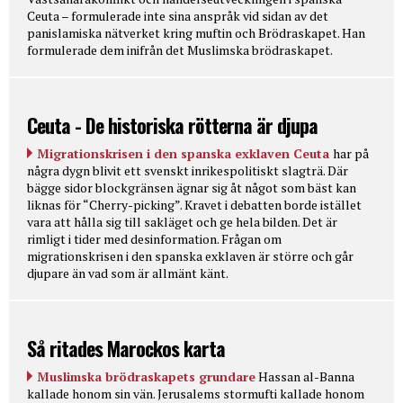
Ceuta – formulerade inte sina anspråk vid sidan av det
panislamiska nätverket kring muftin och Brödraskapet. Han
formulerade dem inifrån det Muslimska brödraskapet.
Ceuta - De historiska rötterna är djupa
Migrationskrisen i den spanska exklaven Ceuta
har på
några dygn blivit ett svenskt inrikespolitiskt slagträ. Där
bägge sidor blockgränsen ägnar sig åt något som bäst kan
liknas för “Cherry-picking”. Kravet i debatten borde istället
vara att hålla sig till sakläget och ge hela bilden. Det är
rimligt i tider med desinformation. Frågan om
migrationskrisen i den spanska exklaven är större och går
djupare än vad som är allmänt känt.
Så ritades Marockos karta
Muslimska brödraskapets grundare
Hassan al-Banna
kallade honom sin vän. Jerusalems stormufti kallade honom