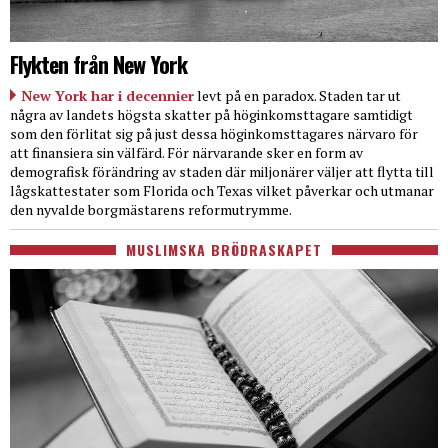
Flykten från New York
New York har i decennier
levt på en paradox. Staden tar ut
några av landets högsta skatter på höginkomsttagare samtidigt
som den förlitat sig på just dessa höginkomsttagares närvaro för
att finansiera sin välfärd. För närvarande sker en form av
demografisk förändring av staden där miljonärer väljer att flytta till
lågskattestater som Florida och Texas vilket påverkar och utmanar
den nyvalde borgmästarens reformutrymme.
MUSLIMSKA BRÖDRASKAPET