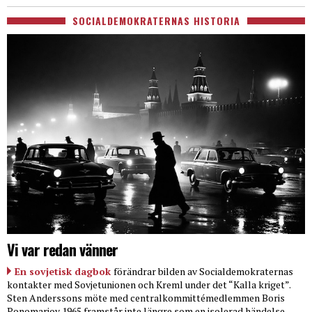
SOCIALDEMOKRATERNAS HISTORIA
Vi var redan vänner
En sovjetisk dagbok
förändrar bilden av Socialdemokraternas
kontakter med Sovjetunionen och Kreml under det “Kalla kriget”.
Sten Anderssons möte med centralkommittémedlemmen Boris
Ponomarjov 1965 framstår inte längre som en isolerad händelse