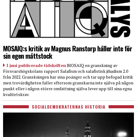
MOSAIQ:s kritik av Magnus Ranstorp håller inte för
sin egen måttstock
I juni publicerade tidskriften
MOSAIQ en granskning av
Försvarshögskolans rapport Salafism och salafistisk jihadism 2.0
från 2022. Granskningen har sina poänger och tar upp befogad kritik
men trovärdigheten faller eftersom granskarna inte själva på någon
punkt eller i någon större omfattning själva lever upp till sina egna
kvalitetskrav.
SOCIALDEMOKRATERNAS HISTORIA