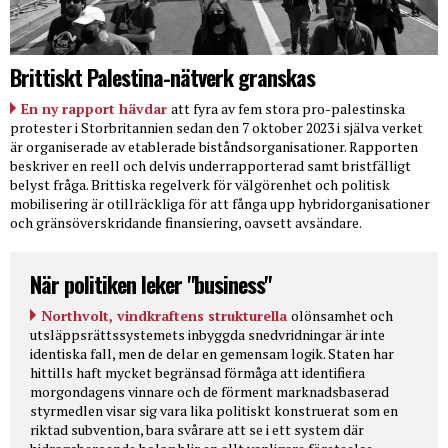
Brittiskt Palestina-nätverk granskas
En ny rapport hävdar
att fyra av fem stora pro-palestinska
protester i Storbritannien sedan den 7 oktober 2023 i själva verket
är organiserade av etablerade biståndsorganisationer. Rapporten
beskriver en reell och delvis underrapporterad samt bristfälligt
belyst fråga. Brittiska regelverk för välgörenhet och politisk
mobilisering är otillräckliga för att fånga upp hybridorganisationer
och gränsöverskridande finansiering, oavsett avsändare.
När politiken leker "business"
Northvolt, vindkraftens strukturella
olönsamhet och
utsläppsrättssystemets inbyggda snedvridningar är inte
identiska fall, men de delar en gemensam logik. Staten har
hittills haft mycket begränsad förmåga att identifiera
morgondagens vinnare och de förment marknadsbaserad
styrmedlen visar sig vara lika politiskt konstruerat som en
riktad subvention, bara svårare att se i ett system där