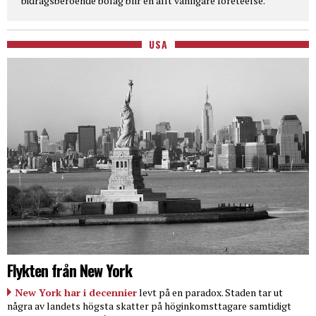
bidragsberoende bolag blir en allt vanligare företeelse.
USA
Flykten från New York
New York har i decennier
levt på en paradox. Staden tar ut
några av landets högsta skatter på höginkomsttagare samtidigt