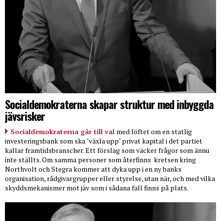
Socialdemokraterna skapar struktur med inbyggda
jävsrisker
Socialdemokraterna går till val
med löftet om en statlig
investeringsbank som ska "växla upp" privat kapital i det partiet
kallar framtidsbranscher. Ett förslag som väcker frågor som ännu
inte ställts. Om samma personer som återfinns
kretsen kring
Northvolt och Stegra kommer att dyka upp i en ny banks
organisation, rådgivargrupper eller styrelse, utan när, och med vilka
skyddsmekanismer mot jäv som i sådana fall finns på plats.