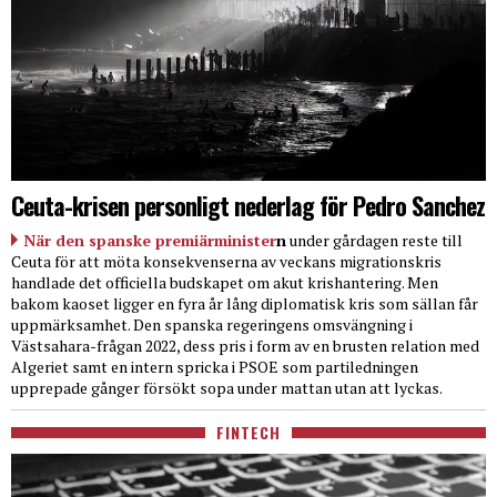
Ceuta-krisen personligt nederlag för Pedro Sanchez
När den spanske premiärminister
n
under gårdagen reste till
Ceuta för att möta konsekvenserna av veckans migrationskris
handlade det officiella budskapet om akut krishantering. Men
bakom kaoset ligger en fyra år lång diplomatisk kris som sällan får
uppmärksamhet. Den spanska regeringens omsvängning i
Västsahara-frågan 2022, dess pris i form av en brusten relation med
Algeriet samt en intern spricka i PSOE som partiledningen
upprepade gånger försökt sopa under mattan utan att lyckas.
FINTECH