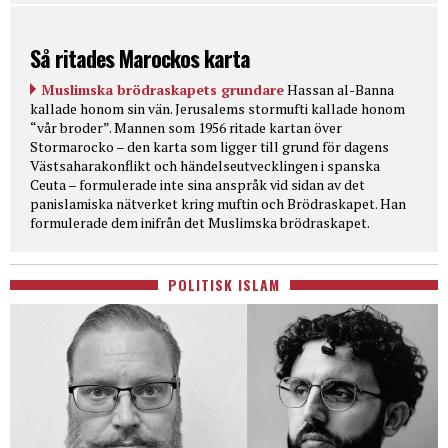
Så ritades Marockos karta
Muslimska brödraskapets grundare
Hassan al-Banna
kallade honom sin vän. Jerusalems stormufti kallade honom
“vår broder”. Mannen som 1956 ritade kartan över
Stormarocko – den karta som ligger till grund för dagens
Västsaharakonflikt och händelseutvecklingen i spanska
Ceuta – formulerade inte sina anspråk vid sidan av det
panislamiska nätverket kring muftin och Brödraskapet. Han
formulerade dem inifrån det Muslimska brödraskapet.
POLITISK ISLAM