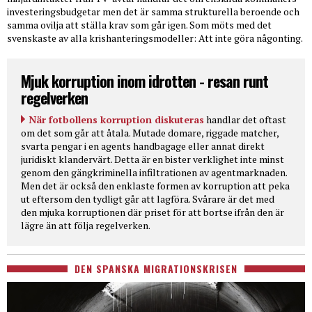
investeringsbudgetar men det är samma strukturella beroende och
samma ovilja att ställa krav som går igen. Som möts med det
svenskaste av alla krishanteringsmodeller: Att inte göra någonting.
Mjuk korruption inom idrotten - resan runt
regelverken
När fotbollens korruption diskuteras
handlar det oftast
om det som går att åtala. Mutade domare, riggade matcher,
svarta pengar i en agents handbagage eller annat direkt
juridiskt klandervärt. Detta är en bister verklighet inte minst
genom den gängkriminella infiltrationen av agentmarknaden.
Men det är också den enklaste formen av korruption att peka
ut eftersom den tydligt går att lagföra. Svårare är det med
den mjuka korruptionen där priset för att bortse ifrån den är
lägre än att följa regelverken.
DEN SPANSKA MIGRATIONSKRISEN