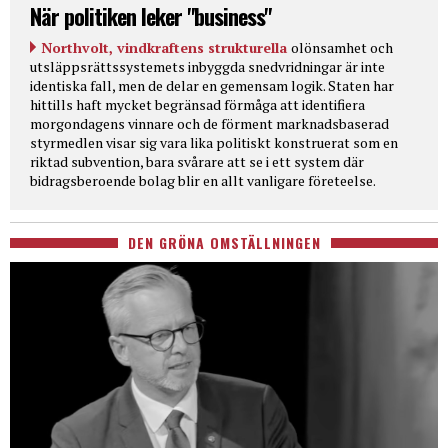
När politiken leker "business"
Northvolt, vindkraftens strukturella
olönsamhet och
utsläppsrättssystemets inbyggda snedvridningar är inte
identiska fall, men de delar en gemensam logik. Staten har
hittills haft mycket begränsad förmåga att identifiera
morgondagens vinnare och de förment marknadsbaserad
styrmedlen visar sig vara lika politiskt konstruerat som en
riktad subvention, bara svårare att se i ett system där
bidragsberoende bolag blir en allt vanligare företeelse.
DEN GRÖNA OMSTÄLLNINGEN