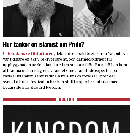
Hur tänker en islamist om Pride?
Den danske författaren
, debattören och föreläsaren Yaqoub Ali
var tidigare en aktiv rekryterare åt, och därmed bidragit till
uppbyggnaden av den danska islamistiska miljön. En miljö han kom
att lämna och är idag en av landets mest anlitade experter på
radikal islamism samt radikala muslimska rörelser. Inför den
svenska Pride-festivalen har han ställt upp på en intervju med
Ledarsidornas Edward Nordén.
KULTUR