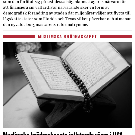
som den förlitat sig på just dessa höginkomsttagares närvaro för
att finansiera sin välfärd. För närvarande sker en form av
demografisk förändring av staden där miljonärer väljer att flytta till
lågskattestater som Florida och Texas vilket påverkar och utmanar
den nyvalde borgmästarens reformutrymme.
MUSLIMSKA BRÖDRASKAPET
Muslimska brödraskapets inflytande växer i USA