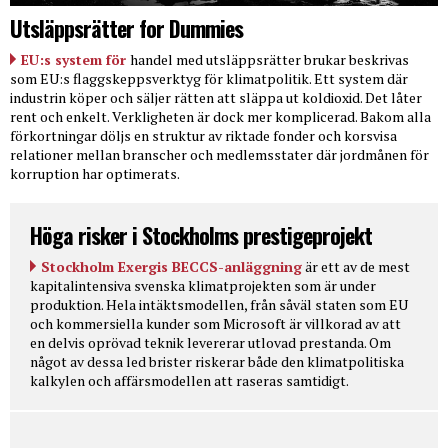
Utsläppsrätter for Dummies
EU:s system för
handel med utsläppsrätter brukar beskrivas
som EU:s flaggskeppsverktyg för klimatpolitik. Ett system där
industrin köper och säljer rätten att släppa ut koldioxid. Det låter
rent och enkelt. Verkligheten är dock mer komplicerad. Bakom alla
förkortningar döljs en struktur av riktade fonder och korsvisa
relationer mellan branscher och medlemsstater där jordmånen för
korruption har optimerats.
Höga risker i Stockholms prestigeprojekt
Stockholm Exergis BECCS-anläggning
är ett av de mest
kapitalintensiva svenska klimatprojekten som är under
produktion. Hela intäktsmodellen, från såväl staten som EU
och kommersiella kunder som Microsoft är villkorad av att
en delvis oprövad teknik levererar utlovad prestanda. Om
något av dessa led brister riskerar både den klimatpolitiska
kalkylen och affärsmodellen att raseras samtidigt.