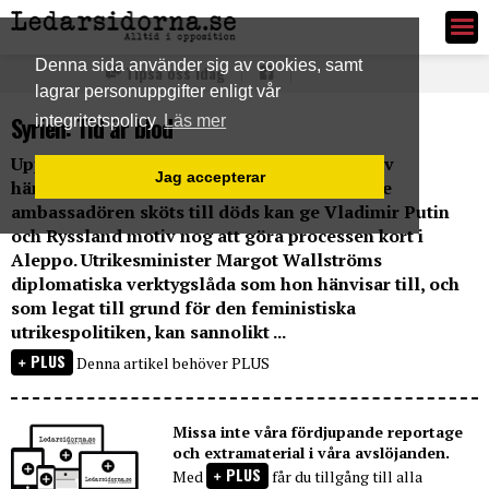
Ledarsidorna.se
Denna sida använder sig av cookies, samt
Tipsa oss idag
lagrar personuppgifter enligt vår
Syrien: Tid är blod
integritetspolicy
Läs mer
Uppdatering och edit 18:30 Med anledning av
Jag accepterar
händelseutvecklingen i Ankara där den ryske
ambassadören sköts till döds kan ge Vladimir Putin
och Ryssland motiv nog att göra processen kort i
Aleppo. Utrikesminister Margot Wallströms
diplomatiska verktygslåda som hon hänvisar till, och
som legat till grund för den feministiska
utrikespolitiken, kan sannolikt ...
PLUS
Denna artikel behöver PLUS
Missa inte våra fördjupande reportage
och extramaterial i våra avslöjanden.
PLUS
Med
får du tillgång till alla