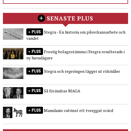
SENASTE PLUS
PLUS
Stegra - En historia om påverkansarbete och
vandel
PLUS
Frostig bolagsstämma i Stegra resulterade i
ny huvudägare
PLUS
Stegra och regeringen lägger ut rökridåer
PLUS
Så förändras MAGA
PLUS
Mamdanis valvinst ett tveeggat svärd