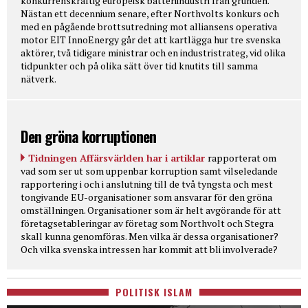
konkurrenskraftig europeisk batteriindustri från grunden.
Nästan ett decennium senare, efter Northvolts konkurs och
med en pågående brottsutredning mot alliansens operativa
motor EIT InnoEnergy går det att kartlägga hur tre svenska
aktörer, två tidigare ministrar och en industristrateg, vid olika
tidpunkter och på olika sätt över tid knutits till samma
nätverk.
Den gröna korruptionen
Tidningen Affärsvärlden har i artiklar
rapporterat om
vad som ser ut som uppenbar korruption samt vilseledande
rapportering i och i anslutning till de två tyngsta och mest
tongivande EU-organisationer som ansvarar för den gröna
omställningen. Organisationer som är helt avgörande för att
företagsetableringar av företag som Northvolt och Stegra
skall kunna genomföras. Men vilka är dessa organisationer?
Och vilka svenska intressen har kommit att bli involverade?
POLITISK ISLAM