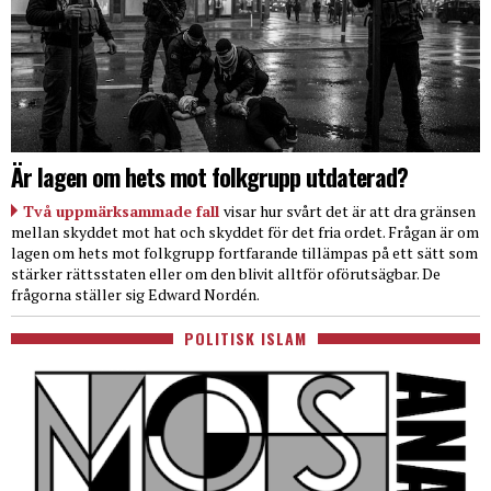
Är lagen om hets mot folkgrupp utdaterad?
Två uppmärksammade fall
visar hur svårt det är att dra gränsen
mellan skyddet mot hat och skyddet för det fria ordet. Frågan är om
lagen om hets mot folkgrupp fortfarande tillämpas på ett sätt som
stärker rättsstaten eller om den blivit alltför oförutsägbar. De
frågorna ställer sig Edward Nordén.
POLITISK ISLAM