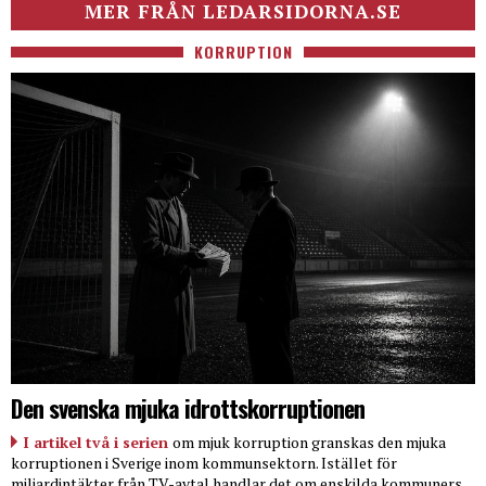
MER FRÅN LEDARSIDORNA.SE
KORRUPTION
Den svenska mjuka idrottskorruptionen
I artikel två i serien
om mjuk korruption granskas den mjuka
korruptionen i Sverige inom kommunsektorn. Istället för
miljardintäkter från TV-avtal handlar det om enskilda kommuners