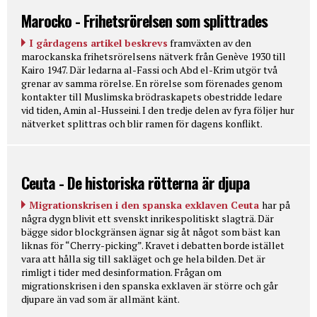
Marocko - Frihetsrörelsen som splittrades
I gårdagens artikel beskrevs
framväxten av den
marockanska frihetsrörelsens nätverk från Genève 1930 till
Kairo 1947. Där ledarna al-Fassi och Abd el-Krim utgör två
grenar av samma rörelse. En rörelse som förenades genom
kontakter till Muslimska brödraskapets obestridde ledare
vid tiden, Amin al-Husseini. I den tredje delen av fyra följer hur
nätverket splittras och blir ramen för dagens konflikt.
Ceuta - De historiska rötterna är djupa
Migrationskrisen i den spanska exklaven Ceuta
har på
några dygn blivit ett svenskt inrikespolitiskt slagträ. Där
bägge sidor blockgränsen ägnar sig åt något som bäst kan
liknas för “Cherry-picking”. Kravet i debatten borde istället
vara att hålla sig till sakläget och ge hela bilden. Det är
rimligt i tider med desinformation. Frågan om
migrationskrisen i den spanska exklaven är större och går
djupare än vad som är allmänt känt.