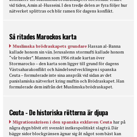
vid tiden, Amin al-Husseini. I den tredje delen av fyra följer hur
nätverket splittras och blir ramen för dagens konflikt.
Så ritades Marockos karta
Muslimska brödraskapets grundare
Hassan al-Banna
kallade honom sin vän. Jerusalems stormufti kallade honom
“vår broder”. Mannen som 1956 ritade kartan över
Stormarocko – den karta som ligger till grund för dagens
Västsaharakonflikt och händelseutvecklingen i spanska
Ceuta – formulerade inte sina anspråk vid sidan av det
panislamiska nätverket kring muftin och Brödraskapet. Han
formulerade dem inifrån det Muslimska brödraskapet.
Ceuta - De historiska rötterna är djupa
Migrationskrisen i den spanska exklaven Ceuta
har på
några dygn blivit ett svenskt inrikespolitiskt slagträ. Där
bägge sidor blockgränsen ägnar sig åt något som bäst kan