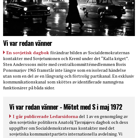
Vi var redan vänner
En sovjetisk dagbok
förändrar bilden av Socialdemokraternas
kontakter med Sovjetunionen och Kreml under det “Kalla kriget”.
Sten Anderssons möte med centralkommittémedlemmen Boris
Ponomarjov 1965 framstår inte längre som en isolerad händelse
utan som en del av en långvarig och förtrolig partikanal. En exklusiv
kommunikationskanal som sköttes av identifierade namngivna
funktionärer på båda sidor.
Vi var redan vänner - Mötet med S i maj 1972
I går publicerade Ledarsidorna
del 1 av en genomgång av
den sovjetiske politikern Anatolij Tjernjajevs dagbok och dess
uppgifter om Socialdemokraternas kontakter med det
sovjetiska kommunistpartiets internationella avdelning. Vi