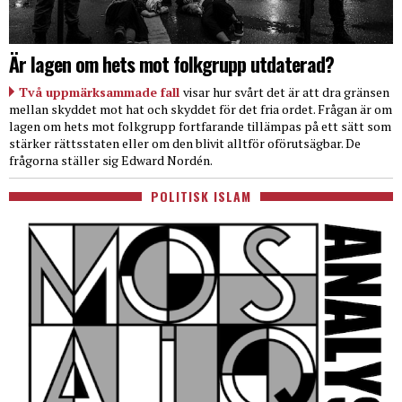
Är lagen om hets mot folkgrupp utdaterad?
Två uppmärksammade fall
visar hur svårt det är att dra gränsen
mellan skyddet mot hat och skyddet för det fria ordet. Frågan är om
lagen om hets mot folkgrupp fortfarande tillämpas på ett sätt som
stärker rättsstaten eller om den blivit alltför oförutsägbar. De
frågorna ställer sig Edward Nordén.
POLITISK ISLAM