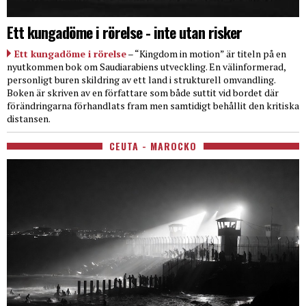
Ett kungadöme i rörelse - inte utan risker
Ett kungadöme i rörelse
– “Kingdom in motion” är titeln på en
nyutkommen bok om Saudiarabiens utveckling. En välinformerad,
personligt buren skildring av ett land i strukturell omvandling.
Boken är skriven av en författare som både suttit vid bordet där
förändringarna förhandlats fram men samtidigt behållit den kritiska
distansen.
CEUTA - MAROCKO