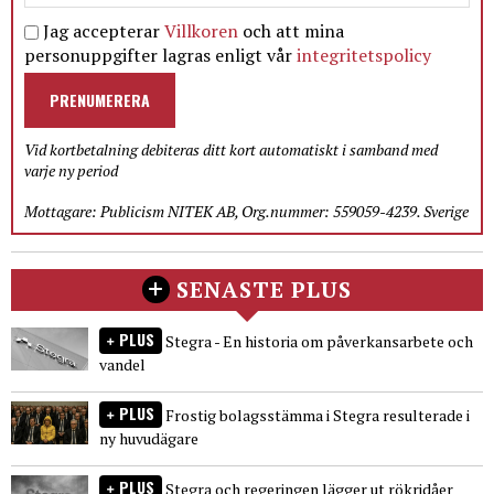
Jag accepterar
Villkoren
och att mina
personuppgifter lagras enligt vår
integritetspolicy
PRENUMERERA
Vid kortbetalning debiteras ditt kort automatiskt i samband med
varje ny period
Mottagare: Publicism NITEK AB, Org.nummer: 559059-4239. Sverige
SENASTE PLUS
PLUS
Stegra - En historia om påverkansarbete och
vandel
PLUS
Frostig bolagsstämma i Stegra resulterade i
ny huvudägare
PLUS
Stegra och regeringen lägger ut rökridåer