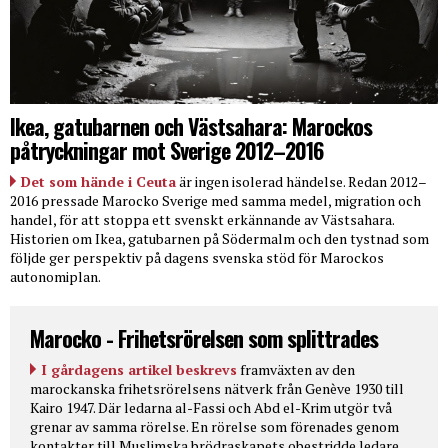
Ikea, gatubarnen och Västsahara: Marockos
påtryckningar mot Sverige 2012–2016
Det som hände i Ceuta
är ingen isolerad händelse. Redan 2012–
2016 pressade Marocko Sverige med samma medel, migration och
handel, för att stoppa ett svenskt erkännande av Västsahara.
Historien om Ikea, gatubarnen på Södermalm och den tystnad som
följde ger perspektiv på dagens svenska stöd för Marockos
autonomiplan.
Marocko - Frihetsrörelsen som splittrades
I gårdagens artikel beskrevs
framväxten av den
marockanska frihetsrörelsens nätverk från Genève 1930 till
Kairo 1947. Där ledarna al-Fassi och Abd el-Krim utgör två
grenar av samma rörelse. En rörelse som förenades genom
kontakter till Muslimska brödraskapets obestridde ledare