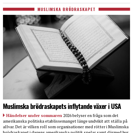
MUSLIMSKA BRÖDRASKAPET
Muslimska brödraskapets inflytande växer i USA
Händelser under sommaren
2026 belyser en fråga som det
amerikanska politiska etablissemanget länge undvikit att ställa på
allvar. Det är vilken roll som organisationer med rötter i Muslimska
brödraskapet i dagens amerikanska politik spelar samt därmed hur