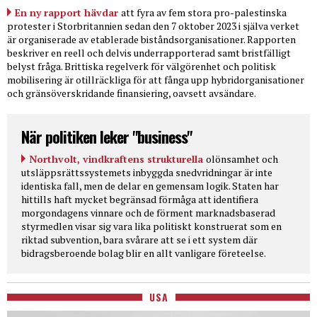
En ny rapport hävdar
att fyra av fem stora pro-palestinska
protester i Storbritannien sedan den 7 oktober 2023 i själva verket
är organiserade av etablerade biståndsorganisationer. Rapporten
beskriver en reell och delvis underrapporterad samt bristfälligt
belyst fråga. Brittiska regelverk för välgörenhet och politisk
mobilisering är otillräckliga för att fånga upp hybridorganisationer
och gränsöverskridande finansiering, oavsett avsändare.
När politiken leker "business"
Northvolt, vindkraftens strukturella
olönsamhet och
utsläppsrättssystemets inbyggda snedvridningar är inte
identiska fall, men de delar en gemensam logik. Staten har
hittills haft mycket begränsad förmåga att identifiera
morgondagens vinnare och de förment marknadsbaserad
styrmedlen visar sig vara lika politiskt konstruerat som en
riktad subvention, bara svårare att se i ett system där
bidragsberoende bolag blir en allt vanligare företeelse.
USA