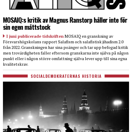
MOSAIQ:s kritik av Magnus Ranstorp håller inte för
sin egen måttstock
I juni publicerade tidskriften
MOSAIQ en granskning av
Försvarshögskolans rapport Salafism och salafistisk jihadism 2.0
från 2022. Granskningen har sina poänger och tar upp befogad kritik
men trovärdigheten faller eftersom granskarna inte själva på någon
punkt eller i någon större omfattning själva lever upp till sina egna
kvalitetskrav.
SOCIALDEMOKRATERNAS HISTORIA