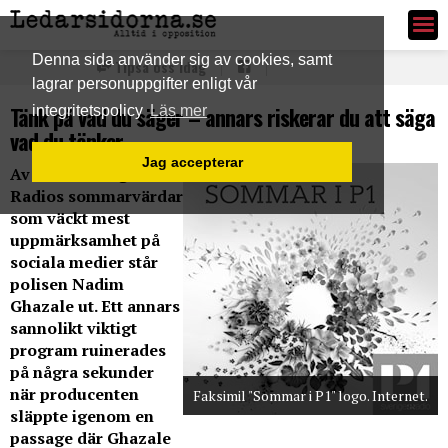
Ledarsidorna.se
Denna sida använder sig av cookies, samt
Tipsa oss idag
lagrar personuppgifter enligt vår
Tänk på vad du säger – annars riskerar du att säga
integritetspolicy
Läs mer
vad du tänker
Jag accepterar
Av de av Sveriges
Radios sommarvärdar
som väckt mest
uppmärksamhet på
sociala medier står
polisen Nadim
Ghazale ut. Ett annars
sannolikt viktigt
program ruinerades
på några sekunder
när producenten
Faksimil "Sommar i P1" logo. Internet.
släppte igenom en
passage där Ghazale