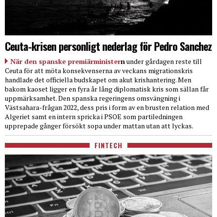
Ceuta-krisen personligt nederlag för Pedro Sanchez
När den spanske premiärminister
n
under gårdagen reste till
Ceuta för att möta konsekvenserna av veckans migrationskris
handlade det officiella budskapet om akut krishantering. Men
bakom kaoset ligger en fyra år lång diplomatisk kris som sällan får
uppmärksamhet. Den spanska regeringens omsvängning i
Västsahara-frågan 2022, dess pris i form av en brusten relation med
Algeriet samt en intern spricka i PSOE som partiledningen
upprepade gånger försökt sopa under mattan utan att lyckas.
FINTECH