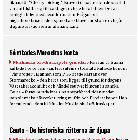
liknas för “Cherry-picking”. Kravet i debatten borde istället
vara att hålla sig till sakläget och ge hela bilden. Det är
rimligt i tider med desinformation. Frågan om
migrationskrisen i den spanska exklaven är större och går
djupare än vad som är allmänt känt.
Så ritades Marockos karta
Muslimska brödraskapets grundare
Hassan al-Banna
kallade honom sin vän. Jerusalems stormufti kallade honom
“vår broder”. Mannen som 1956 ritade kartan över
Stormarocko – den karta som ligger till grund för dagens
Västsaharakonflikt och händelseutvecklingen i spanska
Ceuta – formulerade inte sina anspråk vid sidan av det
panislamiska nätverket kring muftin och Brödraskapet. Han
formulerade dem inifrån det Muslimska brödraskapet.
Ceuta - De historiska rötterna är djupa
Migrationskrisen i den spanska exklaven Ceuta
har på