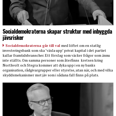
Socialdemokraterna skapar struktur med inbyggda
jävsrisker
Socialdemokraterna går till val
med löftet om en statlig
investeringsbank som ska "växla upp" privat kapital i det partiet
kallar framtidsbranscher. Ett förslag som väcker frågor som ännu
inte ställts. Om samma personer som återfinns
kretsen kring
Northvolt och Stegra kommer att dyka upp i en ny banks
organisation, rådgivargrupper eller styrelse, utan när, och med vilka
skyddsmekanismer mot jäv som i sådana fall finns på plats.