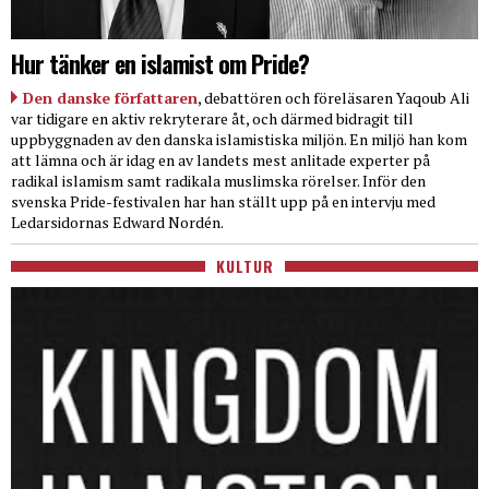
Hur tänker en islamist om Pride?
Den danske författaren
, debattören och föreläsaren Yaqoub Ali
var tidigare en aktiv rekryterare åt, och därmed bidragit till
uppbyggnaden av den danska islamistiska miljön. En miljö han kom
att lämna och är idag en av landets mest anlitade experter på
radikal islamism samt radikala muslimska rörelser. Inför den
svenska Pride-festivalen har han ställt upp på en intervju med
Ledarsidornas Edward Nordén.
KULTUR