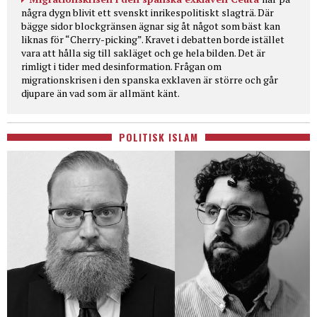
några dygn blivit ett svenskt inrikespolitiskt slagträ. Där
bägge sidor blockgränsen ägnar sig åt något som bäst kan
liknas för “Cherry-picking”. Kravet i debatten borde istället
vara att hålla sig till sakläget och ge hela bilden. Det är
rimligt i tider med desinformation. Frågan om
migrationskrisen i den spanska exklaven är större och går
djupare än vad som är allmänt känt.
POLITISK ISLAM