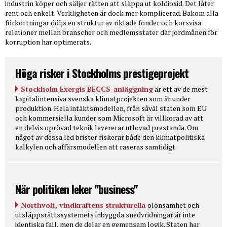
industrin köper och säljer rätten att släppa ut koldioxid. Det låter
rent och enkelt. Verkligheten är dock mer komplicerad. Bakom alla
förkortningar döljs en struktur av riktade fonder och korsvisa
relationer mellan branscher och medlemsstater där jordmånen för
korruption har optimerats.
Höga risker i Stockholms prestigeprojekt
Stockholm Exergis BECCS-anläggning
är ett av de mest
kapitalintensiva svenska klimatprojekten som är under
produktion. Hela intäktsmodellen, från såväl staten som EU
och kommersiella kunder som Microsoft är villkorad av att
en delvis oprövad teknik levererar utlovad prestanda. Om
något av dessa led brister riskerar både den klimatpolitiska
kalkylen och affärsmodellen att raseras samtidigt.
När politiken leker "business"
Northvolt, vindkraftens strukturella
olönsamhet och
utsläppsrättssystemets inbyggda snedvridningar är inte
identiska fall, men de delar en gemensam logik. Staten har