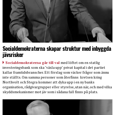
Socialdemokraterna skapar struktur med inbyggda
jävsrisker
Socialdemokraterna går till val
med löftet om en statlig
investeringsbank som ska "växla upp" privat kapital i det partiet
kallar framtidsbranscher. Ett förslag som väcker frågor som ännu
inte ställts. Om samma personer som återfinns
kretsen kring
Northvolt och Stegra kommer att dyka upp i en ny banks
organisation, rådgivargrupper eller styrelse, utan när, och med vilka
skyddsmekanismer mot jäv som i sådana fall finns på plats.