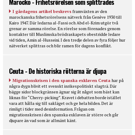
Marocko - Frihetsrörelsen som splittrades
I gårdagens artikel beskrevs
framväxten av den
marockanska frihetsrörelsens nätverk från Genève 1930 till
Kairo 1947. Där ledarna al-Fassi och Abd el-Krim utgör två
grenar av samma rörelse. En rörelse som förenades genom
kontakter till Muslimska brödraskapets obestridde ledare
vid tiden, Amin al-Husseini. I den tredje delen av fyra följer hur
nätverket splittras och blir ramen för dagens konflikt.
Ceuta - De historiska rötterna är djupa
Migrationskrisen i den spanska exklaven Ceuta
har på
några dygn blivit ett svenskt inrikespolitiskt slagträ. Där
bägge sidor blockgränsen ägnar sig åt något som bäst kan
liknas för “Cherry-picking”. Kravet i debatten borde istället
vara att hålla sig till sakläget och ge hela bilden. Det är
rimligt i tider med desinformation. Frågan om
migrationskrisen i den spanska exklaven är större och går
djupare än vad som är allmänt känt.