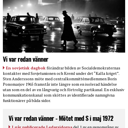
Vi var redan vänner
En sovjetisk dagbok
förändrar bilden av Socialdemokraternas
kontakter med Sovjetunionen och Kreml under det “Kalla kriget”.
Sten Anderssons möte med centralkommittémedlemmen Boris
Ponomarjov 1965 framstår inte längre som en isolerad händelse
utan som en del av en långvarig och förtrolig partikanal. En exklusiv
kommunikationskanal som sköttes av identifierade namngivna
funktionärer på båda sidor.
Vi var redan vänner - Mötet med S i maj 1972
I går publicerade Ledarsidorna
del 1 av en genomgång av