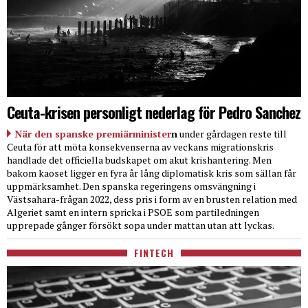
Ceuta-krisen personligt nederlag för Pedro Sanchez
När den spanske premiärminister
n
under gårdagen reste till
Ceuta för att möta konsekvenserna av veckans migrationskris
handlade det officiella budskapet om akut krishantering. Men
bakom kaoset ligger en fyra år lång diplomatisk kris som sällan får
uppmärksamhet. Den spanska regeringens omsvängning i
Västsahara-frågan 2022, dess pris i form av en brusten relation med
Algeriet samt en intern spricka i PSOE som partiledningen
upprepade gånger försökt sopa under mattan utan att lyckas.
FINTECH