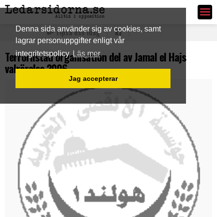
Ledarsidorna.se
Denna sida använder sig av cookies, samt
Tipsa oss idag
lagrar personuppgifter enligt vår
Terrorlistad organisation del av Jamal el Hajs
integritetspolicy
Läs mer
valrörelse 2006
Jag accepterar