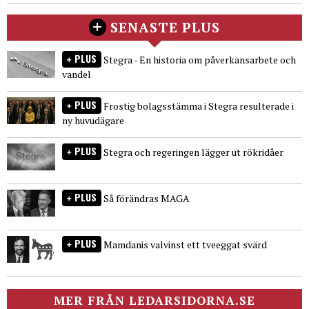
SENASTE PLUS
PLUS
Stegra - En historia om påverkansarbete och
vandel
PLUS
Frostig bolagsstämma i Stegra resulterade i
ny huvudägare
PLUS
Stegra och regeringen lägger ut rökridåer
PLUS
Så förändras MAGA
PLUS
Mamdanis valvinst ett tveeggat svärd
MER FRÅN LEDARSIDORNA.SE