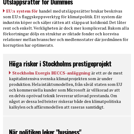
Utsläppsrätter for Dummies
EU:s system för
handel med utsläppsrätter brukar beskrivas
som EU:s flaggskeppsverktyg för klimatpolitik. Ett system där
industrin köper och säljer rätten att släppa ut koldioxid. Det låter
rent och enkelt. Verkligheten är dock mer komplicerad. Bakom alla
förkortningar döljs en struktur av riktade fonder och korsvisa
relationer mellan branscher och medlemsstater där jordmånen för
korruption har optimerats.
Höga risker i Stockholms prestigeprojekt
Stockholm Exergis BECCS-anläggning
är ett av de mest
kapitalintensiva svenska klimatprojekten som är under
produktion. Hela intäktsmodellen, från såväl staten som EU
och kommersiella kunder som Microsoft är villkorad av att
en delvis oprövad teknik levererar utlovad prestanda. Om
något av dessa led brister riskerar både den klimatpolitiska
kalkylen och affärsmodellen att raseras samtidigt.
När politiken leker "business"