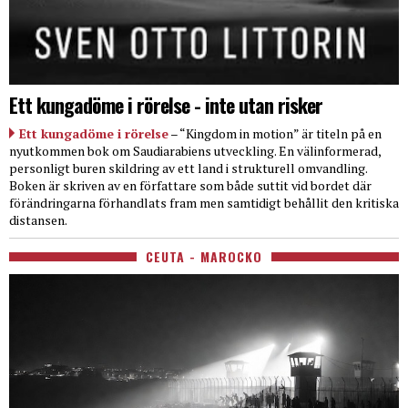
Ett kungadöme i rörelse - inte utan risker
Ett kungadöme i rörelse
– “Kingdom in motion” är titeln på en
nyutkommen bok om Saudiarabiens utveckling. En välinformerad,
personligt buren skildring av ett land i strukturell omvandling.
Boken är skriven av en författare som både suttit vid bordet där
förändringarna förhandlats fram men samtidigt behållit den kritiska
distansen.
CEUTA - MAROCKO