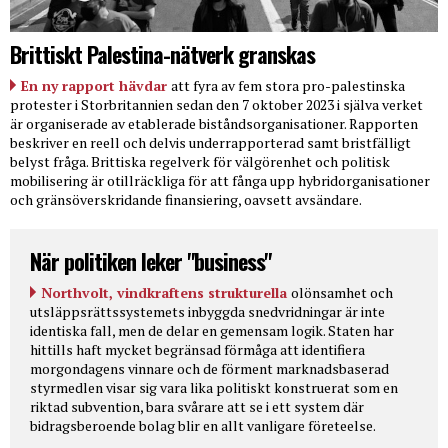
Brittiskt Palestina-nätverk granskas
En ny rapport hävdar
att fyra av fem stora pro-palestinska
protester i Storbritannien sedan den 7 oktober 2023 i själva verket
är organiserade av etablerade biståndsorganisationer. Rapporten
beskriver en reell och delvis underrapporterad samt bristfälligt
belyst fråga. Brittiska regelverk för välgörenhet och politisk
mobilisering är otillräckliga för att fånga upp hybridorganisationer
och gränsöverskridande finansiering, oavsett avsändare.
När politiken leker "business"
Northvolt, vindkraftens strukturella
olönsamhet och
utsläppsrättssystemets inbyggda snedvridningar är inte
identiska fall, men de delar en gemensam logik. Staten har
hittills haft mycket begränsad förmåga att identifiera
morgondagens vinnare och de förment marknadsbaserad
styrmedlen visar sig vara lika politiskt konstruerat som en
riktad subvention, bara svårare att se i ett system där
bidragsberoende bolag blir en allt vanligare företeelse.