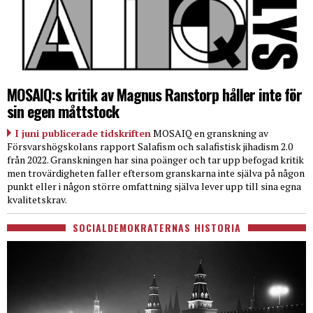
MOSAIQ:s kritik av Magnus Ranstorp håller inte för
sin egen måttstock
I juni publicerade tidskriften
MOSAIQ en granskning av
Försvarshögskolans rapport Salafism och salafistisk jihadism 2.0
från 2022. Granskningen har sina poänger och tar upp befogad kritik
men trovärdigheten faller eftersom granskarna inte själva på någon
punkt eller i någon större omfattning själva lever upp till sina egna
kvalitetskrav.
SOCIALDEMOKRATERNAS HISTORIA