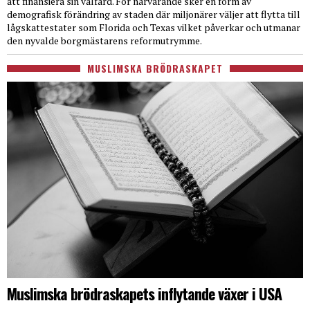
att finansiera sin välfärd. För närvarande sker en form av
demografisk förändring av staden där miljonärer väljer att flytta till
lågskattestater som Florida och Texas vilket påverkar och utmanar
den nyvalde borgmästarens reformutrymme.
MUSLIMSKA BRÖDRASKAPET
Muslimska brödraskapets inflytande växer i USA