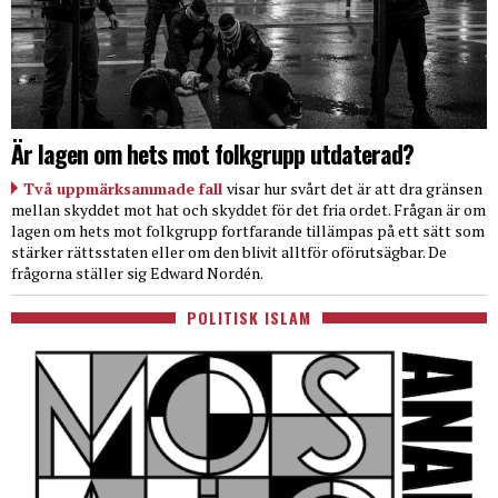
Är lagen om hets mot folkgrupp utdaterad?
Två uppmärksammade fall
visar hur svårt det är att dra gränsen
mellan skyddet mot hat och skyddet för det fria ordet. Frågan är om
lagen om hets mot folkgrupp fortfarande tillämpas på ett sätt som
stärker rättsstaten eller om den blivit alltför oförutsägbar. De
frågorna ställer sig Edward Nordén.
POLITISK ISLAM