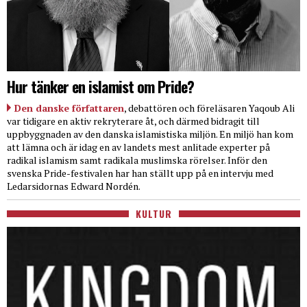
Hur tänker en islamist om Pride?
Den danske författaren
, debattören och föreläsaren Yaqoub Ali
var tidigare en aktiv rekryterare åt, och därmed bidragit till
uppbyggnaden av den danska islamistiska miljön. En miljö han kom
att lämna och är idag en av landets mest anlitade experter på
radikal islamism samt radikala muslimska rörelser. Inför den
svenska Pride-festivalen har han ställt upp på en intervju med
Ledarsidornas Edward Nordén.
KULTUR