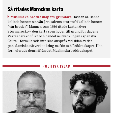
Så ritades Marockos karta
Muslimska brödraskapets grundare
Hassan al-Banna
kallade honom sin vän. Jerusalems stormufti kallade honom
“vår broder”. Mannen som 1956 ritade kartan över
Stormarocko – den karta som ligger till grund för dagens
Västsaharakonflikt och händelseutvecklingen i spanska
Ceuta – formulerade inte sina anspråk vid sidan av det
panislamiska nätverket kring muftin och Brödraskapet. Han
formulerade dem inifrån det Muslimska brödraskapet.
POLITISK ISLAM