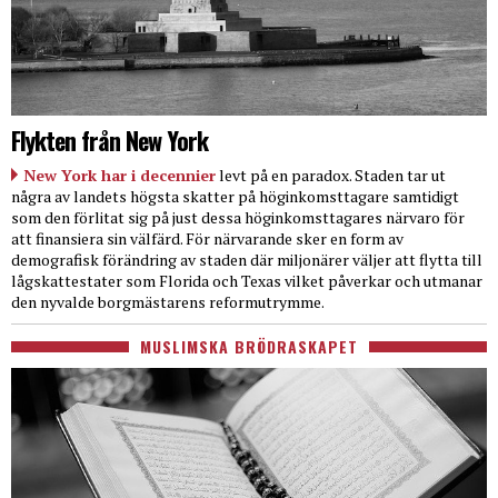
Flykten från New York
New York har i decennier
levt på en paradox. Staden tar ut
några av landets högsta skatter på höginkomsttagare samtidigt
som den förlitat sig på just dessa höginkomsttagares närvaro för
att finansiera sin välfärd. För närvarande sker en form av
demografisk förändring av staden där miljonärer väljer att flytta till
lågskattestater som Florida och Texas vilket påverkar och utmanar
den nyvalde borgmästarens reformutrymme.
MUSLIMSKA BRÖDRASKAPET