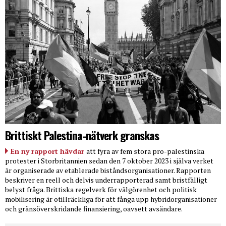
Brittiskt Palestina-nätverk granskas
En ny rapport hävdar
att fyra av fem stora pro-palestinska
protester i Storbritannien sedan den 7 oktober 2023 i själva verket
är organiserade av etablerade biståndsorganisationer. Rapporten
beskriver en reell och delvis underrapporterad samt bristfälligt
belyst fråga. Brittiska regelverk för välgörenhet och politisk
mobilisering är otillräckliga för att fånga upp hybridorganisationer
och gränsöverskridande finansiering, oavsett avsändare.