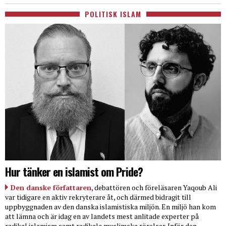
POLITISK ISLAM
Hur tänker en islamist om Pride?
Den danske författaren
, debattören och föreläsaren Yaqoub Ali
var tidigare en aktiv rekryterare åt, och därmed bidragit till
uppbyggnaden av den danska islamistiska miljön. En miljö han kom
att lämna och är idag en av landets mest anlitade experter på
radikal islamism samt radikala muslimska rörelser. Inför den