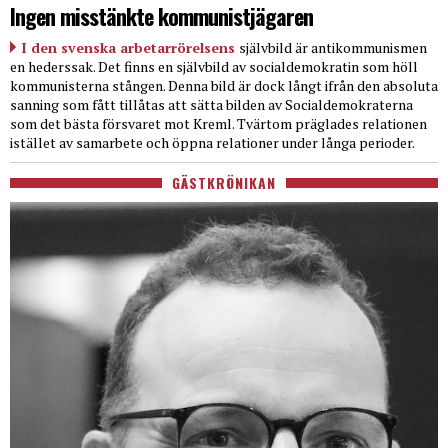
Ingen misstänkte kommunistjägaren
I den svenska arbetarrörelsens
självbild är antikommunismen
en hederssak. Det finns en självbild av socialdemokratin som höll
kommunisterna stången. Denna bild är dock långt ifrån den absoluta
sanning som fått tillåtas att sätta bilden av Socialdemokraterna
som det bästa försvaret mot Kreml. Tvärtom präglades relationen
istället av samarbete och öppna relationer under långa perioder.
GÄSTKRÖNIKAN