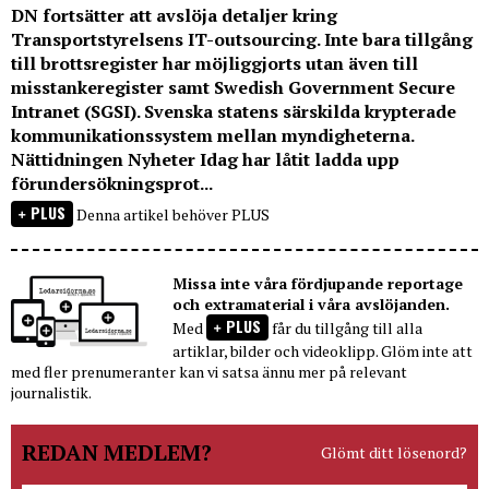
DN fortsätter att avslöja detaljer kring
Transportstyrelsens IT-outsourcing. Inte bara tillgång
till brottsregister har möjliggjorts utan även till
misstankeregister samt Swedish Government Secure
Intranet (SGSI). Svenska statens särskilda krypterade
kommunikationssystem mellan myndigheterna.
Nättidningen Nyheter Idag har låtit ladda upp
förundersökningsprot...
PLUS
Denna artikel behöver PLUS
Missa inte våra fördjupande reportage
och extramaterial i våra avslöjanden.
PLUS
Med
får du tillgång till alla
artiklar, bilder och videoklipp. Glöm inte att
med fler prenumeranter kan vi satsa ännu mer på relevant
journalistik.
REDAN MEDLEM?
Glömt ditt lösenord?