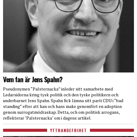
Vem fan är Jens Spahn?
Pseudonymen “Palsternacka” inleder sitt samarbete med
Ledarsidorna kring tysk politik och den tyske politikern och
underbarnet Jens Spahn. Spahn fick lämna sitt parti CDU i “bad
standing” efter att han och hans make genomfört en adoption
genom surrogatmödraskap. Detta, och om politisk arrogans,
reflekterar "Palsternacka" om i dagens artikel.
YTTRANDEFRIHET