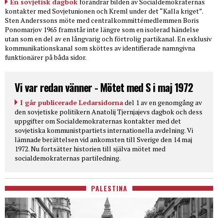
En sovjetisk dagbok
förändrar bilden av Socialdemokraternas
kontakter med Sovjetunionen och Kreml under det “Kalla kriget”.
Sten Anderssons möte med centralkommittémedlemmen Boris
Ponomarjov 1965 framstår inte längre som en isolerad händelse
utan som en del av en långvarig och förtrolig partikanal. En exklusiv
kommunikationskanal som sköttes av identifierade namngivna
funktionärer på båda sidor.
Vi var redan vänner - Mötet med S i maj 1972
I går publicerade Ledarsidorna
del 1 av en genomgång av
den sovjetiske politikern Anatolij Tjernjajevs dagbok och dess
uppgifter om Socialdemokraternas kontakter med det
sovjetiska kommunistpartiets internationella avdelning. Vi
lämnade berättelsen vid ankomsten till Sverige den 14 maj
1972. Nu fortsätter historien till själva mötet med
socialdemokraternas partiledning.
PALESTINA