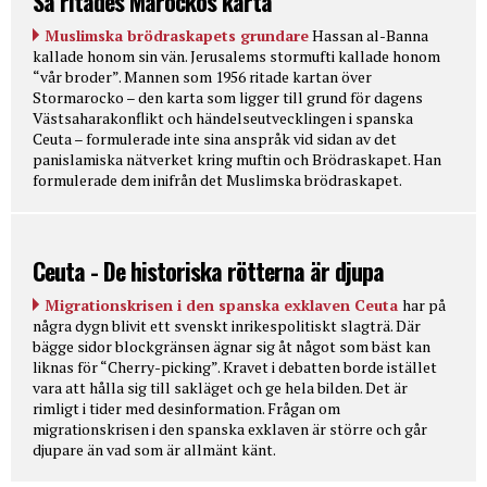
Så ritades Marockos karta
Muslimska brödraskapets grundare
Hassan al-Banna
kallade honom sin vän. Jerusalems stormufti kallade honom
“vår broder”. Mannen som 1956 ritade kartan över
Stormarocko – den karta som ligger till grund för dagens
Västsaharakonflikt och händelseutvecklingen i spanska
Ceuta – formulerade inte sina anspråk vid sidan av det
panislamiska nätverket kring muftin och Brödraskapet. Han
formulerade dem inifrån det Muslimska brödraskapet.
Ceuta - De historiska rötterna är djupa
Migrationskrisen i den spanska exklaven Ceuta
har på
några dygn blivit ett svenskt inrikespolitiskt slagträ. Där
bägge sidor blockgränsen ägnar sig åt något som bäst kan
liknas för “Cherry-picking”. Kravet i debatten borde istället
vara att hålla sig till sakläget och ge hela bilden. Det är
rimligt i tider med desinformation. Frågan om
migrationskrisen i den spanska exklaven är större och går
djupare än vad som är allmänt känt.