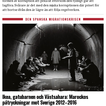
formen av korruption att peka ut eftersom den tydligt går att
lagföra. Svårare är det med den mjuka korruptionen där priset för
att bortse ifrån den är lägre än att följa regelverken.
DEN SPANSKA MIGRATIONSKRISEN
Ikea, gatubarnen och Västsahara: Marockos
påtryckningar mot Sverige 2012–2016