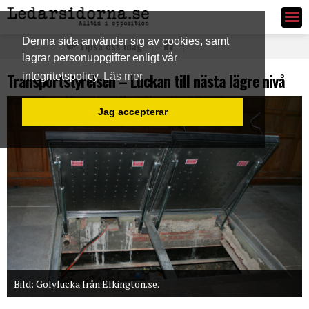
Ledarsidorna.se
Denna sida använder sig av cookies, samt
Tipsa oss idag
lagrar personuppgifter enligt vår
Transportstyrelsen – Luckan till nästa lägre nivå
integritetspolicy
Läs mer
Jag accepterar
Bild: Golvlucka från Elkington.se.