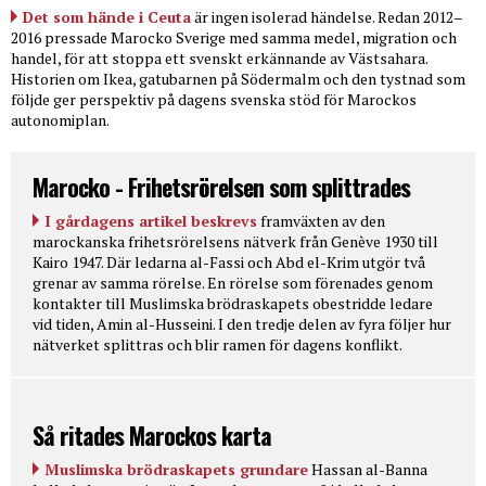
Det som hände i Ceuta
är ingen isolerad händelse. Redan 2012–
2016 pressade Marocko Sverige med samma medel, migration och
handel, för att stoppa ett svenskt erkännande av Västsahara.
Historien om Ikea, gatubarnen på Södermalm och den tystnad som
följde ger perspektiv på dagens svenska stöd för Marockos
autonomiplan.
Marocko - Frihetsrörelsen som splittrades
I gårdagens artikel beskrevs
framväxten av den
marockanska frihetsrörelsens nätverk från Genève 1930 till
Kairo 1947. Där ledarna al-Fassi och Abd el-Krim utgör två
grenar av samma rörelse. En rörelse som förenades genom
kontakter till Muslimska brödraskapets obestridde ledare
vid tiden, Amin al-Husseini. I den tredje delen av fyra följer hur
nätverket splittras och blir ramen för dagens konflikt.
Så ritades Marockos karta
Muslimska brödraskapets grundare
Hassan al-Banna