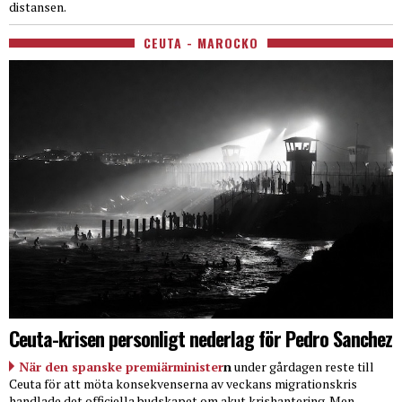
distansen.
CEUTA - MAROCKO
Ceuta-krisen personligt nederlag för Pedro Sanchez
När den spanske premiärminister
n
under gårdagen reste till
Ceuta för att möta konsekvenserna av veckans migrationskris
handlade det officiella budskapet om akut krishantering. Men