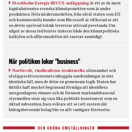
Stockholm Exergis BECCS-anläggning
är ett av de mest
kapitalintensiva svenska klimatprojekten som är under
produktion. Hela intäktsmodellen, från såväl staten som EU
och kommersiella kunder som Microsoft är villkorad av att
en delvis oprövad teknik levererar utlovad prestanda. Om
något av dessa led brister riskerar både den klimatpolitiska
kalkylen och affärsmodellen att raseras samtidigt.
När politiken leker "business"
Northvolt, vindkraftens strukturella
olönsamhet och
utsläppsrättssystemets inbyggda snedvridningar är inte
identiska fall, men de delar en gemensam logik. Staten har
hittills haft mycket begränsad förmåga att identifiera
morgondagens vinnare och de förment marknadsbaserad
styrmedlen visar sig vara lika politiskt konstruerat som en
riktad subvention, bara svårare att se i ett system där
bidragsberoende bolag blir en allt vanligare företeelse.
DEN GRÖNA OMSTÄLLNINGEN