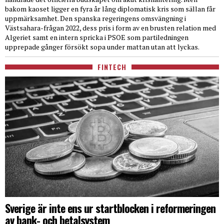
bakom kaoset ligger en fyra år lång diplomatisk kris som sällan får
uppmärksamhet. Den spanska regeringens omsvängning i
Västsahara-frågan 2022, dess pris i form av en brusten relation med
Algeriet samt en intern spricka i PSOE som partiledningen
upprepade gånger försökt sopa under mattan utan att lyckas.
FINTECH
Sverige är inte ens ur startblocken i reformeringen
av bank- och betalsystem