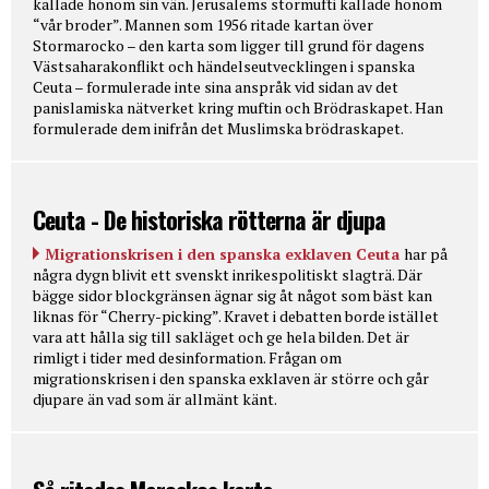
kallade honom sin vän. Jerusalems stormufti kallade honom
“vår broder”. Mannen som 1956 ritade kartan över
Stormarocko – den karta som ligger till grund för dagens
Västsaharakonflikt och händelseutvecklingen i spanska
Ceuta – formulerade inte sina anspråk vid sidan av det
panislamiska nätverket kring muftin och Brödraskapet. Han
formulerade dem inifrån det Muslimska brödraskapet.
Ceuta - De historiska rötterna är djupa
Migrationskrisen i den spanska exklaven Ceuta
har på
några dygn blivit ett svenskt inrikespolitiskt slagträ. Där
bägge sidor blockgränsen ägnar sig åt något som bäst kan
liknas för “Cherry-picking”. Kravet i debatten borde istället
vara att hålla sig till sakläget och ge hela bilden. Det är
rimligt i tider med desinformation. Frågan om
migrationskrisen i den spanska exklaven är större och går
djupare än vad som är allmänt känt.