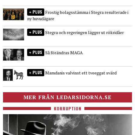
PLUS
Frostig bolagsstämma i Stegra resulterade i
ny huvudägare
PLUS
Stegra och regeringen lägger ut rökridåer
PLUS
Så förändras MAGA
PLUS
Mamdanis valvinst ett tveeggat svärd
MER FRÅN LEDARSIDORNA.SE
KORRUPTION