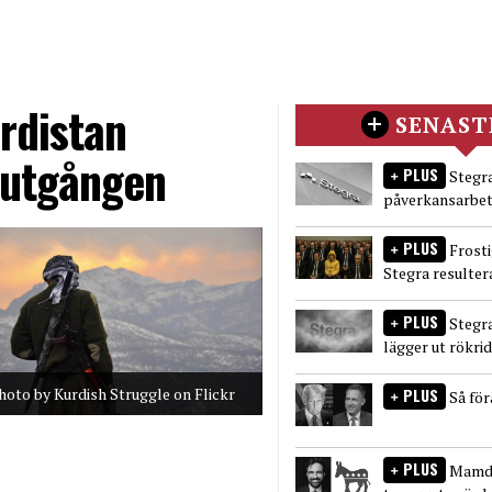
rdistan
SENAST
lutgången
PLUS
Stegra
påverkansarbet
PLUS
Frost
Stegra resulter
PLUS
Stegr
lägger ut rökri
hoto by Kurdish Struggle on Flickr
PLUS
Så fö
PLUS
Mamda