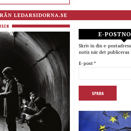
RÅN LEDARSIDORNA.SE
ISEN
E-POSTNO
Skriv in din e-postadress
notis när det publiceras 
E-post *