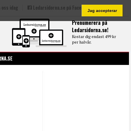
 oss idag
Ledarsidorna.se på Facebook
Jag accepterar
Prenumerera på
Ledarsidorna.se!
Kostar dig endast 499 kr
per halvår.
RNA.SE