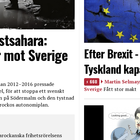
stsahara:
 mot Sverige
Efter Brexit 
Tyskland kap
660
Martin Selmayr
edan 2012–2016 pressade
Sverige
Fått stor makt
, för att stoppa ett svenskt
en på Södermalm och den tystnad
Marockos autonomiplan.
rockanska frihetsrörelsens