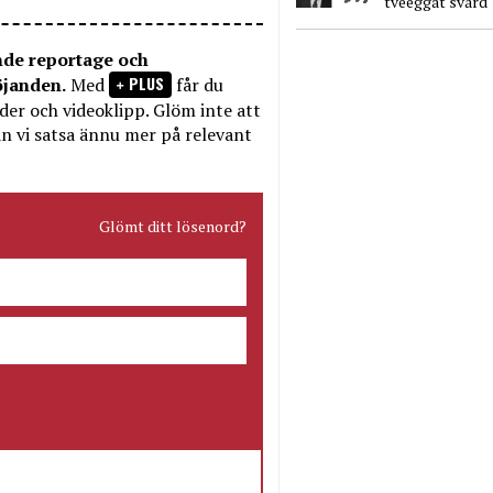
tveeggat svärd
nde reportage och
PLUS
öjanden.
Med
får du
bilder och videoklipp. Glöm inte att
n vi satsa ännu mer på relevant
Glömt ditt lösenord?