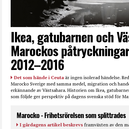
Ikea, gatubarnen och Vä
Marockos påtryckningar
2012–2016
Det som hände i Ceuta
är ingen isolerad händelse. R
Marocko Sverige med samma medel, migration och handel
erkännande av Västsahara. Historien om Ikea, gatubarn
som följde ger perspektiv på dagens svenska stöd för 
Marocko - Frihetsrörelsen som splittrades
I gårdagens artikel beskrevs
framväxten av den ma