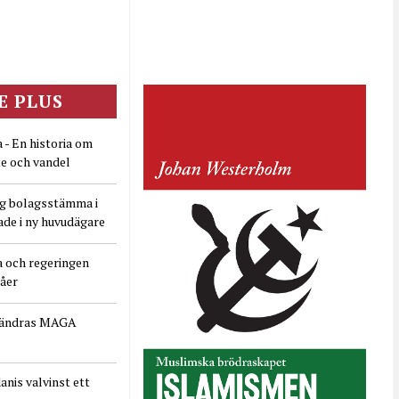
E PLUS
 - En historia om
e och vandel
ig bolagsstämma i
ade i ny huvudägare
a och regeringen
dåer
rändras MAGA
nis valvinst ett