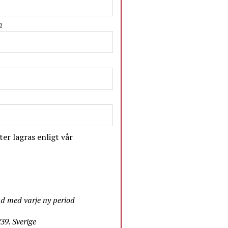
2
er lagras enligt vår
nd med varje ny period
9. Sverige