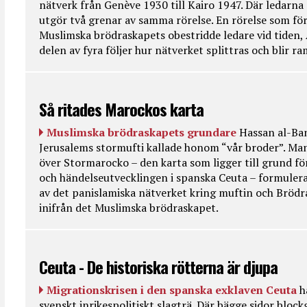
nätverk från Genève 1930 till Kairo 1947. Där ledarna
utgör två grenar av samma rörelse. En rörelse som fö
Muslimska brödraskapets obestridde ledare vid tiden, 
delen av fyra följer hur nätverket splittras och blir r
Så ritades Marockos karta
Muslimska brödraskapets grundare
Hassan al-Ban
Jerusalems stormufti kallade honom “vår broder”. Ma
över Stormarocko – den karta som ligger till grund fö
och händelseutvecklingen i spanska Ceuta – formulera
av det panislamiska nätverket kring muftin och Bröd
inifrån det Muslimska brödraskapet.
Ceuta - De historiska rötterna är djupa
Migrationskrisen i den spanska exklaven Ceuta
h
svenskt inrikespolitiskt slagträ. Där bägge sidor bloc