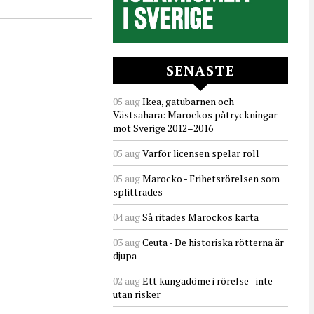
SENASTE
05 aug
Ikea, gatubarnen och
Västsahara: Marockos påtryckningar
mot Sverige 2012–2016
05 aug
Varför licensen spelar roll
05 aug
Marocko - Frihetsrörelsen som
splittrades
04 aug
Så ritades Marockos karta
03 aug
Ceuta - De historiska rötterna är
djupa
02 aug
Ett kungadöme i rörelse - inte
utan risker