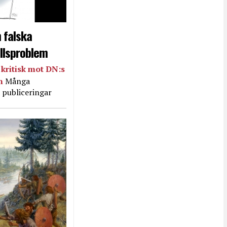
 falska
llsproblem
kritisk mot DN:s
in
Många
 publiceringar