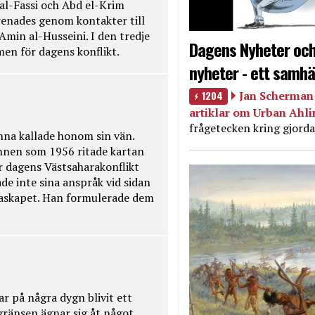
 al-Fassi och Abd el-Krim
renades genom kontakter till
Amin al-Husseini. I den tredje
Dagens Nyheter och
amen för dagens konflikt.
nyheter - ett samhä
1204
Jan Scherman 
artiklar om Urban Ahl
frågetecken kring gjorda
na kallade honom sin vän.
nnen som 1956 ritade kartan
r dagens Västsaharakonflikt
de inte sina anspråk vid sidan
raskapet. Han formulerade dem
ar på några dygn blivit ett
kgränsen ägnar sig åt något