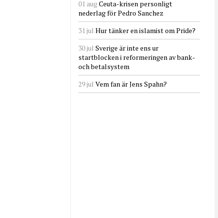
01 aug
Ceuta-krisen personligt
nederlag för Pedro Sanchez
31 jul
Hur tänker en islamist om Pride?
30 jul
Sverige är inte ens ur
startblocken i reformeringen av bank-
och betalsystem
29 jul
Vem fan är Jens Spahn?