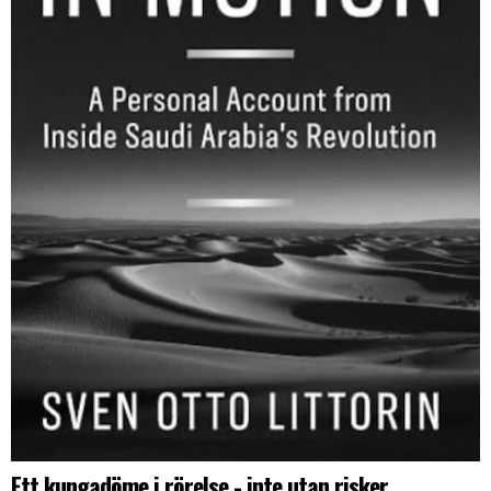
Ett kungadöme i rörelse - inte utan risker