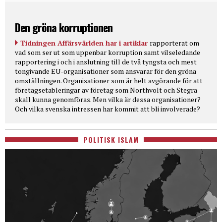
Den gröna korruptionen
Tidningen Affärsvärlden har i artiklar
rapporterat om
vad som ser ut som uppenbar korruption samt vilseledande
rapportering i och i anslutning till de två tyngsta och mest
tongivande EU-organisationer som ansvarar för den gröna
omställningen. Organisationer som är helt avgörande för att
företagsetableringar av företag som Northvolt och Stegra
skall kunna genomföras. Men vilka är dessa organisationer?
Och vilka svenska intressen har kommit att bli involverade?
POLITISK ISLAM