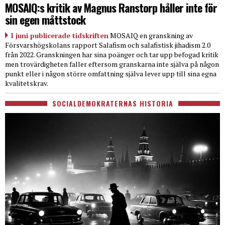
MOSAIQ:s kritik av Magnus Ranstorp håller inte för
sin egen måttstock
I juni publicerade tidskriften
MOSAIQ en granskning av
Försvarshögskolans rapport Salafism och salafistisk jihadism 2.0
från 2022. Granskningen har sina poänger och tar upp befogad kritik
men trovärdigheten faller eftersom granskarna inte själva på någon
punkt eller i någon större omfattning själva lever upp till sina egna
kvalitetskrav.
SOCIALDEMOKRATERNAS HISTORIA