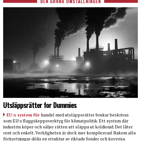
DEN GRÖNA OMSTÄLLNINGEN
Utsläppsrätter for Dummies
EU:s system för
handel med utsläppsrätter brukar beskrivas
som EU:s flaggskeppsverktyg för klimatpolitik. Ett system där
industrin köper och säljer rätten att släppa ut koldioxid. Det låter
rent och enkelt. Verkligheten är dock mer komplicerad. Bakom alla
förkortningar döljs en struktur av riktade fonder och korsvisa