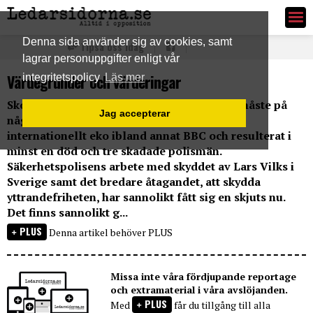
Ledarsidorna.se
Denna sida använder sig av cookies, samt
Tipsa oss idag
lagrar personuppgifter enligt vår
Värdegrunder och värderingar
integritetspolicy
Läs mer
Skotten mot Lars Vilks möte i Köpenhamn måste på
Jag accepterar
något sätt kommenteras, det har givit ett
internationellt eko ibland annat BBC och resulterat i
minst en död och tre skadade polismän.
Säkerhetspolisens arbete med skyddet av Lars Vilks i
Sverige samt det bredare åtagandet, att skydda
yttrandefriheten, har sannolikt fått sig en skjuts nu.
Det finns sannolikt g...
PLUS
Denna artikel behöver PLUS
Missa inte våra fördjupande reportage
och extramaterial i våra avslöjanden.
PLUS
Med
får du tillgång till alla