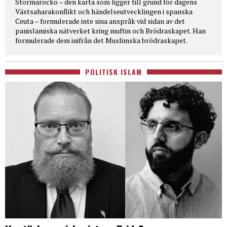
Stormarocko – den karta som ligger till grund för dagens
Västsaharakonflikt och händelseutvecklingen i spanska
Ceuta – formulerade inte sina anspråk vid sidan av det
panislamiska nätverket kring muftin och Brödraskapet. Han
formulerade dem inifrån det Muslimska brödraskapet.
POLITISK ISLAM