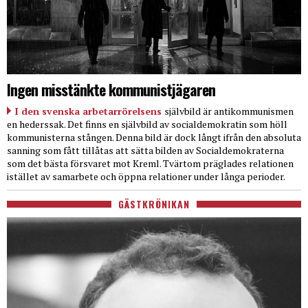
Ingen misstänkte kommunistjägaren
I den svenska arbetarrörelsens
självbild är antikommunismen
en hederssak. Det finns en självbild av socialdemokratin som höll
kommunisterna stången. Denna bild är dock långt ifrån den absoluta
sanning som fått tillåtas att sätta bilden av Socialdemokraterna
som det bästa försvaret mot Kreml. Tvärtom präglades relationen
istället av samarbete och öppna relationer under långa perioder.
GÄSTKRÖNIKAN