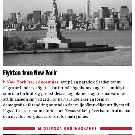
Flykten från New York
New York har i decennier
levt på en paradox. Staden tar ut
några av landets högsta skatter på höginkomsttagare samtidigt
som den förlitat sig på just dessa höginkomsttagares närvaro för
att finansiera sin välfärd. För närvarande sker en form av
demografisk förändring av staden där miljonärer väljer att flytta till
lågskattestater som Florida och Texas vilket påverkar och utmanar
den nyvalde borgmästarens reformutrymme.
MUSLIMSKA BRÖDRASKAPET