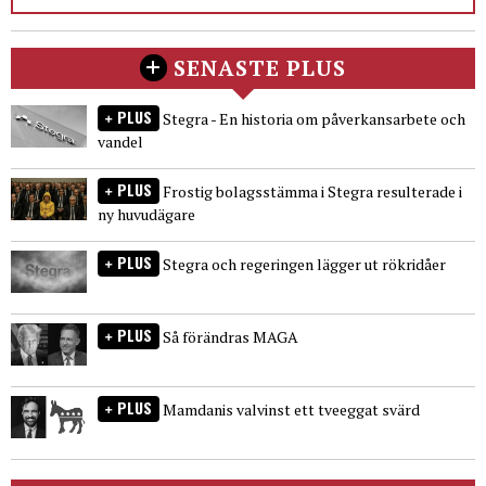
SENASTE PLUS
PLUS
Stegra - En historia om påverkansarbete och
vandel
PLUS
Frostig bolagsstämma i Stegra resulterade i
ny huvudägare
PLUS
Stegra och regeringen lägger ut rökridåer
PLUS
Så förändras MAGA
PLUS
Mamdanis valvinst ett tveeggat svärd