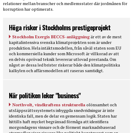
relationer mellan branscher och medlemsstater där jordmånen för
korruption har optimerats.
Höga risker i Stockholms prestigeprojekt
Stockholm Exergis BECCS-anläggning
är ett av de mest
kapitalintensiva svenska klimatprojekten som är under
produktion. Hela intäktsmodellen, från såväl staten som EU
och kommersiella kunder som Microsoft är villkorad av att
en delvis oprövad teknik levererar utlovad prestanda. Om
något av dessa led brister riskerar både den klimatpolitiska
kalkylen och affärsmodellen att raseras samtidigt.
När politiken leker "business"
Northvolt, vindkraftens strukturella
olönsamhet och
utsläppsrättssystemets inbyggda snedvridningar är inte
identiska fall, men de delar en gemensam logik. Staten har
hittills haft mycket begränsad förmåga att identifiera
morgondagens vinnare och de förment marknadsbaserad
styrmedlen visar sig vara lika politiskt konstruerat som en