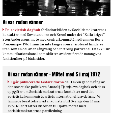
Vi var redan vänner
En sovjetisk dagbok
förändrar bilden av Socialdemokraternas
kontakter med Sovjetunionen och Kreml under det “Kalla kriget”.
Sten Anderssons möte med centralkommittémedlemmen Boris
Ponomarjov 1965 framstår inte längre som en isolerad händelse
utan som en del av en långvarig och förtrolig partikanal. En exklusiv
kommunikationskanal som sköttes av identifierade namngivna
funktionärer på båda sidor.
Vi var redan vänner - Mötet med S i maj 1972
I går publicerade Ledarsidorna
del 1 av en genomgång av
den sovjetiske politikern Anatolij Tjernjajevs dagbok och dess
uppgifter om Socialdemokraternas kontakter med det
sovjetiska kommunistpartiets internationella avdelning. Vi
lämnade berättelsen vid ankomsten till Sverige den 14 maj
1972. Nu fortsätter historien till själva mötet med
socialdemokraternas partiledning.