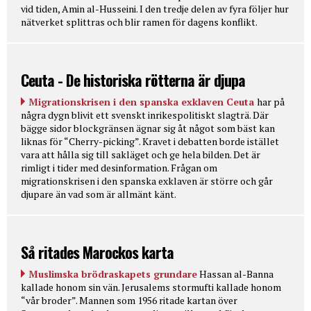
vid tiden, Amin al-Husseini. I den tredje delen av fyra följer hur
nätverket splittras och blir ramen för dagens konflikt.
Ceuta - De historiska rötterna är djupa
Migrationskrisen i den spanska exklaven Ceuta
har på
några dygn blivit ett svenskt inrikespolitiskt slagträ. Där
bägge sidor blockgränsen ägnar sig åt något som bäst kan
liknas för “Cherry-picking”. Kravet i debatten borde istället
vara att hålla sig till sakläget och ge hela bilden. Det är
rimligt i tider med desinformation. Frågan om
migrationskrisen i den spanska exklaven är större och går
djupare än vad som är allmänt känt.
Så ritades Marockos karta
Muslimska brödraskapets grundare
Hassan al-Banna
kallade honom sin vän. Jerusalems stormufti kallade honom
“vår broder”. Mannen som 1956 ritade kartan över