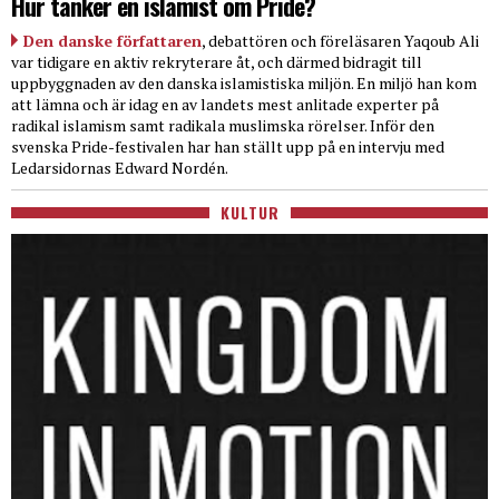
Hur tänker en islamist om Pride?
Den danske författaren
, debattören och föreläsaren Yaqoub Ali
var tidigare en aktiv rekryterare åt, och därmed bidragit till
uppbyggnaden av den danska islamistiska miljön. En miljö han kom
att lämna och är idag en av landets mest anlitade experter på
radikal islamism samt radikala muslimska rörelser. Inför den
svenska Pride-festivalen har han ställt upp på en intervju med
Ledarsidornas Edward Nordén.
KULTUR