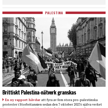
PALESTINA
Brittiskt Palestina-nätverk granskas
En ny rapport hävdar
att fyra av fem stora pro-palestinska
protester i Storbritannien sedan den 7 oktober 2023 i själva verket