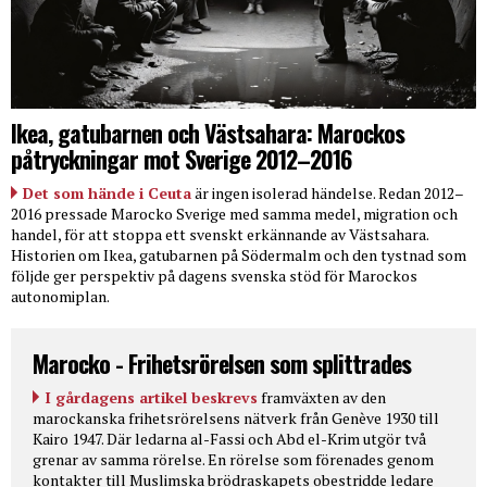
Ikea, gatubarnen och Västsahara: Marockos
påtryckningar mot Sverige 2012–2016
Det som hände i Ceuta
är ingen isolerad händelse. Redan 2012–
2016 pressade Marocko Sverige med samma medel, migration och
handel, för att stoppa ett svenskt erkännande av Västsahara.
Historien om Ikea, gatubarnen på Södermalm och den tystnad som
följde ger perspektiv på dagens svenska stöd för Marockos
autonomiplan.
Marocko - Frihetsrörelsen som splittrades
I gårdagens artikel beskrevs
framväxten av den
marockanska frihetsrörelsens nätverk från Genève 1930 till
Kairo 1947. Där ledarna al-Fassi och Abd el-Krim utgör två
grenar av samma rörelse. En rörelse som förenades genom
kontakter till Muslimska brödraskapets obestridde ledare