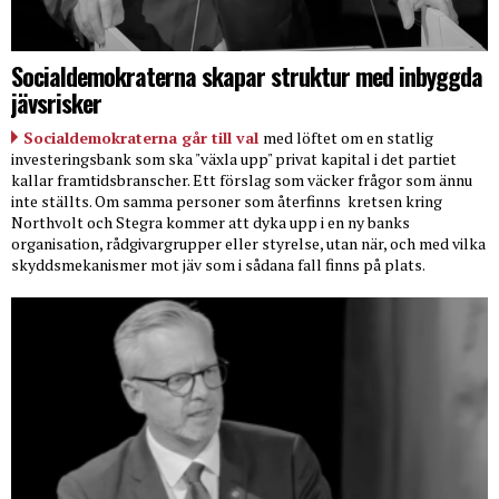
Socialdemokraterna skapar struktur med inbyggda
jävsrisker
Socialdemokraterna går till val
med löftet om en statlig
investeringsbank som ska "växla upp" privat kapital i det partiet
kallar framtidsbranscher. Ett förslag som väcker frågor som ännu
inte ställts. Om samma personer som återfinns
kretsen kring
Northvolt och Stegra kommer att dyka upp i en ny banks
organisation, rådgivargrupper eller styrelse, utan när, och med vilka
skyddsmekanismer mot jäv som i sådana fall finns på plats.