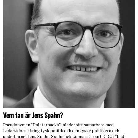
Vem fan är Jens Spahn?
Pseudonymen “Palsternacka” inleder sitt samarbete med
Ledarsidorna kring tysk politik och den tyske politikern och
underbarnet Jens Spahn. Spahn fick lämna sitt parti CDU i “bad