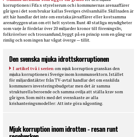
korruptionen i Fifa:s styrelserum och i kommunernas arenaaffärer
går igen i det som brukar kallas Sveriges civilsamhälle. Skillnaden är
att här handlar det inte om enstaka jävsaffärer eller kostsamma
arenabyggen utan om ett helt system. Runt 40 statliga myndigheter
som varje år fördelar över 20 miljarder kronor till föreningsliv,
folkrörelser och trossamfund, byggt på en princip som en gång var
rimlig och som ingen har vågat överge — tillit.
Den svenska mjuka idrottskorruptionen
I artikel två i serien
om mjuk korruption granskas den
mjuka korruptionen i Sverige inom kommunsektorn. Istället
för miljardintäkter från TV-avtal handlar det om enskilda
kommuners investeringsbudgetar men det är samma
strukturella beroende och samma ovilja att ställa krav som
går igen. Som möts med det svenskaste av alla
krishanteringsmodeller: Att inte göra någonting.
Mjuk korruption inom idrotten - resan runt
regelverken