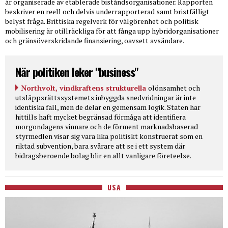
är organiserade av etablerade biståndsorganisationer. Rapporten
beskriver en reell och delvis underrapporterad samt bristfälligt
belyst fråga. Brittiska regelverk för välgörenhet och politisk
mobilisering är otillräckliga för att fånga upp hybridorganisationer
och gränsöverskridande finansiering, oavsett avsändare.
När politiken leker "business"
Northvolt, vindkraftens strukturella
olönsamhet och
utsläppsrättssystemets inbyggda snedvridningar är inte
identiska fall, men de delar en gemensam logik. Staten har
hittills haft mycket begränsad förmåga att identifiera
morgondagens vinnare och de förment marknadsbaserad
styrmedlen visar sig vara lika politiskt konstruerat som en
riktad subvention, bara svårare att se i ett system där
bidragsberoende bolag blir en allt vanligare företeelse.
USA