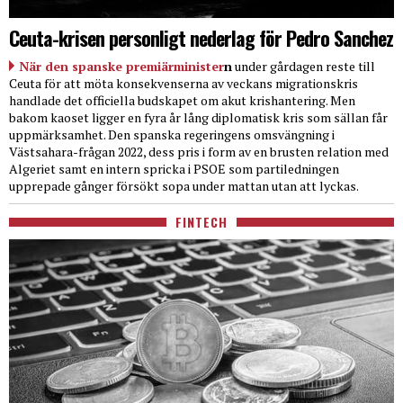
Ceuta-krisen personligt nederlag för Pedro Sanchez
När den spanske premiärminister
n
under gårdagen reste till
Ceuta för att möta konsekvenserna av veckans migrationskris
handlade det officiella budskapet om akut krishantering. Men
bakom kaoset ligger en fyra år lång diplomatisk kris som sällan får
uppmärksamhet. Den spanska regeringens omsvängning i
Västsahara-frågan 2022, dess pris i form av en brusten relation med
Algeriet samt en intern spricka i PSOE som partiledningen
upprepade gånger försökt sopa under mattan utan att lyckas.
FINTECH